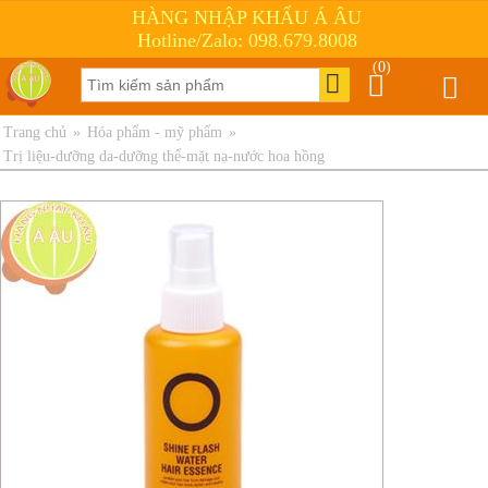
HÀNG NHẬP KHẨU Á ÂU
Hotline/Zalo: 098.679.8008
(0)
Trang chủ
»
Hóa phẩm - mỹ phẩm
»
Trị liệu-dưỡng da-dưỡng thể-mặt nạ-nước hoa hồng