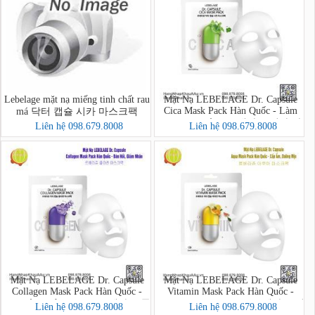
Lebelage mặt nạ miếng tinh chất rau
Mặt Nạ LEBELAGE Dr. Capsule
Cica Mask Pack Hàn Quốc - Làm
má 닥터 캡슐 시카 마스크팩
Dịu, Phục Hồi - 르베라쥬 시카 마
Liên hệ 098.679.8008
Liên hệ 098.679.8008
스크팩
Mặt Nạ LEBELAGE Dr. Capsule
Mặt Nạ LEBELAGE Dr. Capsule
Collagen Mask Pack Hàn Quốc -
Vitamin Mask Pack Hàn Quốc -
Đàn Hồi, Giảm Nhăn - 르베라쥬 콜
Dưỡng Da, Sáng Mịn - 르베라쥬 비
Liên hệ 098.679.8008
Liên hệ 098.679.8008