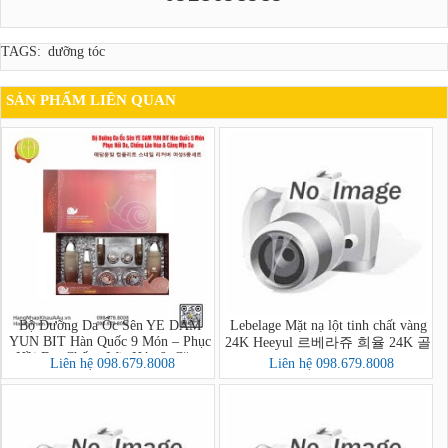
TAGS:
dưỡng tóc
SẢN PHẨM LIÊN QUAN
Bộ Dưỡng Da Ốc Sên YE DAM
Lebelage Mặt nạ lột tinh chất vàng
YUN BIT Hàn Quốc 9 Món – Phục
24K Heeyul 르베라쥬 희율 24K 골
Hồi Da, Chống Lão Hóa & Căng
드 필 오프 팩
Liên hệ 098.679.8008
Liên hệ 098.679.8008
Mịn Da