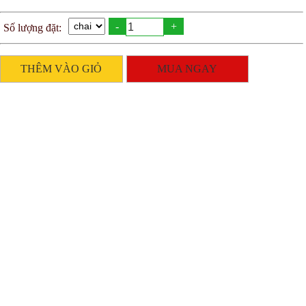
-
+
Số lượng đặt:
THÊM VÀO GIỎ
MUA NGAY