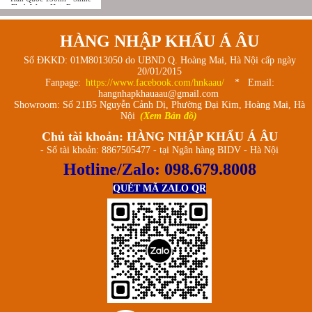
Flash Water Hair Essence
HÀNG NHẬP KHẨU Á ÂU
Số ĐKKD: 01M8013050 do UBND Q. Hoàng Mai, Hà Nội cấp ngày
20/01/2015
Fanpage:
https://www.facebook.com/hnkaau/
* Email:
hangnhapkhauaau@gmail.com
Showroom: Số 21B5 Nguyễn Cảnh Dị, Phường Đại Kim, Hoàng Mai, Hà
Nội
(Xem Bản đồ)
Chủ tài khoản: HÀNG NHẬP KHẨU Á ÂU
- Số tài khoản: 8867505477 - tại Ngân hàng BIDV - Hà Nội
Hotline/Zalo:
098.679.8008
QUÉT MÃ ZALO QR