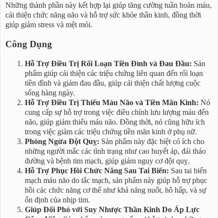
Những thành phần này kết hợp lại giúp tăng cường tuần hoàn máu,
cải thiện chức năng não và hỗ trợ sức khỏe thần kinh, đồng thời
giúp giảm stress và mệt mỏi.
Công Dụng
Hỗ Trợ Điều Trị Rối Loạn Tiền Đình và Đau Đầu:
Sản
phẩm giúp cải thiện các triệu chứng liên quan đến rối loạn
tiền đình và giảm đau đầu, giúp cải thiện chất lượng cuộc
sống hàng ngày.
Hỗ Trợ Điều Trị Thiếu Máu Não và Tiền Mãn Kinh:
Nó
cung cấp sự hỗ trợ trong việc điều chỉnh lưu lượng máu đến
não, giúp giảm thiếu máu não. Đồng thời, nó cũng hữu ích
trong việc giảm các triệu chứng tiền mãn kinh ở phụ nữ.
Phòng Ngừa Đột Quỵ:
Sản phẩm này đặc biệt có ích cho
những người mắc các tình trạng như cao huyết áp, đái tháo
đường và bệnh tim mạch, giúp giảm nguy cơ đột quỵ.
Hỗ Trợ Phục Hồi Chức Năng Sau Tai Biến:
Sau tai biến
mạch máu não do tắc mạch, sản phẩm này giúp hỗ trợ phục
hồi các chức năng cơ thể như khả năng nuốt, hô hấp, và sự
ổn định của nhịp tim.
Giúp Đối Phó với Suy Nhược Thần Kinh Do Áp Lực