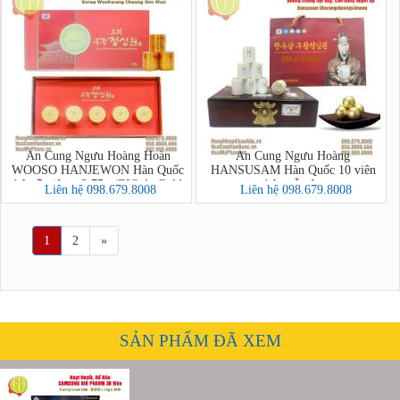
An Cung Ngưu Hoàng Hoàn
An Cung Ngưu Hoàng
WOOSO HANJEWON Hàn Quốc
HANSUSAM Hàn Quốc 10 viên
hộp 5 viên x 3,75g (BIO ApGold
hộp gỗ nâu
Liên hệ 098.679.8008
Liên hệ 098.679.8008
Korea Woohwang Cheong Sim
Won)
1
2
»
SẢN PHẨM ĐÃ XEM