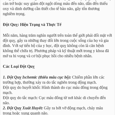
cản trở hoặc suy giảm đột ngột dòng máu đến não, dẫn đến thiếu
oxy và dinh dưỡng cần thiết cho tế bào não, gây tổn thương
nghiêm trọng.
Đột Quỵ: Hiện Trạng và Thực Tế
Mỗi năm, hàng trăm nghìn người trên toàn thế giới phải đối mặt với
đột quỵ, gây ra những thay đổi lớn trong cuộc sống của họ và gia
đình. Với sự tiến bộ của y học, đột quỵ không còn là căn bệnh
không thể chữa trị. Phương pháp và kỹ thuật mới trong y khoa đã
mở ra hi vọng và cơ hội phục hồi cho nhiều bệnh nhân.
Các Loại Đột Quỵ
1. Đột Quỵ Ischemic (thiếu máu cục bộ):
Chiếm phần lớn các
trường hợp, thường xảy ra do tắc nghẽn trong động mạch.
Đột quỵ do huyết khối: Hình thành do cục máu đông trong động
mạch.
Đột quỵ do tắc mạch: Cục máu đông từ nơi khác di chuyển đến
não.
2. Đột Quỵ Xuất Huyết:
Gây ra bởi vỡ động mạch, chảy máu
trong hoặc xung quanh não.