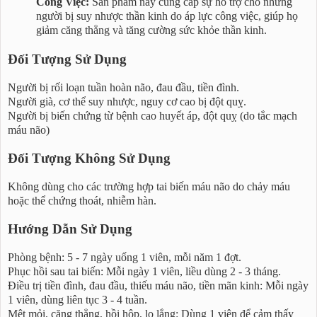
Công Việc:
Sản phẩm này cung cấp sự hỗ trợ cho những
người bị suy nhược thần kinh do áp lực công việc, giúp họ
giảm căng thẳng và tăng cường sức khỏe thần kinh.
Đối Tượng Sử Dụng
Người bị rối loạn tuần hoàn não, đau đầu, tiền đình.
Người già, cơ thể suy nhược, nguy cơ cao bị đột quỵ.
Người bị biến chứng từ bệnh cao huyết áp, đột quỵ (do tắc mạch
máu não)
Đối Tượng Không Sử Dụng
Không dùng cho các trường hợp tai biến máu não do chảy máu
hoặc thể chứng thoát, nhiễm hàn.
Hướng Dẫn Sử Dụng
Phòng bệnh: 5 - 7 ngày uống 1 viên, mỗi năm 1 đợt.
Phục hồi sau tai biến: Mỗi ngày 1 viên, liều dùng 2 - 3 tháng.
Điều trị tiền đình, đau đầu, thiếu máu não, tiền mãn kinh: Mỗi ngày
1 viên, dùng liên tục 3 - 4 tuần.
Mệt mỏi, căng thẳng, hồi hộp, lo lắng: Dùng 1 viên để cảm thấy