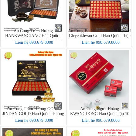
An Cung Trầm Hương
An Cung Bổ Não Thiên Ma Imperial
HANKWANGJANG Hàn Quốc -
Giryeokhwan Gold Hàn Quốc - hộp
Phòng Ngừa Đột Quỵ - Hộp 60 Viên
60 viên
Liên hệ 098.679.8008
Liên hệ 098.679.8008
(Premium Balhyo Chimhyang
Hongsamdam)
An Cung Trầm Hương GONG
An Cung Ngưu Hoàng
JINDAN GOLD Hàn Quốc - Phòng
KWANGDONG Hàn Quốc hộp 10
Ngừa Đột Quỵ - Hộp 60 Viên
viên - 광동 우황청심원
Liên hệ 098.679.8008
Liên hệ 098.679.8008