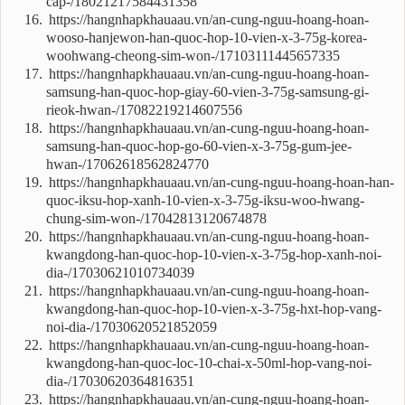
cap-/18021217584431358
https://hangnhapkhauaau.vn/an-cung-nguu-hoang-hoan-
wooso-hanjewon-han-quoc-hop-10-vien-x-3-75g-korea-
woohwang-cheong-sim-won-/17103111445657335
https://hangnhapkhauaau.vn/an-cung-nguu-hoang-hoan-
samsung-han-quoc-hop-giay-60-vien-3-75g-samsung-gi-
rieok-hwan-/17082219214607556
https://hangnhapkhauaau.vn/an-cung-nguu-hoang-hoan-
samsung-han-quoc-hop-go-60-vien-x-3-75g-gum-jee-
hwan-/17062618562824770
https://hangnhapkhauaau.vn/an-cung-nguu-hoang-hoan-han-
quoc-iksu-hop-xanh-10-vien-x-3-75g-iksu-woo-hwang-
chung-sim-won-/17042813120674878
https://hangnhapkhauaau.vn/an-cung-nguu-hoang-hoan-
kwangdong-han-quoc-hop-10-vien-x-3-75g-hop-xanh-noi-
dia-/17030621010734039
https://hangnhapkhauaau.vn/an-cung-nguu-hoang-hoan-
kwangdong-han-quoc-hop-10-vien-x-3-75g-hxt-hop-vang-
noi-dia-/17030620521852059
https://hangnhapkhauaau.vn/an-cung-nguu-hoang-hoan-
kwangdong-han-quoc-loc-10-chai-x-50ml-hop-vang-noi-
dia-/17030620364816351
https://hangnhapkhauaau.vn/an-cung-nguu-hoang-hoan-