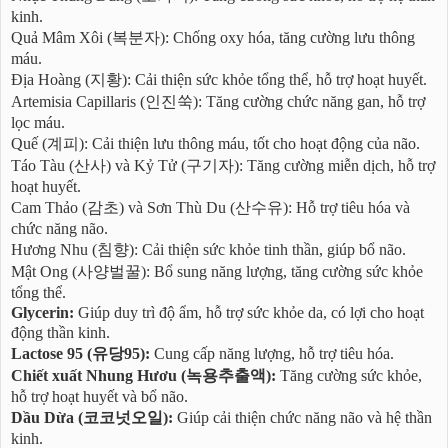
kinh.
Quả Mâm Xôi (복분자): Chống oxy hóa, tăng cường lưu thông
máu.
Địa Hoàng (지황): Cải thiện sức khỏe tổng thể, hỗ trợ hoạt huyết.
Artemisia Capillaris (인진쑥): Tăng cường chức năng gan, hỗ trợ
lọc máu.
Quế (계피): Cải thiện lưu thông máu, tốt cho hoạt động của não.
Táo Tàu (산사) và Kỷ Tử (구기자): Tăng cường miễn dịch, hỗ trợ
hoạt huyết.
Cam Thảo (감초) và Sơn Thù Du (산수유): Hỗ trợ tiêu hóa và
chức năng não.
Hương Nhu (침향): Cải thiện sức khỏe tinh thần, giúp bổ não.
Mật Ong (사양벌꿀): Bổ sung năng lượng, tăng cường sức khỏe
tổng thể.
Glycerin:
Giúp duy trì độ ẩm, hỗ trợ sức khỏe da, có lợi cho hoạt
động thần kinh.
Lactose 95 (유당95):
Cung cấp năng lượng, hỗ trợ tiêu hóa.
Chiết xuất Nhung Hươu (녹용추출액):
Tăng cường sức khỏe,
hỗ trợ hoạt huyết và bổ não.
Dầu Dừa (코코넛오일):
Giúp cải thiện chức năng não và hệ thần
kinh.