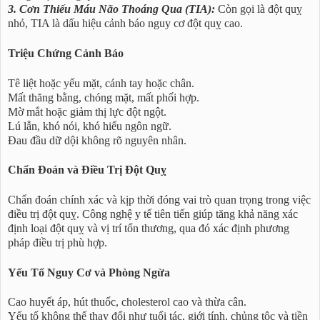
3. Cơn Thiếu Máu Não Thoáng Qua (TIA):
Còn gọi là đột quỵ
nhỏ, TIA là dấu hiệu cảnh báo nguy cơ đột quỵ cao.
Triệu Chứng Cảnh Báo
Tê liệt hoặc yếu mặt, cánh tay hoặc chân.
Mất thăng bằng, chóng mặt, mất phối hợp.
Mờ mắt hoặc giảm thị lực đột ngột.
Lú lẫn, khó nói, khó hiểu ngôn ngữ.
Đau đầu dữ dội không rõ nguyên nhân.
Chẩn Đoán và Điều Trị Đột Quỵ
Chẩn đoán chính xác và kịp thời đóng vai trò quan trọng trong việc
điều trị đột quỵ. Công nghệ y tế tiên tiến giúp tăng khả năng xác
định loại đột quỵ và vị trí tổn thương, qua đó xác định phương
pháp điều trị phù hợp.
Yếu Tố Nguy Cơ và Phòng Ngừa
Cao huyết áp, hút thuốc, cholesterol cao và thừa cân.
Yếu tố không thể thay đổi như tuổi tác, giới tính, chủng tộc và tiền