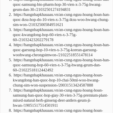
quoc-samsung-bio-pharm-hop-30-vien-x-3-75g-hwang-
geum-dan-30-/21032501274194831
https://hangnhapkhauaau.vn/an-cung-nguu-hoang-hoan-han-
quoc-iksu-hop-do-10-vien-x-3-75g-iksu-woo-hwang-chung-
sim-won-/21032500584951621
https://hangnhapkhauaau.vn/an-cung-nguu-hoang-hoan-han-
quoc-kwangdong-hop-60-vien-x-3-75g-
60-/21032423202279178
https://hangnhapkhauaau.vn/an-cung-nguu-hoang-hoan-han-
quoc-gaesung-hop-10-vien-x-3-75g-korean-gaesung-
woohwang-cheongsimwon-/21022518551478114
https://hangnhapkhauaau.vn/an-cung-nguu-hoang-hoan-han-
quoc-samsung-hop-60-vien-x-3-75g-hwang-geum-dan-
60-/21022518112442492
https://hangnhapkhauaau.vn/an-cung-nguu-hoang-hoan-
kwangdong-han-quoc-hop-10-chai-50ml-woo-hwang-
chung-sim-won-suspension-/20031513424587888
https://hangnhapkhauaau.vn/an-cung-nguu-hoang-hoan-
samsung-han-quoc-hop-giay-30-vien-3-75g-premium-plant-
mixed-natural-herb-ginseng-deer-antlers-geum-ji-
hwan-/19051517514501911
https://hangnhapkhauaau.vn/an-cung-nguu-hoang-hoan-