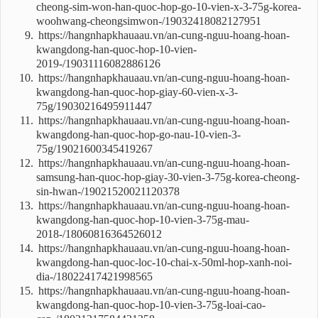
cheong-sim-won-han-quoc-hop-go-10-vien-x-3-75g-korea-
woohwang-cheongsimwon-/19032418082127951
https://hangnhapkhauaau.vn/an-cung-nguu-hoang-hoan-
kwangdong-han-quoc-hop-10-vien-
2019-/19031116082886126
https://hangnhapkhauaau.vn/an-cung-nguu-hoang-hoan-
kwangdong-han-quoc-hop-giay-60-vien-x-3-
75g/19030216495911447
https://hangnhapkhauaau.vn/an-cung-nguu-hoang-hoan-
kwangdong-han-quoc-hop-go-nau-10-vien-3-
75g/19021600345419267
https://hangnhapkhauaau.vn/an-cung-nguu-hoang-hoan-
samsung-han-quoc-hop-giay-30-vien-3-75g-korea-cheong-
sin-hwan-/19021520021120378
https://hangnhapkhauaau.vn/an-cung-nguu-hoang-hoan-
kwangdong-han-quoc-hop-10-vien-3-75g-mau-
2018-/18060816364526012
https://hangnhapkhauaau.vn/an-cung-nguu-hoang-hoan-
kwangdong-han-quoc-loc-10-chai-x-50ml-hop-xanh-noi-
dia-/18022417421998565
https://hangnhapkhauaau.vn/an-cung-nguu-hoang-hoan-
kwangdong-han-quoc-hop-10-vien-3-75g-loai-cao-