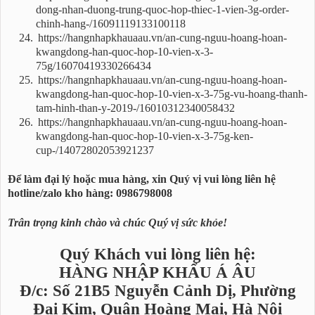
dong-nhan-duong-trung-quoc-hop-thiec-1-vien-3g-order-
chinh-hang-/16091119133100118
https://hangnhapkhauaau.vn/an-cung-nguu-hoang-hoan-
kwangdong-han-quoc-hop-10-vien-x-3-
75g/16070419330266434
https://hangnhapkhauaau.vn/an-cung-nguu-hoang-hoan-
kwangdong-han-quoc-hop-10-vien-x-3-75g-vu-hoang-thanh-
tam-hinh-than-y-2019-/16010312340058432
https://hangnhapkhauaau.vn/an-cung-nguu-hoang-hoan-
kwangdong-han-quoc-hop-10-vien-x-3-75g-ken-
cup-/14072802053921237
Để làm đại lý hoặc mua hàng, xin Quý vị vui lòng liên hệ
hotline/zalo kho hàng: 0986798008
Trân trọng kinh chào và chúc Quý vị sức khỏe!
Quý Khách vui lòng liên hệ:
HÀNG NHẬP KHẨU Á ÂU
Đ/c: Số 21B5 Nguyễn Cảnh Dị, Phường
Đại Kim, Quận Hoàng Mai, Hà Nội