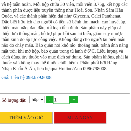
và hệ tuần hoàn. Mỗi hộp chứa 30 viên, mỗi viên 3.75g, kết hợp các
thành phần dược liệu truyền thống như Hoài Sơn, Nhân Sâm Hàn
Quốc, và các thành phần hiện đại như Glycerin, Calci Panthenat.
Đặc biệt hữu ích cho người có tiền sử bệnh tim mạch, cao huyết áp,
thiếu máu não, đau đầu, rối loạn tiền đình. Sản phẩm này giúp cải
thiện lưu thông máu, hỗ trợ phục hồi sau tai biến, giảm suy nhược
thần kinh do áp lực công việc. Không dùng cho người tai biến máu
não do chảy máu. Bảo quản nơi khô ráo, thoáng mát, tránh ánh nắng
mặt trời; khi mở hộp, bảo quản trong tủ lạnh ở 6°C. Liều lượng và
cách dùng tùy thuộc vào mục đích sử dụng. Sản phẩm không phải là
thuốc và không thay thế thuốc chữa bệnh. Phân phối bởi Hàng
Nhập Khẩu Á Âu, liên hệ qua Hotline/Zalo 0986798008.
Giá: Liên hệ 098.679.8008
-
+
Số lượng đặt:
THÊM VÀO GIỎ
MUA NGAY