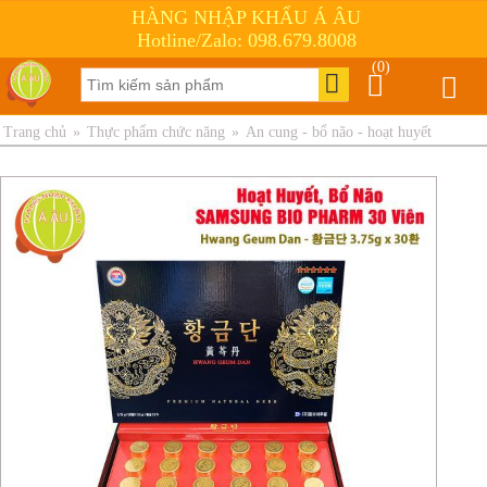
HÀNG NHẬP KHẨU Á ÂU
Hotline/Zalo: 098.679.8008
(0)
Trang chủ
»
Thực phẩm chức năng
»
An cung - bổ não - hoạt huyết