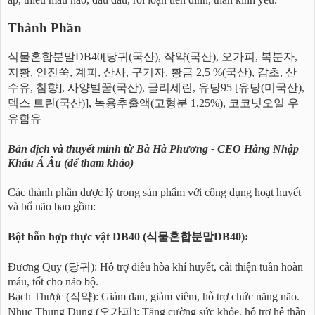
Thành Phần
식물혼합분말DB40[당귀(국산), 작약(국산), 오가피, 복분자,
지황, 인진쑥, 계피, 산사, 구기자, 황금 2,5 %(국산), 감초, 산
수유, 침향], 사양벌꿀(국산), 글리세린, 유당95 [유당(미국산),
덱스 트린(국산)], 녹용추출액(고형분 1,25%), 코코넛오일 우
유함유
Bản dịch và thuyết minh từ Bà Hà Phương - CEO Hàng Nhập
Khẩu Á Âu (để tham khảo)
Các thành phần dược lý trong sản phẩm với công dụng hoạt huyết
và bổ não bao gồm:
Bột hỗn hợp thực vật DB40 (식물혼합분말DB40):
Đương Quy (당귀): Hỗ trợ điều hòa khí huyết, cải thiện tuần hoàn
máu, tốt cho não bộ.
Bạch Thược (작약): Giảm đau, giảm viêm, hỗ trợ chức năng não.
Nhục Thung Dung (오가피): Tăng cường sức khỏe, hỗ trợ hệ thần