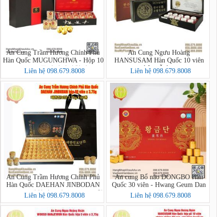
An Cung Trầm Hương Chính Phủ
An Cung Ngưu Hoàng
Hàn Quốc MUGUNGHWA - Hộp 10
HANSUSAM Hàn Quốc 10 viên
hộp gỗ đen
Viên (무궁화산삼사향단)
Liên hệ 098.679.8008
Liên hệ 098.679.8008
An Cung Trầm Hương Chính Phủ
An cung Bổ não DONGBO Hàn
Hàn Quốc DAEHAN JINBODAN
Quốc 30 viên - Hwang Geum Dan
60 viên - 대한진보단 3.75g X 60환
Liên hệ 098.679.8008
Liên hệ 098.679.8008