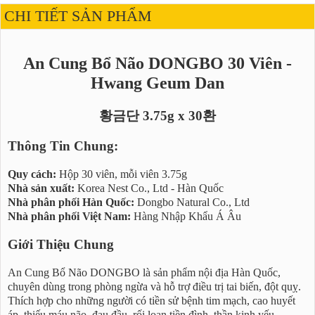
CHI TIẾT SẢN PHẨM
An Cung Bổ Não DONGBO 30 Viên -
Hwang Geum Dan
황금단 3.75g x 30환
Thông Tin Chung:
Quy cách:
Hộp 30 viên, mỗi viên 3.75g
Nhà sản xuất:
Korea Nest Co., Ltd - Hàn Quốc
Nhà phân phối Hàn Quốc:
Dongbo Natural Co., Ltd
Nhà phân phối Việt Nam:
Hàng Nhập Khẩu Á Âu
Giới Thiệu Chung
An Cung Bổ Não DONGBO là sản phẩm nội địa Hàn Quốc,
chuyên dùng trong phòng ngừa và hỗ trợ điều trị tai biến, đột quỵ.
Thích hợp cho những người có tiền sử bệnh tim mạch, cao huyết
áp, thiếu máu não, đau đầu, rối loạn tiền đình, thần kinh yếu.