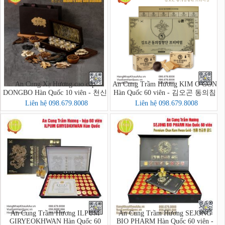
An Cung Xạ Hương cao cấp
An Cung Trầm Hương KIM O GON
DONGBO Hàn Quốc 10 viên - 천신
Hàn Quốc 60 viên - 김오곤 동의침
단 - Heaven's Body Gold Blackdan
향단 프리미엄
Liên hệ 098.679.8008
Liên hệ 098.679.8008
An Cung Trầm Hương ILPUM
An Cung Trầm Hương SEJONG
GIRYEOKHWAN Hàn Quốc 60
BIO PHARM Hàn Quốc 60 viên -