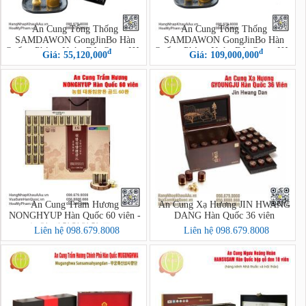
An Cung Tổng Thống
An Cung Tổng Thống
SAMDAWON GongJinBo Hàn
SAMDAWON GongJinBo Hàn
Quốc - Phòng Ngừa Đột Quỵ - Hộp
Quốc - Phòng Ngừa Đột Quỵ - Hộp
đ
đ
Giá: 55,120,000
Giá: 109,000,000
50 Viên (Jang Man Sun SanSamGa
100 Viên (Jang Man Sun SanSamGa
GongJinBo 50P)
GongJinBo 100P)
An Cung Trầm Hương
An Cung Xạ Hương JIN HWANG
NONGHYUP Hàn Quốc 60 viên -
DANG Hàn Quốc 36 viên
농협 태황침향환 골드
Liên hệ 098.679.8008
Liên hệ 098.679.8008