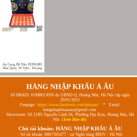
An Cung Bổ Não DONGBO
Hàn Quốc 30 Viên - Hwang
Geum Dan
HÀNG NHẬP KHẨU Á ÂU
Số ĐKKD: 01M8013050 do UBND Q. Hoàng Mai, Hà Nội cấp ngày
20/01/2015
Fanpage:
https://www.facebook.com/hnkaau/
* Email:
hangnhapkhauaau@gmail.com
Showroom: Số 21B5 Nguyễn Cảnh Dị, Phường Đại Kim, Hoàng Mai, Hà
Nội
(Xem Bản đồ)
Chủ tài khoản: HÀNG NHẬP KHẨU Á ÂU
- Số tài khoản: 8867505477 - tại Ngân hàng BIDV - Hà Nội