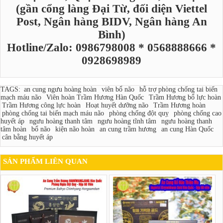
(gần cổng làng Đại Từ, đối diện Viettel
Post, Ngân hàng BIDV, Ngân hàng An
Bình)
Hotline/Zalo: 0986798008 * 0568888666 *
0928698989
TAGS:
an cung ngưu hoàng hoàn
viên bổ não
hỗ trợ phòng chống tai biến
mạch máu não
Viên hoàn Trầm Hương Hàn Quốc
Trầm Hương bổ lực hoàn
Trầm Hương công lực hoàn
Hoạt huyết dưỡng não
Trầm Hương hoàn
phòng chống tai biến mạch máu não
phòng chống đột quỵ
phòng chống cao
huyết áp
ngưu hoàng thanh tâm
ngưu hoàng tĩnh tâm
ngưu hoàng thanh
tâm hoàn
bổ não
kiện não hoàn
an cung trầm hương
an cung Hàn Quốc
cân bằng huyết áp
SẢN PHẨM LIÊN QUAN