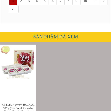
1
2
3
4
5
6
7
8
9
10
…
»
»»
SẢN PHẨM ĐÃ XEM
Bánh dẻo LOTTE Hàn Quốc
372g (đậu đỏ phủ socola-