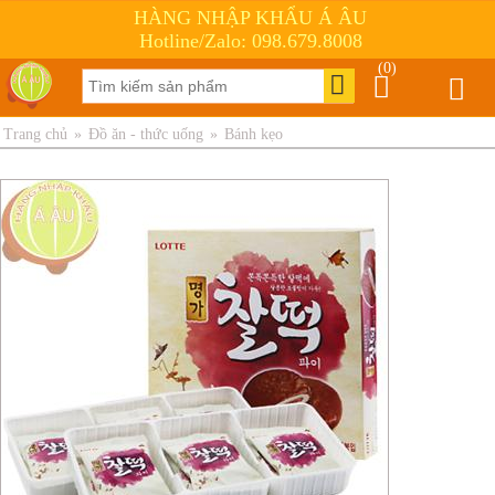
HÀNG NHẬP KHẨU Á ÂU
Hotline/Zalo: 098.679.8008
(0)
Trang chủ
»
Đồ ăn - thức uống
»
Bánh kẹo