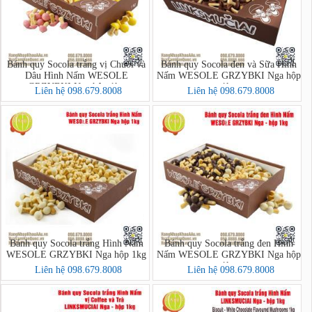
Bánh quy Socola trắng vị Chuối và
Bánh quy Socola đen và Sữa Hình
Dâu Hình Nấm WESOLE
Nấm WESOLE GRZYBKI Nga hộp
GRZYBKI Nga hộp 1kg
1kg
Liên hệ 098.679.8008
Liên hệ 098.679.8008
Bánh quy Socola trắng Hình Nấm
Bánh quy Socola trắng đen Hình
WESOLE GRZYBKI Nga hộp 1kg
Nấm WESOLE GRZYBKI Nga hộp
1kg
Liên hệ 098.679.8008
Liên hệ 098.679.8008