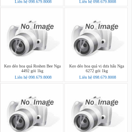
- 고려홍삼비타민캔디
Liên hệ 098.679.8008
Liên hệ 098.679.8008
Kẹo dẻo hoa quả Roshen Bee Nga
Kẹo dẻo hoa quả vị dưa hấu Nga
4492 gói 1kg
6272 gói 1kg
Liên hệ 098.679.8008
Liên hệ 098.679.8008