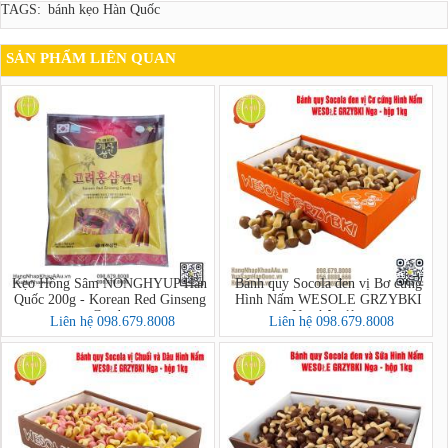
TAGS:
bánh kẹo Hàn Quốc
SẢN PHẨM LIÊN QUAN
Kẹo Hồng Sâm NONGHYUP Hàn
Bánh quy Socola đen vị Bơ cứng
Quốc 200g - Korean Red Ginseng
Hình Nấm WESOLE GRZYBKI
Candy
Nga hộp 1kg
Liên hệ 098.679.8008
Liên hệ 098.679.8008