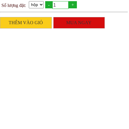
-
+
Số lượng đặt:
THÊM VÀO GIỎ
MUA NGAY