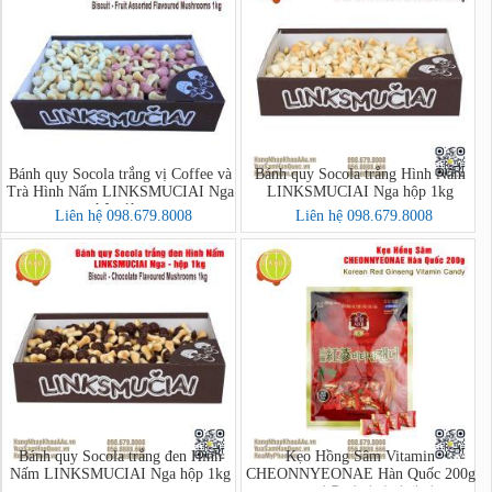
Bánh quy Socola trắng vị Coffee và
Bánh quy Socola trắng Hình Nấm
Trà Hình Nấm LINKSMUCIAI Nga
LINKSMUCIAI Nga hộp 1kg
hộp 1kg
Liên hệ 098.679.8008
Liên hệ 098.679.8008
Bánh quy Socola trắng đen Hình
Kẹo Hồng Sâm Vitamin
Nấm LINKSMUCIAI Nga hộp 1kg
CHEONNYEONAE Hàn Quốc 200g