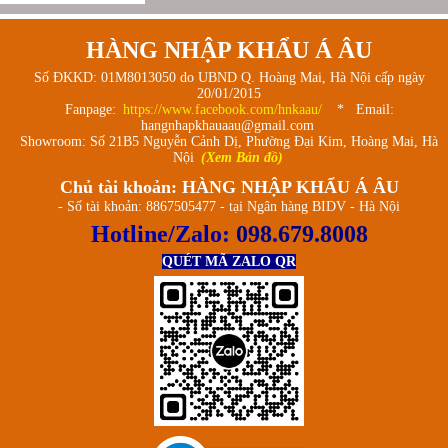
Chewy Rice & Chocolate
Myoung Ga Chaldduck Pie)
HÀNG NHẬP KHẨU Á ÂU
Số ĐKKD: 01M8013050 do UBND Q. Hoàng Mai, Hà Nội cấp ngày
20/01/2015
Fanpage:
https://www.facebook.com/hnkaau/
* Email:
hangnhapkhauaau@gmail.com
Showroom: Số 21B5 Nguyễn Cảnh Dị, Phường Đại Kim, Hoàng Mai, Hà
Nội
(Xem Bản đồ)
Chủ tài khoản: HÀNG NHẬP KHẨU Á ÂU
- Số tài khoản: 8867505477 - tại Ngân hàng BIDV - Hà Nội
Hotline/Zalo:
098.679.8008
QUÉT MÃ ZALO QR