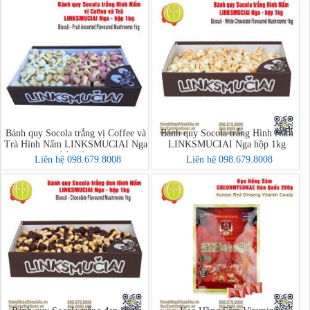
Bánh quy Socola trắng vị Coffee và
Bánh quy Socola trắng Hình Nấm
Trà Hình Nấm LINKSMUCIAI Nga
LINKSMUCIAI Nga hộp 1kg
hộp 1kg
Liên hệ 098.679.8008
Liên hệ 098.679.8008