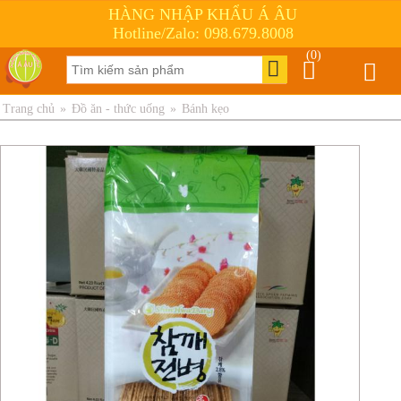
HÀNG NHẬP KHẨU Á ÂU
Hotline/Zalo: 098.679.8008
(0)
Trang chủ
»
Đồ ăn - thức uống
»
Bánh kẹo