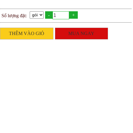
-
+
Số lượng đặt:
THÊM VÀO GIỎ
MUA NGAY