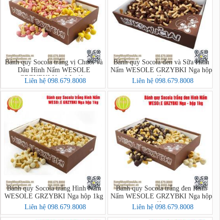
Bánh quy Socola trắng vị Chuối và
Bánh quy Socola đen và Sữa Hình
Dâu Hình Nấm WESOLE
Nấm WESOLE GRZYBKI Nga hộp
GRZYBKI Nga hộp 1kg
1kg
Liên hệ 098.679.8008
Liên hệ 098.679.8008
Bánh quy Socola trắng Hình Nấm
Bánh quy Socola trắng đen Hình
WESOLE GRZYBKI Nga hộp 1kg
Nấm WESOLE GRZYBKI Nga hộp
1kg
Liên hệ 098.679.8008
Liên hệ 098.679.8008