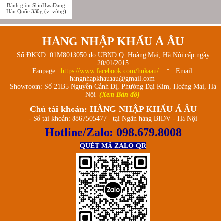
Bánh giòn ShinHwaDang
Hàn Quốc 330g (vị vừng)
HÀNG NHẬP KHẨU Á ÂU
Số ĐKKD: 01M8013050 do UBND Q. Hoàng Mai, Hà Nội cấp ngày
20/01/2015
Fanpage:
https://www.facebook.com/hnkaau/
* Email:
hangnhapkhauaau@gmail.com
Showroom: Số 21B5 Nguyễn Cảnh Dị, Phường Đại Kim, Hoàng Mai, Hà
Nội
(Xem Bản đồ)
Chủ tài khoản: HÀNG NHẬP KHẨU Á ÂU
- Số tài khoản: 8867505477 - tại Ngân hàng BIDV - Hà Nội
Hotline/Zalo:
098.679.8008
QUÉT MÃ ZALO QR