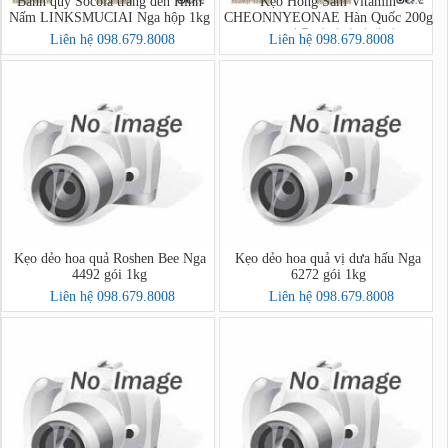
Bánh quy Socola trắng đen Hình
Kẹo Hồng Sâm Vitamin
Nấm LINKSMUCIAI Nga hộp 1kg
CHEONNYEONAE Hàn Quốc 200g
- 고려홍삼비타민캔디
Liên hệ 098.679.8008
Liên hệ 098.679.8008
Kẹo dẻo hoa quả Roshen Bee Nga
Kẹo dẻo hoa quả vị dưa hấu Nga
4492 gói 1kg
6272 gói 1kg
Liên hệ 098.679.8008
Liên hệ 098.679.8008