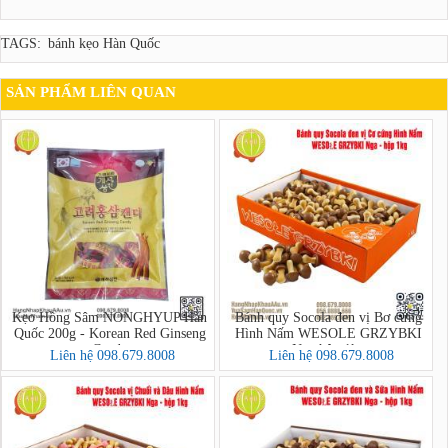
TAGS:
bánh kẹo Hàn Quốc
SẢN PHẨM LIÊN QUAN
Kẹo Hồng Sâm NONGHYUP Hàn
Bánh quy Socola đen vị Bơ cứng
Quốc 200g - Korean Red Ginseng
Hình Nấm WESOLE GRZYBKI
Candy
Nga hộp 1kg
Liên hệ 098.679.8008
Liên hệ 098.679.8008