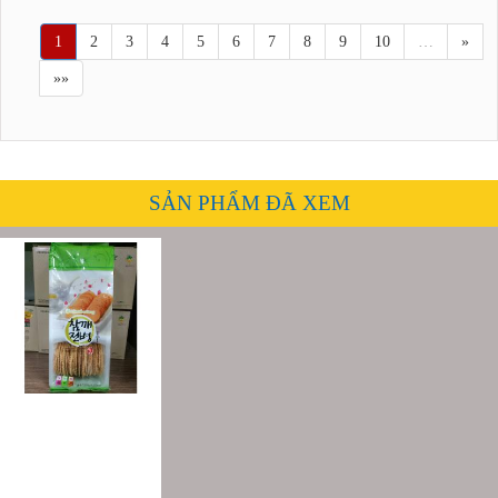
1
2
3
4
5
6
7
8
9
10
…
»
»»
SẢN PHẨM ĐÃ XEM