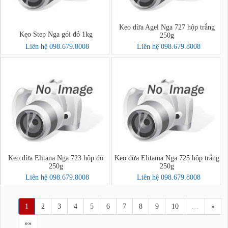
Kẹo dừa Agel Nga 727 hộp trắng
Kẹo Step Nga gói đỏ 1kg
250g
Liên hệ 098.679.8008
Liên hệ 098.679.8008
Kẹo dừa Elitana Nga 723 hộp đỏ
Kẹo dừa Elitama Nga 725 hộp trắng
250g
250g
Liên hệ 098.679.8008
Liên hệ 098.679.8008
1
2
3
4
5
6
7
8
9
10
…
»
»»