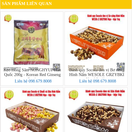
SẢN PHẨM LIÊN QUAN
Kẹo Hồng Sâm NONGHYUP Hàn
Bánh quy Socola đen vị Bơ cứng
Quốc 200g - Korean Red Ginseng
Hình Nấm WESOLE GRZYBKI
Candy
Nga hộp 1kg
Liên hệ 098.679.8008
Liên hệ 098.679.8008