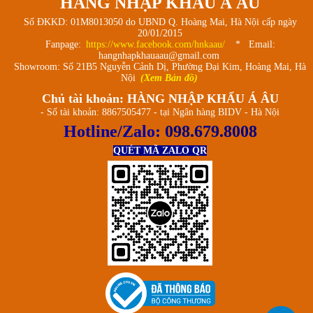
HÀNG NHẬP KHẨU Á ÂU
Số ĐKKD: 01M8013050 do UBND Q. Hoàng Mai, Hà Nội cấp ngày
20/01/2015
Fanpage:
https://www.facebook.com/hnkaau/
* Email:
hangnhapkhauaau@gmail.com
Showroom: Số 21B5 Nguyễn Cảnh Dị, Phường Đại Kim, Hoàng Mai, Hà
Nội
(Xem Bản đồ)
Chủ tài khoản: HÀNG NHẬP KHẨU Á ÂU
- Số tài khoản: 8867505477 - tại Ngân hàng BIDV - Hà Nội
Hotline/Zalo:
098.679.8008
QUÉT MÃ ZALO QR