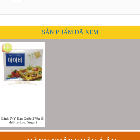
SẢN PHẨM ĐÃ XEM
Bánh IVY Hàn Quốc 270g (Ít
đường-Low Sugar)