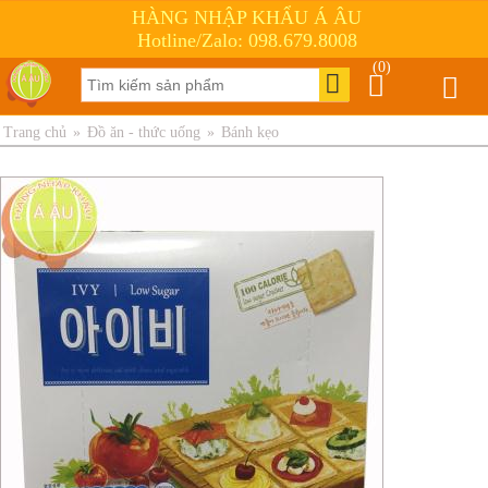
HÀNG NHẬP KHẨU Á ÂU
Hotline/Zalo: 098.679.8008
(0)
Trang chủ
»
Đồ ăn - thức uống
»
Bánh kẹo