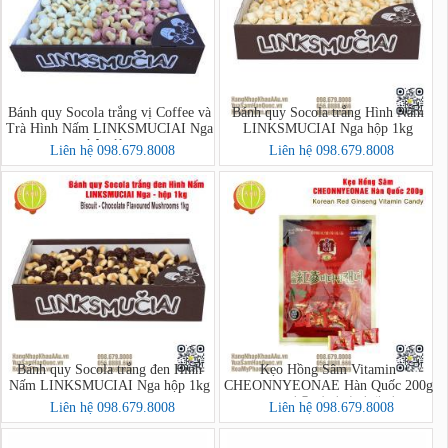
Bánh quy Socola trắng vị Coffee và
Bánh quy Socola trắng Hình Nấm
Trà Hình Nấm LINKSMUCIAI Nga
LINKSMUCIAI Nga hộp 1kg
hộp 1kg
Liên hệ 098.679.8008
Liên hệ 098.679.8008
Bánh quy Socola trắng đen Hình
Kẹo Hồng Sâm Vitamin
Nấm LINKSMUCIAI Nga hộp 1kg
CHEONNYEONAE Hàn Quốc 200g
- 고려홍삼비타민캔디
Liên hệ 098.679.8008
Liên hệ 098.679.8008