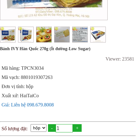
Bánh IVY Hàn Quốc 270g (Ít đường-Low Sugar)
Viewer: 23581
Mã hàng: TPCN3034
Mã vạch: 8801019307263
Đơn vị tính: hộp
Xuất xứ: HaiTaiCo
Giá: Liên hệ 098.679.8008
-
+
Số lượng đặt: