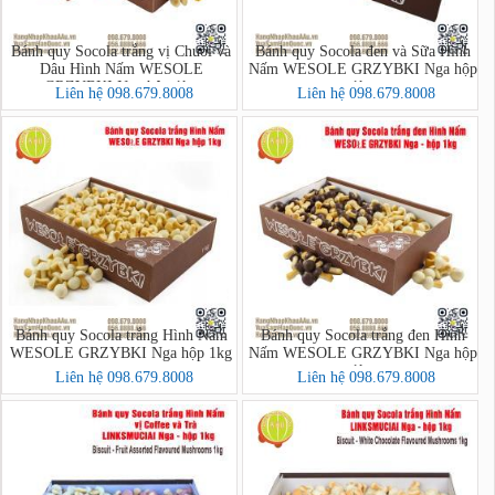
Bánh quy Socola trắng vị Chuối và
Bánh quy Socola đen và Sữa Hình
Dâu Hình Nấm WESOLE
Nấm WESOLE GRZYBKI Nga hộp
GRZYBKI Nga hộp 1kg
1kg
Liên hệ 098.679.8008
Liên hệ 098.679.8008
Bánh quy Socola trắng Hình Nấm
Bánh quy Socola trắng đen Hình
WESOLE GRZYBKI Nga hộp 1kg
Nấm WESOLE GRZYBKI Nga hộp
1kg
Liên hệ 098.679.8008
Liên hệ 098.679.8008