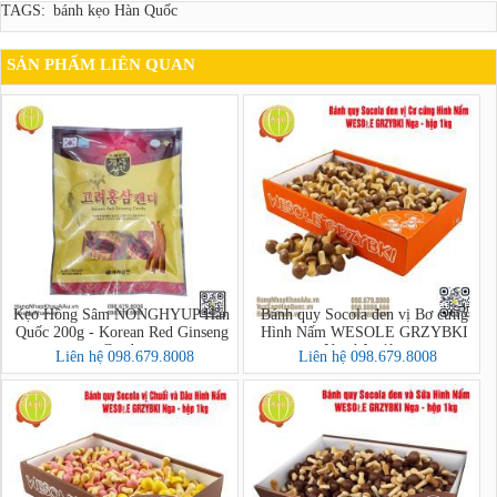
TAGS:
bánh kẹo Hàn Quốc
SẢN PHẨM LIÊN QUAN
Kẹo Hồng Sâm NONGHYUP Hàn
Bánh quy Socola đen vị Bơ cứng
Quốc 200g - Korean Red Ginseng
Hình Nấm WESOLE GRZYBKI
Candy
Nga hộp 1kg
Liên hệ 098.679.8008
Liên hệ 098.679.8008