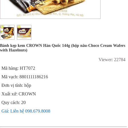
Bánh kẹp kem CROWN Hàn Quốc 144g (hộp nâu-Choco Cream Wafers
with Hazelnuts)
Viewer: 22784
Mã hàng: HT7072
Mã vạch: 8801111186216
Đơn vị tính: hộp
Xuất xứ: CROWN
Quy cách: 20
Giá: Liên hệ 098.679.8008