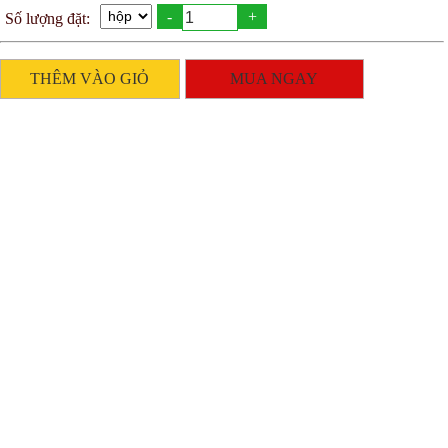
-
+
Số lượng đặt:
THÊM VÀO GIỎ
MUA NGAY