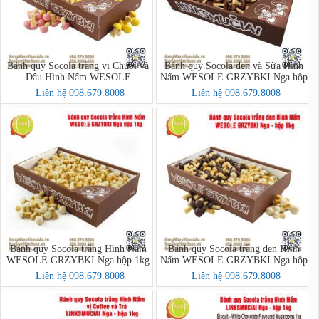
Bánh quy Socola trắng vị Chuối và
Bánh quy Socola đen và Sữa Hình
Dâu Hình Nấm WESOLE
Nấm WESOLE GRZYBKI Nga hộp
GRZYBKI Nga hộp 1kg
1kg
Liên hệ 098.679.8008
Liên hệ 098.679.8008
Bánh quy Socola trắng Hình Nấm
Bánh quy Socola trắng đen Hình
WESOLE GRZYBKI Nga hộp 1kg
Nấm WESOLE GRZYBKI Nga hộp
1kg
Liên hệ 098.679.8008
Liên hệ 098.679.8008