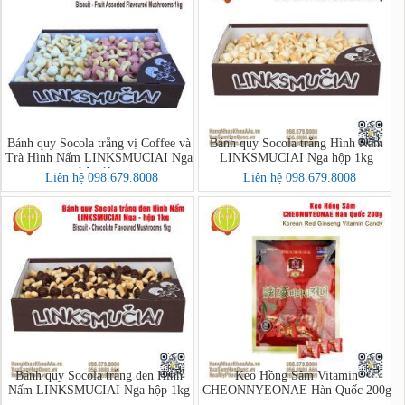
Bánh quy Socola trắng vị Coffee và
Bánh quy Socola trắng Hình Nấm
Trà Hình Nấm LINKSMUCIAI Nga
LINKSMUCIAI Nga hộp 1kg
hộp 1kg
Liên hệ 098.679.8008
Liên hệ 098.679.8008
Bánh quy Socola trắng đen Hình
Kẹo Hồng Sâm Vitamin
Nấm LINKSMUCIAI Nga hộp 1kg
CHEONNYEONAE Hàn Quốc 200g