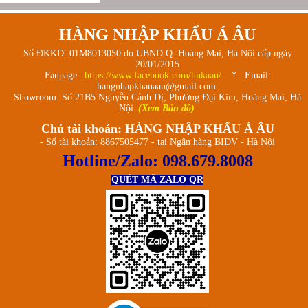
Cream Wafers with
Hazelnuts)
HÀNG NHẬP KHẨU Á ÂU
Số ĐKKD: 01M8013050 do UBND Q. Hoàng Mai, Hà Nội cấp ngày
20/01/2015
Fanpage:
https://www.facebook.com/hnkaau/
* Email:
hangnhapkhauaau@gmail.com
Showroom: Số 21B5 Nguyễn Cảnh Dị, Phường Đại Kim, Hoàng Mai, Hà
Nội
(Xem Bản đồ)
Chủ tài khoản: HÀNG NHẬP KHẨU Á ÂU
- Số tài khoản: 8867505477 - tại Ngân hàng BIDV - Hà Nội
Hotline/Zalo:
098.679.8008
QUÉT MÃ ZALO QR