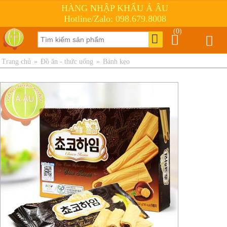
HÀNG NHẬP KHẨU Á ÂU
Hotline/Zalo: 098.679.8008
(0)
Trang chủ
»
Đồ ăn - thức uống
»
Bánh kẹo