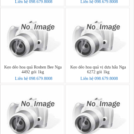
- 고려홍삼비타민캔디
Liên hệ 098.679.8008
Liên hệ 098.679.8008
Kẹo dẻo hoa quả Roshen Bee Nga
Kẹo dẻo hoa quả vị dưa hấu Nga
4492 gói 1kg
6272 gói 1kg
Liên hệ 098.679.8008
Liên hệ 098.679.8008