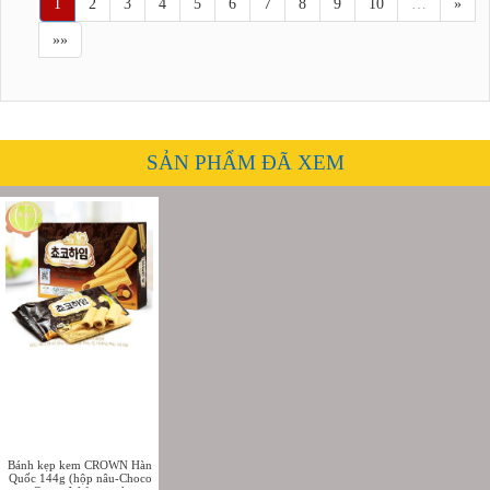
1
2
3
4
5
6
7
8
9
10
…
»
»»
SẢN PHẨM ĐÃ XEM
Bánh kẹp kem CROWN Hàn
Quốc 144g (hộp nâu-Choco