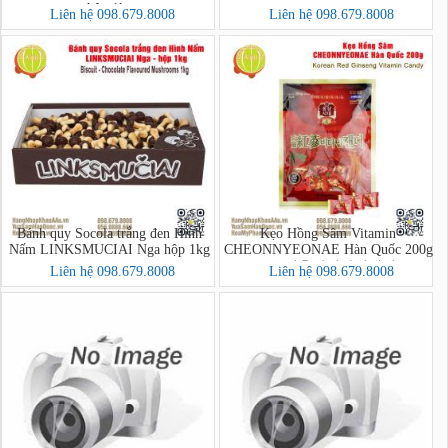
hộp 1kg
Liên hệ 098.679.8008
Liên hệ 098.679.8008
Bánh quy Socola trắng đen Hình
Kẹo Hồng Sâm Vitamin
Nấm LINKSMUCIAI Nga hộp 1kg
CHEONNYEONAE Hàn Quốc 200g
- 고려홍삼비타민캔디
Liên hệ 098.679.8008
Liên hệ 098.679.8008