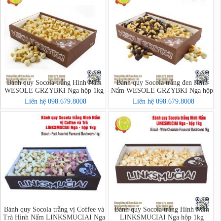
Bánh quy Socola trắng Hình Nấm
Bánh quy Socola trắng đen Hình
WESOLE GRZYBKI Nga hộp 1kg
Nấm WESOLE GRZYBKI Nga hộp
1kg
Liên hệ 098.679.8008
Liên hệ 098.679.8008
Bánh quy Socola trắng vị Coffee và
Bánh quy Socola trắng Hình Nấm
Trà Hình Nấm LINKSMUCIAI Nga
LINKSMUCIAI Nga hộp 1kg