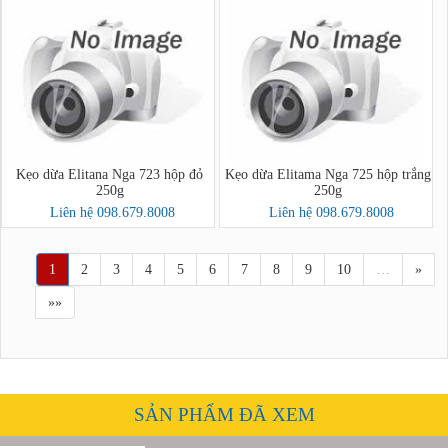
Kẹo dừa Elitana Nga 723 hộp đỏ
Kẹo dừa Elitama Nga 725 hộp trắng
250g
250g
Liên hệ 098.679.8008
Liên hệ 098.679.8008
1
2
3
4
5
6
7
8
9
10
…
»
»»
SẢN PHẨM ĐÃ XEM