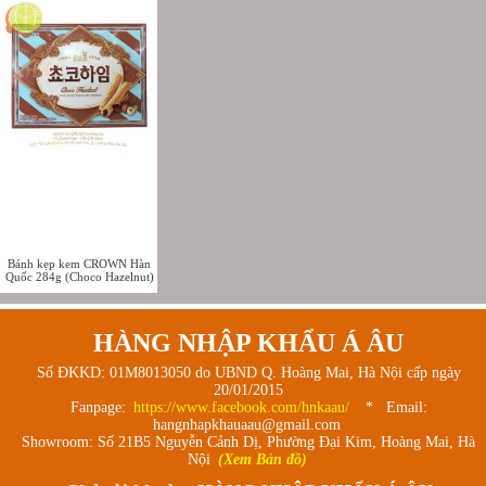
Bánh kẹp kem CROWN Hàn
Quốc 284g (Choco Hazelnut)
HÀNG NHẬP KHẨU Á ÂU
Số ĐKKD: 01M8013050 do UBND Q. Hoàng Mai, Hà Nội cấp ngày
20/01/2015
Fanpage:
https://www.facebook.com/hnkaau/
* Email:
hangnhapkhauaau@gmail.com
Showroom: Số 21B5 Nguyễn Cảnh Dị, Phường Đại Kim, Hoàng Mai, Hà
Nội
(Xem Bản đồ)