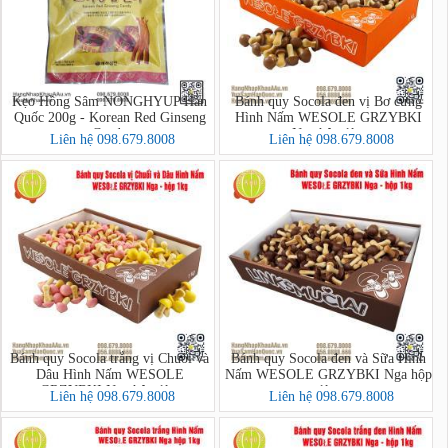
Kẹo Hồng Sâm NONGHYUP Hàn
Bánh quy Socola đen vị Bơ cứng
Quốc 200g - Korean Red Ginseng
Hình Nấm WESOLE GRZYBKI
Candy
Nga hộp 1kg
Liên hệ 098.679.8008
Liên hệ 098.679.8008
Bánh quy Socola trắng vị Chuối và
Bánh quy Socola đen và Sữa Hình
Dâu Hình Nấm WESOLE
Nấm WESOLE GRZYBKI Nga hộp
GRZYBKI Nga hộp 1kg
1kg
Liên hệ 098.679.8008
Liên hệ 098.679.8008