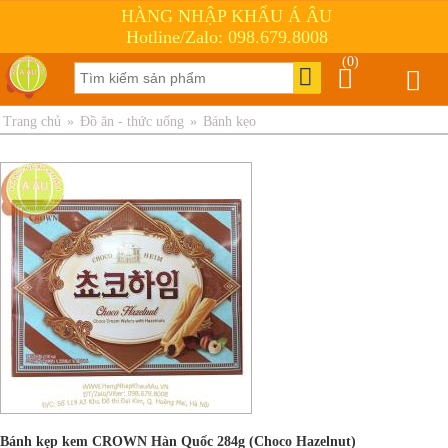
HÀNG NHẬP KHẨU Á ÂU
Hotline/Zalo: 098.679.8008
(0)
Trang chủ
»
Đồ ăn - thức uống
»
Bánh kẹo
Bánh kẹp kem CROWN Hàn Quốc 284g (Choco Hazelnut)