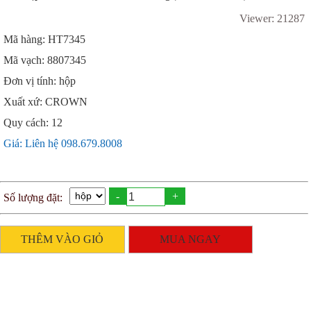
Viewer: 21287
Mã hàng: HT7345
Mã vạch: 8807345
Đơn vị tính: hộp
Xuất xứ: CROWN
Quy cách: 12
Giá: Liên hệ 098.679.8008
-
+
Số lượng đặt:
THÊM VÀO GIỎ
MUA NGAY