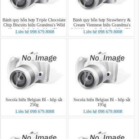
Bánh quy hỗn hợp Triple Chocolate
Bánh quy hỗn hợp Strawberry &
Chip Biscuits hiệu Grandma's Wild
Cream Viennese hiệu Grandma's
Vương Quốc Anh - hộp 150g
Wild Vương Quốc Anh - hộp 150g
Liên hệ 098.679.8008
Liên hệ 098.679.8008
Socola hiệu Belgian Bỉ - hộp sắt
Socola hiệu Belgian Bỉ - hộp sắt
250g
195g
Liên hệ 098.679.8008
Liên hệ 098.679.8008