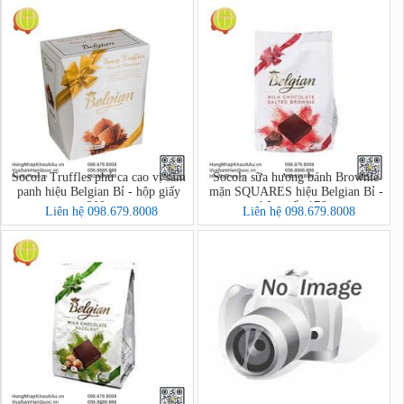
Socola Truffles phủ ca cao vị sâm
Socola sữa hương bánh Brownie
panh hiệu Belgian Bỉ - hộp giấy
mặn SQUARES hiệu Belgian Bỉ -
200g
hộp giấy 176g
Liên hệ 098.679.8008
Liên hệ 098.679.8008