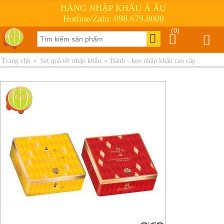
HÀNG NHẬP KHẨU Á ÂU
Hotline/Zalo: 098.679.8008
(0)
Trang chủ
»
Set quà tết nhập khẩu
»
Bánh - kẹo nhập khẩu cao cấp