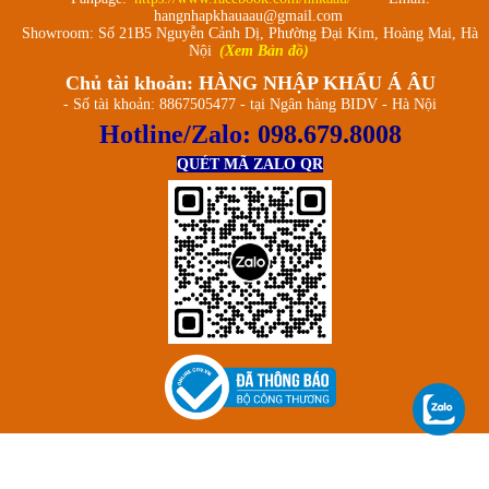
hangnhapkhauaau@gmail.com
Showroom: Số 21B5 Nguyễn Cảnh Dị, Phường Đại Kim, Hoàng Mai, Hà
Nội
(Xem Bản đồ)
Chủ tài khoản: HÀNG NHẬP KHẨU Á ÂU
- Số tài khoản: 8867505477 - tại Ngân hàng BIDV - Hà Nội
Hotline/Zalo:
098.679.8008
QUÉT MÃ ZALO QR