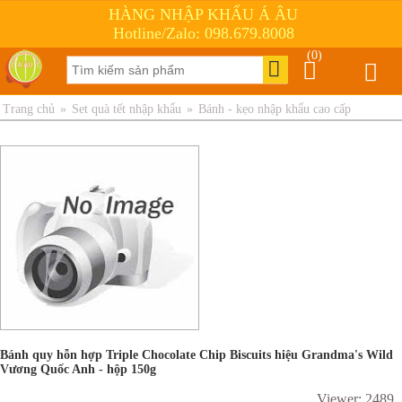
HÀNG NHẬP KHẨU Á ÂU
Hotline/Zalo: 098.679.8008
(0)
Trang chủ
»
Set quà tết nhập khẩu
»
Bánh - kẹo nhập khẩu cao cấp
Bánh quy hỗn hợp Triple Chocolate Chip Biscuits hiệu Grandma's Wild
Vương Quốc Anh - hộp 150g
Viewer: 2489