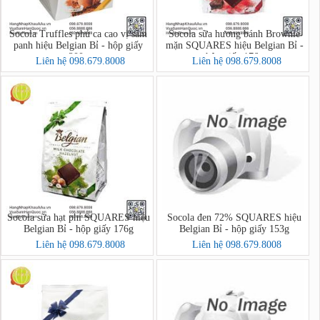
Socola Truffles phủ ca cao vị sâm
Socola sữa hương bánh Brownie
panh hiệu Belgian Bỉ - hộp giấy
mặn SQUARES hiệu Belgian Bỉ -
200g
hộp giấy 176g
Liên hệ 098.679.8008
Liên hệ 098.679.8008
Socola sữa hạt phỉ SQUARES hiệu
Socola đen 72% SQUARES hiệu
Belgian Bỉ - hộp giấy 176g
Belgian Bỉ - hộp giấy 153g
Liên hệ 098.679.8008
Liên hệ 098.679.8008