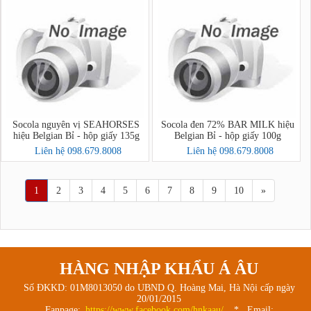
Socola nguyên vị SEAHORSES
Socola đen 72% BAR MILK hiệu
hiệu Belgian Bỉ - hộp giấy 135g
Belgian Bỉ - hộp giấy 100g
Liên hệ 098.679.8008
Liên hệ 098.679.8008
1
2
3
4
5
6
7
8
9
10
»
HÀNG NHẬP KHẨU Á ÂU
Số ĐKKD: 01M8013050 do UBND Q. Hoàng Mai, Hà Nội cấp ngày
20/01/2015
Fanpage:
https://www.facebook.com/hnkaau/
* Email: