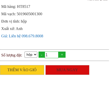
Mã hàng: HT8517
Mã vạch: 5019605001300
Đơn vị tính: hộp
Xuất xứ: Anh
Giá: Liên hệ 098.679.8008
-
+
Số lượng đặt:
THÊM VÀO GIỎ
MUA NGAY