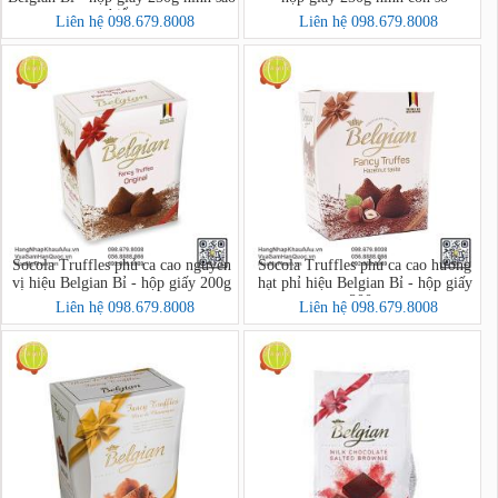
biển
Liên hệ 098.679.8008
Liên hệ 098.679.8008
Socola Truffles phủ ca cao nguyên
Socola Truffles phủ ca cao hương
vị hiệu Belgian Bỉ - hộp giấy 200g
hạt phỉ hiệu Belgian Bỉ - hộp giấy
200g
Liên hệ 098.679.8008
Liên hệ 098.679.8008