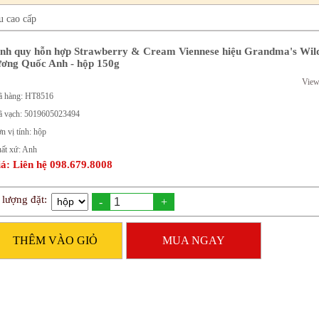
u cao cấp
nh quy hỗn hợp Strawberry & Cream Viennese hiệu Grandma's Wil
ơng Quốc Anh - hộp 150g
View
 hàng: HT8516
 vạch: 5019605023494
n vị tính: hộp
ất xứ: Anh
á: Liên hệ 098.679.8008
 lượng đặt:
-
+
THÊM VÀO GIỎ
MUA NGAY