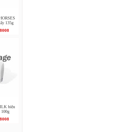
EAHORSES
iấy 135g
.8008
ILK hiệu
y 100g
.8008