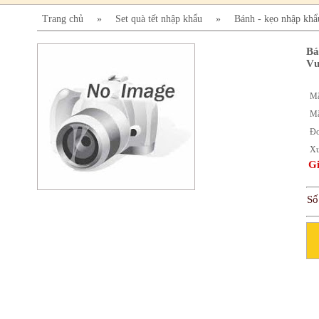
Trang chủ
»
Set quà tết nhập khẩu
»
Bánh - kẹo nhập khẩ
Bá
Vư
Mã
Mã
Đơ
Xu
Gi
Số