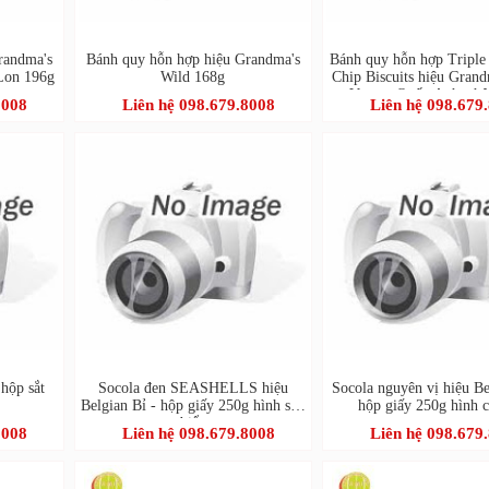
randma's
Bánh quy hỗn hợp hiệu Grandma's
Bánh quy hỗn hợp Triple
Lon 196g
Wild 168g
Chip Biscuits hiệu Gran
Vương Quốc Anh - hộ
8008
Liên hệ 098.679.8008
Liên hệ 098.679
 hộp sắt
Socola đen SEASHELLS hiệu
Socola nguyên vị hiệu Be
Belgian Bỉ - hộp giấy 250g hình sao
hộp giấy 250g hình 
biển
8008
Liên hệ 098.679.8008
Liên hệ 098.679