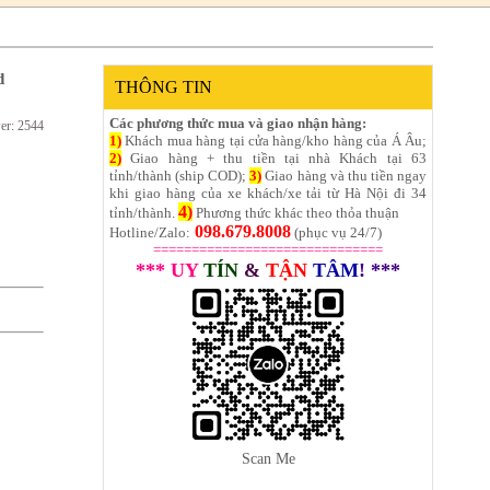
d
THÔNG TIN
Các phương thức mua và giao nhận hàng:
er: 2544
1)
Khách mua hàng tại cửa hàng/kho hàng của Á Âu;
2)
Giao hàng + thu tiền tại nhà Khách tại 63
tỉnh/thành (ship COD);
3)
Giao hàng và thu tiền ngay
khi giao hàng của xe khách/xe tải từ Hà Nội đi 34
4)
tỉnh/thành.
Phương thức khác theo thỏa thuận
098.679.8008
Hotline/Zalo:
(phục vụ 24/7)
==============================
*** UY
TÍN
&
TẬN
TÂM
! ***
Scan Me