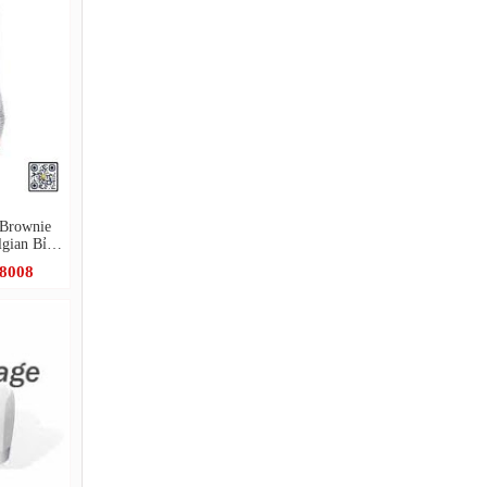
 Brownie
ian Bỉ -
.8008