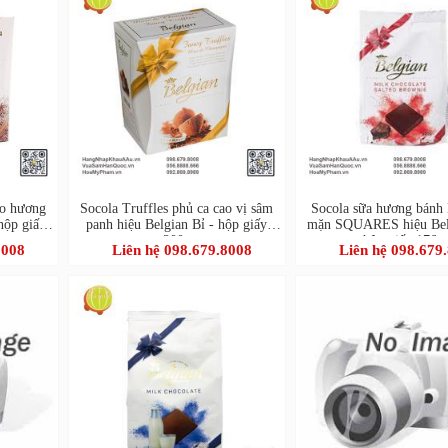
ao hương
Socola Truffles phủ ca cao vị sâm
Socola sữa hương bánh
 hộp giấy
panh hiệu Belgian Bỉ - hộp giấy
mặn SQUARES hiệu Belg
200g
hộp giấy 176g
8008
Liên hệ 098.679.8008
Liên hệ 098.679