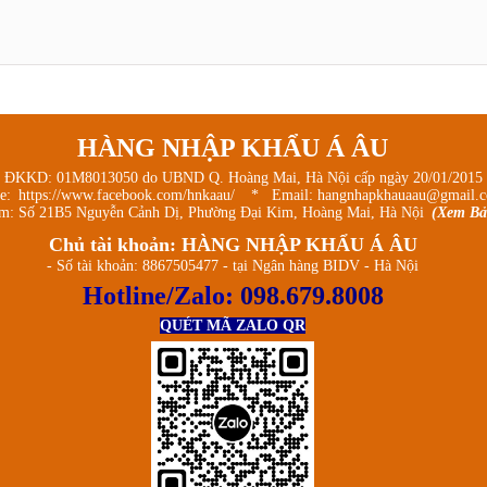
HÀNG NHẬP KHẨU Á ÂU
 ĐKKD: 01M8013050 do UBND Q. Hoàng Mai, Hà Nội cấp ngày 20/01/2015
ge:
https://www.facebook.com/hnkaau/
* Email: hangnhapkhauaau@gmail.
m: Số 21B5 Nguyễn Cảnh Dị, Phường Đại Kim, Hoàng Mai, Hà Nội
(Xem Bả
Chủ tài khoản: HÀNG NHẬP KHẨU Á ÂU
- Số tài khoản: 8867505477 - tại Ngân hàng BIDV - Hà Nội
Hotline/Zalo:
098.679.8008
QUÉT MÃ ZALO QR