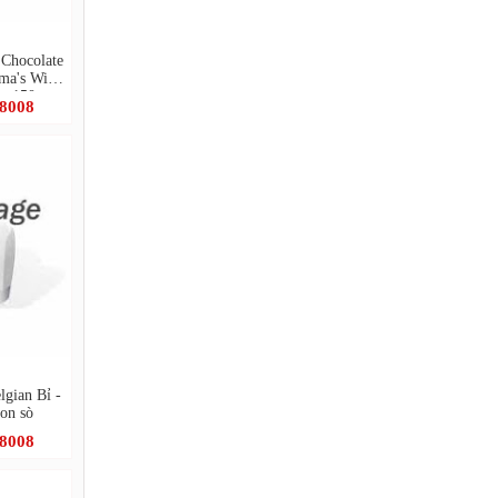
 Chocolate
dma's Wild
p 150g
.8008
lgian Bỉ -
con sò
.8008