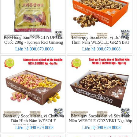
Kẹo Hồng Sâm NONGHYUP Hàn
Bánh quy Socola đen vị Bơ cứng
Quốc 200g - Korean Red Ginseng
Hình Nấm WESOLE GRZYBKI
Candy
Nga hộp 1kg
Liên hệ 098.679.8008
Liên hệ 098.679.8008
Bánh quy Socola trắng vị Chuối và
Bánh quy Socola đen và Sữa Hình
Dâu Hình Nấm WESOLE
Nấm WESOLE GRZYBKI Nga hộp
GRZYBKI Nga hộp 1kg
1kg
Liên hệ 098.679.8008
Liên hệ 098.679.8008