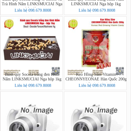
Trà Hình Nấm LINKSMUCIAI Nga
LINKSMUCIAI Nga hộp 1kg
hộp 1kg
Liên hệ 098.679.8008
Liên hệ 098.679.8008
Bánh quy Socola trắng đen Hình
Kẹo Hồng Sâm Vitamin
Nấm LINKSMUCIAI Nga hộp 1kg
CHEONNYEONAE Hàn Quốc 200g
- 고려홍삼비타민캔디
Liên hệ 098.679.8008
Liên hệ 098.679.8008