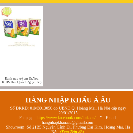
Bánh quy trẻ em Dr.You
KIDS Hàn Quốc 62g (vị Bơ)
HÀNG NHẬP KHẨU Á ÂU
Số ĐKKD: 01M8013050 do UBND Q. Hoàng Mai, Hà Nội cấp ngày
20/01/2015
Fanpage:
https://www.facebook.com/hnkaau/
* Email:
hangnhapkhauaau@gmail.com
Showroom: Số 21B5 Nguyễn Cảnh Dị, Phường Đại Kim, Hoàng Mai, Hà
Nội
(Xem Bản đồ)