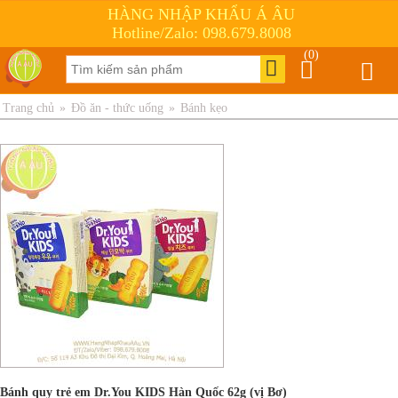
HÀNG NHẬP KHẨU Á ÂU
Hotline/Zalo: 098.679.8008
(0)
Trang chủ
»
Đồ ăn - thức uống
»
Bánh kẹo
Bánh quy trẻ em Dr.You KIDS Hàn Quốc 62g (vị Bơ)