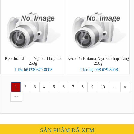
Kẹo dừa Elitana Nga 723 hộp đỏ
Kẹo dừa Elitama Nga 725 hộp trắng
250g
250g
Liên hệ 098.679.8008
Liên hệ 098.679.8008
1
2
3
4
5
6
7
8
9
10
…
»
»»
SẢN PHẨM ĐÃ XEM