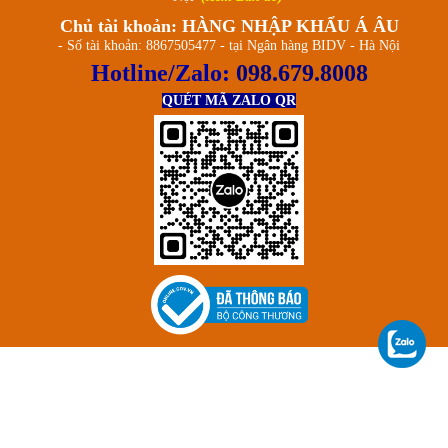
Chủ tài khoản: HÀNG NHẬP KHẨU Á ÂU
- Số tài khoản: 8867505477 - tại Ngân hàng BIDV - Hà Nội
Hotline/Zalo:
098.679.8008
QUÉT MÃ ZALO QR