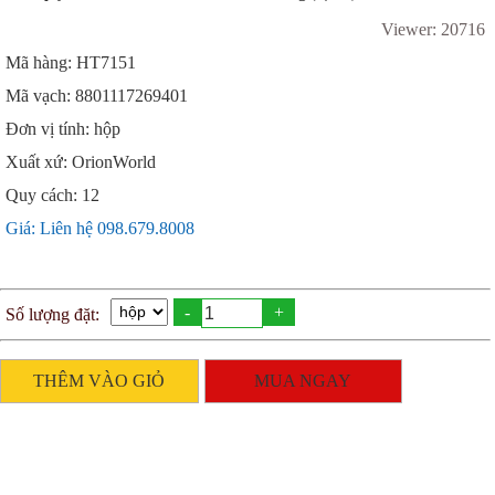
Viewer: 20716
Mã hàng: HT7151
Mã vạch: 8801117269401
Đơn vị tính: hộp
Xuất xứ: OrionWorld
Quy cách: 12
Giá: Liên hệ 098.679.8008
-
+
Số lượng đặt:
THÊM VÀO GIỎ
MUA NGAY