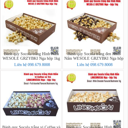
Bánh quy Socola trắng Hình Nấm
Bánh quy Socola trắng đen Hình
WESOLE GRZYBKI Nga hộp 1kg
Nấm WESOLE GRZYBKI Nga hộp
1kg
Liên hệ 098.679.8008
Liên hệ 098.679.8008
Bánh quy Socola trắng vị Coffee và
Bánh quy Socola trắng Hình Nấm