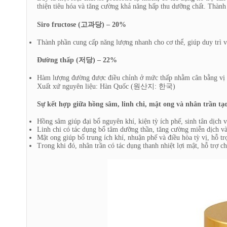
thiện tiêu hóa và tăng cường khả năng hấp thu dưỡng chất. Thành
Siro fructose (고과당) – 20%
Thành phần cung cấp năng lượng nhanh cho cơ thể, giúp duy trì vị
Đường thấp (저당) – 22%
Hàm lượng đường được điều chỉnh ở mức thấp nhằm cân bằng vị n
Xuất xứ nguyên liệu: Hàn Quốc (원산지: 한국)
Sự kết hợp giữa hồng sâm, linh chi, mật ong và nhân trần tạ
Hồng sâm giúp đại bổ nguyên khí, kiện tỳ ích phế, sinh tân dịch v
Linh chi có tác dụng bổ tâm dưỡng thần, tăng cường miễn dịch và
Mật ong giúp bổ trung ích khí, nhuận phế và điều hòa tỳ vị, hỗ tr
Trong khi đó, nhân trần có tác dụng thanh nhiệt lợi mật, hỗ trợ c