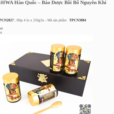
HWA Hàn Quốc – Bảo Dược Bồi Bổ Nguyên Khí
PCN2827
; Hộp 4 lọ x 250g/lọ - Mã sản phẩm:
TPCN3884
et
vn