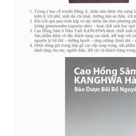
Trong y học cổ truyền Đông Á, nhân sâm được tôn xưng là
kiện tỳ ích phế, sinh tân chỉ khát, dưỡng tâm an thần, ích t
Khi trải qua quá trình hấp và sấy nhiều lần theo phương 
lượng ginsenosides (saponin sâm) – hoạt chất sinh học quý
Cao Hồng Sâm 6 Năm Tuổi KANGHWA được chiết xuất từ n
Sản phẩm được cô đặc thành dạng cao sánh, kết hợp với các
nguyên lý bổ khí – dưỡng huyết – tăng cường chính khí – 
Được đóng gói trong hộp gỗ cao cấp sang trọng, sản phẩm
dành tặng cha mẹ, người thân, đối tác và khách hàng trong 