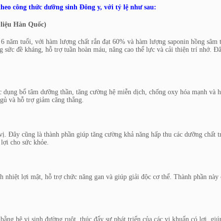
eo công thức dưỡng sinh Đông y, với tỷ lệ như sau:
iệu Hàn Quốc)
6 năm tuổi, với hàm lượng chất rắn đạt 60% và hàm lượng saponin hồng sâm 
 sức đề kháng, hỗ trợ tuần hoàn máu, nâng cao thể lực và cải thiện trí nhớ. Đâ
ác dụng bổ tâm dưỡng thần, tăng cường hệ miễn dịch, chống oxy hóa mạnh và h
ngủ và hỗ trợ giảm căng thẳng.
 vị. Đây cũng là thành phần giúp tăng cường khả năng hấp thu các dưỡng chất t
lợi cho sức khỏe.
h nhiệt lợi mật, hỗ trợ chức năng gan và giúp giải độc cơ thể. Thành phần này
 bằng hệ vi sinh đường ruột, thúc đẩy sự phát triển của các vi khuẩn có lợi, giú