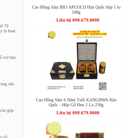
Cao Hồng Sâm BIO APGOLD Hàn Quốc hộp 1 lọ
240g
Liên hệ 098.679.8008
từ 70
y là hoạt
ỗ trợ bảo
rong sản
Cao Hồng Sâm 6 Năm Tuổi KANGHWA Hàn
Quốc - Hộp Gỗ Đen 2 Lọ 250g
 còn góp
Liên hệ 098.679.8008
p cải