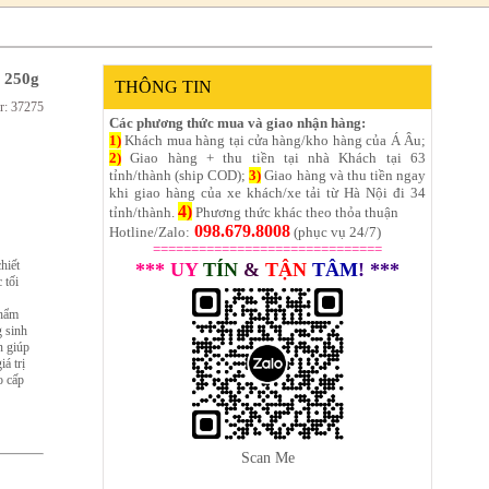
 250g
THÔNG TIN
r: 37275
Các phương thức mua và giao nhận hàng:
1)
Khách mua hàng tại cửa hàng/kho hàng của Á Âu;
2)
Giao hàng + thu tiền tại nhà Khách tại 63
tỉnh/thành (ship COD);
3)
Giao hàng và thu tiền ngay
khi giao hàng của xe khách/xe tải từ Hà Nội đi 34
4)
tỉnh/thành.
Phương thức khác theo thỏa thuận
098.679.8008
Hotline/Zalo:
(phục vụ 24/7)
==============================
hiết
*** UY
TÍN
&
TẬN
TÂM
! ***
 tối
phẩm
g sinh
n giúp
á trị
o cấp
Scan Me