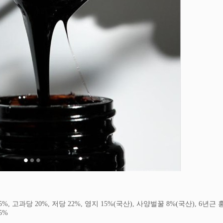
토올리고당 25%, 고과당 20%, 저당 22%, 영지 15%(국산), 사양벌꿀 8%(국산), 6년
5%