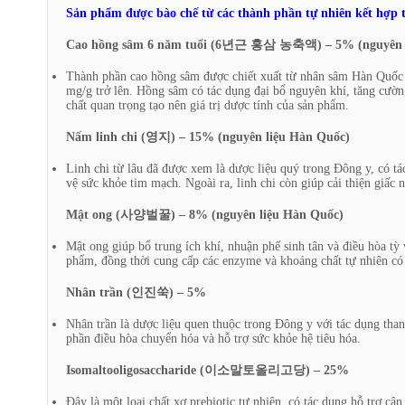
Sản phẩm được bào chế từ các thành phần tự nhiên kết hợp th
Cao hồng sâm 6 năm tuổi (6년근 홍삼 농축액) – 5% (nguyên l
Thành phần cao hồng sâm được chiết xuất từ nhân sâm Hàn Quốc 
mg/g trở lên. Hồng sâm có tác dụng đại bổ nguyên khí, tăng cường
chất quan trọng tạo nên giá trị dược tính của sản phẩm.
Nấm linh chi (영지) – 15% (nguyên liệu Hàn Quốc)
Linh chi từ lâu đã được xem là dược liệu quý trong Đông y, có t
vệ sức khỏe tim mạch. Ngoài ra, linh chi còn giúp cải thiện giấc 
Mật ong (사양벌꿀) – 8% (nguyên liệu Hàn Quốc)
Mật ong giúp bổ trung ích khí, nhuận phế sinh tân và điều hòa tỳ
phẩm, đồng thời cung cấp các enzyme và khoáng chất tự nhiên có 
Nhân trần (인진쑥) – 5%
Nhân trần là dược liệu quen thuộc trong Đông y với tác dụng than
phần điều hòa chuyển hóa và hỗ trợ sức khỏe hệ tiêu hóa.
Isomaltooligosaccharide (이소말토올리고당) – 25%
Đây là một loại chất xơ prebiotic tự nhiên, có tác dụng hỗ trợ cân