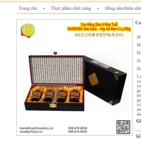
Trang chủ
»
Thực phẩm chức năng
»
Hồng sâm/thiên sâ
Ca
Mã
Mã
Đơ
Xu
Qu
Ca
xu
ưu
gi
đư
gi
cơ
th
dà
Gi
Số