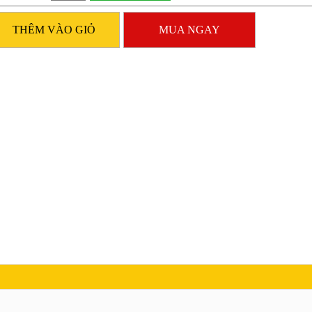
THÊM VÀO GIỎ
MUA NGAY