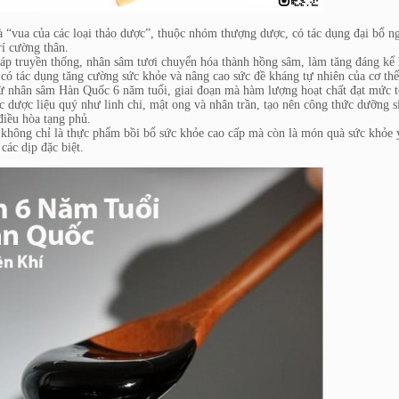
 “vua của các loại thảo dược”, thuộc nhóm thượng dược, có tác dụng đại bổ n
rí cường thân.
pháp truyền thống, nhân sâm tươi chuyển hóa thành hồng sâm, làm tăng đáng kể
 có tác dụng tăng cường sức khỏe và nâng cao sức đề kháng tự nhiên của cơ thể
hân sâm Hàn Quốc 6 năm tuổi, giai đoạn mà hàm lượng hoạt chất đạt mức t
 dược liệu quý như linh chi, mật ong và nhân trần, tạo nên công thức dưỡng s
điều hòa tạng phủ.
 không chỉ là thực phẩm bồi bổ sức khỏe cao cấp mà còn là món quà sức khỏe 
các dịp đặc biệt.