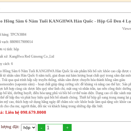
m
o Hồng Sâm 6 Năm Tuổi KANGHWA Hàn Quốc - Hộp Gỗ Đen 4 Lọ
Viewe
 hàng: TPCN3884
 vạch: 8809017909014
n vị tính: hộp
ất xứ: KangHwa Red Ginseng Co.,Ltd
y cách: 6
o Hồng Sâm 6 Năm Tuổi KANGHWA Hàn Quốc là sản phẩm bồi bổ sức khỏe cao cấp được c
ất từ nhân sâm Hàn Quốc 6 năm tuổi, giai đoạn mà hàm lượng hoạt chất quý trong sâm đạt mức
. Trải qua quá trình hấp sấy truyền thống, nhân sâm được chuyển hóa thành hồng sâm giàu
nsenosides (saponin sâm) – hoạt chất giúp tăng cường sức đề kháng và nâng cao thể lực. Sản 
ợc kết hợp cùng các dược liệu quý như linh chi, mật ong và nhân trần, tạo nên công thức dưỡn
úp bổ khí, dưỡng huyết, điều hòa tạng phủ và bồi bổ cơ thể toàn diện. Dạng cao cô đặc sánh mị
 thể dễ hấp thu và phát huy hiệu quả bồi bổ nhanh chóng. Thiết kế hộp gỗ sang trọng mang lại gi
ẩm mỹ cao, thích hợp sử dụng hằng ngày để chăm sóc sức khỏe hoặc làm quà tặng sức khỏe ca
nh cho cha mẹ, người thân, đối tác và khách hàng trong những dịp đặc biệt.
á: Liên hệ 098.679.8008
 lượng đặt:
-
+