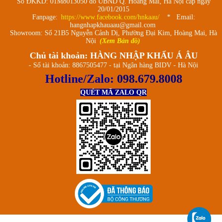
Số ĐKKD: 01M8013050 do UBND Q. Hoàng Mai, Hà Nội cấp ngày
20/01/2015
Fanpage:
https://www.facebook.com/hnkaau/
* Email:
hangnhapkhauaau@gmail.com
Showroom: Số 21B5 Nguyễn Cảnh Dị, Phường Đại Kim, Hoàng Mai, Hà
Nội
(Xem Bản đồ)
Chủ tài khoản: HÀNG NHẬP KHẨU Á ÂU
- Số tài khoản: 8867505477 - tại Ngân hàng BIDV - Hà Nội
Hotline/Zalo:
098.679.8008
QUÉT MÃ ZALO QR