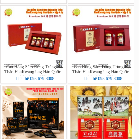
Cao Hồng Sâm Đông Trùng Hạ
Cao Hồng Sâm Đông Trùng Hạ
Thảo HanKwangJang Hàn Quốc -
Thảo HanKwangJang Hàn Quốc -
hộp 4 lọ x 250g
hộp 2 lọ x 250g
Liên hệ 098.679.8008
Liên hệ 098.679.8008