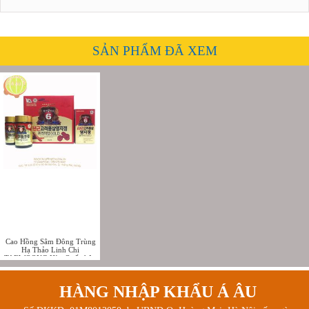
SẢN PHẨM ĐÃ XEM
Cao Hồng Sâm Đông Trùng
Hạ Thảo Linh Chi
TAEWOONG Hàn Quốc hộp
2 lọ x 240g
HÀNG NHẬP KHẨU Á ÂU