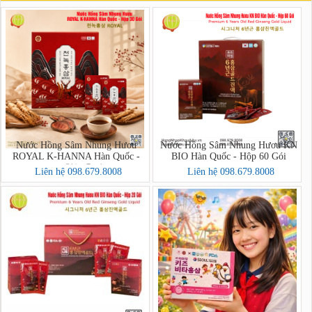
Nước Hồng Sâm Nhung Hươu
Nước Hồng Sâm Nhung Hươu KN
ROYAL K-HANNA Hàn Quốc -
BIO Hàn Quốc - Hộp 60 Gói
Hộp 30 Gói (천녹홍삼 ROYAL)
Liên hệ 098.679.8008
Liên hệ 098.679.8008