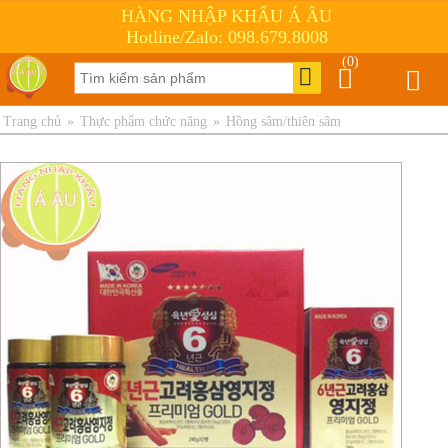
HÀNG NHẬP KHẨU Á ÂU
Hotline/Zalo: 098.679.8008
(0)
Trang chủ
»
Thực phẩm chức năng
»
Hồng sâm/thiên sâm