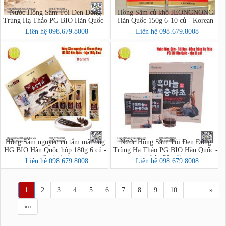
Nước Hồng Sâm Tỏi Đen Đông
Hồng Sâm củ khô JEONGNONG
Trùng Hạ Thảo PG BIO Hàn Quốc -
Hàn Quốc 150g 6-10 củ - Korean
Hộp 30 Gói (New)
Red Ginseng
Liên hệ 098.679.8008
Liên hệ 098.679.8008
Hồng Sâm nguyên củ tẩm mật ong
Nước Hồng Sâm Tỏi Đen Đông
HG BIO Hàn Quốc hộp 180g 6 củ -
Trùng Hạ Thảo PG BIO Hàn Quốc -
hộp 30 gói
홍삼정과
Liên hệ 098.679.8008
Liên hệ 098.679.8008
1
2
3
4
5
6
7
8
9
10
…
»
»»