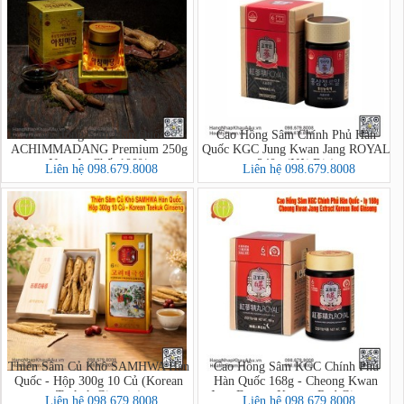
Cao Hồng Sâm Hàn Quốc
Cao Hồng Sâm Chính Phủ Hàn
ACHIMMADANG Premium 250g
Quốc KGC Jung Kwan Jang ROYAL
Nguyên Chất 100%
240g (Nội Địa)
Liên hệ 098.679.8008
Liên hệ 098.679.8008
Thiên Sâm Củ Khô SAMHWA Hàn
Cao Hồng Sâm KGC Chính Phủ
Quốc - Hộp 300g 10 Củ (Korean
Hàn Quốc 168g - Cheong Kwan
Taekuk Ginseng)
Jang Extract Korean Red Ginseng
Liên hệ 098.679.8008
Liên hệ 098.679.8008