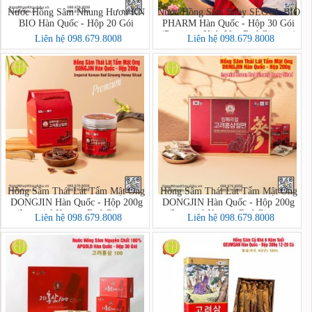
Nước Hồng Sâm Nhung Hươu KN
Nước Hồng Sâm Baby SEOUL BIO
BIO Hàn Quốc - Hộp 20 Gói
PHARM Hàn Quốc - Hộp 30 Gói
(Premium Kids Vita Red Ginseng)
Liên hệ 098.679.8008
Liên hệ 098.679.8008
Hồng Sâm Thái Lát Tẩm Mật Ong
Hồng Sâm Thái Lát Tẩm Mật Ong
DONGJIN Hàn Quốc - Hộp 200g
DONGJIN Hàn Quốc - Hộp 200g
(Imperial Korean Red Ginseng
(Imperial Korean Red Ginseng
Liên hệ 098.679.8008
Liên hệ 098.679.8008
Honey Sliced PREMIUM)
Honey Sliced)