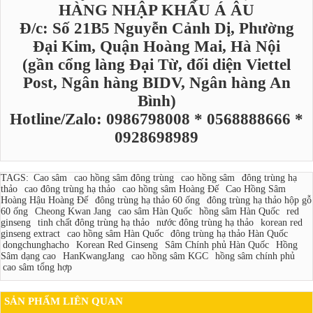
HÀNG NHẬP KHẨU Á ÂU
Đ/c: Số 21B5 Nguyễn Cảnh Dị, Phường
Đại Kim, Quận Hoàng Mai, Hà Nội
(gần cổng làng Đại Từ, đối diện Viettel
Post, Ngân hàng BIDV, Ngân hàng An
Bình)
Hotline/Zalo: 0986798008 * 0568888666 *
0928698989
TAGS:
Cao sâm
cao hồng sâm đông trùng
cao hồng sâm
đông trùng hạ
thảo
cao đông trùng hạ thảo
cao hồng sâm Hoàng Đế
Cao Hồng Sâm
Hoàng Hậu Hoàng Đế
đông trùng hạ thảo 60 ống
đông trùng hạ thảo hộp gỗ
60 ống
Cheong Kwan Jang
cao sâm Hàn Quốc
hồng sâm Hàn Quốc
red
ginseng
tinh chất đông trùng hạ thảo
nước đông trùng hạ thảo
korean red
ginseng extract
cao hồng sâm Hàn Quốc
đông trùng hạ thảo Hàn Quốc
dongchunghacho
Korean Red Ginseng
Sâm Chính phủ Hàn Quốc
Hồng
Sâm dạng cao
HanKwangJang
cao hồng sâm KGC
hồng sâm chính phủ
cao sâm tổng hợp
SẢN PHẨM LIÊN QUAN