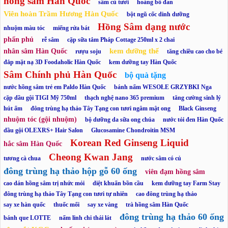
hồng sâm Hàn Quốc
sâm củ tươi
hoàng bổ đan
Viên hoàn Trầm Hương Hàn Quốc
bột ngũ cốc dinh dưỡng
Hồng Sâm dạng nước
nhuộm màu tóc
miếng rửa bát
phấn phủ
rễ sâm
cặp sữa tắm Pháp Cottage 250ml x 2 chai
kem dưỡng thể
nhân sâm Hàn Quốc
rượu soju
tăng chiều cao cho bé
đắp mặt nạ 3D Foodaholic Hàn Quốc
kem dưỡng tay Hàn Quốc
Sâm Chính phủ Hàn Quốc
bộ quà tặng
nước hồng sâm trẻ em Paldo Hàn Quốc
bánh nấm WESOŁE GRZYBKI Nga
cặp dầu gội TIGI Mỹ 750ml
thạch nghệ nano 365 premium
tăng cường sinh lý
hút ẩm
đông trùng hạ thảo Tây Tạng con tươi ngâm mật ong
Black Ginseng
nhuộm tóc (gội nhuộm)
bộ dưỡng da sữa ong chúa
nước tỏi đen Hàn Quốc
dầu gội OLEXRS+ Hair Salon
Glucosamine Chondroitin MSM
Korean Red Ginseng Liquid
hắc sâm Hàn Quốc
Cheong Kwan Jang
tương cà chua
nước sâm có củ
đông trùng hạ thảo hộp gỗ 60 ống
viên đạm hồng sâm
cao dán hồng sâm trị nhức mỏi
diệt khuẩn bồn cầu
kem dưỡng tay Farm Stay
đông trùng hạ thảo Tây Tạng con tươi tự nhiên
cao đông trùng hạ thảo
say xe hàn quốc
thuốc mối
say xe vàng
trà hồng sâm Hàn Quốc
đông trùng hạ thảo 60 ống
bánh que LOTTE
nấm linh chi thái lát