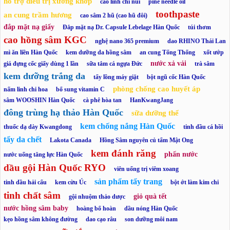
hỗ trợ điều trị xương khớp
cao linh chi núi
pine needle oil
toothpaste
an cung trầm hương
cao sâm 2 hũ (cao hũ đôi)
đắp mặt nạ giấy
Đắp mặt nạ Dr. Capsule Lebelage Hàn Quốc
túi thơm
cao hồng sâm KGC
nghệ nano 365 premium
dao RHINO Thái Lan
mì ăn liền Hàn Quốc
kem dưỡng da hồng sâm
an cung Tổng Thống
xốt ướp
nước xả vải
giá đựng cốc giấy dùng 1 lần
sữa tắm cá ngựa Đức
trà sâm
kem dưỡng trắng da
tẩy lồng máy giặt
bột ngũ cốc Hàn Quốc
phòng chống cao huyết áp
nấm linh chi hoa
bổ sung vitamin C
sâm WOOSHIN Hàn Quốc
cà phê hòa tan
HanKwangJang
đông trùng hạ thảo Hàn Quốc
sữa dưỡng thể
kem chống nắng Hàn Quốc
thuốc dạ dày Kwangdong
tinh dầu cá hồi
tẩy da chết
Lakota Canada
Hồng Sâm nguyên củ tẩm Mật Ong
kem đánh răng
phấn nước
nước uống tăng lực Hàn Quốc
dầu gội Hàn Quốc RYO
viên uống trị viêm xoang
sản phẩm tẩy trang
tinh dầu hải cẩu
kem cừu Úc
bột ớt làm kim chi
tinh chất sâm
giỏ quà tết
gội nhuộm thảo dược
nước hồng sâm baby
hoàng bổ hoàn
dầu nóng Hàn Quốc
kẹo hồng sâm không đường
dao cạo râu
son dưỡng môi nam