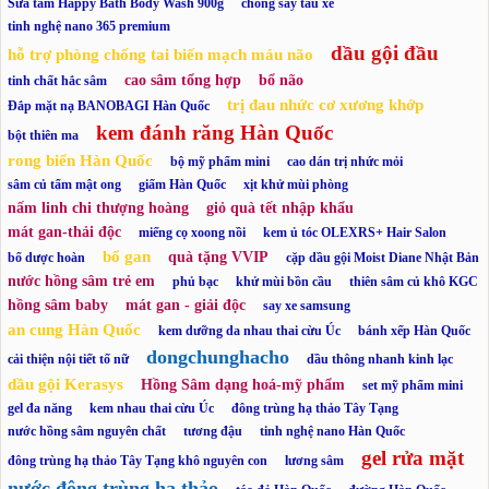
Sữa tắm Happy Bath Body Wash 900g
chống say tàu xe
tinh nghệ nano 365 premium
dầu gội đầu
hỗ trợ phòng chống tai biến mạch máu não
cao sâm tổng hợp
bổ não
tinh chất hắc sâm
trị đau nhức cơ xương khớp
Đắp mặt nạ BANOBAGI Hàn Quốc
kem đánh răng Hàn Quốc
bột thiên ma
rong biển Hàn Quốc
bộ mỹ phẩm mini
cao dán trị nhức mỏi
sâm củ tẩm mật ong
giấm Hàn Quốc
xịt khử mùi phòng
nấm linh chi thượng hoàng
giỏ quà tết nhập khẩu
mát gan-thải độc
miếng cọ xoong nồi
kem ủ tóc OLEXRS+ Hair Salon
bổ gan
quà tặng VVIP
bổ dược hoàn
cặp dầu gội Moist Diane Nhật Bản
nước hồng sâm trẻ em
phủ bạc
khử mùi bồn cầu
thiên sâm củ khô KGC
hồng sâm baby
mát gan - giải độc
say xe samsung
an cung Hàn Quốc
kem dưỡng da nhau thai cừu Úc
bánh xếp Hàn Quốc
dongchunghacho
cải thiện nội tiết tố nữ
dầu thông nhanh kinh lạc
dầu gội Kerasys
Hồng Sâm dạng hoá-mỹ phẩm
set mỹ phẩm mini
gel đa năng
kem nhau thai cừu Úc
đông trùng hạ thảo Tây Tạng
nước hồng sâm nguyên chất
tương đậu
tinh nghệ nano Hàn Quốc
gel rửa mặt
đông trùng hạ thảo Tây Tạng khô nguyên con
lương sâm
nước đông trùng hạ thảo