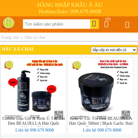
HÀNG NHẬP KHẨU Á ÂU
Hotline/Zalo: 098.679.8008
(0)
Trang chủ
»
Dầu xả chai
DẦU XẢ CHAI
Combo Dầu Gội & Kem Ủ Tóc Tỏi
Kem Ủ Tóc Tỏi Đen BEAUJELLA
Đen BEAUJELLA Hàn Quốc
Hàn Quốc 500ml | Black Garlic Hair
1000ml + 500ml
Treatment Cream
Liên hệ 098.679.8008
Liên hệ 098.679.8008