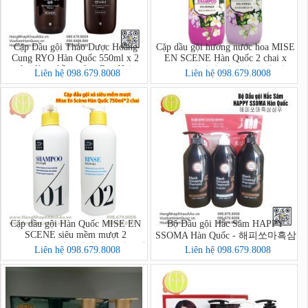
Cặp Dầu gội Thảo Dược Hoàng
Cặp dầu gội hương nước hoa MISE
Cung RYO Hàn Quốc 550ml x 2
EN SCENE Hàn Quốc 2 chai x
chai làm phồng tóc - Ryo Hair
1200ml (미쟝센 데일리 부케 샴푸)
Liên hệ 098.679.8008
Liên hệ 098.679.8008
Strengthener & Volume
Cặp dầu gội Hàn Quốc MISE EN
Bộ Dầu gội Hắc Sâm HAPPY
SCENE siêu mềm mượt 2
SSOMA Hàn Quốc - 해피쏘마흑삼
chai*750ml (헤어테라피 모이스쳐
샴푸
Liên hệ 098.679.8008
Liên hệ 098.679.8008
샴푸린스묶음)