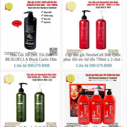
Dầu Gội Xả 2in1 Tỏi Đen
Cặp dầu gội NewbeCell Hàn Quốc
BEAUJELLA Black Garlic Hàn
phục hồi tóc hư tổn 750ml x 2 chai -
Quốc 1000ml
비셀 데미지 케어
Liên hệ 098.679.8008
Liên hệ 098.679.8008