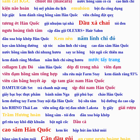
sâm cắt KGC
chuốt mi (mascara)
nước hồng sâm có củ
cao linh chi
emulsion
kiện não hoàn
bộ mỹ phẩm du lịch
bột đa công dụng
bột giặt
kem đánh răng hồng sâm Hàn Quốc
viên chống đột quỵ
Dầu xả chai
tương ớt Hàn Quốc
gội nhuộm tại nhà
tỏi đen
ngưu hoàng tĩnh tâm
cặp dầu gội OLEXRS+ Hair Salon
nấm linh chi đỏ
Kem nền
dầu xoa bóp khớp Hàn Quốc
kẹo sâm không đường
xịt tóc
nấm linh chi vàng
cao dán sâm Hàn Quốc
nước hồng sâm linh chi nhung hươu
say xe hồng
bột ngũ cốc thiên ma
nước tẩy trang
kem đánh răng Median
nấm linh chi sừng hươu
collagen Lựu Đỏ
dép đi trong nhà
viên đạm
sâm Hàn Quốc
viên đạm hồng sâm tổng hợp
sữa rửa mặt Farm Stay
kem đánh răng 93%
viên cân bằng huyết áp
sịp tam giác nam Hàn Quốc
sịp đùi nam Hàn Quốc
DAMTUH Gift Set
trà chanh mật ong
giấy bạc bọc thực phẩm
bánh nấm Nga
gội phủ bạc
chảo Hàn Quốc
kem dưỡng tay Farm Stay nội địa Hàn Quốc
bộ sữa tắm
bộ dưỡng da cao cấp
giải rượu
kéo RHINO Thái Lan
viên uống đặc trị đau nhức Lakota
ly giấy
Trầm Hương hoàn
hồng sâm - tỏi đen
dầu xoa bóp khớp
Dầu cá
gel rửa tay khô diệt khuẩn
bột ngũ cốc
cao sâm Hàn Quốc
kem lót
hộp hút ẩm khử mùi
Cặp dầu gội
an cung ngưu hoàng hoàn
hồng sâm 6 năm tuổi