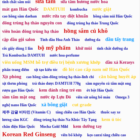
sữa tắm
sữa tắm hương nước hoa
tinh chất sâm núi
DAMTUH
nước giặt
mát gan Hàn Quốc
kombucha
nước rửa tay diệt khuẩn
cao hồng sâm daehan
hồng sâm núi Hàn Quốc
đông trùng hạ thảo nguyên con
đông trùng hạ thảo Trung Quốc
hồng sâm củ khô
viên hoàn đông trùng hạ thảo
dầu tẩy trang
cặp dầu gội salon
Tinh dầu Hoa Anh Thảo
dưỡng da
bộ mỹ phẩm
khử mùi
cốc giấy dùng 1 lần
tinh chất dưỡng da
Trà Kombucha DAMTUH
nước hoa-perfume
viên uống MSM hỗ trợ điều trị bệnh xương khớp
dầu xả Kerasys
đồ lót cao cấp nam nữ Hàn Quốc
phấn trang điểm
xịt tạo kiểu tóc
cân bằng huyết áp
Xịt phòng
cao hồng sâm-đông trùng hạ thảo-linh chi
xịt thơm phòng
trà thảo dược DAMTUH 770g
sâm nguyên củ tẩm mật ong
kem đánh răng trẻ em
rượu gạo Hàn Quốc
ớt bột Hàn Quốc
sâm tẩm mật ong
nước ép Lựu Đỏ
viên sắt uống bổ máu
Omega 3
xà bông giặt
cut grade
nghệ nano Hàn Quốc
제주 감귤 비타민 (Vitamin C)
tăng chiều cao Hàn Quốc
thuốc say xe
kem ủ tóc
lương sâm KGC
đông trùng hạ thảo Na Khúc Tây Tạng
kem dưỡng tay
chăn điện Hàn Quốc
Mocha Gold Mild
Korean Red Ginseng
viên bổ khớp
kẹo canxi tăng chiều cao