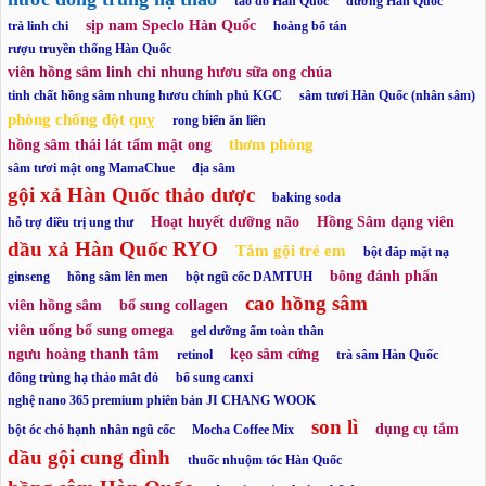
táo đỏ Hàn Quốc
đường Hàn Quốc
sịp nam Speclo Hàn Quốc
trà linh chi
hoàng bổ tán
rượu truyền thống Hàn Quốc
viên hồng sâm linh chi nhung hươu sữa ong chúa
tinh chất hồng sâm nhung hươu chính phủ KGC
sâm tươi Hàn Quốc (nhân sâm)
phòng chống đột quỵ
rong biển ăn liền
thơm phòng
hồng sâm thái lát tẩm mật ong
sâm tươi mật ong MamaChue
địa sâm
gội xả Hàn Quốc thảo dược
baking soda
Hoạt huyết dưỡng não
Hồng Sâm dạng viên
hỗ trợ điều trị ung thư
dầu xả Hàn Quốc RYO
Tắm gội trẻ em
bột đắp mặt nạ
bông đánh phấn
ginseng
hồng sâm lên men
bột ngũ cốc DAMTUH
cao hồng sâm
viên hồng sâm
bổ sung collagen
viên uống bổ sung omega
gel dưỡng ẩm toàn thân
ngưu hoàng thanh tâm
kẹo sâm cứng
retinol
trà sâm Hàn Quốc
đông trùng hạ thảo mắt đỏ
bổ sung canxi
nghệ nano 365 premium phiên bản JI CHANG WOOK
son lì
dụng cụ tắm
bột óc chó hạnh nhân ngũ cốc
Mocha Coffee Mix
dầu gội cung đình
thuốc nhuộm tóc Hàn Quốc