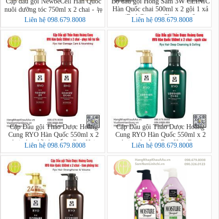
Cặp dầu gội NewbeCell Hàn Quốc
Bộ dầu gội Hồng Sâm 3W CLINIC
Hàn Quốc chai 500ml x 2 gội 1 xả
nuôi dưỡng tóc 750ml x 2 chai - 뉴
(Red Ginseng Shampoo &
비셀 데미지 케어 그린
Liên hệ 098.679.8008
Liên hệ 098.679.8008
Treatment)
Cặp Dầu gội Thảo Dược Hoàng
Cặp Dầu gội Thảo Dược Hoàng
Cung RYO Hàn Quốc 550ml x 2
Cung RYO Hàn Quốc 550ml x 2
chai phục hồi hư tổn - Ryo Hair
chai sạch sâu - Ryo Hair Deep
Liên hệ 098.679.8008
Liên hệ 098.679.8008
Damage Care & Nourishing
Cleansing & Colling