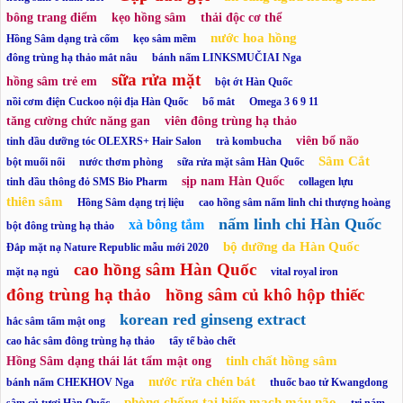
bông trang điểm
kẹo hồng sâm
thải độc cơ thể
nước hoa hồng
Hồng Sâm dạng trà cốm
kẹo sâm mềm
đông trùng hạ thảo mắt nâu
bánh nấm LINKSMUČIAI Nga
sữa rửa mặt
hồng sâm trẻ em
bột ớt Hàn Quốc
nồi cơm điện Cuckoo nội địa Hàn Quốc
bổ mắt
Omega 3 6 9 11
tăng cường chức năng gan
viên đông trùng hạ thảo
viên bổ não
tinh dầu dưỡng tóc OLEXRS+ Hair Salon
trà kombucha
Sâm Cắt
bột muối nổi
nước thơm phòng
sữa rửa mặt sâm Hàn Quốc
sịp nam Hàn Quốc
tinh dầu thông đỏ SMS Bio Pharm
collagen lựu
thiên sâm
Hồng Sâm dạng trị liệu
cao hồng sâm nấm linh chi thượng hoàng
nấm linh chi Hàn Quốc
xà bông tắm
bột đông trùng hạ thảo
bộ dưỡng da Hàn Quốc
Đắp mặt nạ Nature Republic mẫu mới 2020
cao hồng sâm Hàn Quốc
mặt nạ ngủ
vital royal iron
đông trùng hạ thảo
hồng sâm củ khô hộp thiếc
korean red ginseng extract
hắc sâm tẩm mật ong
cao hắc sâm đông trùng hạ thảo
tẩy tế bào chết
tinh chất hồng sâm
Hồng Sâm dạng thái lát tẩm mật ong
nước rửa chén bát
bánh nấm CHEKHOV Nga
thuốc bao tử Kwangdong
phòng chống tai biến mạch máu não