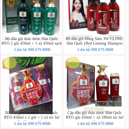
Bộ dầu gội thảo dược Hàn Quốc
Bộ dầu gội Hồng Sâm 3W CLINIC
RYO 2 gội 450ml + 1 xả 450ml sạch
Hàn Quốc (Red Ginseng Shampoo
sâu
& Treatment)
Liên hệ 098.679.8008
Liên hệ 098.679.8008
Bộ dầu gội thảo dược Hàn Quốc
Cặp dầu gội thảo dược Hàn Quốc
RYO 450ml x 2 gội + 1 xả tóc hư
RYO gội 450ml + xả 180ml tóc hư
tổn (Damage Care)
tổn
Liên hệ 098.679.8008
Liên hệ 098.679.8008