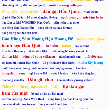
sâm củ tươi Hàn Quốc
trị nám
nước bổ sung collagen
viên uống hỗ trợ điều trị gút (gout)
dầu gội Hàn Quốc
Hồng Sâm dạng củ khô
rượu sochu
ngưu hoàng thanh tâm hoàn
cà phê Hàn Quốc
bổ dược tăng lực 60 ống
hắc sâm củ khô WOOSHIN Hàn Quốc
viên hoàn thảo dược
cao hồng sâm Hoàng Hậu
đông trùng hạ thảo Bhutan
đông trùng hạ thảo con tươi
Cao Hồng Sâm Hoàng Hậu Hoàng Đế
bổ gan Hàn Quốc
bánh kẹo Hàn Quốc
lotion
kẹo sâm
say xe xanh
Premium Daedong
thiên sâm KGC
viên uống bổ sung vitamin E
sâm củ khô
uống bổ sung collagen
thải độc gan
trà gừng mật ong
khăn tẩy trang
sịp nam Mr Junior Hàn Quốc
Cà phê Maxim Hàn Quốc
nước hồng sâm nhung hươu nấm linh chi thượng hoàng
Leeblese
bông đánh kem
nghệ nano 365
nước hắc sâm
viên hoàn tăng lực
Dầu gội chai
cao hồng sâm 365
korean black ginseng extract
Bộ dầu gội
Thiên Sâm (hồng sâm cao cấp nhất)
kem rửa mặt
bộ mỹ phẩm du lịch mini
Korean Ginseng Drink With Root
đông trùng hạ thảo khô nguyên con
bàn chải đánh răng trẻ em
băng vệ sinh Hàn Quốc