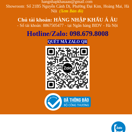
hangnhapkhauaau@gmail.com
Showroom: Số 21B5 Nguyễn Cảnh Dị, Phường Đại Kim, Hoàng Mai, Hà
Nội
(Xem Bản đồ)
Chủ tài khoản: HÀNG NHẬP KHẨU Á ÂU
- Số tài khoản: 8867505477 - tại Ngân hàng BIDV - Hà Nội
Hotline/Zalo:
098.679.8008
QUÉT MÃ ZALO QR