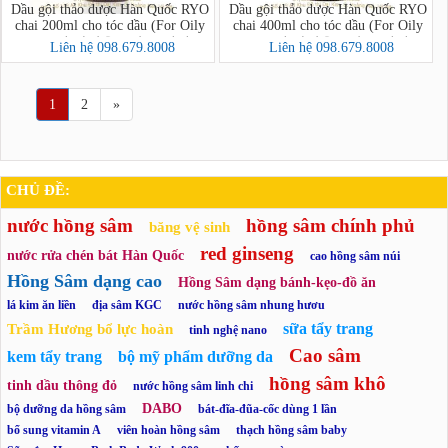
Dầu gội thảo dược Hàn Quốc RYO
Dầu gội thảo dược Hàn Quốc RYO
chai 200ml cho tóc dầu (For Oily
chai 400ml cho tóc dầu (For Oily
Sclap-려 자양윤모샴푸(지성))
Sclap-려 자양윤모샴푸(지성))
Liên hệ 098.679.8008
Liên hệ 098.679.8008
1
2
»
CHỦ ĐỀ:
nước hồng sâm
hồng sâm chính phủ
băng vệ sinh
red ginseng
nước rửa chén bát Hàn Quốc
cao hồng sâm núi
Hồng Sâm dạng cao
Hồng Sâm dạng bánh-kẹo-đồ ăn
lá kim ăn liền
địa sâm KGC
nước hồng sâm nhung hươu
sữa tẩy trang
Trầm Hương bổ lực hoàn
tinh nghệ nano
Cao sâm
kem tẩy trang
bộ mỹ phẩm dưỡng da
hồng sâm khô
tinh dầu thông đỏ
nước hồng sâm linh chi
DABO
bộ dưỡng da hồng sâm
bát-đĩa-đũa-cốc dùng 1 lần
bổ sung vitamin A
viên hoàn hồng sâm
thạch hồng sâm baby