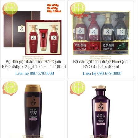
Bộ dầu gội thảo dược Hàn Quốc
Bộ dầu gội thảo dược Hàn Quốc
RYO 450g x 2 gội 1 xả + hấp 180ml
RYO 4 chai x 400ml
cho tóc hư tổn (Damage Care)
Liên hệ 098.679.8008
Liên hệ 098.679.8008