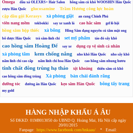
Omega
dầu xả OLEXRS+ Hair Salon
hồng sâm củ khô WOOSHIN Hàn Quốc
glucosamine
Trầm Hương công lực hoàn
rượu Hàn Quốc
xà phòng giặt
cặp dầu gội Kerasys
an cung Chính Phủ
viên nang mềm
cao hắc sâm
tokbokki
say xe xanh lá
gel lô hội
xà bông
hồng sâm hộp thiếc
Hồng Sâm dạng nguyên củ tẩm mật ong
set mỹ phẩm
bổ dược Hàn Quốc
trà sâm-linh chi
táo đỏ sấy khô
cao hồng sâm Hoàng Đế
dụng cụ vệ sinh cá nhân
say xe
kem chống nắng
xà phòng tắm
nho khô Hàn Quốc
nho sấy khô
nấm linh chi cao cấp
nấm linh chi hoa Hàn Quốc
cao hồng sâm nhung hươu
tinh chất đông trùng hạ thảo
xịt khoáng
thiên sâm củ khô
Xà phòng
bàn chải đánh răng
cao hồng sâm đông trùng
bông tẩy trang
dưỡng tóc
kẹo sâm Hàn Quốc
đường ăn Hàn Quốc
my gold
HÀNG NHẬP KHẨU Á ÂU
Số ĐKKD: 01M8013050 do UBND Q. Hoàng Mai, Hà Nội cấp ngày
20/01/2015
Fanpage:
https://www.facebook.com/hnkaau/
* Email: