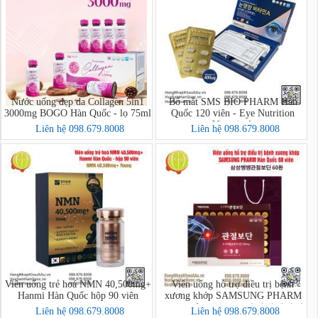
Nước uống đẹp da Collagen 5in1
Bổ mắt SMS BIO PHARM Hàn
3000mg BOGO Hàn Quốc - lọ 75ml
Quốc 120 viên - Eye Nutrition
Vitamin A
Liên hệ 098.679.8008
Liên hệ 098.679.8008
Viên uống trẻ hoá NMN 40,500mg+
Viên uống hỗ trợ điều trị bệnh
Hanmi Hàn Quốc hộp 90 viên
xương khớp SAMSUNG PHARM
Hàn Quốc 60 viên - 삼성쌩쌩관절
Liên hệ 098.679.8008
Liên hệ 098.679.8008