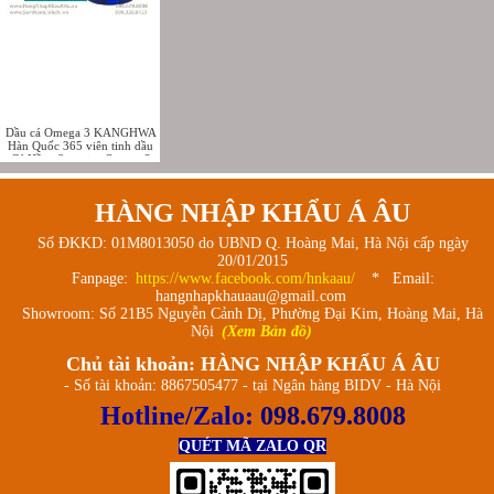
Dầu cá Omega 3 KANGHWA
Hàn Quốc 365 viên tinh dầu
Cá Hồi - Superior Omega 3
& Vitamin E
HÀNG NHẬP KHẨU Á ÂU
Số ĐKKD: 01M8013050 do UBND Q. Hoàng Mai, Hà Nội cấp ngày
20/01/2015
Fanpage:
https://www.facebook.com/hnkaau/
* Email:
hangnhapkhauaau@gmail.com
Showroom: Số 21B5 Nguyễn Cảnh Dị, Phường Đại Kim, Hoàng Mai, Hà
Nội
(Xem Bản đồ)
Chủ tài khoản: HÀNG NHẬP KHẨU Á ÂU
- Số tài khoản: 8867505477 - tại Ngân hàng BIDV - Hà Nội
Hotline/Zalo:
098.679.8008
QUÉT MÃ ZALO QR