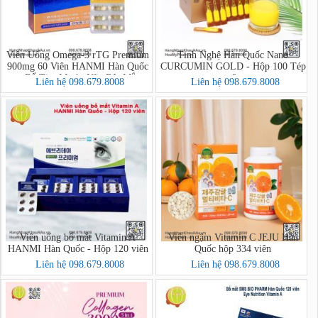
Viên Uống Omega-3 rTG Premium
Tinh Nghệ Hàn Quốc Nano
900mg 60 Viên HANMI Hàn Quốc
CURCUMIN GOLD - Hộp 100 Tép
– Bổ Tim Mạch, Não Bộ, Mắt
x 2g
Liên hệ 098.679.8008
Liên hệ 098.679.8008
Viên uống bổ mắt Vitamin A
Viên ngậm Vitamin C JEJU Hàn
HANMI Hàn Quốc - Hộp 120 viên
Quốc hộp 334 viên
Liên hệ 098.679.8008
Liên hệ 098.679.8008