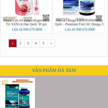
Thạch Lựu bổ sung collagen Miss
Dầu cá Omega 3 KANGHWA Hàn
Fit SANGA Hàn Quốc 30 gói
Quốc - Premium Fish Oil Omega 3
Liên hệ 098.679.8008
Liên hệ 098.679.8008
1
2
3
4
5
»
SẢN PHẨM ĐÃ XEM