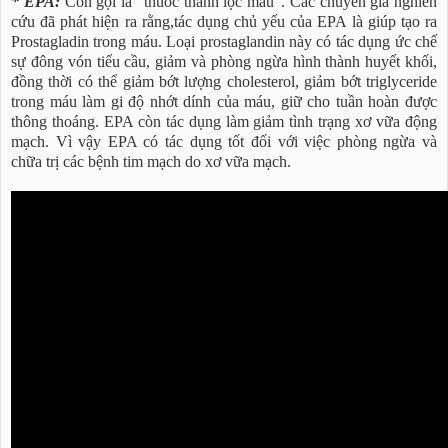
* EPA:
Còn gọi là "thuốc thanh lọc máu”. Các chuyên gia nghiên
cứu đã phát hiện ra rằng,tác dụng chủ yếu của EPA là giúp tạo ra
Prostagladin trong máu. Loại prostaglandin này có tác dụng ức chế
sự đông vón tiểu cầu, giảm và phòng ngừa hình thành huyết khối,
đồng thời có thể giảm bớt lượng cholesterol, giảm bớt triglyceride
trong máu làm gi độ nhớt dính của máu, giữ cho tuần hoàn được
thông thoáng. EPA còn tác dụng làm giảm tình trạng xơ vữa động
mạch. Vì vậy EPA có tác dụng tốt đối với việc phòng ngừa và
chữa trị các bệnh tim mạch do xơ vữa mạch.