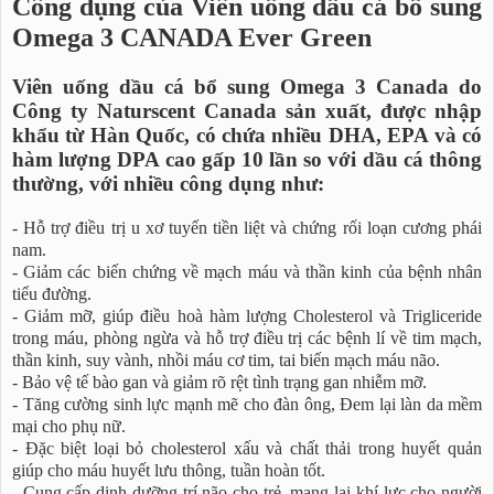
Công dụng của Viên uống dầu cá bổ sung
Omega 3 CANADA Ever Green
Viên uống dầu cá bổ sung Omega 3 Canada do
Công ty Naturscent Canada sản xuất, được nhập
khẩu từ Hàn Quốc, có chứa nhiều DHA, EPA và có
hàm lượng DPA cao gấp 10 lần so với dầu cá thông
thường, với nhiều công dụng như:
- Hỗ trợ điều trị u xơ tuyến tiền liệt và chứng rối loạn cương phái
nam.
- Giảm các biến chứng về mạch máu và thần kinh của bệnh nhân
tiểu đường.
- Giảm mỡ, giúp điều hoà hàm lượng Cholesterol và Trigliceride
trong máu, phòng ngừa và hỗ trợ điều trị các bệnh lí về tim mạch,
thần kinh, suy vành, nhồi máu cơ tim, tai biến mạch máu não.
- Bảo vệ tế bào gan và giảm rõ rệt tình trạng gan nhiễm mỡ.
- Tăng cường sinh lực mạnh mẽ cho đàn ông, Đem lại làn da mềm
mại cho phụ nữ.
- Đặc biệt loại bỏ cholesterol xấu và chất thải trong huyết quản
giúp cho máu huyết lưu thông, tuần hoàn tốt.
- Cung cấp dinh dưỡng trí não cho trẻ, mang lại khí lực cho người