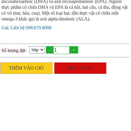
docosahexaenoic (DHA) và axit eicosapentaenoic (EPA). Nguồn
thực phẩm có chứa DHA và EPA là cá hồi, hải cẩu, cá thu, động vật
có vỏ (trai, hàu, cua). Một số loại hạt, dầu thực vật có chứa một
omega-3 khác gọi là axit alpha-linolenic (ALA).
Giá: Liên hệ 098.679.8008
-
+
Số lượng đặt:
THÊM VÀO GIỎ
MUA NGAY