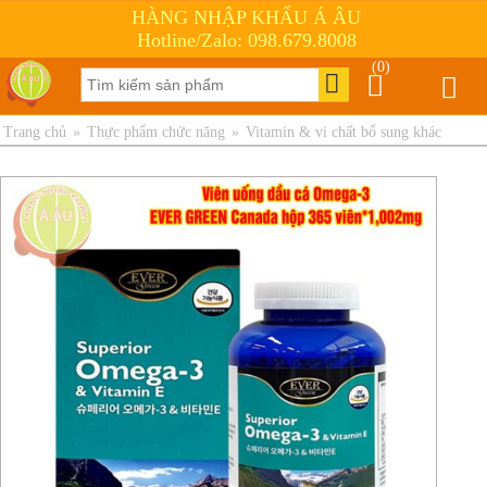
HÀNG NHẬP KHẨU Á ÂU
Hotline/Zalo: 098.679.8008
(0)
Trang chủ
»
Thực phẩm chức năng
»
Vitamin & vi chất bổ sung khác