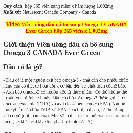
Quy cách:
hộp 365 viên nang mềm x hàm lượng 1,002mg
Xuất xứ:
Naturscent Canada Company - Canada
Video
Viên uống dầu cá bổ sung Omega 3 CANADA
Ever Green hộp 365 viên x 1,002mg
Giới thiệu Viên uống dầu cá bổ sung
Omega 3 CANADA Ever Green
Dầu cá là gì?
- Dầu cá là một nguồn axit béo omega-3 - chất cần cho nhiều chức
năng của cơ thể, từ hoạt động cơ bắp đến sự phát triển của tế bào.
- Axit béo omega-3 có nguồn gốc từ thực phẩm. Cơ thể không thể
tự sản xuất được axit này. Dầu cá chứa 2 omega-3 được gọi là axit
docosahexaenoic (DHA) và axit eicosapentaenoic (EPA). Nguồn
thực phẩm có chứa DHA và EPA là cá hồi, hải cẩu, cá thu, động
vật có vỏ (trai, hàu, cua). Một số loại hạt, dầu thực vật có chứa một
omega-3 khác gọi là axit alpha-linolenic (ALA).