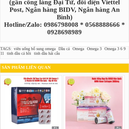
(gần cổng làng Đại Từ, đối diện Viettel
Post, Ngân hàng BIDV, Ngân hàng An
Bình)
Hotline/Zalo: 0986798008 * 0568888666 *
0928698989
TAGS:
viên uống bổ sung omega
Dầu cá
Omega
Omega 3
Omega 3 6 9
11
tinh dầu cá hồi
tinh dầu hải cẩu
SẢN PHẨM LIÊN QUAN