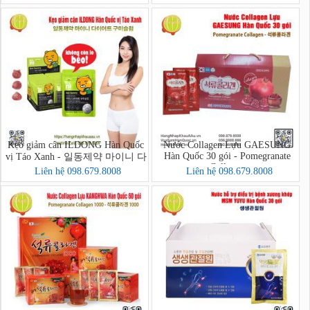
보단 60환
Kẹo giảm cân ILDONG Hàn Quốc
Nước Collagen Lựu GAESUNG
Hàn Quốc 30 gói - Pomegranate
vị Táo Xanh - 일동제약 마이니 다
Collagen
이어트 구미슬림
Liên hệ 098.679.8008
Liên hệ 098.679.8008