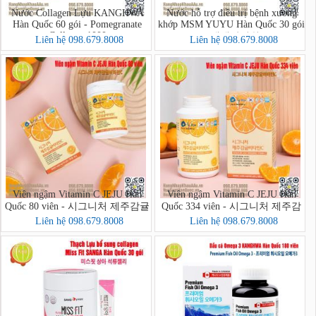
Nước Collagen Lựu KANGHWA
Nước hỗ trợ điều trị bệnh xương
Hàn Quốc 60 gói - Pomegranate
khớp MSM YUYU Hàn Quốc 30 gói
Collagen 1000
- 생생관절원
Liên hệ 098.679.8008
Liên hệ 098.679.8008
Viên ngậm Vitamin C JEJU Hàn
Viên ngậm Vitamin C JEJU Hàn
Quốc 80 viên - 시그니처 제주감귤
Quốc 334 viên - 시그니처 제주감
비타민C
귤비타민C
Liên hệ 098.679.8008
Liên hệ 098.679.8008