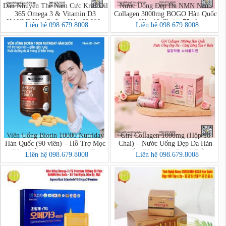
Dầu Nhuyễn Thể Nam Cực Krill Oil
Nước Uống Đẹp Da NMN Nano
365 Omega 3 & Vitamin D3
Collagen 3000mg BOGO Hàn Quốc
HANMI Hàn Quốc - Hộp 60 Viên
- Hộp 10 Chai x 75ml
Liên hệ 098.679.8008
Liên hệ 098.679.8008
Viên Uống Biotin 10000 Nutriday
Girl Collagen 1000mg (Hộp 10
Hàn Quốc (90 viên) – Hỗ Trợ Mọc
Chai) – Nước Uống Đẹp Da Hàn
Tóc, Giảm Gãy Rụng, Đẹp Da
Quốc, Căng Bóng Sau 4 Tuần
Liên hệ 098.679.8008
Liên hệ 098.679.8008