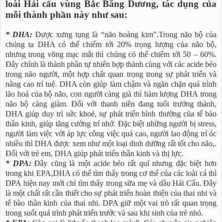
loài Hải cẩu vùng Bắc Băng Dương, tác dụng của
mỗi thành phần này như sau:
* DHA:
Được xưng tụng là “não hoàng kim”.Trong não bộ của
chúng ta DHA có thể chiếm tới 20% trọng lượng của não bộ,
nhưng trong võng mạc mắt thì chúng có thể chiếm tới 50 – 60%.
Đây chính là thành phần tự nhiên hợp thành cùng với các acide béo
trong não người, một hợp chất quan trọng trong sự phát triển và
nâng cao trí tuệ. DHA còn giúp làm chậm và ngăn chặn quá trình
lão hoá của bộ não, con người càng già thì hàm lượng DHA trong
não bộ càng giảm. Đối với thanh niên đang tuổi trưởng thành,
DHA giúp duy trì sức khoẻ, sự phát triển bình thường của tế bào
thần kinh, giúp tăng cường trí nhớ. Đặc biệt những người bị stress,
người làm việc với áp lực công việc quá cao, người lao động trí óc
nhiều thì DHA được xem như một loại dinh dưỡng rất tốt cho não,.
Đối với trẻ em, DHA giúp phát triển thần kinh và thị lực.
* DPA:
Đây cũng là một acide béo rất quí nhưng đặc biệt hơn
trong khi EPA,DHA có thể tìm thấy trong cơ thể của các loài cá thì
DPA hiện nay mới chỉ tìm thấy trong sữa mẹ và dầu Hải Cẩu. Đây
là một chất rất cần thiết cho sự phát triển hoàn thiện của thai nhi và
tế bào thần kinh của thai nhi. DPA giữ một vai trò rất quan trọng
trong suốt quá trình phát triển trước và sau khi sinh của trẻ nhỏ.