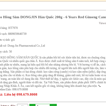
o Hồng Sâm DONGJIN Hàn Quốc 200g - 6 Years Red Ginseng Can
Viewe
 hàng: HT7970
 vạch: 8809059640739
n vị tính: gói
ất xứ: Dong-Jin Pharmaceutical Co.,Ltd
y cách: 50
 KẸO HỒNG SÂM HÀN QUỐC là sản phẩm bồi bổ sức khỏe tiện lợi, được ưa chuộng rộng rã
n Quốc và nhiều quốc gia châu Á. Kẹo được chiết xuất từ hồng sâm 6 năm tuổi, kết hợp cùng 
ành phần tự nhiên, mang lại hiệu quả bồi bổ nhẹ nhàng nhưng bền bỉ. Với hương vị dễ ăn, các
n giản, kẹo hồng sâm phù hợp cho nhiều đối tượng, từ người lớn tuổi đến người bận rộn, làm v
ng thẳng. Sản phẩm có hai dòng chính: kẹo sâm cứng (candy) và kẹo sâm mềm (jelly), đáp ứng
ng nhu cầu và khẩu vị. Kẹo hồng sâm giúp tăng đề kháng, giảm mệt mỏi, hỗ trợ tuần hoàn và n
ể trạng, an toàn khi sử dụng lâu dài. Nhờ thiết kế đẹp, ý nghĩa sức khỏe cao, đây còn là món quà
nh tặng gia đình, người thân và đối tác. Tại Việt Nam, sản phẩm được phân phối 100% chính h
ng Nhập Khẩu Á Âu, cam kết nguồn gốc rõ ràng, không hàng liên doanh hay pha trộn. 📞
tline/Zalo: 098.679.8008
á: Liên hệ 098.679.8008