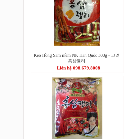
Kẹo Hồng Sâm mềm NK Hàn Quốc 300g - 고려
홍삼젤리
Liên hệ 098.679.8008