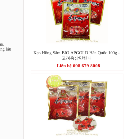
ha,
ụng lâu
Kẹo Hồng Sâm BIO APGOLD Hàn Quốc 100g -
고려홍삼민캔디
Liên hệ 098.679.8008