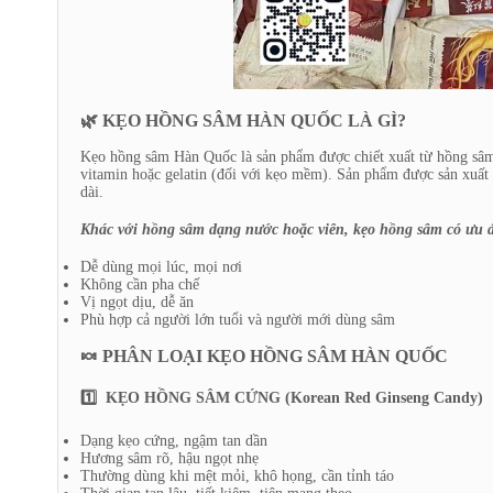
🌿 KẸO HỒNG SÂM HÀN QUỐC LÀ GÌ?
Kẹo hồng sâm Hàn Quốc là sản phẩm được chiết xuất từ hồng sâm
vitamin hoặc gelatin (đối với kẹo mềm). Sản phẩm được sản xuất
dài.
Khác với hồng sâm dạng nước hoặc viên, kẹo hồng sâm có ưu 
Dễ dùng mọi lúc, mọi nơi
Không cần pha chế
Vị ngọt dịu, dễ ăn
Phù hợp cả người lớn tuổi và người mới dùng sâm
🍬 PHÂN LOẠI KẸO HỒNG SÂM HÀN QUỐC
1️⃣ KẸO HỒNG SÂM CỨNG (Korean Red Ginseng Candy)
Dạng kẹo cứng, ngậm tan dần
Hương sâm rõ, hậu ngọt nhẹ
Thường dùng khi mệt mỏi, khô họng, cần tỉnh táo