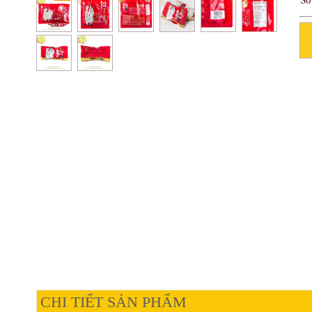
Số
CHI TIẾT SẢN PHẨM