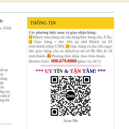
dy
THÔNG TIN
r: 31042
Các phương thức mua và giao nhận hàng:
1)
Khách mua hàng tại cửa hàng/kho hàng của Á Âu;
2)
Giao hàng + thu tiền tại nhà Khách tại 63
tỉnh/thành (ship COD);
3)
Giao hàng và thu tiền ngay
khi giao hàng của xe khách/xe tải từ Hà Nội đi 34
4)
tỉnh/thành.
Phương thức khác theo thỏa thuận
098.679.8008
Hotline/Zalo:
(phục vụ 24/7)
==============================
i tại
*** UY
TÍN
&
TẬN
TÂM
! ***
các
h dùng
iệc
 đa
âng cao
 tinh tế
ãng bởi
Scan Me