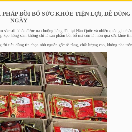
 PHÁP BỒI BỔ SỨC KHỎE TIỆN LỢI, DỄ DÙNG
NGÀY
sóc sức khỏe được ưa chuộng hàng đầu tại Hàn Quốc và nhiều quốc gia châ
g, kẹo hồng sâm không chỉ là sản phẩm bồi bổ mà còn là món quà sức khỏe tin
i tiêu dùng tin chọn nhờ nguồn gốc rõ ràng, chất lượng cao, không pha trộn