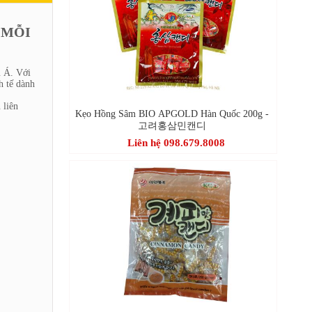
 MỖI
u Á. Với
h tế dành
 liên
Kẹo Hồng Sâm BIO APGOLD Hàn Quốc 200g -
고려홍삼민캔디
Liên hệ 098.679.8008