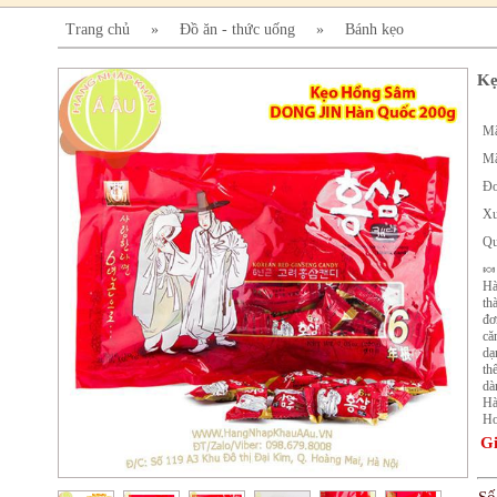
Trang chủ
»
Đồ ăn - thức uống
»
Bánh kẹo
Kẹ
Mã
Mã
Đơ
Xu
Qu
🍬
Hà
th
đơ
că
dạ
th
dà
Hà
Ho
Gi