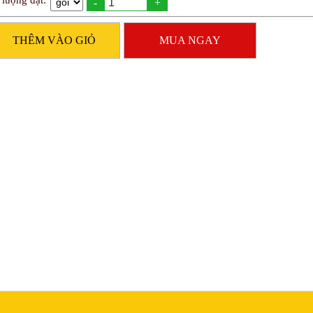
 lượng đặt:
-
+
THÊM VÀO GIỎ
MUA NGAY