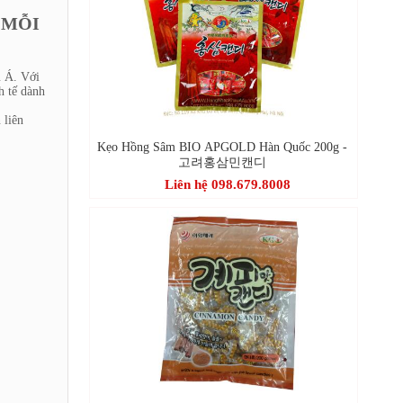
 MỖI
u Á. Với
h tế dành
 liên
Kẹo Hồng Sâm BIO APGOLD Hàn Quốc 200g -
고려홍삼민캔디
Liên hệ 098.679.8008