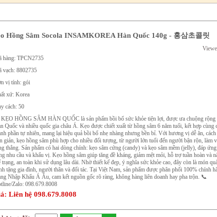
o Hồng Sâm Socola INSAMKOREA Hàn Quốc 140g - 홍삼초콜릿
Viewe
 hàng: TPCN2735
 vạch: 8802735
n vị tính: gói
ất xứ: Korea
y cách: 50
 KẸO HỒNG SÂM HÀN QUỐC là sản phẩm bồi bổ sức khỏe tiện lợi, được ưa chuộng rộng rã
n Quốc và nhiều quốc gia châu Á. Kẹo được chiết xuất từ hồng sâm 6 năm tuổi, kết hợp cùng 
ành phần tự nhiên, mang lại hiệu quả bồi bổ nhẹ nhàng nhưng bền bỉ. Với hương vị dễ ăn, các
n giản, kẹo hồng sâm phù hợp cho nhiều đối tượng, từ người lớn tuổi đến người bận rộn, làm v
ng thẳng. Sản phẩm có hai dòng chính: kẹo sâm cứng (candy) và kẹo sâm mềm (jelly), đáp ứng
ng nhu cầu và khẩu vị. Kẹo hồng sâm giúp tăng đề kháng, giảm mệt mỏi, hỗ trợ tuần hoàn và n
ể trạng, an toàn khi sử dụng lâu dài. Nhờ thiết kế đẹp, ý nghĩa sức khỏe cao, đây còn là món quà
nh tặng gia đình, người thân và đối tác. Tại Việt Nam, sản phẩm được phân phối 100% chính h
ng Nhập Khẩu Á Âu, cam kết nguồn gốc rõ ràng, không hàng liên doanh hay pha trộn. 📞
tline/Zalo: 098.679.8008
á: Liên hệ 098.679.8008