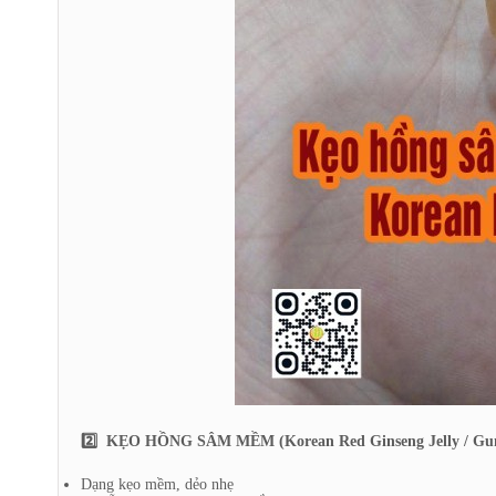
2️⃣ KẸO HỒNG SÂM MỀM (Korean Red Ginseng Jelly / G
Dạng kẹo mềm, dẻo nhẹ