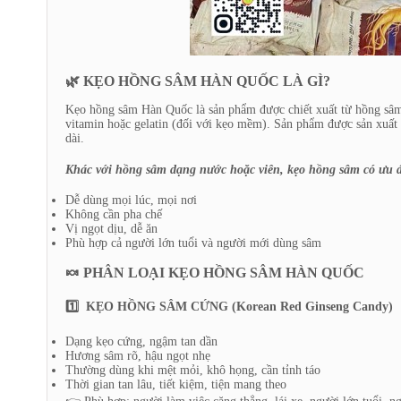
🌿 KẸO HỒNG SÂM HÀN QUỐC LÀ GÌ?
Kẹo hồng sâm Hàn Quốc là sản phẩm được chiết xuất từ hồng sâm
vitamin hoặc gelatin (đối với kẹo mềm). Sản phẩm được sản xuất
dài.
Khác với hồng sâm dạng nước hoặc viên, kẹo hồng sâm có ưu 
Dễ dùng mọi lúc, mọi nơi
Không cần pha chế
Vị ngọt dịu, dễ ăn
Phù hợp cả người lớn tuổi và người mới dùng sâm
🍬 PHÂN LOẠI KẸO HỒNG SÂM HÀN QUỐC
1️⃣ KẸO HỒNG SÂM CỨNG (Korean Red Ginseng Candy)
Dạng kẹo cứng, ngậm tan dần
Hương sâm rõ, hậu ngọt nhẹ
Thường dùng khi mệt mỏi, khô họng, cần tỉnh táo
Thời gian tan lâu, tiết kiệm, tiện mang theo