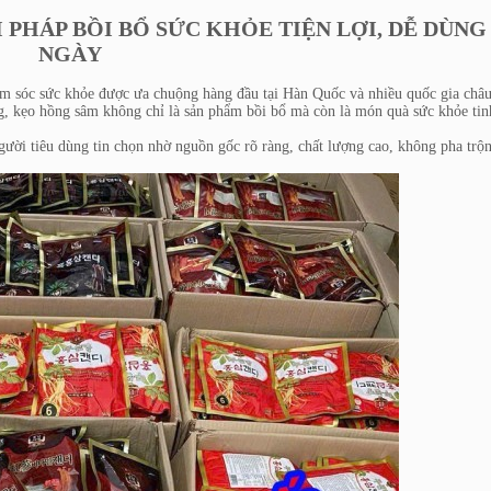
 PHÁP BỒI BỔ SỨC KHỎE TIỆN LỢI, DỄ DÙNG
NGÀY
sóc sức khỏe được ưa chuộng hàng đầu tại Hàn Quốc và nhiều quốc gia châ
g, kẹo hồng sâm không chỉ là sản phẩm bồi bổ mà còn là món quà sức khỏe tin
i tiêu dùng tin chọn nhờ nguồn gốc rõ ràng, chất lượng cao, không pha trộn