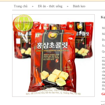
Trang chủ
»
Đồ ăn - thức uống
»
Bánh kẹo
Kẹ
Mã
Mã
Đơ
Xu
Qu
🍬
Hà
th
đơ
că
dạ
th
dà
Hà
Ho
Gi