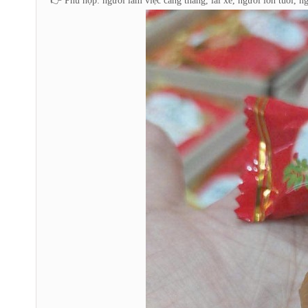
👉 Phù hợp: người làm việc căng thẳng, lái xe, người lớn tuổi, n