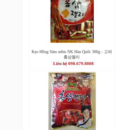
Kẹo Hồng Sâm mềm NK Hàn Quốc 300g - 고려
홍삼젤리
Liên hệ 098.679.8008