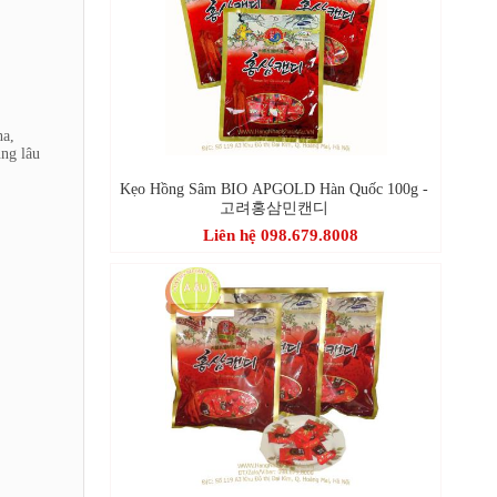
ha,
ụng lâu
Kẹo Hồng Sâm BIO APGOLD Hàn Quốc 100g -
고려홍삼민캔디
Liên hệ 098.679.8008