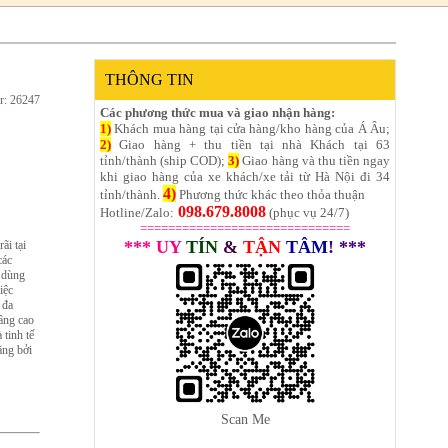
THÔNG TIN
r: 26247
Các phương thức mua và giao nhận hàng:
1)
Khách mua hàng tại cửa hàng/kho hàng của Á Âu;
2)
Giao hàng + thu tiền tại nhà Khách tại 63
tỉnh/thành (ship COD);
3)
Giao hàng và thu tiền ngay
khi giao hàng của xe khách/xe tải từ Hà Nội đi 34
4)
tỉnh/thành.
Phương thức khác theo thỏa thuận
098.679.8008
Hotline/Zalo:
(phục vụ 24/7)
==============================
*** UY
TÍN
&
TẬN
TÂM
! ***
i tại
các
h dùng
iệc
 đa
âng cao
 tinh tế
ãng bởi
Scan Me