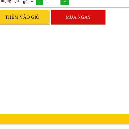
 lượng đặt:
-
+
THÊM VÀO GIỎ
MUA NGAY