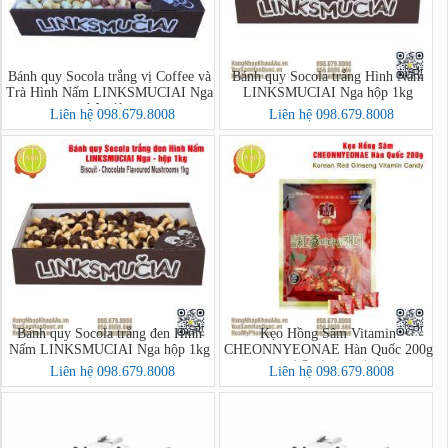
Bánh quy Socola trắng vị Coffee và
Bánh quy Socola trắng Hình Nấm
Trà Hình Nấm LINKSMUCIAI Nga
LINKSMUCIAI Nga hộp 1kg
hộp 1kg
Liên hệ 098.679.8008
Liên hệ 098.679.8008
Bánh quy Socola trắng đen Hình
Kẹo Hồng Sâm Vitamin
Nấm LINKSMUCIAI Nga hộp 1kg
CHEONNYEONAE Hàn Quốc 200g
- 고려홍삼비타민캔디
Liên hệ 098.679.8008
Liên hệ 098.679.8008