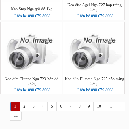
Kẹo dừa Agel Nga 727 hộp trắng
Kẹo Step Nga gói đỏ 1kg
250g
Liên hệ 098.679.8008
Liên hệ 098.679.8008
Kẹo dừa Elitana Nga 723 hộp đỏ
Kẹo dừa Elitama Nga 725 hộp trắng
250g
250g
Liên hệ 098.679.8008
Liên hệ 098.679.8008
1
2
3
4
5
6
7
8
9
10
…
»
»»