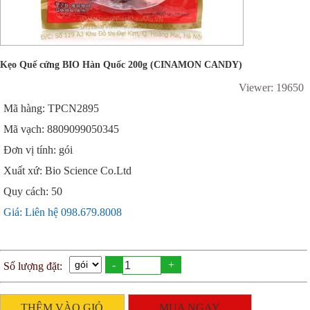
Kẹo Quế cứng BIO Hàn Quốc 200g (CINAMON CANDY)
Viewer: 19650
Mã hàng: TPCN2895
Mã vạch: 8809099050345
Đơn vị tính: gói
Xuất xứ: Bio Science Co.Ltd
Quy cách: 50
Giá: Liên hệ 098.679.8008
-
+
Số lượng đặt:
THÊM VÀO GIỎ
MUA NGAY