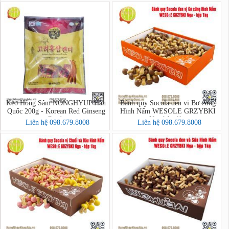
Kẹo Hồng Sâm NONGHYUP Hàn
Bánh quy Socola đen vị Bơ cứng
Quốc 200g - Korean Red Ginseng
Hình Nấm WESOLE GRZYBKI
Candy
Nga hộp 1kg
Liên hệ 098.679.8008
Liên hệ 098.679.8008