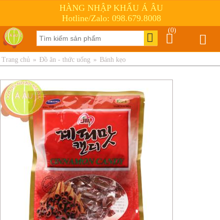
HÀNG NHẬP KHẨU Á ÂU
Hotline/Zalo: 098.679.8008
(0)
Trang chủ
»
Đồ ăn - thức uống
»
Bánh kẹo