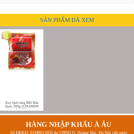
SẢN PHẨM ĐÃ XEM
Kẹo Quế cứng BIO Hàn
Quốc 200g (CINAMON
CANDY)
HÀNG NHẬP KHẨU Á ÂU
Số ĐKKD: 01M8013050 do UBND Q. Hoàng Mai, Hà Nội cấp ngày