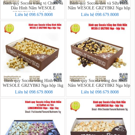
Bánh quy Socola trắng vị Chuối và
Bánh quy Socola đen và Sữa Hình
Dâu Hình Nấm WESOLE
Nấm WESOLE GRZYBKI Nga hộp
GRZYBKI Nga hộp 1kg
1kg
Liên hệ 098.679.8008
Liên hệ 098.679.8008
Bánh quy Socola trắng Hình Nấm
Bánh quy Socola trắng đen Hình
WESOLE GRZYBKI Nga hộp 1kg
Nấm WESOLE GRZYBKI Nga hộp
1kg
Liên hệ 098.679.8008
Liên hệ 098.679.8008