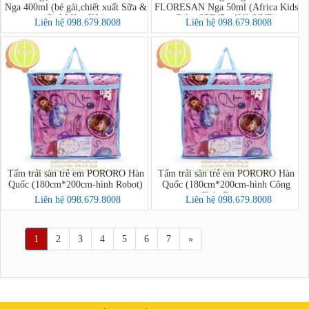
Nga 400ml (bé gái,chiết xuất Sữa &
FLORESAN Nga 50ml (Africa Kids
Quả Mâm Xôi)
Baby SPF45+ AVA/UVB)
Liên hệ 098.679.8008
Liên hệ 098.679.8008
Tấm trải sàn trẻ em PORORO Hàn
Tấm trải sàn trẻ em PORORO Hàn
Quốc (180cm*200cm-hình Robot)
Quốc (180cm*200cm-hình Công
Chúa Disney)
Liên hệ 098.679.8008
Liên hệ 098.679.8008
1
2
3
4
5
6
7
»