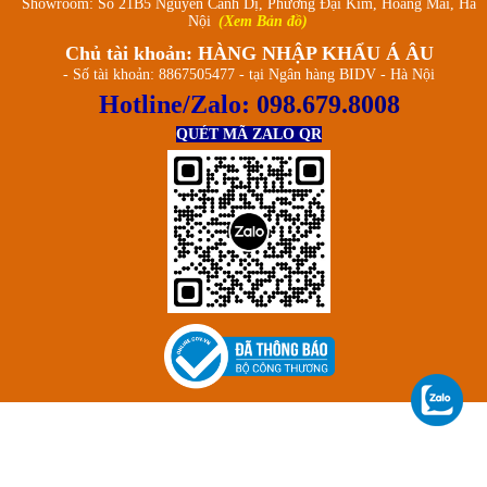
Showroom: Số 21B5 Nguyễn Cảnh Dị, Phường Đại Kim, Hoàng Mai, Hà
Nội
(Xem Bản đồ)
Chủ tài khoản: HÀNG NHẬP KHẨU Á ÂU
- Số tài khoản: 8867505477 - tại Ngân hàng BIDV - Hà Nội
Hotline/Zalo:
098.679.8008
QUÉT MÃ ZALO QR