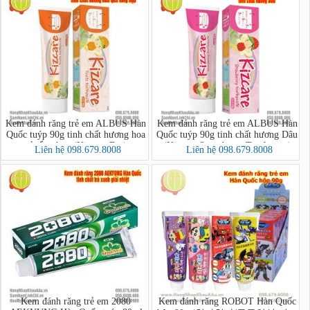
Kem đánh răng trẻ em ALBUS Hàn
Kem đánh răng trẻ em ALBUS Hàn
Quốc tuýp 90g tinh chất hương hoa
Quốc tuýp 90g tinh chất hương Dâu
quả tổng hợp (Kizcare Fruits
(Kizcare Strawberry Toothpaste)
Liên hệ 098.679.8008
Liên hệ 098.679.8008
Toothpaste)
Kem đánh răng trẻ em 2080
Kem đánh răng ROBOT Hàn Quốc