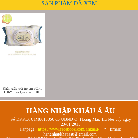
SẢN PHẨM ĐÃ XEM
Khăn giấy ướt trẻ em SOFT
STORY Hàn Quốc gói 100 tờ
HÀNG NHẬP KHẨU Á ÂU
Số ĐKKD: 01M8013050 do UBND Q. Hoàng Mai, Hà Nội cấp ngày
20/01/2015
Fanpage:
https://www.facebook.com/hnkaau/
* Email:
hangnhapkhauaau@gmail.com