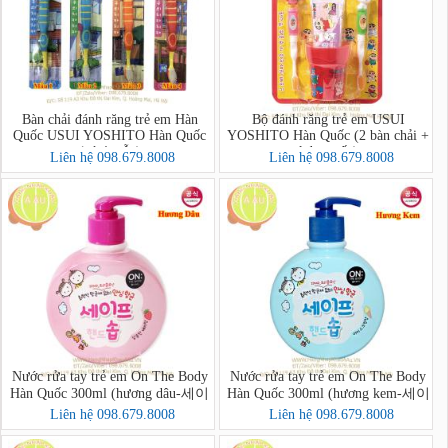
Bàn chải đánh răng trẻ em Hàn
Bộ đánh răng trẻ em USUI
Quốc USUI YOSHITO Hàn Quốc
YOSHITO Hàn Quốc (2 bàn chải +
(có 4 mẫu)
kdr + cốc)
Liên hệ 098.679.8008
Liên hệ 098.679.8008
Nước rửa tay trẻ em On The Body
Nước rửa tay trẻ em On The Body
Hàn Quốc 300ml (hương dâu-세이
Hàn Quốc 300ml (hương kem-세이
프핸드솝)
프핸드솝)
Liên hệ 098.679.8008
Liên hệ 098.679.8008