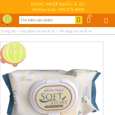
HÀNG NHẬP KHẨU Á ÂU
Hotline/Zalo: 098.679.8008
(0)
Trang chủ
»
Sản phẩm cho mẹ & bé
»
Đồ dùng cho mẹ & bé