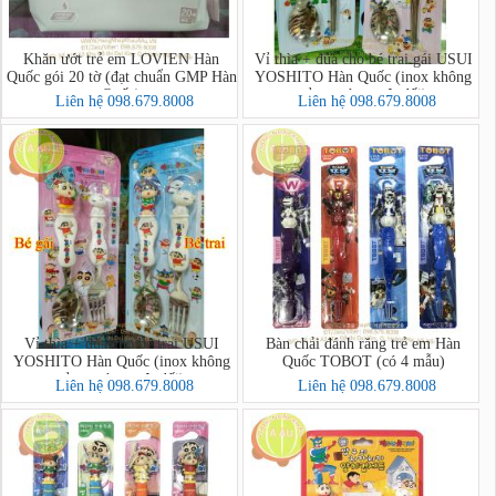
Khăn ướt trẻ em LOVIEN Hàn
Vỉ thìa + đũa cho bé trai gái USUI
Quốc gói 20 tờ (đạt chuẩn GMP Hàn
YOSHITO Hàn Quốc (inox không
Quốc)
gỉ,an toàn tuyệt đối)
Liên hệ 098.679.8008
Liên hệ 098.679.8008
Vỉ thìa + đũa cho bé trai USUI
Bàn chải đánh răng trẻ em Hàn
YOSHITO Hàn Quốc (inox không
Quốc TOBOT (có 4 mẫu)
gỉ,an toàn tuyệt đối)
Liên hệ 098.679.8008
Liên hệ 098.679.8008