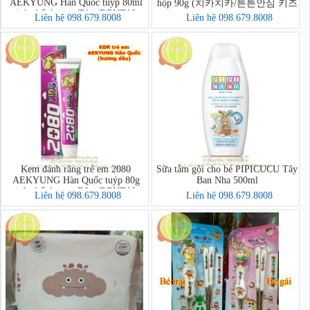
AEKYUNG Hàn Quốc tuýp 80ml
hộp 90g (치카치카/튼튼안심 키즈
tinh chất hương Táo (DENTAL
치약)
Liên hệ 098.679.8008
Liên hệ 098.679.8008
CLINIC 2080 Kids Toothpaste
(Apple))
Kem đánh răng trẻ em 2080
Sữa tắm gội cho bé PIPICUCU Tây
AEKYUNG Hàn Quốc tuýp 80g
Ban Nha 500ml
tinh chất hương Dâu (DENTAL
Liên hệ 098.679.8008
Liên hệ 098.679.8008
CLINIC 2080 Kids Toothpaste
(Strawberry))