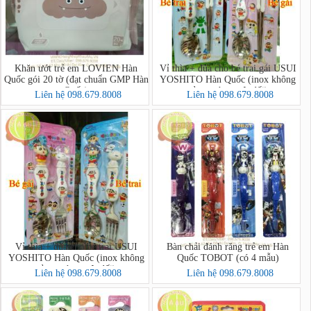
Khăn ướt trẻ em LOVIEN Hàn
Vỉ thìa + đũa cho bé trai gái USUI
Quốc gói 20 tờ (đạt chuẩn GMP Hàn
YOSHITO Hàn Quốc (inox không
Quốc)
gỉ,an toàn tuyệt đối)
Liên hệ 098.679.8008
Liên hệ 098.679.8008
Vỉ thìa + đũa cho bé trai USUI
Bàn chải đánh răng trẻ em Hàn
YOSHITO Hàn Quốc (inox không
Quốc TOBOT (có 4 mẫu)
gỉ,an toàn tuyệt đối)
Liên hệ 098.679.8008
Liên hệ 098.679.8008