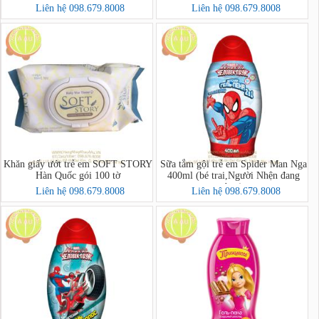
프핸드솝)
프핸드솝)
Liên hệ 098.679.8008
Liên hệ 098.679.8008
Khăn giấy ướt trẻ em SOFT STORY
Sữa tắm gội trẻ em Spider Man Nga
Hàn Quốc gói 100 tờ
400ml (bé trai,Người Nhện đang
bay)
Liên hệ 098.679.8008
Liên hệ 098.679.8008