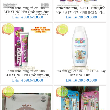
Kem đánh răng trẻ em 2080
Kem đánh răng ROBOT Hàn Quốc
AEKYUNG Hàn Quốc tuýp 80ml
hộp 90g (치카치카/튼튼안심 키즈
tinh chất hương Táo (DENTAL
치약)
Liên hệ 098.679.8008
Liên hệ 098.679.8008
CLINIC 2080 Kids Toothpaste
(Apple))
Kem đánh răng trẻ em 2080
Sữa tắm gội cho bé PIPICUCU Tây
AEKYUNG Hàn Quốc tuýp 80g
Ban Nha 500ml
tinh chất hương Dâu (DENTAL
Liên hệ 098.679.8008
Liên hệ 098.679.8008
CLINIC 2080 Kids Toothpaste
(Strawberry))