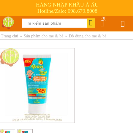
HÀNG NHẬP KHẨU Á ÂU
Hotline/Zalo: 098.679.8008
(0)
Trang chủ
»
Sản phẩm cho mẹ & bé
»
Đồ dùng cho mẹ & bé