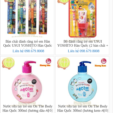
Bàn chải đánh răng trẻ em Hàn
Bộ đánh răng trẻ em USUI
Quốc USUI YOSHITO Hàn Quốc
YOSHITO Hàn Quốc (2 bàn chải +
(có 4 mẫu)
kdr + cốc)
Liên hệ 098.679.8008
Liên hệ 098.679.8008
Nước rửa tay trẻ em On The Body
Nước rửa tay trẻ em On The Body
Hàn Quốc 300ml (hương dâu-세이
Hàn Quốc 300ml (hương kem-세이