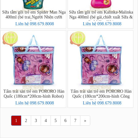
Sữa tắm gội trẻ em Spider Man Nga
Sữa tắm gội trẻ em Kalinka-Malinka
400ml (bé trai,Người Nhện cưỡi
Nga 400ml (bé gái,chiết xuất Sữa &
siêu xe)
Quả Mâm Xôi)
Liên hệ 098.679.8008
Liên hệ 098.679.8008
Tấm trải sàn trẻ em PORORO Hàn
Tấm trải sàn trẻ em PORORO Hàn
Quốc (180cm*200cm-hình Robot)
Quốc (180cm*200cm-hình Công
Chúa Disney)
Liên hệ 098.679.8008
Liên hệ 098.679.8008
1
2
3
4
5
6
7
»