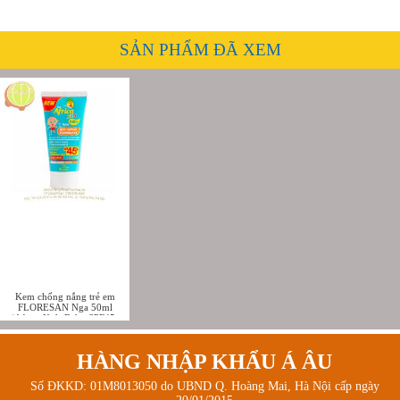
SẢN PHẨM ĐÃ XEM
Kem chống nắng trẻ em
FLORESAN Nga 50ml
(Africa Kids Baby SPF45+
AVA/UVB)
HÀNG NHẬP KHẨU Á ÂU
Số ĐKKD: 01M8013050 do UBND Q. Hoàng Mai, Hà Nội cấp ngày