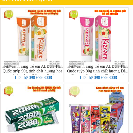
Kem đánh răng trẻ em ALBUS Hàn
Kem đánh răng trẻ em ALBUS Hàn
Quốc tuýp 90g tinh chất hương hoa
Quốc tuýp 90g tinh chất hương Dâu
quả tổng hợp (Kizcare Fruits
(Kizcare Strawberry Toothpaste)
Liên hệ 098.679.8008
Liên hệ 098.679.8008
Toothpaste)