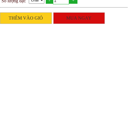
-
+
Số lượng đặt:
THÊM VÀO GIỎ
MUA NGAY