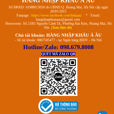
HÀNG NHẬP KHẨU Á ÂU
Số ĐKKD: 01M8013050 do UBND Q. Hoàng Mai, Hà Nội cấp ngày
20/01/2015
Fanpage:
https://www.facebook.com/hnkaau/
* Email:
hangnhapkhauaau@gmail.com
Showroom: Số 21B5 Nguyễn Cảnh Dị, Phường Đại Kim, Hoàng Mai, Hà
Nội
(Xem Bản đồ)
Chủ tài khoản: HÀNG NHẬP KHẨU Á ÂU
- Số tài khoản: 8867505477 - tại Ngân hàng BIDV - Hà Nội
Hotline/Zalo:
098.679.8008
QUÉT MÃ ZALO QR