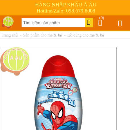
HÀNG NHẬP KHẨU Á ÂU
Hotline/Zalo: 098.679.8008
(0)
Trang chủ
»
Sản phẩm cho mẹ & bé
»
Đồ dùng cho mẹ & bé