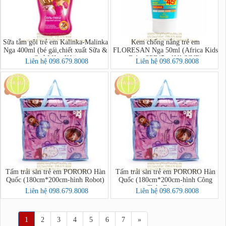
Sữa tắm gội trẻ em Kalinka-Malinka
Kem chống nắng trẻ em
Nga 400ml (bé gái,chiết xuất Sữa &
FLORESAN Nga 50ml (Africa Kids
Quả Mâm Xôi)
Baby SPF45+ AVA/UVB)
Liên hệ 098.679.8008
Liên hệ 098.679.8008
Tấm trải sàn trẻ em PORORO Hàn
Tấm trải sàn trẻ em PORORO Hàn
Quốc (180cm*200cm-hình Robot)
Quốc (180cm*200cm-hình Công
Chúa Disney)
Liên hệ 098.679.8008
Liên hệ 098.679.8008
1
2
3
4
5
6
7
»