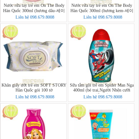
Nước rửa tay trẻ em On The Body
Nước rửa tay trẻ em On The Body
Hàn Quốc 300ml (hương dâu-세이
Hàn Quốc 300ml (hương kem-세이
프핸드솝)
프핸드솝)
Liên hệ 098.679.8008
Liên hệ 098.679.8008
Khăn giấy ướt trẻ em SOFT STORY
Sữa tắm gội trẻ em Spider Man Nga
Hàn Quốc gói 100 tờ
400ml (bé trai,Người Nhện cưỡi
siêu xe)
Liên hệ 098.679.8008
Liên hệ 098.679.8008