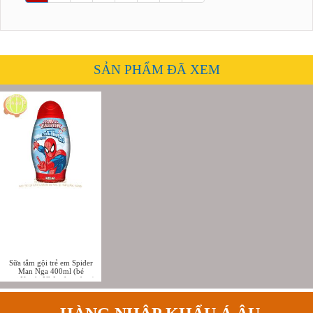
SẢN PHẨM ĐÃ XEM
Sữa tắm gội trẻ em Spider
Man Nga 400ml (bé
trai,Người Nhện đang bay)