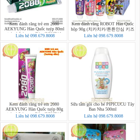
Kem đánh răng trẻ em 2080
Kem đánh răng ROBOT Hàn Quốc
AEKYUNG Hàn Quốc tuýp 80ml
hộp 90g (치카치카/튼튼안심 키즈
tinh chất hương Táo (DENTAL
치약)
Liên hệ 098.679.8008
Liên hệ 098.679.8008
CLINIC 2080 Kids Toothpaste
(Apple))
Kem đánh răng trẻ em 2080
Sữa tắm gội cho bé PIPICUCU Tây
AEKYUNG Hàn Quốc tuýp 80g
Ban Nha 500ml
tinh chất hương Dâu (DENTAL
Liên hệ 098.679.8008
Liên hệ 098.679.8008
CLINIC 2080 Kids Toothpaste
(Strawberry))