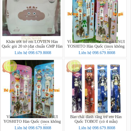
Khăn ướt trẻ em LOVIEN Hàn
Vỉ thìa + đũa cho bé trai gái USUI
Quốc gói 20 tờ (đạt chuẩn GMP Hàn
YOSHITO Hàn Quốc (inox không
Quốc)
gỉ,an toàn tuyệt đối)
Liên hệ 098.679.8008
Liên hệ 098.679.8008
Vỉ thìa + đũa cho bé trai USUI
Bàn chải đánh răng trẻ em Hàn
YOSHITO Hàn Quốc (inox không
Quốc TOBOT (có 4 mẫu)
gỉ,an toàn tuyệt đối)
Liên hệ 098.679.8008
Liên hệ 098.679.8008