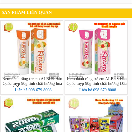
SẢN PHẨM LIÊN QUAN
Kem đánh răng trẻ em ALBUS Hàn
Kem đánh răng trẻ em ALBUS Hàn
Quốc tuýp 90g tinh chất hương hoa
Quốc tuýp 90g tinh chất hương Dâu
quả tổng hợp (Kizcare Fruits
(Kizcare Strawberry Toothpaste)
Liên hệ 098.679.8008
Liên hệ 098.679.8008
Toothpaste)