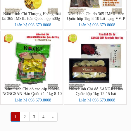
Nấm Linh Chi Thượng Hoàng thái
Nấm Linh Chi đỏ 365 IMSIL Hàn
lát 365 IMSIL Hàn Quốc hộp 500g -
Quốc hộp 1kg 8-10 bát hạng VVIP
내산365상황버섯
Liên hệ 098.679.8008
Liên hệ 098.679.8008
Nấm Linh Chi đỏ cao cấp KANA
Nấm Linh Chi đỏ SANGJU Hàn
NONGSAN Hàn Quốc túi 1kg 8-10
Quốc hộp 1kg 12-15 bát
bát chuẩn GAP
Liên hệ 098.679.8008
Liên hệ 098.679.8008
1
2
3
4
»