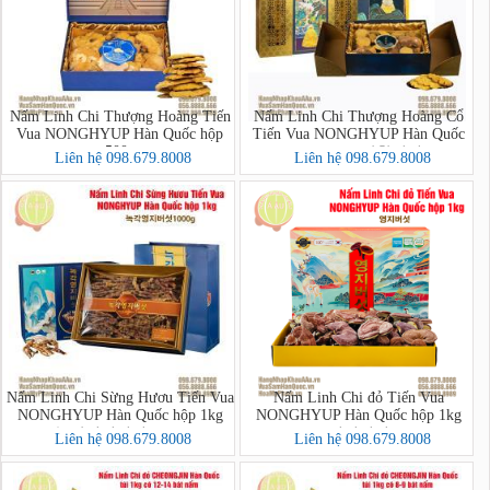
Nấm Linh Chi Thượng Hoàng Tiến
Nấm Linh Chi Thượng Hoàng Cổ
Vua NONGHYUP Hàn Quốc hộp
Tiến Vua NONGHYUP Hàn Quốc
500g
hộp 1kg - 상황버섯
Liên hệ 098.679.8008
Liên hệ 098.679.8008
Nấm Linh Chi Sừng Hươu Tiến Vua
Nấm Linh Chi đỏ Tiến Vua
NONGHYUP Hàn Quốc hộp 1kg
NONGHYUP Hàn Quốc hộp 1kg
(녹각영지버섯1000g)
(영지버섯)
Liên hệ 098.679.8008
Liên hệ 098.679.8008