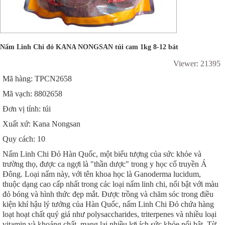
Nấm Linh Chi đỏ KANA NONGSAN túi cam 1kg 8-12 bát
Viewer: 21395
Mã hàng: TPCN2658
Mã vạch: 8802658
Đơn vị tính: túi
Xuất xứ: Kana Nongsan
Quy cách: 10
Nấm Linh Chi Đỏ Hàn Quốc, một biểu tượng của sức khỏe và
trường thọ, được ca ngợi là "thần dược" trong y học cổ truyền Á
Đông. Loại nấm này, với tên khoa học là Ganoderma lucidum,
thuộc dạng cao cấp nhất trong các loại nấm linh chi, nổi bật với màu
đỏ bóng và hình thức đẹp mắt. Được trồng và chăm sóc trong điều
kiện khí hậu lý tưởng của Hàn Quốc, nấm Linh Chi Đỏ chứa hàng
loạt hoạt chất quý giá như polysaccharides, triterpenes và nhiều loại
vitamin và khoáng chất, mang lại nhiều lợi ích sức khỏe nổi bật. Từ