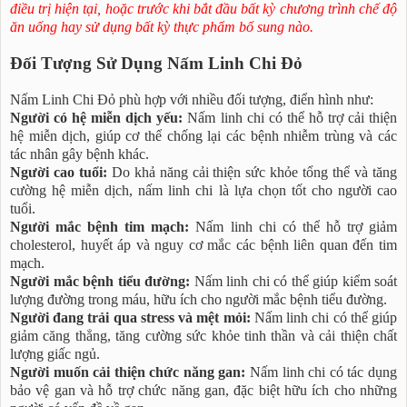
điều trị hiện tại, hoặc trước khi bắt đầu bất kỳ chương trình chế độ
ăn uống hay sử dụng bất kỳ thực phẩm bổ sung nào.
Đối Tượng Sử Dụng Nấm Linh Chi Đỏ
Nấm Linh Chi Đỏ phù hợp với nhiều đối tượng, điển hình như:
Người có hệ miễn dịch yếu:
Nấm linh chi có thể hỗ trợ cải thiện
hệ miễn dịch, giúp cơ thể chống lại các bệnh nhiễm trùng và các
tác nhân gây bệnh khác.
Người cao tuổi:
Do khả năng cải thiện sức khỏe tổng thể và tăng
cường hệ miễn dịch, nấm linh chi là lựa chọn tốt cho người cao
tuổi.
Người mắc bệnh tim mạch:
Nấm linh chi có thể hỗ trợ giảm
cholesterol, huyết áp và nguy cơ mắc các bệnh liên quan đến tim
mạch.
Người mắc bệnh tiểu đường:
Nấm linh chi có thể giúp kiểm soát
lượng đường trong máu, hữu ích cho người mắc bệnh tiểu đường.
Người đang trải qua stress và mệt mỏi:
Nấm linh chi có thể giúp
giảm căng thẳng, tăng cường sức khỏe tinh thần và cải thiện chất
lượng giấc ngủ.
Người muốn cải thiện chức năng gan:
Nấm linh chi có tác dụng
bảo vệ gan và hỗ trợ chức năng gan, đặc biệt hữu ích cho những