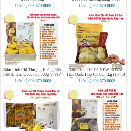
Liên hệ 098.679.8008
Liên hệ 098.679.8008
Nấm Linh Chi Thượng Hoàng 365
Nấm Linh Chi Đỏ NEW ROYAL
ISMIL Hàn Quốc hộp 500g V-VIP
Hàn Quốc Hộp Cô Gái 1kg (15–18
Tai Vàng Chanh) – Ganoderma
Liên hệ 098.679.8008
Liên hệ 098.679.8008
Lucidum Premium