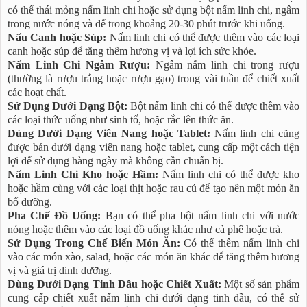
có thể thái mỏng nấm linh chi hoặc sử dụng bột nấm linh chi, ngâm
trong nước nóng và để trong khoảng 20-30 phút trước khi uống.
Nấu Canh hoặc Súp:
Nấm linh chi có thể được thêm vào các loại
canh hoặc súp để tăng thêm hương vị và lợi ích sức khỏe.
Nấm Linh Chi Ngâm Rượu:
Ngâm nấm linh chi trong rượu
(thường là rượu trắng hoặc rượu gạo) trong vài tuần để chiết xuất
các hoạt chất.
Sử Dụng Dưới Dạng Bột:
Bột nấm linh chi có thể được thêm vào
các loại thức uống như sinh tố, hoặc rắc lên thức ăn.
Dùng Dưới Dạng Viên Nang hoặc Tablet:
Nấm linh chi cũng
được bán dưới dạng viên nang hoặc tablet, cung cấp một cách tiện
lợi để sử dụng hàng ngày mà không cần chuẩn bị.
Nấm Linh Chi Kho hoặc Hầm:
Nấm linh chi có thể được kho
hoặc hầm cùng với các loại thịt hoặc rau củ để tạo nên một món ăn
bổ dưỡng.
Pha Chế Đồ Uống:
Bạn có thể pha bột nấm linh chi với nước
nóng hoặc thêm vào các loại đồ uống khác như cà phê hoặc trà.
Sử Dụng Trong Chế Biến Món Ăn:
Có thể thêm nấm linh chi
vào các món xào, salad, hoặc các món ăn khác để tăng thêm hương
vị và giá trị dinh dưỡng.
Dùng Dưới Dạng Tinh Dầu hoặc Chiết Xuất:
Một số sản phẩm
cung cấp chiết xuất nấm linh chi dưới dạng tinh dầu, có thể sử