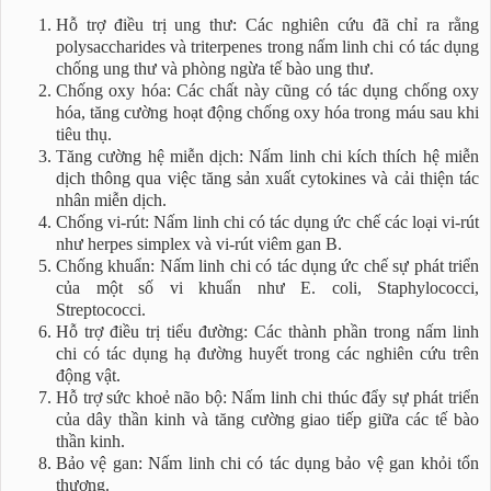
Hỗ trợ điều trị ung thư: Các nghiên cứu đã chỉ ra rằng
polysaccharides và triterpenes trong nấm linh chi có tác dụng
chống ung thư và phòng ngừa tế bào ung thư.
Chống oxy hóa: Các chất này cũng có tác dụng chống oxy
hóa, tăng cường hoạt động chống oxy hóa trong máu sau khi
tiêu thụ.
Tăng cường hệ miễn dịch: Nấm linh chi kích thích hệ miễn
dịch thông qua việc tăng sản xuất cytokines và cải thiện tác
nhân miễn dịch.
Chống vi-rút: Nấm linh chi có tác dụng ức chế các loại vi-rút
như herpes simplex và vi-rút viêm gan B.
Chống khuẩn: Nấm linh chi có tác dụng ức chế sự phát triển
của một số vi khuẩn như E. coli, Staphylococci,
Streptococci.
Hỗ trợ điều trị tiểu đường: Các thành phần trong nấm linh
chi có tác dụng hạ đường huyết trong các nghiên cứu trên
động vật.
Hỗ trợ sức khoẻ não bộ: Nấm linh chi thúc đẩy sự phát triển
của dây thần kinh và tăng cường giao tiếp giữa các tế bào
thần kinh.
Bảo vệ gan: Nấm linh chi có tác dụng bảo vệ gan khỏi tổn
thương.