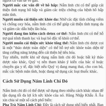
người có vấn đề về gan.
Người mắc các vấn đề về hô hấp:
Nấm linh chi có thể giúp cải
thiện tình trạng hô hấp và giảm các triệu chứng của bệnh hô hấp
mãn tính.
Người muốn cải thiện sức khỏe da:
Nhờ các đặc tính chống viêm
và chống oxy hóa, nấm linh chi có thể giúp cải thiện tình trạng da
và giảm các dấu hiệu lão hóa.
Người đang tìm kiếm cách detox cơ thể:
Nấm linh chi có thể hỗ
trợ quá trình thanh lọc và loại bỏ độc tố khỏi cơ thể.
Người muốn cải thiện sức khỏe tổng thể:
Nấm linh chi được coi
là một "thảo dược toàn diện" có thể hỗ trợ sức khỏe toàn diện từ
tăng cường năng lượng đến cải thiện hệ tiêu hóa.
Tuy nhiên, trước khi sử dụng nấm linh chi đỏ hoặc bất kỳ thảo
dược nào khác, Quý vị nên tham khảo ý kiến của bác sĩ hoặc
chuyên gia y tế, đặc biệt nếu Quý vị đang mang thai, cho con bú,
mắc các bệnh mãn tính, hoặc đang sử dụng các loại thuốc khác.
Cách Sử Dụng Nấm Linh Chi Đỏ
Nấm linh chi đỏ có thể được sử dụng theo nhiều cách khác nhau để
tận dụng tối đa lợi ích sức khỏe của nó. Hàng Nhập Khẩu Á Âu
xin chia sẻ một số cách phổ biến:
Pha Trà Nấm Linh Chi:
Đây là cách sử dụng phổ biến nhất. Bạn