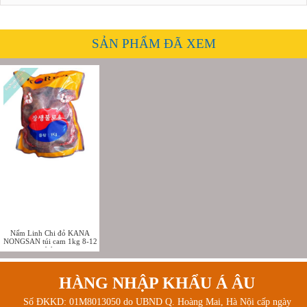
SẢN PHẨM ĐÃ XEM
Nấm Linh Chi đỏ KANA
NONGSAN túi cam 1kg 8-12
bát
HÀNG NHẬP KHẨU Á ÂU
Số ĐKKD: 01M8013050 do UBND Q. Hoàng Mai, Hà Nội cấp ngày