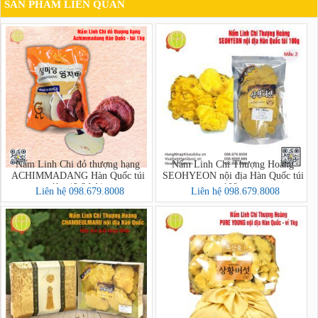
SẢN PHẨM LIÊN QUAN
Nấm Linh Chi đỏ thượng hạng
Nấm Linh Chi Thượng Hoàng
ACHIMMADANG Hàn Quốc túi
SEOHYEON nội địa Hàn Quốc túi
1kg (6-8 bát)
100g
Liên hệ 098.679.8008
Liên hệ 098.679.8008