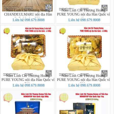
Nấm Linh Chi Thượng Hoàng
Nấm Linh Chi Thượng Hoàng
CHANDEULMARU nội địa Hàn
PURE YOUNG nội địa Hàn Quốc vỉ
Quốc hộp lụa 300g
1kg
Liên hệ 098.679.8008
Liên hệ 098.679.8008
Nấm Linh Chi Thượng Hoàng
Nấm Linh Chi Thượng Hoàng
PURE YOUNG nội địa Hàn Quốc vỉ
PURE YOUNG nội địa Hàn Quốc vỉ
500g
300g
Liên hệ 098.679.8008
Liên hệ 098.679.8008