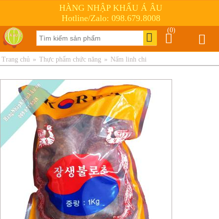
HÀNG NHẬP KHẨU Á ÂU
Hotline/Zalo: 098.679.8008
(0)
Trang chủ
»
Thực phẩm chức năng
»
Nấm linh chi