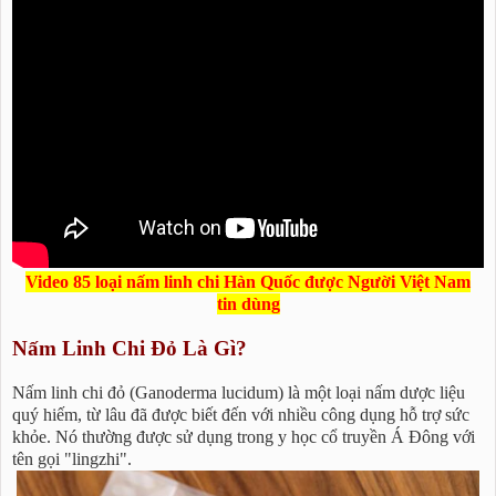
Video 85 loại nấm linh chi Hàn Quốc được Người Việt Nam
tin dùng
Nấm Linh Chi Đỏ Là Gì?
Nấm linh chi đỏ (Ganoderma lucidum) là một loại nấm dược liệu
quý hiếm, từ lâu đã được biết đến với nhiều công dụng hỗ trợ sức
khỏe. Nó thường được sử dụng trong y học cổ truyền Á Đông với
tên gọi "lingzhi".