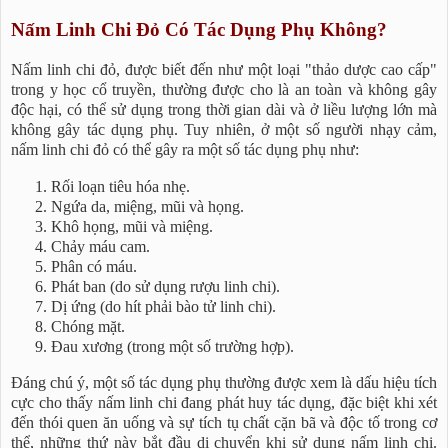
Nấm Linh Chi Đỏ Có Tác Dụng Phụ Không?
Nấm linh chi đỏ, được biết đến như một loại "thảo dược cao cấp"
trong y học cổ truyền, thường được cho là an toàn và không gây
độc hại, có thể sử dụng trong thời gian dài và ở liều lượng lớn mà
không gây tác dụng phụ. Tuy nhiên, ở một số người nhạy cảm,
nấm linh chi đỏ có thể gây ra một số tác dụng phụ như:
Rối loạn tiêu hóa nhẹ.
Ngứa da, miệng, mũi và họng.
Khô họng, mũi và miệng.
Chảy máu cam.
Phân có máu.
Phát ban (do sử dụng rượu linh chi).
Dị ứng (do hít phải bào tử linh chi).
Chóng mặt.
Đau xương (trong một số trường hợp).
Đáng chú ý, một số tác dụng phụ thường được xem là dấu hiệu tích
cực cho thấy nấm linh chi đang phát huy tác dụng, đặc biệt khi xét
đến thói quen ăn uống và sự tích tụ chất cặn bã và độc tố trong cơ
thể, những thứ này bắt đầu di chuyển khi sử dụng nấm linh chi.