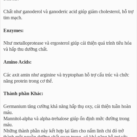
Chất như ganoderol và ganoderic acid giúp giảm cholesterol, hỗ trợ
tim mạch.
Enzymes:
Như metalloprotease và ergosterol giúp cải thiện quá trình tiêu hóa
và hấp thu dưỡng chất.
Amino Acids:
Các axit amin như arginine và tryptophan hỗ trợ cấu trúc và chức
năng protein trong cơ thể.
Thành phần Khác:
Germanium tăng cường khả năng hấp thụ oxy, cải thiện tuần hoàn
máu.
Mannitol-alpha và alpha-trehalose giúp ổn định mức đường trong
máu.
Những thành phần này kết hợp lại làm cho nấm linh chi đỏ trở
thành một nguồn dưỡng chất quan trọng, có khả năng hỗ trợ sức