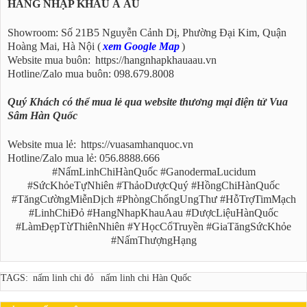
HÀNG NHẬP KHẨU Á ÂU
Showroom: Số 21B5 Nguyễn Cảnh Dị, Phường Đại Kim, Quận
Hoàng Mai, Hà Nội (
xem Google Map
)
Website mua buôn:
https://hangnhapkhauaau.vn
Hotline/Zalo mua buôn: 098.679.8008
Quý Khách có thể mua lẻ qua website thương mại điện tử Vua
Sâm Hàn Quốc
Website mua lẻ:
https://vuasamhanquoc.vn
Hotline/Zalo mua lẻ: 056.8888.666
#NấmLinhChiHànQuốc #GanodermaLucidum
#SứcKhỏeTựNhiên #ThảoDượcQuý #HồngChiHànQuốc
#TăngCườngMiễnDịch #PhòngChốngUngThư #HỗTrợTimMạch
#LinhChiĐỏ #HangNhapKhauAau #DượcLiệuHànQuốc
#LàmĐẹpTừThiênNhiên #YHọcCổTruyền #GiaTăngSứcKhỏe
#NấmThượngHạng
TAGS:
nấm linh chi đỏ
nấm linh chi Hàn Quốc