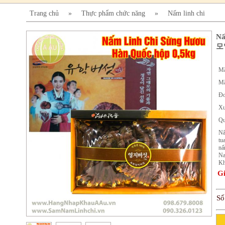
Trang chủ
»
Thực phẩm chức năng
»
Nấm linh chi
Nấ
모
Mã
Mã
Đơ
Xu
Qu
Nấ
tu
nấ
Na
Kh
Gi
Số