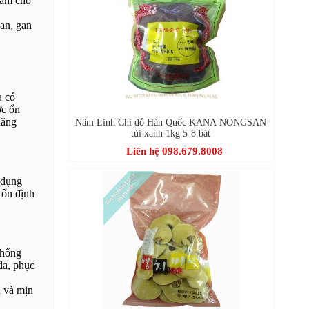
làm cho
gan, gan
u có
ợc ổn
năng
Nấm Linh Chi đỏ Hàn Quốc KANA NONGSAN
túi xanh 1kg 5-8 bát
Liên hệ 098.679.8008
 dụng
 ổn định
chống
da, phục
h và mịn