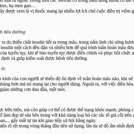
ào thải ra ngoài. Đồng thời các Steroid có trong nấm sừng hươu có thể 
 virus, hạ men gan…
ây được xem là vị thuốc mang lại nhiều lợi ích chó cuộc điều trị viêm 
h tiểu đường
 do thiếu chất insulin tiết ra trong máu, trong nấm linh chi sừng hươ
ra insulin một cách đều đặn và nhiều hơn để quá trình tuần hoàn máu đư
ủa tuyến tụy, khi tế bào tuyến tụy được điều chỉnh và phục hồi chức 
định và giúp kiểm soát được bệnh tiểu đường.
 óc
n kinh của con người sẽ thiếu độ ổn định về tuần hoàn máu não, khi sử
nhàng hơn mà nó mang lại cho người dùng. Ngoài ra, với việc điều hòa
và giảm những cơn đau đầu, mệt mỏi.
c hữu hiệu, mà còn giúp cơ thể có được thể trạng khỏe mạnh, phòng 
 làm đẹp từ sâu bên trong với khả năng loại bỏ các sắc tố già cỗi trên 
n,... gây mất tự tin khi giao tiếp xã hội hằng ngày.
ện rõ rệt trong vòng tháng đầu tiên sử dụng, làn da sẽ độ ẩm nhất địn