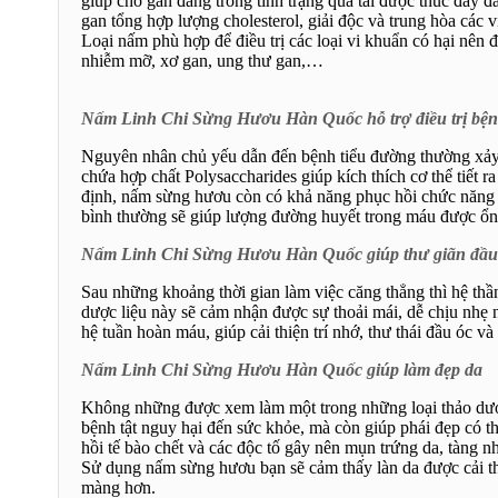
giúp cho gan đang trong tình trạng quá tải được thúc đẩy đ
gan tổng hợp lượng cholesterol, giải độc và trung hòa các
Loại nấm phù hợp để điều trị các loại vi khuẩn có hại nên đ
nhiễm mỡ, xơ gan, ung thư gan,…
Nấm Linh Chi Sừng Hươu Hàn Quốc hỗ trợ điều trị bện
Nguyên nhân chủ yếu dẫn đến bệnh tiểu đường thường xảy ra
chứa hợp chất Polysaccharides giúp kích thích cơ thể tiết 
định, nấm sừng hươu còn có khả năng phục hồi chức năng c
bình thường sẽ giúp lượng đường huyết trong máu được ổn 
Nấm Linh Chi Sừng Hươu Hàn Quốc giúp thư giãn đầu
Sau những khoảng thời gian làm việc căng thẳng thì hệ thầ
dược liệu này sẽ cảm nhận được sự thoải mái, dễ chịu nhẹ 
hệ tuần hoàn máu, giúp cải thiện trí nhớ, thư thái đầu óc 
Nấm Linh Chi Sừng Hươu Hàn Quốc giúp làm đẹp da
Không những được xem làm một trong những loại thảo dượ
bệnh tật nguy hại đến sức khỏe, mà còn giúp phái đẹp có thể
hồi tế bào chết và các độc tố gây nên mụn trứng da, tàng nha
Sử dụng nấm sừng hươu bạn sẽ cảm thấy làn da được cải thi
màng hơn.