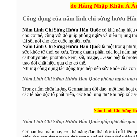
do Hàng Nhập Khẩu Á Âu p
Công dụng của nấm linh chi sừng hươu Hà
Nấm Linh Chi Sừng Hươu Hàn Quốc
có khả năng hiệu q
cho cơ thể, cùng với đó giúp phòng ngừa và điều trị ung t
tài sôi nổi cho các cuộc nghiên cứu.
Nấm Linh Chi Sừng Hươu Hàn Quốc
là một trong những
sức khỏe từ thời xa xưa. Trong thành phần của loại nấm này 
carbohydrate, photpho, kẽm, sắt, magie,…Đặc biệt là prote
trao đổi chất hiệu quả cho cơ thể.
Những công dụng tác động trực tiếp đến sức khỏe của con ng
Nấm Linh Chi Sừng Hươu Hàn Quốc phòng ngừa ung t
Trong nấm chứa lượng Germanium dồi dào, một loại hoạt ch
các tế bào độc tố phát triển, các khối ung thư khi tiếp xúc
Nấm Linh Chi Sừng Hư
Nấm Linh Chi Sừng Hươu Hàn Quốc giúp giải độc gan
Cơ bản loại nấm này có khả năng đào thải độc tố rất hiệu qu