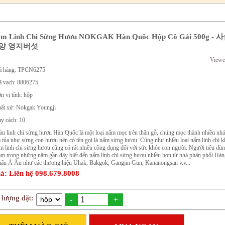
m Linh Chi Sừng Hươu NOKGAK Hàn Quốc Hộp Cô Gái 500g -
양 영지버섯
Viewe
 hàng: TPCN6275
 vạch: 8806275
n vị tính: hộp
ất xứ: Nokgak Youngji
y cách: 10
m linh chi sừng hươu Hàn Quốc là một loại nấm mọc trên thân gỗ, chúng mọc thành nhiều nhá
a tủa như sừng con hươu nên có tên gọi là nấm sừng hươu. Cũng như nhiều loại nấm linh chi k
m linh chi sừng hươu cũng có rất nhiều công dụng đối với sức khỏe con người. Người tiêu dùn
m trong những năm gần đây biết đến nấm linh chi sừng hươu nhiều hơn từ nhà phân phối Hà
ẩu Á Âu như các thương hiệu Uhak, Bakgok, Gangjin Gun, Kananongsan v.v...
á: Liên hệ 098.679.8008
 lượng đặt:
-
+