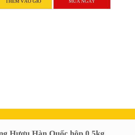
THÊM VÀO GIỎ
MUA NGAY
ng Hươu Hàn Quốc hộp 0,5kg