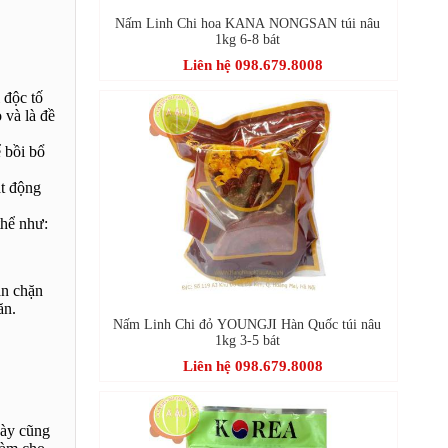
Nấm Linh Chi hoa KANA NONGSAN túi nâu
1kg 6-8 bát
Liên hệ 098.679.8008
 độc tố
 và là đề
 bồi bổ
ạt động
thể như:
ăn chặn
ăn.
Nấm Linh Chi đỏ YOUNGJI Hàn Quốc túi nâu
1kg 3-5 bát
Liên hệ 098.679.8008
này cũng