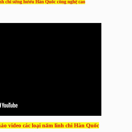
inh chi sừng hươu Hàn Quốc công nghệ cao
o video các loại nấm linh chi Hàn Quốc