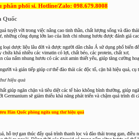
hân phối sỉ. Hotline/Zalo: 098.679.8008
n Quốc
uả tuyệt vời trong việc nâng cao tinh thần, chất lượng sống và đào thải
hư, những công dụng lớn lao của linh chi nhung hươu được đánh giá cao
 loại dược liệu lâu đời và được người dân châu Á sử dụng phổ biến để
chứa khá nhiều các vimatin có lợi, chất béo, các protein, chất xơ,
in của nấm nhung hươu có các axit amin thiết yếu, giúp tăng cường ho
ười và gián tiếp giúp cơ thể đào thải các độc tố, cặn bã hiệu quả, cụ 
hư hiệu quả
ất giúp ngăn chặn và tiêu diệt các tế bào không bình thường, giúp ng
 với Germanium sẽ giảm thiểu khả năng phát triển và chậm quá trình di c
ơu Hàn Quốc phòng ngừa ung thư hiệu quả
ả, hỗ trợ gan thúc đẩy quá trình thanh lọc và đào thải trong gan, điều 