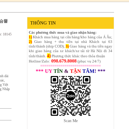
 사슴뿔
THÔNG TIN
Các phương thức mua và giao nhận hàng:
r: 18145
1)
Khách mua hàng tại cửa hàng/kho hàng của Á Âu;
2)
Giao hàng + thu tiền tại nhà Khách tại 63
tỉnh/thành (ship COD);
3)
Giao hàng và thu tiền ngay
khi giao hàng của xe khách/xe tải từ Hà Nội đi 34
4)
tỉnh/thành.
Phương thức khác theo thỏa thuận
098.679.8008
Hotline/Zalo:
(phục vụ 24/7)
==============================
*** UY
TÍN
&
TẬN
TÂM
! ***
nh dài
hác,
g Việt
ng Nhập
Scan Me