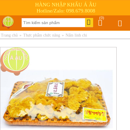
HÀNG NHẬP KHẨU Á ÂU
Hotline/Zalo: 098.679.8008
(0)
Trang chủ
»
Thực phẩm chức năng
»
Nấm linh chi