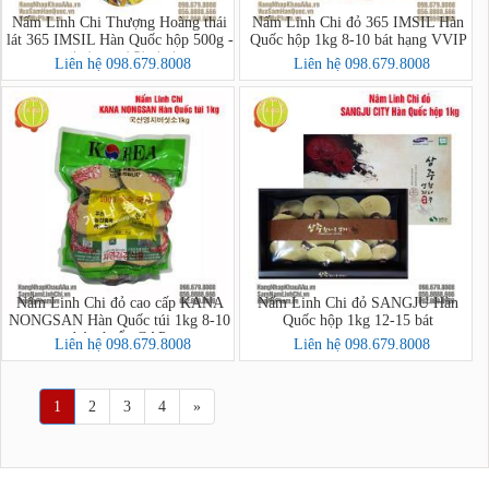
Nấm Linh Chi Thượng Hoàng thái
Nấm Linh Chi đỏ 365 IMSIL Hàn
lát 365 IMSIL Hàn Quốc hộp 500g -
Quốc hộp 1kg 8-10 bát hạng VVIP
내산365상황버섯
Liên hệ 098.679.8008
Liên hệ 098.679.8008
Nấm Linh Chi đỏ cao cấp KANA
Nấm Linh Chi đỏ SANGJU Hàn
NONGSAN Hàn Quốc túi 1kg 8-10
Quốc hộp 1kg 12-15 bát
bát chuẩn GAP
Liên hệ 098.679.8008
Liên hệ 098.679.8008
1
2
3
4
»