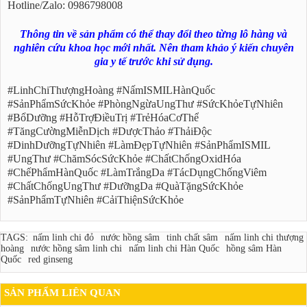
Hotline/Zalo: 0986798008
Thông tin về sản phẩm có thể thay đổi theo từng lô hàng và
nghiên cứu khoa học mới nhất. Nên tham khảo ý kiến chuyên
gia y tế trước khi sử dụng.
#LinhChiThượngHoàng #NấmISMILHànQuốc
#SảnPhẩmSứcKhỏe #PhòngNgừaUngThư #SứcKhỏeTựNhiên
#BổDưỡng #HỗTrợĐiềuTrị #TrẻHóaCơThể
#TăngCườngMiễnDịch #DượcThảo #ThảiĐộc
#DinhDưỡngTựNhiên #LàmĐẹpTựNhiên #SảnPhẩmISMIL
#UngThư #ChămSócSứcKhỏe #ChấtChốngOxidHóa
#ChếPhẩmHànQuốc #LàmTrắngDa #TácDụngChốngViêm
#ChấtChốngUngThư #DưỡngDa #QuàTặngSứcKhỏe
#SảnPhẩmTựNhiên #CảiThiệnSứcKhỏe
TAGS:
nấm linh chi đỏ
nước hồng sâm
tinh chất sâm
nấm linh chi thượng
hoàng
nước hồng sâm linh chi
nấm linh chi Hàn Quốc
hồng sâm Hàn
Quốc
red ginseng
SẢN PHẨM LIÊN QUAN