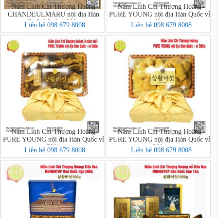
Nấm Linh Chi Thượng Hoàng
Nấm Linh Chi Thượng Hoàng
CHANDEULMARU nội địa Hàn
PURE YOUNG nội địa Hàn Quốc vỉ
Quốc hộp lụa 300g
1kg
Liên hệ 098.679.8008
Liên hệ 098.679.8008
Nấm Linh Chi Thượng Hoàng
Nấm Linh Chi Thượng Hoàng
PURE YOUNG nội địa Hàn Quốc vỉ
PURE YOUNG nội địa Hàn Quốc vỉ
500g
300g
Liên hệ 098.679.8008
Liên hệ 098.679.8008