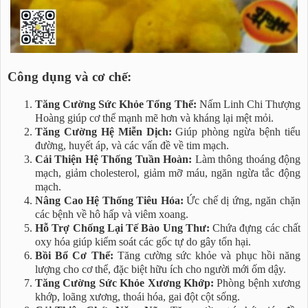
Công dụng và cơ chế:
Tăng Cường Sức Khỏe Tổng Thể:
Nấm Linh Chi Thượng
Hoàng giúp cơ thể mạnh mẽ hơn và kháng lại mệt mỏi.
Tăng Cường Hệ Miễn Dịch:
Giúp phòng ngừa bệnh tiểu
đường, huyết áp, và các vấn đề về tim mạch.
Cải Thiện Hệ Thống Tuần Hoàn:
Làm thông thoáng động
mạch, giảm cholesterol, giảm mỡ máu, ngăn ngừa tắc động
mạch.
Nâng Cao Hệ Thống Tiêu Hóa:
Ức chế dị ứng, ngăn chặn
các bệnh về hô hấp và viêm xoang.
Hỗ Trợ Chống Lại Tế Bào Ung Thư:
Chứa đựng các chất
oxy hóa giúp kiểm soát các gốc tự do gây tổn hại.
Bồi Bổ Cơ Thể:
Tăng cường sức khỏe và phục hồi năng
lượng cho cơ thể, đặc biệt hữu ích cho người mới ốm dậy.
Tăng Cường Sức Khỏe Xương Khớp:
Phòng bệnh xương
khớp, loãng xương, thoái hóa, gai đột cột sống.