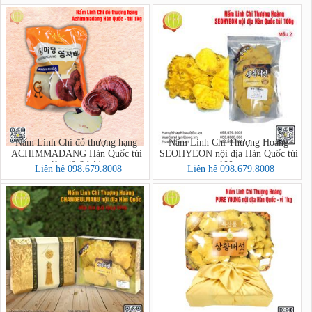
Nấm Linh Chi đỏ thượng hạng
Nấm Linh Chi Thượng Hoàng
ACHIMMADANG Hàn Quốc túi
SEOHYEON nội địa Hàn Quốc túi
1kg (6-8 bát)
100g
Liên hệ 098.679.8008
Liên hệ 098.679.8008