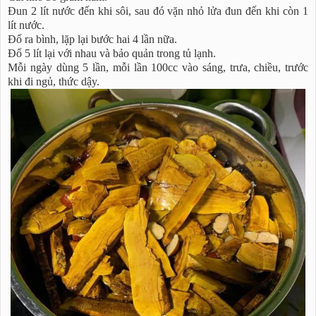
Đun 2 lít nước đến khi sôi, sau đó vặn nhỏ lửa đun đến khi còn 1
lít nước.
Đổ ra bình, lặp lại bước hai 4 lần nữa.
Đổ 5 lít lại với nhau và bảo quản trong tủ lạnh.
Mỗi ngày dùng 5 lần, mỗi lần 100cc vào sáng, trưa, chiều, trước
khi đi ngủ, thức dậy.