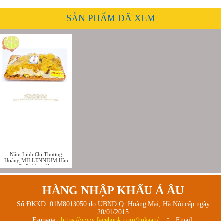
SẢN PHẨM ĐÃ XEM
Nấm Linh Chi Thượng
Hoàng MILLENNIUM Hàn
Quốc khay 1kg
HÀNG NHẬP KHẨU Á ÂU
Số ĐKKD: 01M8013050 do UBND Q. Hoàng Mai, Hà Nội cấp ngày
20/01/2015
Fanpage:
https://www.facebook.com/hnkaau/
* Email: