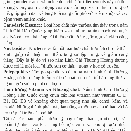
gồm ganoderic acid và lucidenic acid. Các triterpenoids này có tính
kháng viêm, giảm tác động của các dấu hiệu viêm nhiễm trong cơ
thể, giúp giảm đau và tăng khả năng đối phó với viêm khớp và các
bệnh viêm nhiễm khác.
Ganoderic Essence:
Loại hợp chất này thường tìm thấy trong nấm
Linh Chi Hàn Quốc, giúp kiểm soát tình trạng tim mạch và huyết
áp. Nó còn có khả năng cải thiện chất lượng giấc ngủ và giảm căng
thẳng.
Nucleosides:
Nucleosides là một loại hợp chất hữu ích cho hệ thần
kinh, giúp cải thiện tinh thần, tăng sự tập trung, và giảm căng
thẳng. Đây là lý do vì sao nấm Linh Chi Thượng Hoàng thường
được coi là một loại "thuốc sơn cơ thần" trong y học cổ truyền.
Polypeptides:
Các polypeptides có trong nấm Linh Chi Thượng
Hoàng có khả năng kiểm soát sự phát triển của tế bào ung thư và
ngăn ngừa sự tái phát của bệnh.
Hàm lượng Vitamin và Khoáng chất:
Nấm Linh Chi Thượng
Hoàng Hàn Quốc cũng chứa các loại vitamin như vitamin C, D,
B1, B2, B3 và khoáng chất quan trọng như sắt, canxi, kẽm, và
magiê. Những thành phần này làm tăng sự tôn tạo của tế bào và hỗ
trợ sự phát triển của cơ thể.
Tất cả các thành phần dược lý này cùng nhau tạo nên một sản
phẩm tự nhiên với khả năng hỗ trợ điều trị và phòng ngừa nhiều
bệnh, đặc biệt là bệnh ung thư. Nấm Linh Chi Thượng Hoàng Hàn