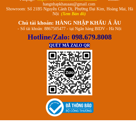
hangnhapkhauaau@gmail.com
Showroom: Số 21B5 Nguyễn Cảnh Dị, Phường Đại Kim, Hoàng Mai, Hà
Nội
(Xem Bản đồ)
Chủ tài khoản: HÀNG NHẬP KHẨU Á ÂU
- Số tài khoản: 8867505477 - tại Ngân hàng BIDV - Hà Nội
Hotline/Zalo:
098.679.8008
QUÉT MÃ ZALO QR