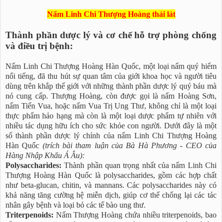
Nấm Linh Chi Thượng Hoàng thái lát
Thành phần dược lý và cơ chế hỗ trợ phòng chống
và điều trị bệnh:
Nấm Linh Chi Thượng Hoàng Hàn Quốc, một loại nấm quý hiếm
nổi tiếng, đã thu hút sự quan tâm của giới khoa học và người tiêu
dùng trên khắp thế giới với những thành phần dược lý quý báu mà
nó cung cấp. Thượng Hoàng, còn được gọi là nấm Hoàng Sơn,
nấm Tiến Vua, hoặc nấm Vua Trị Ung Thư, không chỉ là một loại
thực phẩm hảo hạng mà còn là một loại dược phẩm tự nhiên với
nhiều tác dụng hữu ích cho sức khỏe con người. Dưới đây là một
số thành phần dược lý chính của nấm Linh Chi Thượng Hoàng
Hàn Quốc
(trích bài tham luận của Bà Hà Phương - CEO của
Hàng Nhập Khẩu Á Âu):
Polysaccharides:
Thành phần quan trọng nhất của nấm Linh Chi
Thượng Hoàng Hàn Quốc là polysaccharides, gồm các hợp chất
như beta-glucan, chitin, và mannans. Các polysaccharides này có
khả năng tăng cường hệ miễn dịch, giúp cơ thể chống lại các tác
nhân gây bệnh và loại bỏ các tế bào ung thư.
Triterpenoids:
Nấm Thượng Hoàng chứa nhiều triterpenoids, bao