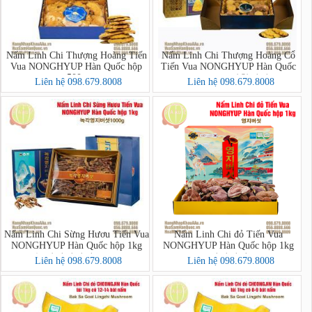
Nấm Linh Chi Thượng Hoàng Tiến
Nấm Linh Chi Thượng Hoàng Cổ
Vua NONGHYUP Hàn Quốc hộp
Tiến Vua NONGHYUP Hàn Quốc
500g
hộp 1kg - 상황버섯
Liên hệ 098.679.8008
Liên hệ 098.679.8008
Nấm Linh Chi Sừng Hươu Tiến Vua
Nấm Linh Chi đỏ Tiến Vua
NONGHYUP Hàn Quốc hộp 1kg
NONGHYUP Hàn Quốc hộp 1kg
(녹각영지버섯1000g)
(영지버섯)
Liên hệ 098.679.8008
Liên hệ 098.679.8008