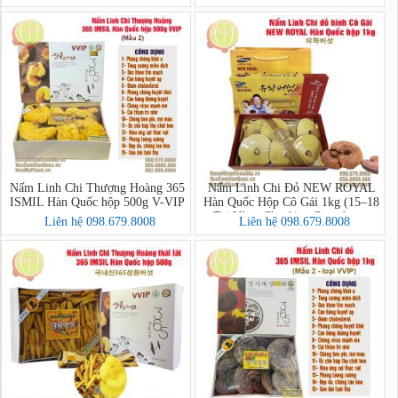
Nấm Linh Chi Thượng Hoàng 365
Nấm Linh Chi Đỏ NEW ROYAL
ISMIL Hàn Quốc hộp 500g V-VIP
Hàn Quốc Hộp Cô Gái 1kg (15–18
Tai Vàng Chanh) – Ganoderma
Liên hệ 098.679.8008
Liên hệ 098.679.8008
Lucidum Premium