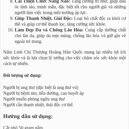
Cải Thiện Chức Năng Não:
Tăng cường trí nhớ, giúp đầu
óc tỉnh táo, minh mẫn, đặc biệt tốt cho người già và những
người làm việc trong môi trường áp lực.
Giúp Thanh Nhiệt, Giải Độc:
Loại bỏ chất độc ra khỏi cơ
thể và giúp cơ thể thanh lọc, tăng cường sức khỏe.
Làm Đẹp Da và Chống Lão Hóa:
Cung cấp dưỡng chất
cho làn da, giúp da mịn màng, chống lão hóa và giữ gìn vẻ
ngoài trẻ trung.
Nấm Linh Chi Thượng Hoàng Hàn Quốc mang lại nhiều lợi ích
sức khỏe và là lựa chọn lý tưởng cho việc chăm sóc sức khỏe một
cách tự nhiên.
Đối tượng sử dụng:
Người bị ung thư (đặc biệt là ung thư vú)
Người bị bệnh tim, tiểu đường, cao huyết áp
Người muốn phòng ngừa ung thư
Người cần thanh nhiệt, thải độc cơ thể.
Hướng dẫn sử dụng:
Cắt nhỏ 50 gram nấm.