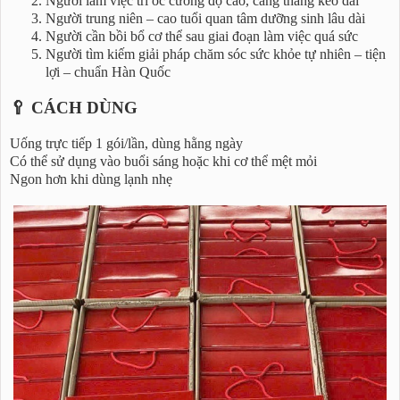
Người làm việc trí óc cường độ cao, căng thẳng kéo dài
Người trung niên – cao tuổi quan tâm dưỡng sinh lâu dài
Người cần bồi bổ cơ thể sau giai đoạn làm việc quá sức
Người tìm kiếm giải pháp chăm sóc sức khỏe tự nhiên – tiện
lợi – chuẩn Hàn Quốc
🥄 CÁCH DÙNG
Uống trực tiếp 1 gói/lần, dùng hằng ngày
Có thể sử dụng vào buổi sáng hoặc khi cơ thể mệt mỏi
Ngon hơn khi dùng lạnh nhẹ