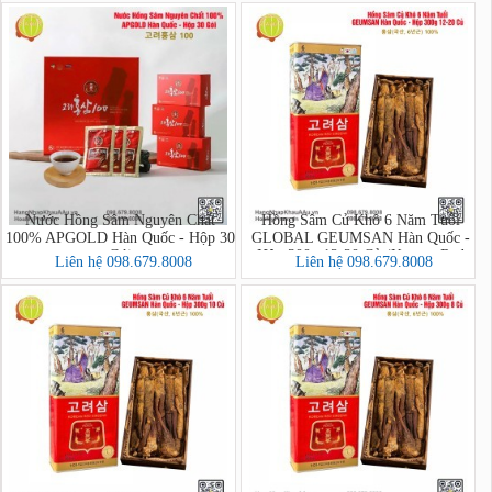
Nước Hồng Sâm Nguyên Chất
Hồng Sâm Củ Khô 6 Năm Tuổi
100% APGOLD Hàn Quốc - Hộp 30
GLOBAL GEUMSAN Hàn Quốc -
Gói
Hộp 300g 12-20 Củ (Korean Red
Liên hệ 098.679.8008
Liên hệ 098.679.8008
Ginseng)