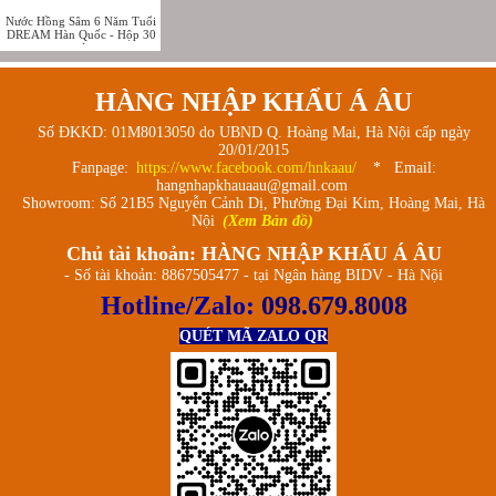
Nước Hồng Sâm 6 Năm Tuổi
DREAM Hàn Quốc - Hộp 30
gói
HÀNG NHẬP KHẨU Á ÂU
Số ĐKKD: 01M8013050 do UBND Q. Hoàng Mai, Hà Nội cấp ngày
20/01/2015
Fanpage:
https://www.facebook.com/hnkaau/
* Email:
hangnhapkhauaau@gmail.com
Showroom: Số 21B5 Nguyễn Cảnh Dị, Phường Đại Kim, Hoàng Mai, Hà
Nội
(Xem Bản đồ)
Chủ tài khoản: HÀNG NHẬP KHẨU Á ÂU
- Số tài khoản: 8867505477 - tại Ngân hàng BIDV - Hà Nội
Hotline/Zalo:
098.679.8008
QUÉT MÃ ZALO QR