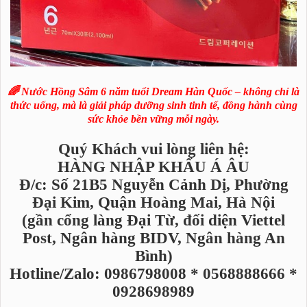
🌈 Nước Hồng Sâm 6 năm tuổi Dream Hàn Quốc – không chỉ là
thức uống, mà là giải pháp dưỡng sinh tinh tế, đồng hành cùng
sức khỏe bền vững mỗi ngày.
Quý Khách vui lòng liên hệ:
HÀNG NHẬP KHẨU Á ÂU
Đ/c: Số 21B5 Nguyễn Cảnh Dị, Phường
Đại Kim, Quận Hoàng Mai, Hà Nội
(gần cổng làng Đại Từ, đối diện Viettel
Post, Ngân hàng BIDV, Ngân hàng An
Bình)
Hotline/Zalo: 0986798008 * 0568888666 *
0928698989