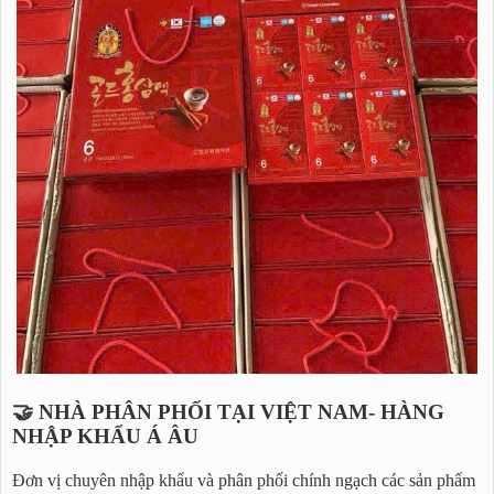
🤝 NHÀ PHÂN PHỐI TẠI VIỆT NAM- HÀNG
NHẬP KHẨU Á ÂU
Đơn vị chuyên nhập khẩu và phân phối chính ngạch các sản phẩm