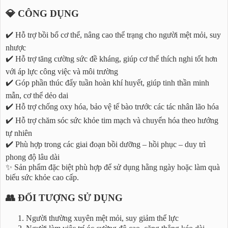
💎 CÔNG DỤNG
✔️ Hỗ trợ bồi bổ cơ thể, nâng cao thể trạng cho người mệt mỏi, suy
nhược
✔️ Hỗ trợ tăng cường sức đề kháng, giúp cơ thể thích nghi tốt hơn
với áp lực công việc và môi trường
✔️ Góp phần thúc đẩy tuần hoàn khí huyết, giúp tinh thần minh
mẫn, cơ thể dẻo dai
✔️ Hỗ trợ chống oxy hóa, bảo vệ tế bào trước các tác nhân lão hóa
✔️ Hỗ trợ chăm sóc sức khỏe tim mạch và chuyển hóa theo hướng
tự nhiên
✔️ Phù hợp trong các giai đoạn bồi dưỡng – hồi phục – duy trì
phong độ lâu dài
✨ Sản phẩm đặc biệt phù hợp để sử dụng hằng ngày hoặc làm quà
biếu sức khỏe cao cấp.
👥 ĐỐI TƯỢNG SỬ DỤNG
Người thường xuyên mệt mỏi, suy giảm thể lực