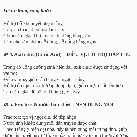
Vai trò trong công thức:
Hỗ trợ bổ khí huyết nhẹ nhàng
Giúp an thần, điều hòa tâm – tỳ
Giảm cảm giác khô, nóng khi dùng hồng sâm
Làm cho sản phẩm dễ dùng, dễ uống hằng ngày
🌿 4. Axit citric (Citric Acid) – ĐIỀU VỊ, HỖ TRỢ HẤP THU
Trong đồ uống dưỡng sinh hiện đại, axit citric được sử dụng với
vai trò:
Điều vị nhẹ, giúp cân bằng vị ngọt – đắng
Hỗ trợ ổn định môi trường dung dịch, giúp dược chất bền hơn
Tạo cảm giác dễ uống, không gây ngấy
🌿 5. Fructose & nước tinh khiết – NỀN DUNG MÔI
Fructose: tạo vị ngọt dịu, dễ tiếp nhận
Nước tinh khiết: dung môi dẫn truyền dược chất
Theo Đông y hiện đại hóa, đây là nền dung môi trung tính, giúp
dược tính phát huy từ từ, an hòa, phù hợp với định hướng dưỡng