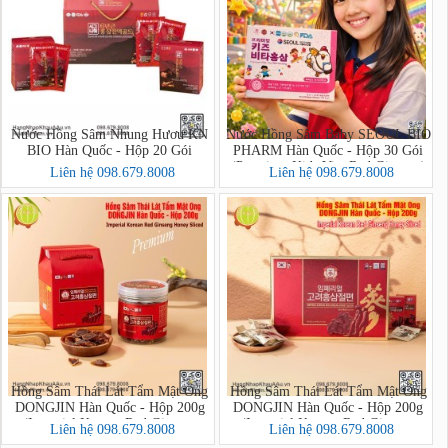
Nước Hồng Sâm Nhung Hươu KN
Nước Hồng Sâm Baby SEOUL BIO
BIO Hàn Quốc - Hộp 20 Gói
PHARM Hàn Quốc - Hộp 30 Gói
(Premium Kids Vita Red Ginseng)
Liên hệ 098.679.8008
Liên hệ 098.679.8008
Hồng Sâm Thái Lát Tẩm Mật Ong
Hồng Sâm Thái Lát Tẩm Mật Ong
DONGJIN Hàn Quốc - Hộp 200g
DONGJIN Hàn Quốc - Hộp 200g
(Imperial Korean Red Ginseng
(Imperial Korean Red Ginseng
Liên hệ 098.679.8008
Liên hệ 098.679.8008
Honey Sliced PREMIUM)
Honey Sliced)