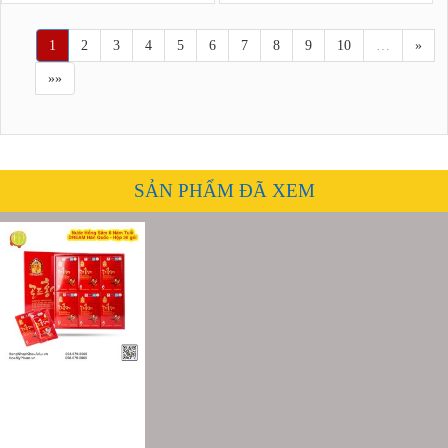
1
2
3
4
5
6
7
8
9
10
…
»
»»
SẢN PHẨM ĐÃ XEM