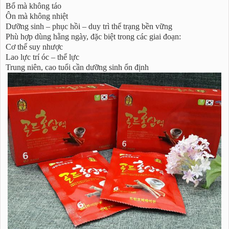
Bổ mà không táo
Ôn mà không nhiệt
Dưỡng sinh – phục hồi – duy trì thể trạng bền vững
Phù hợp dùng hằng ngày, đặc biệt trong các giai đoạn:
Cơ thể suy nhược
Lao lực trí óc – thể lực
Trung niên, cao tuổi cần dưỡng sinh ổn định