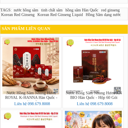
TAGS:
nước hồng sâm
tinh chất sâm
hồng sâm Hàn Quốc
red ginseng
Korean Red Ginseng
Korean Red Ginseng Liquid
Hồng Sâm dạng nước
SẢN PHẨM LIÊN QUAN
Nước Hồng Sâm Nhung Hươu
Nước Hồng Sâm Nhung Hươu KN
ROYAL K-HANNA Hàn Quốc -
BIO Hàn Quốc - Hộp 60 Gói
Hộp 30 Gói (천녹홍삼 ROYAL)
Liên hệ 098.679.8008
Liên hệ 098.679.8008