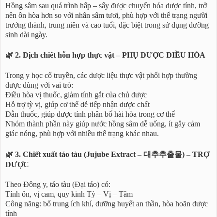
Hồng sâm sau quá trình hấp – sấy được chuyển hóa dược tính, trở
nên ôn hòa hơn so với nhân sâm tươi, phù hợp với thể trạng người
trưởng thành, trung niên và cao tuổi, đặc biệt trong sử dụng dưỡng
sinh dài ngày.
🌿 2. Dịch chiết hỗn hợp thực vật – PHỤ DƯỢC ĐIỀU HÒA
Trong y học cổ truyền, các dược liệu thực vật phối hợp thường
được dùng với vai trò:
Điều hòa vị thuốc, giảm tính gắt của chủ dược
Hỗ trợ tỳ vị, giúp cơ thể dễ tiếp nhận dược chất
Dẫn thuốc, giúp dược tính phân bố hài hòa trong cơ thể
Nhóm thành phần này giúp nước hồng sâm dễ uống, ít gây cảm
giác nóng, phù hợp với nhiều thể trạng khác nhau.
🌿 3. Chiết xuất táo tàu (Jujube Extract – 대추추출물) – TRỢ
DƯỢC
Theo Đông y, táo tàu (Đại táo) có:
Tính ôn, vị cam, quy kinh Tỳ – Vị – Tâm
Công năng: bổ trung ích khí, dưỡng huyết an thần, hòa hoãn dược
tính