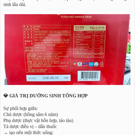
sinh lâu dài.
💎 GIÁ TRỊ DƯỠNG SINH TỔNG HỢP
Sự phối hợp giữa:
Chủ dược (hồng sâm 6 năm)
Phụ dược (thực vật hỗn hợp, táo tàu)
Tá dược điều vị – dẫn thuốc
→ tạo nên một thức uống: