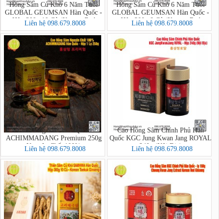
Hồng Sâm Củ Khô 6 Năm Tuổi
Hồng Sâm Củ Khô 6 Năm Tuổi
GLOBAL GEUMSAN Hàn Quốc -
GLOBAL GEUMSAN Hàn Quốc -
Hộp 300g 10 Củ (Korean Red
Hộp 300g 8 Củ (Korean Red
Liên hệ 098.679.8008
Liên hệ 098.679.8008
Ginseng)
Ginseng)
Cao Hồng Sâm Hàn Quốc
Cao Hồng Sâm Chính Phủ Hàn
ACHIMMADANG Premium 250g
Quốc KGC Jung Kwan Jang ROYAL
Nguyên Chất 100%
240g (Nội Địa)
Liên hệ 098.679.8008
Liên hệ 098.679.8008