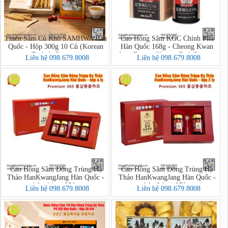
Thiên Sâm Củ Khô SAMHWA Hàn
Cao Hồng Sâm KGC Chính Phủ
Quốc - Hộp 300g 10 Củ (Korean
Hàn Quốc 168g - Cheong Kwan
Taekuk Ginseng)
Jang Extract Korean Red Ginseng
Liên hệ 098.679.8008
Liên hệ 098.679.8008
Cao Hồng Sâm Đông Trùng Hạ
Cao Hồng Sâm Đông Trùng Hạ
Thảo HanKwangJang Hàn Quốc -
Thảo HanKwangJang Hàn Quốc -
hộp 4 lọ x 250g
hộp 2 lọ x 250g
Liên hệ 098.679.8008
Liên hệ 098.679.8008