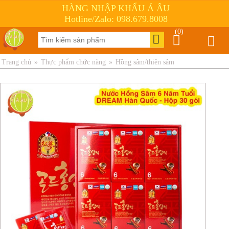
HÀNG NHẬP KHẨU Á ÂU
Hotline/Zalo: 098.679.8008
(0)
Trang chủ
»
Thực phẩm chức năng
»
Hồng sâm/thiên sâm