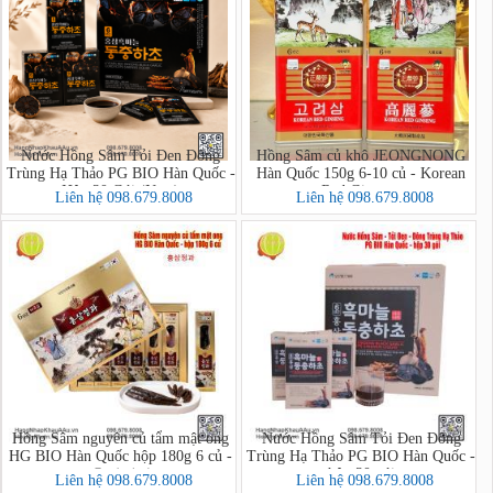
Nước Hồng Sâm Tỏi Đen Đông
Hồng Sâm củ khô JEONGNONG
Trùng Hạ Thảo PG BIO Hàn Quốc -
Hàn Quốc 150g 6-10 củ - Korean
Hộp 30 Gói (New)
Red Ginseng
Liên hệ 098.679.8008
Liên hệ 098.679.8008
Hồng Sâm nguyên củ tẩm mật ong
Nước Hồng Sâm Tỏi Đen Đông
HG BIO Hàn Quốc hộp 180g 6 củ -
Trùng Hạ Thảo PG BIO Hàn Quốc -
hộp 30 gói
홍삼정과
Liên hệ 098.679.8008
Liên hệ 098.679.8008