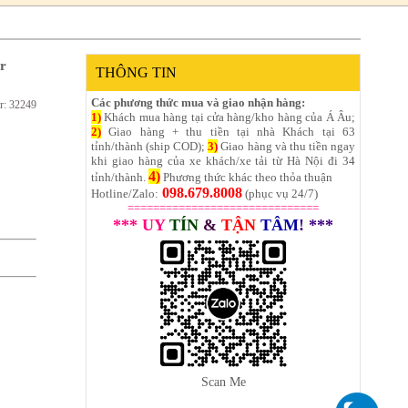
r
THÔNG TIN
Các phương thức mua và giao nhận hàng:
r: 32249
1)
Khách mua hàng tại cửa hàng/kho hàng của Á Âu;
2)
Giao hàng + thu tiền tại nhà Khách tại 63
tỉnh/thành (ship COD);
3)
Giao hàng và thu tiền ngay
khi giao hàng của xe khách/xe tải từ Hà Nội đi 34
4)
tỉnh/thành.
Phương thức khác theo thỏa thuận
098.679.8008
Hotline/Zalo:
(phục vụ 24/7)
==============================
*** UY
TÍN
&
TẬN
TÂM
! ***
Scan Me