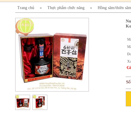
Trang chủ
»
Thực phẩm chức năng
»
Hồng sâm/thiên sâ
Nư
Ko
Mã
Mã
Đơ
Xu
Gi
Số