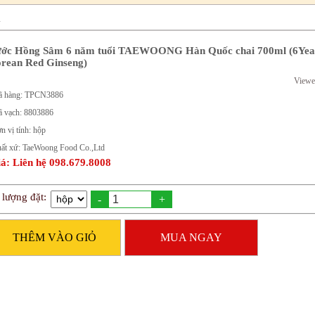
m
ớc Hồng Sâm 6 năm tuổi TAEWOONG Hàn Quốc chai 700ml (6Yea
rean Red Ginseng)
Viewe
 hàng: TPCN3886
 vạch: 8803886
n vị tính: hộp
ất xứ: TaeWoong Food Co.,Ltd
á: Liên hệ 098.679.8008
 lượng đặt:
-
+
THÊM VÀO GIỎ
MUA NGAY