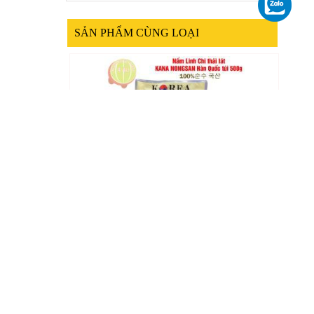
SẢN PHẨM CÙNG LOẠI
Nấm Linh Chi đỏ thái lát KANA NONGSAN Hàn
Quốc túi vàng 500g
Liên hệ 098.679.8008