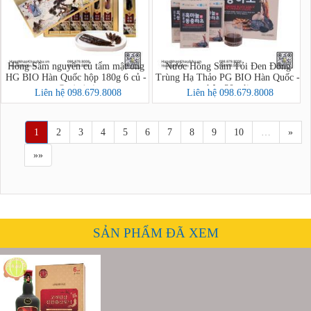
Hồng Sâm nguyên củ tẩm mật ong
Nước Hồng Sâm Tỏi Đen Đông
HG BIO Hàn Quốc hộp 180g 6 củ -
Trùng Hạ Thảo PG BIO Hàn Quốc -
hộp 30 gói
홍삼정과
Liên hệ 098.679.8008
Liên hệ 098.679.8008
1
2
3
4
5
6
7
8
9
10
…
»
»»
SẢN PHẨM ĐÃ XEM