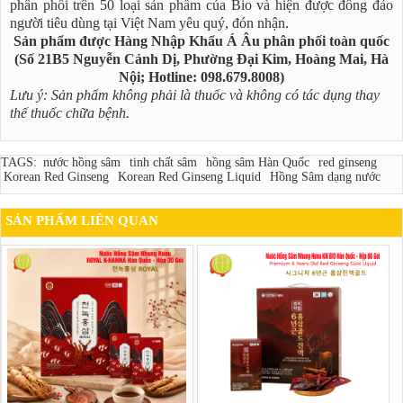
phân phối trên 50 loại sản phẩm của Bio và hiện được đông đảo
người tiêu dùng tại Việt Nam yêu quý, đón nhận.
Sản phẩm được Hàng Nhập Khẩu Á Âu phân phối toàn quốc
(Số 21B5 Nguyễn Cảnh Dị, Phường Đại Kim, Hoàng Mai, Hà
Nội; Hotline: 098.679.8008)
Lưu ý: Sản phẩm không phải là thuốc và không có tác dụng thay
thế thuốc chữa bệnh.
TAGS:
nước hồng sâm
tinh chất sâm
hồng sâm Hàn Quốc
red ginseng
Korean Red Ginseng
Korean Red Ginseng Liquid
Hồng Sâm dạng nước
SẢN PHẨM LIÊN QUAN