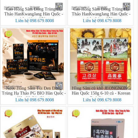
Cao Hồng Sâm Đông Trùng Hạ
Cao Hồng Sâm Đông Trùng Hạ
Thảo HanKwangJang Hàn Quốc -
Thảo HanKwangJang Hàn Quốc -
hộp 4 lọ x 250g
hộp 2 lọ x 250g
Liên hệ 098.679.8008
Liên hệ 098.679.8008
Nước Hồng Sâm Tỏi Đen Đông
Hồng Sâm củ khô JEONGNONG
Trùng Hạ Thảo PG BIO Hàn Quốc -
Hàn Quốc 150g 6-10 củ - Korean
Hộp 30 Gói (New)
Red Ginseng
Liên hệ 098.679.8008
Liên hệ 098.679.8008