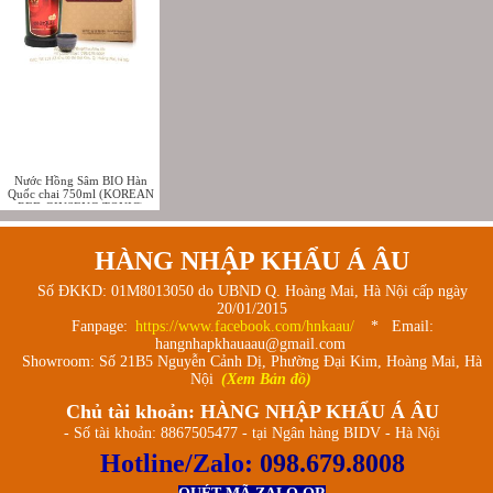
Nước Hồng Sâm BIO Hàn
Quốc chai 750ml (KOREAN
RED GINSENG TONIC)
HÀNG NHẬP KHẨU Á ÂU
Số ĐKKD: 01M8013050 do UBND Q. Hoàng Mai, Hà Nội cấp ngày
20/01/2015
Fanpage:
https://www.facebook.com/hnkaau/
* Email:
hangnhapkhauaau@gmail.com
Showroom: Số 21B5 Nguyễn Cảnh Dị, Phường Đại Kim, Hoàng Mai, Hà
Nội
(Xem Bản đồ)
Chủ tài khoản: HÀNG NHẬP KHẨU Á ÂU
- Số tài khoản: 8867505477 - tại Ngân hàng BIDV - Hà Nội
Hotline/Zalo:
098.679.8008