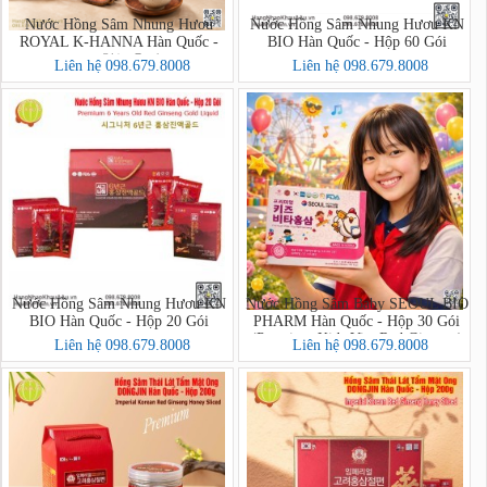
Nước Hồng Sâm Nhung Hươu
Nước Hồng Sâm Nhung Hươu KN
ROYAL K-HANNA Hàn Quốc -
BIO Hàn Quốc - Hộp 60 Gói
Hộp 30 Gói (천녹홍삼 ROYAL)
Liên hệ 098.679.8008
Liên hệ 098.679.8008
Nước Hồng Sâm Nhung Hươu KN
Nước Hồng Sâm Baby SEOUL BIO
BIO Hàn Quốc - Hộp 20 Gói
PHARM Hàn Quốc - Hộp 30 Gói
(Premium Kids Vita Red Ginseng)
Liên hệ 098.679.8008
Liên hệ 098.679.8008