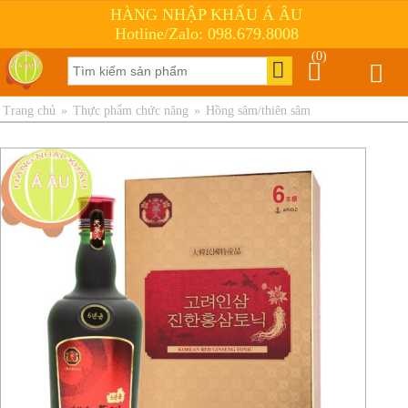
HÀNG NHẬP KHẨU Á ÂU
Hotline/Zalo: 098.679.8008
(0)
Trang chủ
»
Thực phẩm chức năng
»
Hồng sâm/thiên sâm