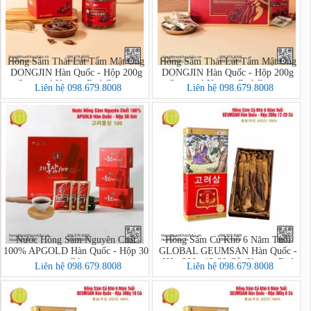
Hồng Sâm Thái Lát Tẩm Mật Ong
Hồng Sâm Thái Lát Tẩm Mật Ong
DONGJIN Hàn Quốc - Hộp 200g
DONGJIN Hàn Quốc - Hộp 200g
(Imperial Korean Red Ginseng
(Imperial Korean Red Ginseng
Liên hệ 098.679.8008
Liên hệ 098.679.8008
Honey Sliced PREMIUM)
Honey Sliced)
Nước Hồng Sâm Nguyên Chất
Hồng Sâm Củ Khô 6 Năm Tuổi
100% APGOLD Hàn Quốc - Hộp 30
GLOBAL GEUMSAN Hàn Quốc -
Gói
Hộp 300g 12-20 Củ (Korean Red
Liên hệ 098.679.8008
Liên hệ 098.679.8008
Ginseng)