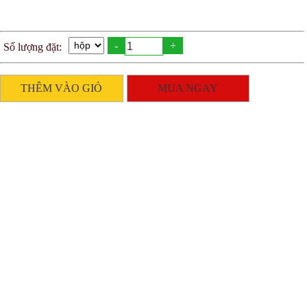
-
+
Số lượng đặt:
THÊM VÀO GIỎ
MUA NGAY