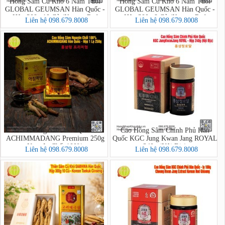
Hồng Sâm Củ Khô 6 Năm Tuổi
Hồng Sâm Củ Khô 6 Năm Tuổi
GLOBAL GEUMSAN Hàn Quốc -
GLOBAL GEUMSAN Hàn Quốc -
Hộp 300g 10 Củ (Korean Red
Hộp 300g 8 Củ (Korean Red
Liên hệ 098.679.8008
Liên hệ 098.679.8008
Ginseng)
Ginseng)
Cao Hồng Sâm Hàn Quốc
Cao Hồng Sâm Chính Phủ Hàn
ACHIMMADANG Premium 250g
Quốc KGC Jung Kwan Jang ROYAL
Nguyên Chất 100%
240g (Nội Địa)
Liên hệ 098.679.8008
Liên hệ 098.679.8008