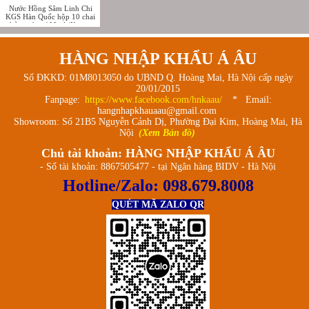
Nước Hồng Sâm Linh Chi
KGS Hàn Quốc hộp 10 chai
thủy tinh x 100ml (Korean
Ginseng Linhzhi Liquid)
HÀNG NHẬP KHẨU Á ÂU
Số ĐKKD: 01M8013050 do UBND Q. Hoàng Mai, Hà Nội cấp ngày
20/01/2015
Fanpage:
https://www.facebook.com/hnkaau/
* Email:
hangnhapkhauaau@gmail.com
Showroom: Số 21B5 Nguyễn Cảnh Dị, Phường Đại Kim, Hoàng Mai, Hà
Nội
(Xem Bản đồ)
Chủ tài khoản: HÀNG NHẬP KHẨU Á ÂU
- Số tài khoản: 8867505477 - tại Ngân hàng BIDV - Hà Nội
Hotline/Zalo:
098.679.8008
QUÉT MÃ ZALO QR