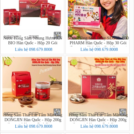
Nước Hồng Sâm Nhung Hươu KN
Nước Hồng Sâm Baby SEOUL BIO
BIO Hàn Quốc - Hộp 20 Gói
PHARM Hàn Quốc - Hộp 30 Gói
(Premium Kids Vita Red Ginseng)
Liên hệ 098.679.8008
Liên hệ 098.679.8008
Hồng Sâm Thái Lát Tẩm Mật Ong
Hồng Sâm Thái Lát Tẩm Mật Ong
DONGJIN Hàn Quốc - Hộp 200g
DONGJIN Hàn Quốc - Hộp 200g
(Imperial Korean Red Ginseng
(Imperial Korean Red Ginseng
Liên hệ 098.679.8008
Liên hệ 098.679.8008
Honey Sliced PREMIUM)
Honey Sliced)