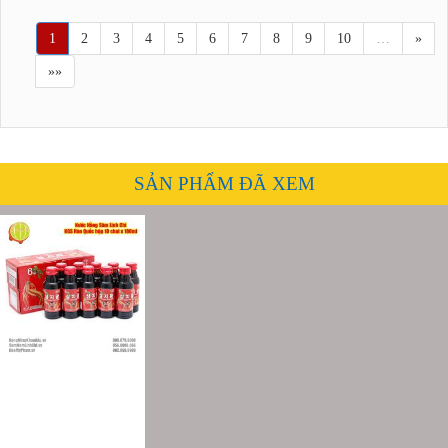
1
2
3
4
5
6
7
8
9
10
…
»
»»
SẢN PHẨM ĐÃ XEM