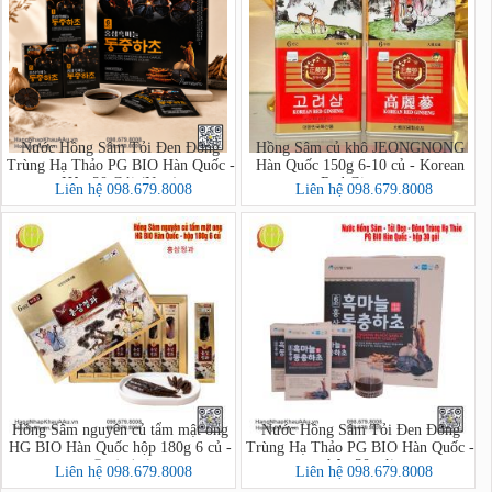
Nước Hồng Sâm Tỏi Đen Đông
Hồng Sâm củ khô JEONGNONG
Trùng Hạ Thảo PG BIO Hàn Quốc -
Hàn Quốc 150g 6-10 củ - Korean
Hộp 30 Gói (New)
Red Ginseng
Liên hệ 098.679.8008
Liên hệ 098.679.8008
Hồng Sâm nguyên củ tẩm mật ong
Nước Hồng Sâm Tỏi Đen Đông
HG BIO Hàn Quốc hộp 180g 6 củ -
Trùng Hạ Thảo PG BIO Hàn Quốc -
hộp 30 gói
홍삼정과
Liên hệ 098.679.8008
Liên hệ 098.679.8008