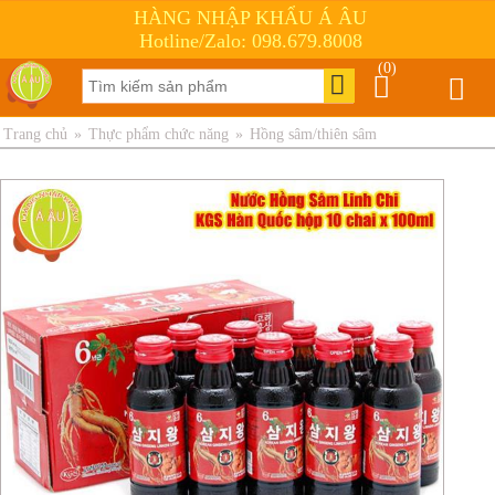
HÀNG NHẬP KHẨU Á ÂU
Hotline/Zalo: 098.679.8008
(0)
Trang chủ
»
Thực phẩm chức năng
»
Hồng sâm/thiên sâm