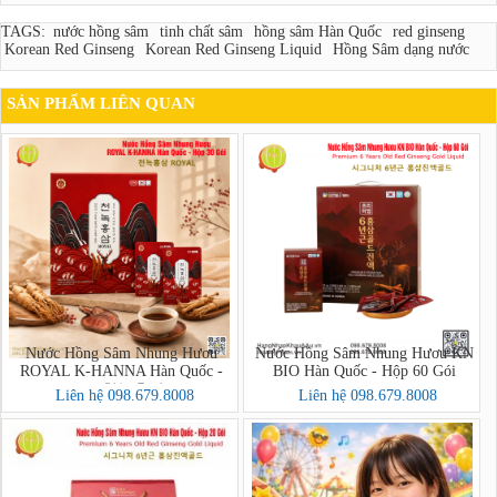
TAGS:
nước hồng sâm
tinh chất sâm
hồng sâm Hàn Quốc
red ginseng
Korean Red Ginseng
Korean Red Ginseng Liquid
Hồng Sâm dạng nước
SẢN PHẨM LIÊN QUAN
Nước Hồng Sâm Nhung Hươu
Nước Hồng Sâm Nhung Hươu KN
ROYAL K-HANNA Hàn Quốc -
BIO Hàn Quốc - Hộp 60 Gói
Hộp 30 Gói (천녹홍삼 ROYAL)
Liên hệ 098.679.8008
Liên hệ 098.679.8008