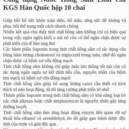
KGS Hàn Quốc hộp 10 chai
Giúp bồi bổ sức khỏe toàn diện, bổ máu, tăng sức đề kháng và
phục hồi thể trạng một cách nhanh chóng
Nhiều kết quả cho thấy tinh chất hồng sâm không chỉ có hiệu quả
trong việc ngăn ngừa khối u mà nó còn có thể ngăn chặn được sự
phát triển của tế bào ung thư
Các hành phần Saponin trong tinh chất hồng sâm có tác dụng cân
bằng hàm lượng cholesterol và triglycerid trong máu, nhờ đó ngăn
chặn được cả bệnh xơ vữa động mạch
Tinh chất hồng sâm không chỉ giúp máu lưu thông tốt mà còn có
tác dụng ngăn ngừa sự kết dính tiểu cầu, nguyên nhân của bệnh
tim mạch và bệnh xơ vữa động mạch
Tinh chất hồng sâm giúp bổ sung lượng canxi cần thiết và kích
thích trí não hoạt động, từ đó tăng cường phát triển trí nhớ.
Thành phần Saponin trong tinh chất hồng sâm có khả năng loại bỏ
các chất alloxan hoặc chất streptozotocin là nguyên nhân gây tăng
đường huyết.
Tinh chất hồng sâm làm tăng hoạt động enzym liên quan tới sự
thoái hóa ethanol và acetaldehyd, do đó giúp gan tránh được độc
tính của rượu và giải độc gan .