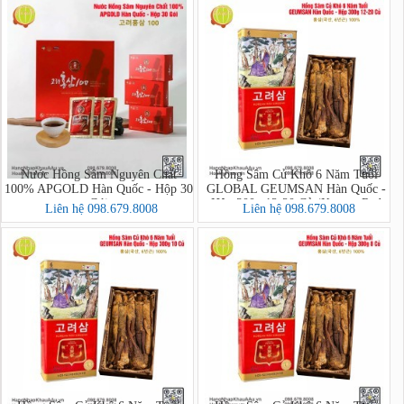
Nước Hồng Sâm Nguyên Chất
Hồng Sâm Củ Khô 6 Năm Tuổi
100% APGOLD Hàn Quốc - Hộp 30
GLOBAL GEUMSAN Hàn Quốc -
Gói
Hộp 300g 12-20 Củ (Korean Red
Liên hệ 098.679.8008
Liên hệ 098.679.8008
Ginseng)