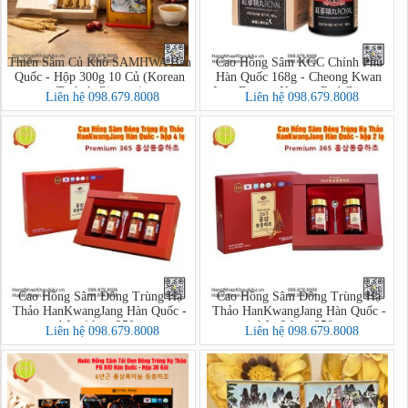
Thiên Sâm Củ Khô SAMHWA Hàn
Cao Hồng Sâm KGC Chính Phủ
Quốc - Hộp 300g 10 Củ (Korean
Hàn Quốc 168g - Cheong Kwan
Taekuk Ginseng)
Jang Extract Korean Red Ginseng
Liên hệ 098.679.8008
Liên hệ 098.679.8008
Cao Hồng Sâm Đông Trùng Hạ
Cao Hồng Sâm Đông Trùng Hạ
Thảo HanKwangJang Hàn Quốc -
Thảo HanKwangJang Hàn Quốc -
hộp 4 lọ x 250g
hộp 2 lọ x 250g
Liên hệ 098.679.8008
Liên hệ 098.679.8008