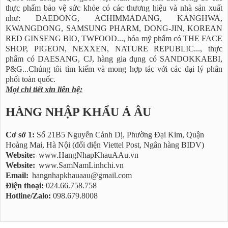
thực phẩm bảo vệ sức khỏe có các thương hiệu và nhà sản xuất
như: DAEDONG, ACHIMMADANG, KANGHWA,
KWANGDONG, SAMSUNG PHARM, DONG-JIN, KOREAN
RED GINSENG BIO, TWFOOD..., hóa mỹ phẩm có THE FACE
SHOP, PIGEON, NEXXEN, NATURE REPUBLIC..., thực
phẩm có DAESANG, CJ, hàng gia dụng có SANDOKKAEBI,
P&G...Chúng tôi tìm kiếm và mong hợp tác với các đại lý phân
phối toàn quốc.
Mọi chi tiết xin liên hệ:
HÀNG NHẬP KHẨU Á ÂU
Cơ sở 1:
Số 21B5 Nguyễn Cảnh Dị, Phường Đại Kim, Quận
Hoàng Mai, Hà Nội (đối diện Viettel Post, Ngân hàng BIDV)
Website:
www.HangNhapKhauAAu.vn
Website:
www.SamNamLinhchi.vn
Email:
hangnhapkhauaau@gmail.com
Điện thoại:
024.66.758.758
Hotline/Zalo:
098.679.8008