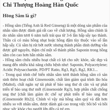
Chi Thượng Hoàng Hàn Quốc
Hồng Sâm là gì?
- Hồng sâm (Tiếng Anh là Red Ginseng) là một dòng sản phẩm của
nhân sâm được đánh giá rất cao về chất lượng. Hồng sâm chính là
do nhân sâm tươi 6 năm tuổi trải qua từ 3-6 lần hấp sấy tạo thành.
Thân củ có màu hồng nhạt hoặc hồng đậm tùy thuộc vào số lần
hấp sấy. Củ sâm bị rút bớt nước nhưng thành phần dinh dưỡng vẫn
được giữ nguyên, thậm chí một số thành phần Saponin trong hồng
sâm còn cao hơn hẳn nhân sâm.
- Hồng sâm chứa nhiều hoạt chất có lợi cho sức khỏe, sắc đẹp và
mang đến nhiều khả năng chữa bệnh như: Saponin, Polyacetylene;
Acidic Polysaccharide, PD/PT Ratio, Rg3, Rg5, Rg2, RK1...
- Trong quá trình chế biến nhân sâm tươi thành hồng sâm có sản
sinh thêm hoạt chất Ginsenoside, chất làm giảm quá trình lão hóa
(Maltol), chất ngăn sự tái phát tế bào ung thư di căn và sự phát
triển tế bào ung thư mới (Ginsenoside Rg3), hợp phần chất chống
ung thư [chất làm giảm ức chế sự phát triển tế bào ung thư
(Ginsenoside Rh2)]. Chính vì vậy mà hồng sâm quý và đắt hơn
nhiều so với nhân sâm, được đánh giá cao trong việc bồi bổ và hồi
phục sức khỏe cho người lớn đến cả trẻ em.