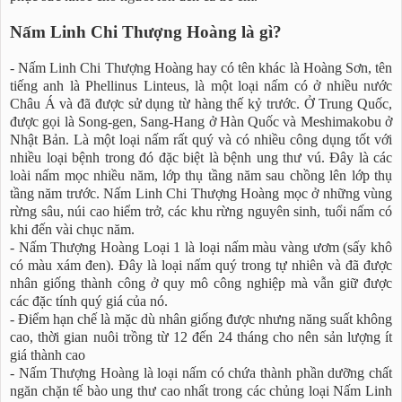
Nấm Linh Chi Thượng Hoàng là gì?
- Nấm Linh Chi Thượng Hoàng hay có tên khác là Hoàng Sơn, tên
tiếng anh là Phellinus Linteus, là một loại nấm có ở nhiều nước
Châu Á và đã được sử dụng từ hàng thế kỷ trước. Ở Trung Quốc,
được gọi là Song-gen, Sang-Hang ở Hàn Quốc và Meshimakobu ở
Nhật Bản. Là một loại nấm rất quý và có nhiều công dụng tốt với
nhiều loại bệnh trong đó đặc biệt là bệnh ung thư vú. Đây là các
loài nấm mọc nhiều năm, lớp thụ tầng năm sau chồng lên lớp thụ
tầng năm trước. Nấm Linh Chi Thượng Hoàng mọc ở những vùng
rừng sâu, núi cao hiểm trở, các khu rừng nguyên sinh, tuổi nấm có
khi đến vài chục năm.
- Nấm Thượng Hoàng Loại 1 là loại nấm màu vàng ươm (sấy khô
có màu xám đen). Đây là loại nấm quý trong tự nhiên và đã được
nhân giống thành công ở quy mô công nghiệp mà vẫn giữ được
các đặc tính quý giá của nó.
- Điểm hạn chế là mặc dù nhân giống được nhưng năng suất không
cao, thời gian nuôi trồng từ 12 đến 24 tháng cho nên sản lượng ít
giá thành cao
- Nấm Thượng Hoàng là loại nấm có chứa thành phần dưỡng chất
ngăn chặn tế bào ung thư cao nhất trong các chủng loại Nấm Linh