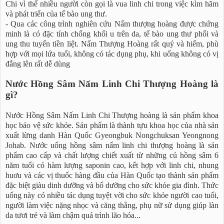
Chi vì thế nhiều người còn gọi là vua linh chi trong việc kìm hãm
và phát triển của tế bào ung thư.
- Qua các công trình nghiên cứu Nấm thượng hoàng được chứng
minh là có đặc tính chống khối u trên da, tế bào ung thư phổi và
ung thu tuyến tiền liệt. Nấm Thượng Hoàng rất quý và hiếm, phù
hợp với mọi lứa tuổi, không có tác dụng phụ, khi uống không có vị
đắng lên rất dễ dùng
Nước Hồng Sâm Nấm Linh Chi Thượng Hoàng là
gì?
Nước Hồng Sâm Nấm Linh Chi Thượng hoàng là sản phẩm khoa
học bảo vệ sức khỏe. Sản phẩm là thành tựu khoa học của nhà sản
xuất lừng danh Hàn Quốc Gyeongbuk Nongchuksan Yeongnong
Johab. Nước uống hồng sâm nấm linh chi thượng hoàng là sản
phẩm cao cấp và chất lượng chiết xuất từ những củ hồng sâm 6
năm tuổi có hàm lượng saponin cao, kết hợp với linh chi, nhung
huơu và các vị thuốc hàng đầu của Hàn Quốc tạo thành sản phẩm
đặc biệt giàu dinh dưỡng và bổ dưỡng cho sức khỏe gia đình. Thức
uống này có nhiều tác dụng tuyệt vời cho sức khỏe người cao tuổi,
người làm việc nặng nhọc và căng thẳng, phụ nữ sử dụng giúp làn
da tươi trẻ và làm chậm quá trình lão hóa...