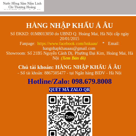
Nước Hồng Sâm Nấm Linh
Chi Thượng Hoàng
KANGHWA Hàn Quốc 30
gói - Phellinus Linteus Red
Ginseng
HÀNG NHẬP KHẨU Á ÂU
Số ĐKKD: 01M8013050 do UBND Q. Hoàng Mai, Hà Nội cấp ngày
20/01/2015
Fanpage:
https://www.facebook.com/hnkaau/
* Email:
hangnhapkhauaau@gmail.com
Showroom: Số 21B5 Nguyễn Cảnh Dị, Phường Đại Kim, Hoàng Mai, Hà
Nội
(Xem Bản đồ)
Chủ tài khoản: HÀNG NHẬP KHẨU Á ÂU
- Số tài khoản: 8867505477 - tại Ngân hàng BIDV - Hà Nội
Hotline/Zalo:
098.679.8008
QUÉT MÃ ZALO QR