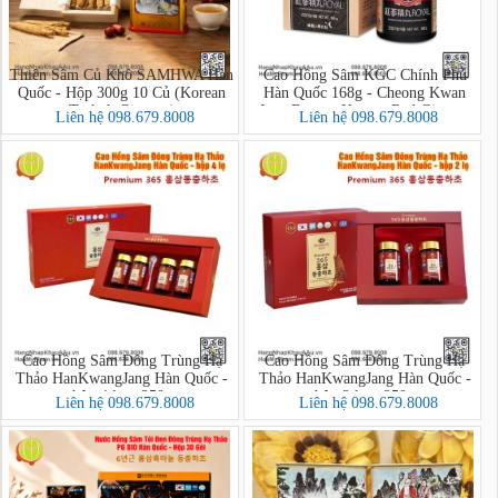
Thiên Sâm Củ Khô SAMHWA Hàn
Cao Hồng Sâm KGC Chính Phủ
Quốc - Hộp 300g 10 Củ (Korean
Hàn Quốc 168g - Cheong Kwan
Taekuk Ginseng)
Jang Extract Korean Red Ginseng
Liên hệ 098.679.8008
Liên hệ 098.679.8008
Cao Hồng Sâm Đông Trùng Hạ
Cao Hồng Sâm Đông Trùng Hạ
Thảo HanKwangJang Hàn Quốc -
Thảo HanKwangJang Hàn Quốc -
hộp 4 lọ x 250g
hộp 2 lọ x 250g
Liên hệ 098.679.8008
Liên hệ 098.679.8008