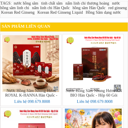
TAGS:
nước hồng sâm
tinh chất sâm
nấm linh chi thượng hoàng
nước
hồng sâm linh chi
nấm linh chi Hàn Quốc
hồng sâm Hàn Quốc
red ginseng
Korean Red Ginseng
Korean Red Ginseng Liquid
Hồng Sâm dạng nước
SẢN PHẨM LIÊN QUAN
Nước Hồng Sâm Nhung Hươu
Nước Hồng Sâm Nhung Hươu KN
ROYAL K-HANNA Hàn Quốc -
BIO Hàn Quốc - Hộp 60 Gói
Hộp 30 Gói (천녹홍삼 ROYAL)
Liên hệ 098.679.8008
Liên hệ 098.679.8008