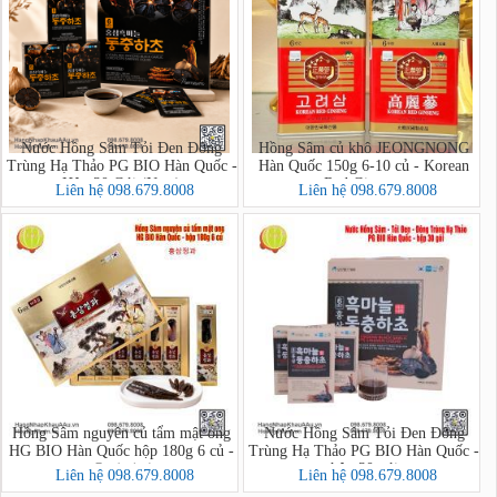
Nước Hồng Sâm Tỏi Đen Đông
Hồng Sâm củ khô JEONGNONG
Trùng Hạ Thảo PG BIO Hàn Quốc -
Hàn Quốc 150g 6-10 củ - Korean
Hộp 30 Gói (New)
Red Ginseng
Liên hệ 098.679.8008
Liên hệ 098.679.8008
Hồng Sâm nguyên củ tẩm mật ong
Nước Hồng Sâm Tỏi Đen Đông
HG BIO Hàn Quốc hộp 180g 6 củ -
Trùng Hạ Thảo PG BIO Hàn Quốc -
hộp 30 gói
홍삼정과
Liên hệ 098.679.8008
Liên hệ 098.679.8008