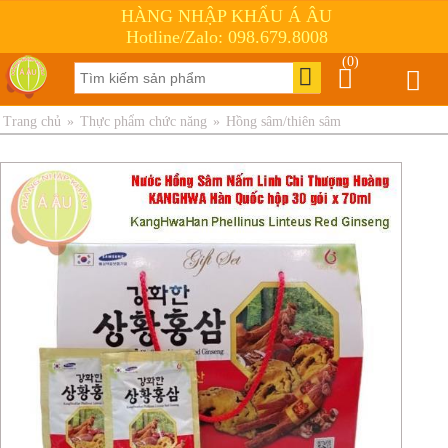
HÀNG NHẬP KHẨU Á ÂU
Hotline/Zalo: 098.679.8008
(0)
Trang chủ
»
Thực phẩm chức năng
»
Hồng sâm/thiên sâm