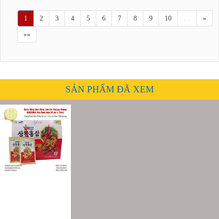
1
2
3
4
5
6
7
8
9
10
…
»
»»
SẢN PHẨM ĐÃ XEM