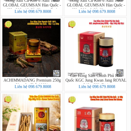
Hồng Sâm Củ Khô 6 Năm Tuổi
Hồng Sâm Củ Khô 6 Năm Tuổi
GLOBAL GEUMSAN Hàn Quốc -
GLOBAL GEUMSAN Hàn Quốc -
Hộp 300g 10 Củ (Korean Red
Hộp 300g 8 Củ (Korean Red
Liên hệ 098.679.8008
Liên hệ 098.679.8008
Ginseng)
Ginseng)
Cao Hồng Sâm Hàn Quốc
Cao Hồng Sâm Chính Phủ Hàn
ACHIMMADANG Premium 250g
Quốc KGC Jung Kwan Jang ROYAL
Nguyên Chất 100%
240g (Nội Địa)
Liên hệ 098.679.8008
Liên hệ 098.679.8008