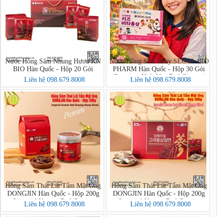
Nước Hồng Sâm Nhung Hươu KN
Nước Hồng Sâm Baby SEOUL BIO
BIO Hàn Quốc - Hộp 20 Gói
PHARM Hàn Quốc - Hộp 30 Gói
(Premium Kids Vita Red Ginseng)
Liên hệ 098.679.8008
Liên hệ 098.679.8008
Hồng Sâm Thái Lát Tẩm Mật Ong
Hồng Sâm Thái Lát Tẩm Mật Ong
DONGJIN Hàn Quốc - Hộp 200g
DONGJIN Hàn Quốc - Hộp 200g
(Imperial Korean Red Ginseng
(Imperial Korean Red Ginseng
Liên hệ 098.679.8008
Liên hệ 098.679.8008
Honey Sliced PREMIUM)
Honey Sliced)