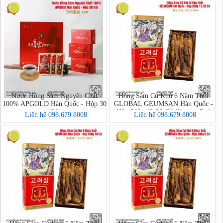
Nước Hồng Sâm Nguyên Chất
Hồng Sâm Củ Khô 6 Năm Tuổi
100% APGOLD Hàn Quốc - Hộp 30
GLOBAL GEUMSAN Hàn Quốc -
Gói
Hộp 300g 12-20 Củ (Korean Red
Liên hệ 098.679.8008
Liên hệ 098.679.8008
Ginseng)