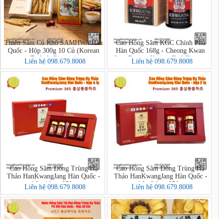
Thiên Sâm Củ Khô SAMHWA Hàn
Cao Hồng Sâm KGC Chính Phủ
Quốc - Hộp 300g 10 Củ (Korean
Hàn Quốc 168g - Cheong Kwan
Taekuk Ginseng)
Jang Extract Korean Red Ginseng
Liên hệ 098.679.8008
Liên hệ 098.679.8008
Cao Hồng Sâm Đông Trùng Hạ
Cao Hồng Sâm Đông Trùng Hạ
Thảo HanKwangJang Hàn Quốc -
Thảo HanKwangJang Hàn Quốc -
hộp 4 lọ x 250g
hộp 2 lọ x 250g
Liên hệ 098.679.8008
Liên hệ 098.679.8008