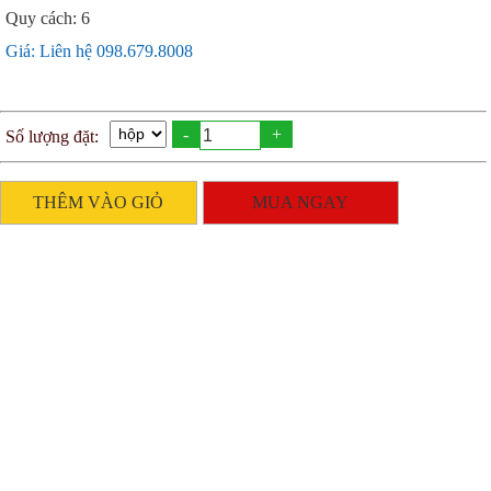
Quy cách: 6
Giá: Liên hệ 098.679.8008
-
+
Số lượng đặt:
THÊM VÀO GIỎ
MUA NGAY