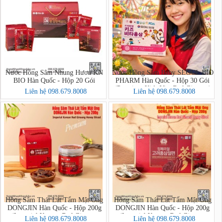
Nước Hồng Sâm Nhung Hươu KN
Nước Hồng Sâm Baby SEOUL BIO
BIO Hàn Quốc - Hộp 20 Gói
PHARM Hàn Quốc - Hộp 30 Gói
(Premium Kids Vita Red Ginseng)
Liên hệ 098.679.8008
Liên hệ 098.679.8008
Hồng Sâm Thái Lát Tẩm Mật Ong
Hồng Sâm Thái Lát Tẩm Mật Ong
DONGJIN Hàn Quốc - Hộp 200g
DONGJIN Hàn Quốc - Hộp 200g
(Imperial Korean Red Ginseng
(Imperial Korean Red Ginseng
Liên hệ 098.679.8008
Liên hệ 098.679.8008