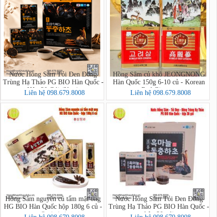
Nước Hồng Sâm Tỏi Đen Đông
Hồng Sâm củ khô JEONGNONG
Trùng Hạ Thảo PG BIO Hàn Quốc -
Hàn Quốc 150g 6-10 củ - Korean
Hộp 30 Gói (New)
Red Ginseng
Liên hệ 098.679.8008
Liên hệ 098.679.8008
Hồng Sâm nguyên củ tẩm mật ong
Nước Hồng Sâm Tỏi Đen Đông
HG BIO Hàn Quốc hộp 180g 6 củ -
Trùng Hạ Thảo PG BIO Hàn Quốc -
hộp 30 gói
홍삼정과