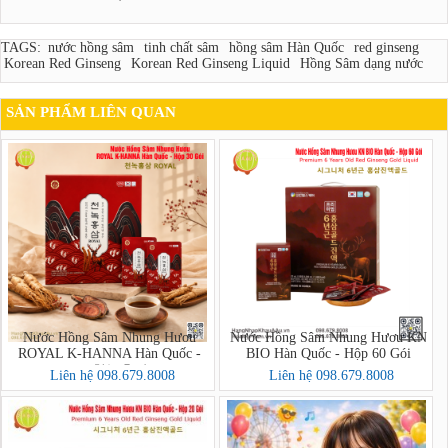
TAGS:
nước hồng sâm
tinh chất sâm
hồng sâm Hàn Quốc
red ginseng
Korean Red Ginseng
Korean Red Ginseng Liquid
Hồng Sâm dạng nước
SẢN PHẨM LIÊN QUAN
Nước Hồng Sâm Nhung Hươu
Nước Hồng Sâm Nhung Hươu KN
ROYAL K-HANNA Hàn Quốc -
BIO Hàn Quốc - Hộp 60 Gói
Hộp 30 Gói (천녹홍삼 ROYAL)
Liên hệ 098.679.8008
Liên hệ 098.679.8008