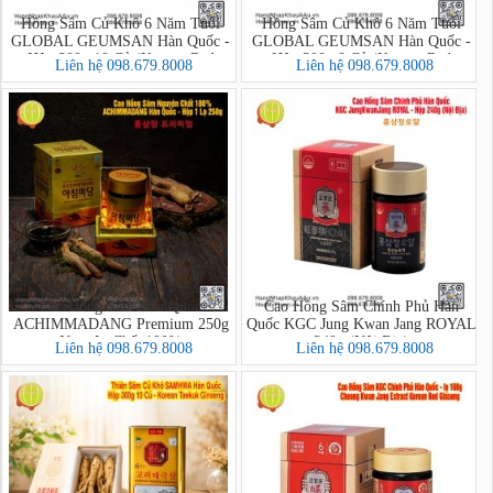
Hồng Sâm Củ Khô 6 Năm Tuổi
Hồng Sâm Củ Khô 6 Năm Tuổi
GLOBAL GEUMSAN Hàn Quốc -
GLOBAL GEUMSAN Hàn Quốc -
Hộp 300g 10 Củ (Korean Red
Hộp 300g 8 Củ (Korean Red
Liên hệ 098.679.8008
Liên hệ 098.679.8008
Ginseng)
Ginseng)
Cao Hồng Sâm Hàn Quốc
Cao Hồng Sâm Chính Phủ Hàn
ACHIMMADANG Premium 250g
Quốc KGC Jung Kwan Jang ROYAL
Nguyên Chất 100%
240g (Nội Địa)
Liên hệ 098.679.8008
Liên hệ 098.679.8008