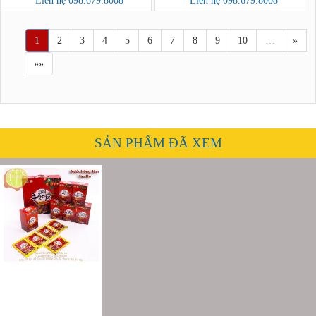
Liên hệ 098.679.8008
Liên hệ 098.679.8008
1
2
3
4
5
6
7
8
9
10
…
»
»»
SẢN PHẨM ĐÃ XEM