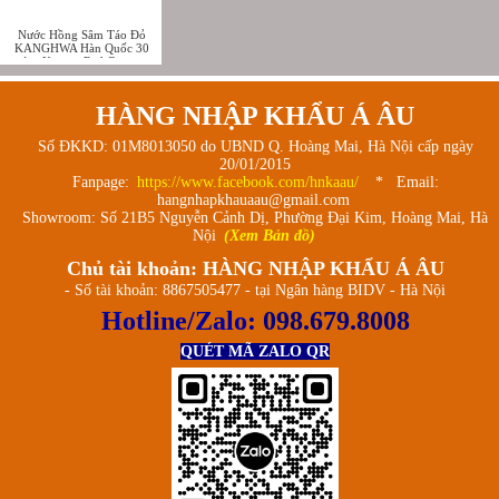
Nước Hồng Sâm Táo Đỏ
KANGHWA Hàn Quốc 30
gói - Korean Red Ginseng
Jujube Royal Gold
HÀNG NHẬP KHẨU Á ÂU
Số ĐKKD: 01M8013050 do UBND Q. Hoàng Mai, Hà Nội cấp ngày
20/01/2015
Fanpage:
https://www.facebook.com/hnkaau/
* Email:
hangnhapkhauaau@gmail.com
Showroom: Số 21B5 Nguyễn Cảnh Dị, Phường Đại Kim, Hoàng Mai, Hà
Nội
(Xem Bản đồ)
Chủ tài khoản: HÀNG NHẬP KHẨU Á ÂU
- Số tài khoản: 8867505477 - tại Ngân hàng BIDV - Hà Nội
Hotline/Zalo:
098.679.8008
QUÉT MÃ ZALO QR