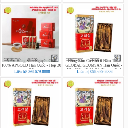
Honey Sliced PREMIUM)
Honey Sliced)
Nước Hồng Sâm Nguyên Chất
Hồng Sâm Củ Khô 6 Năm Tuổi
100% APGOLD Hàn Quốc - Hộp 30
GLOBAL GEUMSAN Hàn Quốc -
Gói
Hộp 300g 12-20 Củ (Korean Red
Liên hệ 098.679.8008
Liên hệ 098.679.8008
Ginseng)