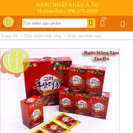
HÀNG NHẬP KHẨU Á ÂU
Hotline/Zalo: 098.679.8008
(0)
Trang chủ
»
Thực phẩm chức năng
»
Hồng sâm/thiên sâm