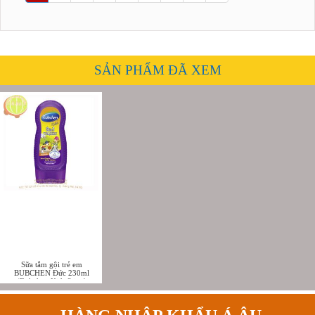
SẢN PHẨM ĐÃ XEM
Sữa tắm gội trẻ em
BUBCHEN Đức 230ml
(Bübchen Kids 3 in 1
Freizeitspaß)