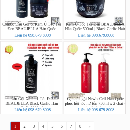
Combo Dầu Gội & Kem Ủ Tóc Tỏi
Kem Ủ Tóc Tỏi Đen BEAUJELLA
Đen BEAUJELLA Hàn Quốc
Hàn Quốc 500ml | Black Garlic Hair
1000ml + 500ml
Treatment Cream
Liên hệ 098.679.8008
Liên hệ 098.679.8008
Dầu Gội Xả 2in1 Tỏi Đen
Cặp dầu gội NewbeCell Hàn Quốc
BEAUJELLA Black Garlic Hàn
phục hồi tóc hư tổn 750ml x 2 chai -
Quốc 1000ml
비셀 데미지 케어
Liên hệ 098.679.8008
Liên hệ 098.679.8008
1
2
3
4
5
6
7
8
»