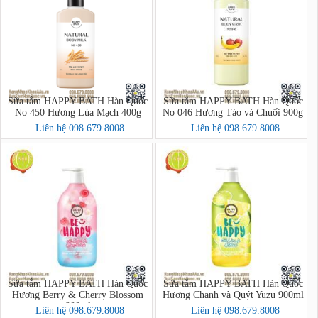
Sữa tắm HAPPY BATH Hàn Quốc
Sữa tắm HAPPY BATH Hàn Quốc
No 450 Hương Lúa Mạch 400g
No 046 Hương Táo và Chuối 900g
Liên hệ 098.679.8008
Liên hệ 098.679.8008
Sữa tắm HAPPY BATH Hàn Quốc
Sữa tắm HAPPY BATH Hàn Quốc
Hương Berry & Cherry Blossom
Hương Chanh và Quýt Yuzu 900ml
900ml
Liên hệ 098.679.8008
Liên hệ 098.679.8008