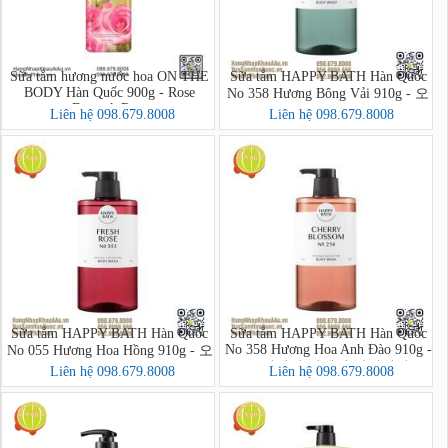
Sữa tắm hương nước hoa ON THE
Sữa tắm HAPPY BATH Hàn Quốc
BODY Hàn Quốc 900g - Rose
No 358 Hương Bông Vải 910g - 오
Damask Rose
리지널 컬렉션 바디워시
Liên hệ 098.679.8008
Liên hệ 098.679.8008
Sữa tắm HAPPY BATH Hàn Quốc
Sữa tắm HAPPY BATH Hàn Quốc
No 358 Hương Hoa Anh Đào 910g -
No 055 Hương Hoa Hồng 910g - 오
오리지널 컬렉션 바디워시
리지널 컬렉션 바디워시
Liên hệ 098.679.8008
Liên hệ 098.679.8008