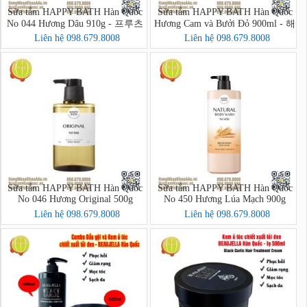
Sữa tắm HAPPY BATH Hàn Quốc
Sữa tắm HAPPY BATH Hàn Quốc
No 044 Hương Dâu 910g - 프루츠
Hương Cam và Bưởi Đỏ 900ml - 해
크러시 바디워시
피바스 스마일 브라이트닝 자몽오
Liên hệ 098.679.8008
Liên hệ 098.679.8008
렌지 바디워시
Sữa tắm HAPPY BATH Hàn Quốc
Sữa tắm HAPPY BATH Hàn Quốc
No 046 Hương Original 500g
No 450 Hương Lúa Mạch 900g
Liên hệ 098.679.8008
Liên hệ 098.679.8008