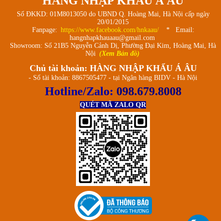
HÀNG NHẬP KHẨU Á ÂU
Số ĐKKD: 01M8013050 do UBND Q. Hoàng Mai, Hà Nội cấp ngày
20/01/2015
Fanpage:
https://www.facebook.com/hnkaau/
* Email:
hangnhapkhauaau@gmail.com
Showroom: Số 21B5 Nguyễn Cảnh Dị, Phường Đại Kim, Hoàng Mai, Hà
Nội
(Xem Bản đồ)
Chủ tài khoản: HÀNG NHẬP KHẨU Á ÂU
- Số tài khoản: 8867505477 - tại Ngân hàng BIDV - Hà Nội
Hotline/Zalo:
098.679.8008
QUÉT MÃ ZALO QR