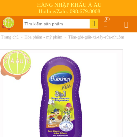
HÀNG NHẬP KHẨU Á ÂU
Hotline/Zalo: 098.679.8008
(0)
Trang chủ
»
Hóa phẩm - mỹ phẩm
»
Tắm-gội-giặt-xả-tẩy-rửa-nhuộm