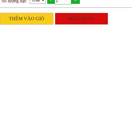
-
+
Số lượng đặt:
THÊM VÀO GIỎ
MUA NGAY