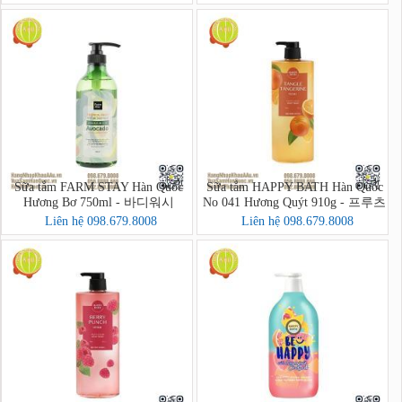
Sữa tắm FARM STAY Hàn Quốc
Sữa tắm HAPPY BATH Hàn Quốc
Hương Bơ 750ml - 바디워시
No 041 Hương Quýt 910g - 프루츠
크러시 바디워시
Liên hệ 098.679.8008
Liên hệ 098.679.8008