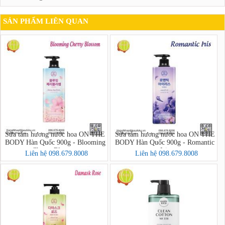
SẢN PHẨM LIÊN QUAN
Sữa tắm hương nước hoa ON THE
Sữa tắm hương nước hoa ON THE
BODY Hàn Quốc 900g - Blooming
BODY Hàn Quốc 900g - Romantic
Cherry Blossom
Iris
Liên hệ 098.679.8008
Liên hệ 098.679.8008