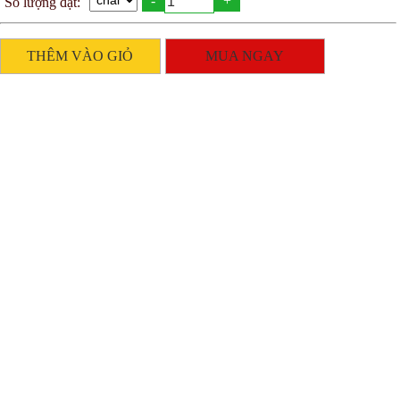
-
+
Số lượng đặt:
THÊM VÀO GIỎ
MUA NGAY