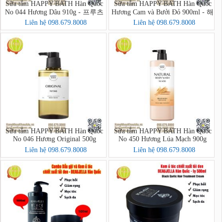
Sữa tắm HAPPY BATH Hàn Quốc
Sữa tắm HAPPY BATH Hàn Quốc
No 044 Hương Dâu 910g - 프루츠
Hương Cam và Bưởi Đỏ 900ml - 해
크러시 바디워시
피바스 스마일 브라이트닝 자몽오
Liên hệ 098.679.8008
Liên hệ 098.679.8008
렌지 바디워시
Sữa tắm HAPPY BATH Hàn Quốc
Sữa tắm HAPPY BATH Hàn Quốc
No 046 Hương Original 500g
No 450 Hương Lúa Mạch 900g
Liên hệ 098.679.8008
Liên hệ 098.679.8008