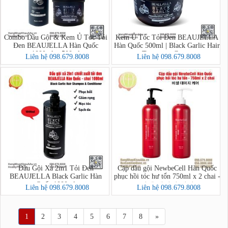
Combo Dầu Gội & Kem Ủ Tóc Tỏi
Kem Ủ Tóc Tỏi Đen BEAUJELLA
Đen BEAUJELLA Hàn Quốc
Hàn Quốc 500ml | Black Garlic Hair
1000ml + 500ml
Treatment Cream
Liên hệ 098.679.8008
Liên hệ 098.679.8008
Dầu Gội Xả 2in1 Tỏi Đen
Cặp dầu gội NewbeCell Hàn Quốc
BEAUJELLA Black Garlic Hàn
phục hồi tóc hư tổn 750ml x 2 chai -
Quốc 1000ml
비셀 데미지 케어
Liên hệ 098.679.8008
Liên hệ 098.679.8008
1
2
3
4
5
6
7
8
»