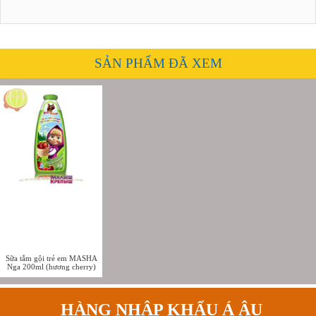
SẢN PHẨM ĐÃ XEM
Sữa tắm gội trẻ em MASHA
Nga 200ml (hương cherry)
HÀNG NHẬP KHẨU Á ÂU