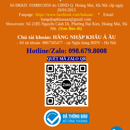
Số ĐKKD: 01M8013050 do UBND Q. Hoàng Mai, Hà Nội cấp ngày
20/01/2015
Fanpage:
https://www.facebook.com/hnkaau/
* Email:
hangnhapkhauaau@gmail.com
Showroom: Số 21B5 Nguyễn Cảnh Dị, Phường Đại Kim, Hoàng Mai, Hà
Nội
(Xem Bản đồ)
Chủ tài khoản: HÀNG NHẬP KHẨU Á ÂU
- Số tài khoản: 8867505477 - tại Ngân hàng BIDV - Hà Nội
Hotline/Zalo:
098.679.8008
QUÉT MÃ ZALO QR