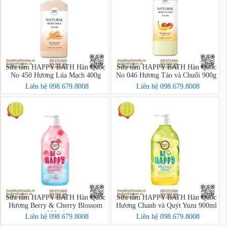
Sữa tắm HAPPY BATH Hàn Quốc
Sữa tắm HAPPY BATH Hàn Quốc
No 450 Hương Lúa Mạch 400g
No 046 Hương Táo và Chuối 900g
Liên hệ 098.679.8008
Liên hệ 098.679.8008
Sữa tắm HAPPY BATH Hàn Quốc
Sữa tắm HAPPY BATH Hàn Quốc
Hương Berry & Cherry Blossom
Hương Chanh và Quýt Yuzu 900ml
900ml
Liên hệ 098.679.8008
Liên hệ 098.679.8008