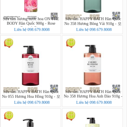
Sữa tắm hương nước hoa ON THE
Sữa tắm HAPPY BATH Hàn Quốc
BODY Hàn Quốc 900g - Rose
No 358 Hương Bông Vải 910g - 오
Damask Rose
리지널 컬렉션 바디워시
Liên hệ 098.679.8008
Liên hệ 098.679.8008
Sữa tắm HAPPY BATH Hàn Quốc
Sữa tắm HAPPY BATH Hàn Quốc
No 358 Hương Hoa Anh Đào 910g -
No 055 Hương Hoa Hồng 910g - 오
오리지널 컬렉션 바디워시
리지널 컬렉션 바디워시
Liên hệ 098.679.8008
Liên hệ 098.679.8008