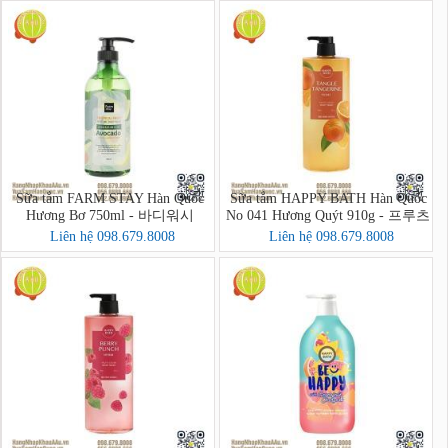
Sữa tắm FARM STAY Hàn Quốc
Sữa tắm HAPPY BATH Hàn Quốc
Hương Bơ 750ml - 바디워시
No 041 Hương Quýt 910g - 프루츠
크러시 바디워시
Liên hệ 098.679.8008
Liên hệ 098.679.8008