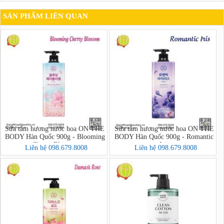
SẢN PHẨM LIÊN QUAN
Sữa tắm hương nước hoa ON THE
Sữa tắm hương nước hoa ON THE
BODY Hàn Quốc 900g - Blooming
BODY Hàn Quốc 900g - Romantic
Cherry Blossom
Iris
Liên hệ 098.679.8008
Liên hệ 098.679.8008