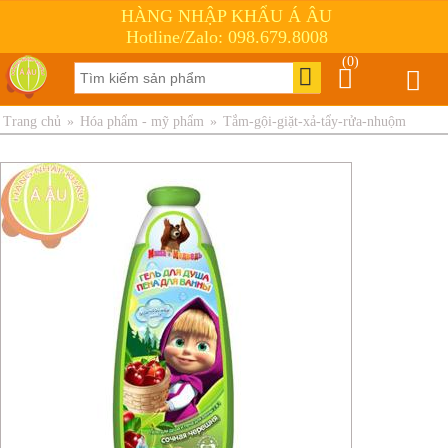
HÀNG NHẬP KHẨU Á ÂU
Hotline/Zalo: 098.679.8008
(0)
Trang chủ
»
Hóa phẩm - mỹ phẩm
»
Tắm-gội-giặt-xả-tẩy-rửa-nhuộm