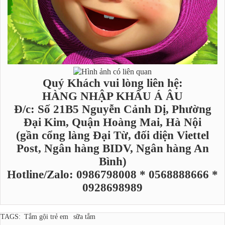
Quý Khách vui lòng liên hệ:
HÀNG NHẬP KHẨU Á ÂU
Đ/c: Số 21B5 Nguyễn Cảnh Dị, Phường
Đại Kim, Quận Hoàng Mai, Hà Nội
(gần cổng làng Đại Từ, đối diện Viettel
Post, Ngân hàng BIDV, Ngân hàng An
Bình)
Hotline/Zalo: 0986798008 * 0568888666 *
0928698989
TAGS:
Tắm gội trẻ em
sữa tắm