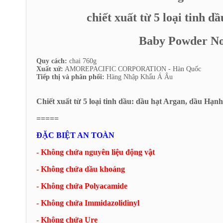
chiết xuất từ 5 loại tinh
Baby Powde
Quy cách:
chai 760g
Xuất xứ:
AMOREPACIFIC CORPORATION - Hàn Quốc
Tiếp thị và phân phối:
Hàng Nhập Khẩu Á Âu
Chiết xuất từ 5 loại tinh dầu: dầu hạt Argan, dầu Hạn
=====
ĐẶC BIỆT AN TOÀN
- Không chứa nguyên liệu động vật
- Không chứa dầu khoáng
- Không chứa Polyacamide
- Không chứa Immidazolidinyl
- Không chứa Ure