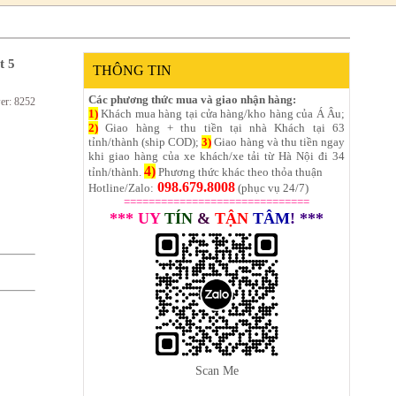
t 5
THÔNG TIN
Các phương thức mua và giao nhận hàng:
er: 8252
1)
Khách mua hàng tại cửa hàng/kho hàng của Á Âu;
2)
Giao hàng + thu tiền tại nhà Khách tại 63
tỉnh/thành (ship COD);
3)
Giao hàng và thu tiền ngay
khi giao hàng của xe khách/xe tải từ Hà Nội đi 34
4)
tỉnh/thành.
Phương thức khác theo thỏa thuận
098.679.8008
Hotline/Zalo:
(phục vụ 24/7)
==============================
*** UY
TÍN
&
TẬN
TÂM
! ***
Scan Me