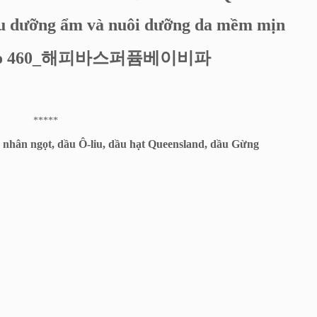
 dầu dưỡng ẩm và nuôi dưỡng da mềm mịn
r No 460_해피바스퍼퓸베이비파
*****
h nhân ngọt, dầu Ô-liu, dầu hạt Queensland, dầu Gừng