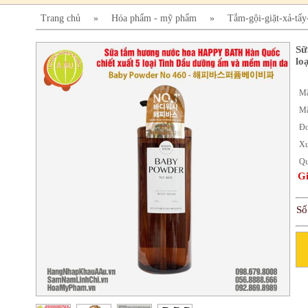
Trang chủ
»
Hóa phẩm - mỹ phẩm
»
Tắm-gội-giặt-xả-tẩ
Sữ
lo
Mã
Mã
Đơ
X
Qu
Gi
Số