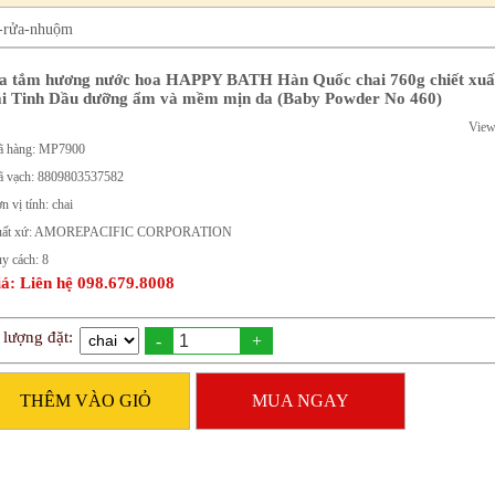
y-rửa-nhuộm
a tắm hương nước hoa HAPPY BATH Hàn Quốc chai 760g chiết xuấ
ại Tinh Dầu dưỡng ẩm và mềm mịn da (Baby Powder No 460)
View
 hàng: MP7900
 vạch: 8809803537582
n vị tính: chai
uất xứ: AMOREPACIFIC CORPORATION
y cách: 8
á: Liên hệ 098.679.8008
 lượng đặt:
-
+
THÊM VÀO GIỎ
MUA NGAY