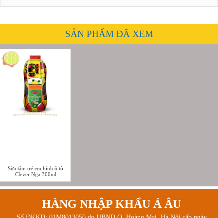
SẢN PHẨM ĐÃ XEM
Sữa tắm trẻ em hình ô tô
Clever Nga 300ml
HÀNG NHẬP KHẨU Á ÂU
Số ĐKKD: 01M8013050 do UBND Q. Hoàng Mai, Hà Nội cấp ngày