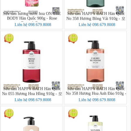
Sữa tắm hương nước hoa ON THE
Sữa tắm HAPPY BATH Hàn Quốc
BODY Hàn Quốc 900g - Rose
No 358 Hương Bông Vải 910g - 오
Damask Rose
리지널 컬렉션 바디워시
Liên hệ 098.679.8008
Liên hệ 098.679.8008
Sữa tắm HAPPY BATH Hàn Quốc
Sữa tắm HAPPY BATH Hàn Quốc
No 358 Hương Hoa Anh Đào 910g -
No 055 Hương Hoa Hồng 910g - 오
오리지널 컬렉션 바디워시
리지널 컬렉션 바디워시
Liên hệ 098.679.8008
Liên hệ 098.679.8008