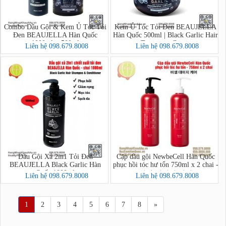
Combo Dầu Gội & Kem Ủ Tóc Tỏi
Kem Ủ Tóc Tỏi Đen BEAUJELLA
Đen BEAUJELLA Hàn Quốc
Hàn Quốc 500ml | Black Garlic Hair
1000ml + 500ml
Treatment Cream
Liên hệ 098.679.8008
Liên hệ 098.679.8008
Dầu Gội Xả 2in1 Tỏi Đen
Cặp dầu gội NewbeCell Hàn Quốc
BEAUJELLA Black Garlic Hàn
phục hồi tóc hư tổn 750ml x 2 chai -
Quốc 1000ml
비셀 데미지 케어
Liên hệ 098.679.8008
Liên hệ 098.679.8008
1
2
3
4
5
6
7
8
»