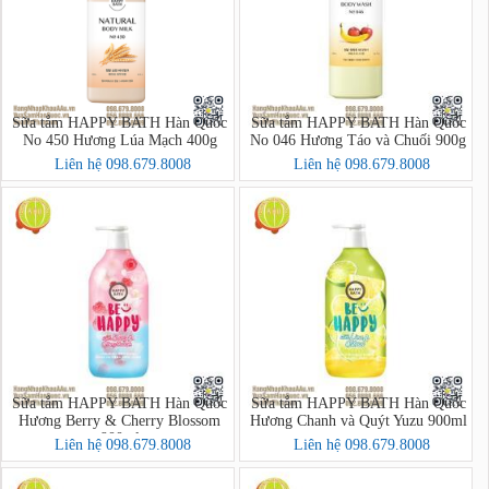
Sữa tắm HAPPY BATH Hàn Quốc
Sữa tắm HAPPY BATH Hàn Quốc
No 450 Hương Lúa Mạch 400g
No 046 Hương Táo và Chuối 900g
Liên hệ 098.679.8008
Liên hệ 098.679.8008
Sữa tắm HAPPY BATH Hàn Quốc
Sữa tắm HAPPY BATH Hàn Quốc
Hương Berry & Cherry Blossom
Hương Chanh và Quýt Yuzu 900ml
900ml
Liên hệ 098.679.8008
Liên hệ 098.679.8008