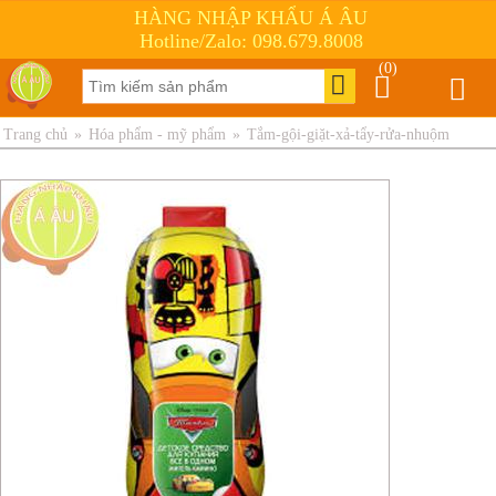
HÀNG NHẬP KHẨU Á ÂU
Hotline/Zalo: 098.679.8008
(0)
Trang chủ
»
Hóa phẩm - mỹ phẩm
»
Tắm-gội-giặt-xả-tẩy-rửa-nhuộm