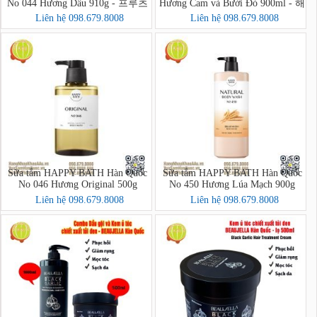
No 044 Hương Dâu 910g - 프루츠
Hương Cam và Bưởi Đỏ 900ml - 해
크러시 바디워시
피바스 스마일 브라이트닝 자몽오
Liên hệ 098.679.8008
Liên hệ 098.679.8008
렌지 바디워시
Sữa tắm HAPPY BATH Hàn Quốc
Sữa tắm HAPPY BATH Hàn Quốc
No 046 Hương Original 500g
No 450 Hương Lúa Mạch 900g
Liên hệ 098.679.8008
Liên hệ 098.679.8008