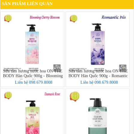
SẢN PHẨM LIÊN QUAN
Sữa tắm hương nước hoa ON THE
Sữa tắm hương nước hoa ON THE
BODY Hàn Quốc 900g - Blooming
BODY Hàn Quốc 900g - Romantic
Cherry Blossom
Iris
Liên hệ 098.679.8008
Liên hệ 098.679.8008