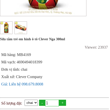
Sữa tắm trẻ em hình ô tô Clever Nga 300ml
Viewer: 23937
Mã hàng: MB4169
Mã vạch: 4690494018399
Đơn vị tính: chai
Xuất xứ: Clever Company
Giá: Liên hệ 098.679.8008
-
+
Số lượng đặt: