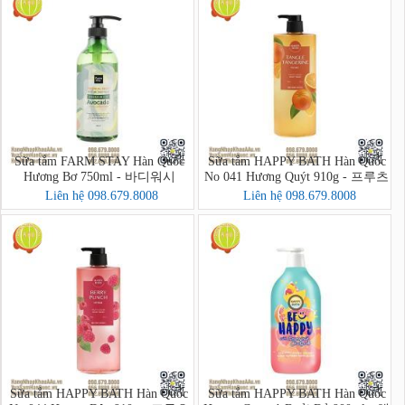
Sữa tắm FARM STAY Hàn Quốc
Sữa tắm HAPPY BATH Hàn Quốc
Hương Bơ 750ml - 바디워시
No 041 Hương Quýt 910g - 프루츠
크러시 바디워시
Liên hệ 098.679.8008
Liên hệ 098.679.8008
Sữa tắm HAPPY BATH Hàn Quốc
Sữa tắm HAPPY BATH Hàn Quốc