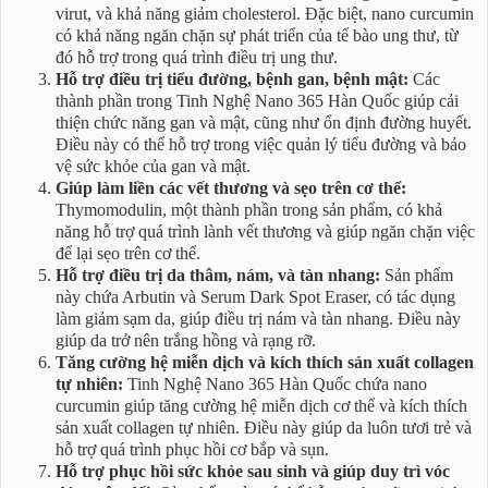
virut, và khả năng giảm cholesterol. Đặc biệt, nano curcumin
có khả năng ngăn chặn sự phát triển của tế bào ung thư, từ
đó hỗ trợ trong quá trình điều trị ung thư.
Hỗ trợ điều trị tiểu đường, bệnh gan, bệnh mật:
Các
thành phần trong Tinh Nghệ Nano 365 Hàn Quốc giúp cải
thiện chức năng gan và mật, cũng như ổn định đường huyết.
Điều này có thể hỗ trợ trong việc quản lý tiểu đường và bảo
vệ sức khỏe của gan và mật.
Giúp làm liền các vết thương và sẹo trên cơ thể:
Thymomodulin, một thành phần trong sản phẩm, có khả
năng hỗ trợ quá trình lành vết thương và giúp ngăn chặn việc
để lại sẹo trên cơ thể.
Hỗ trợ điều trị da thâm, nám, và tàn nhang:
Sản phẩm
này chứa Arbutin và Serum Dark Spot Eraser, có tác dụng
làm giảm sạm da, giúp điều trị nám và tàn nhang. Điều này
giúp da trở nên trắng hồng và rạng rỡ.
Tăng cường hệ miễn dịch và kích thích sản xuất collagen
tự nhiên:
Tinh Nghệ Nano 365 Hàn Quốc chứa nano
curcumin giúp tăng cường hệ miễn dịch cơ thể và kích thích
sản xuất collagen tự nhiên. Điều này giúp da luôn tươi trẻ và
hỗ trợ quá trình phục hồi cơ bắp và sụn.
Hỗ trợ phục hồi sức khỏe sau sinh và giúp duy trì vóc