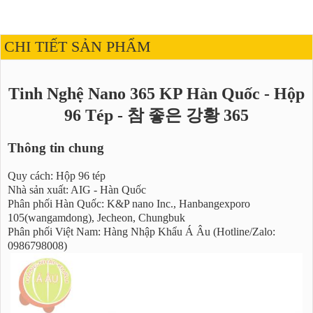
CHI TIẾT SẢN PHẨM
Tinh Nghệ Nano 365 KP Hàn Quốc - Hộp
96 Tép - 참 좋은 강황 365
Thông tin chung
Quy cách: Hộp 96 tép
Nhà sản xuất: AIG - Hàn Quốc
Phân phối Hàn Quốc: K&P nano Inc., Hanbangexporo
105(wangamdong), Jecheon, Chungbuk
Phân phối Việt Nam: Hàng Nhập Khẩu Á Âu (Hotline/Zalo:
0986798008)