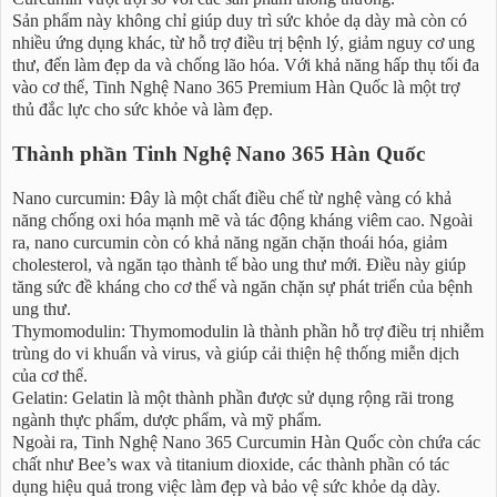
Sản phẩm này không chỉ giúp duy trì sức khỏe dạ dày mà còn có
nhiều ứng dụng khác, từ hỗ trợ điều trị bệnh lý, giảm nguy cơ ung
thư, đến làm đẹp da và chống lão hóa. Với khả năng hấp thụ tối đa
vào cơ thể, Tinh Nghệ Nano 365 Premium Hàn Quốc là một trợ
thủ đắc lực cho sức khỏe và làm đẹp.
Thành phần Tinh Nghệ Nano 365 Hàn Quốc
Nano curcumin: Đây là một chất điều chế từ nghệ vàng có khả
năng chống oxi hóa mạnh mẽ và tác động kháng viêm cao. Ngoài
ra, nano curcumin còn có khả năng ngăn chặn thoái hóa, giảm
cholesterol, và ngăn tạo thành tế bào ung thư mới. Điều này giúp
tăng sức đề kháng cho cơ thể và ngăn chặn sự phát triển của bệnh
ung thư.
Thymomodulin: Thymomodulin là thành phần hỗ trợ điều trị nhiễm
trùng do vi khuẩn và virus, và giúp cải thiện hệ thống miễn dịch
của cơ thể.
Gelatin: Gelatin là một thành phần được sử dụng rộng rãi trong
ngành thực phẩm, dược phẩm, và mỹ phẩm.
Ngoài ra, Tinh Nghệ Nano 365 Curcumin Hàn Quốc còn chứa các
chất như Bee’s wax và titanium dioxide, các thành phần có tác
dụng hiệu quả trong việc làm đẹp và bảo vệ sức khỏe dạ dày.