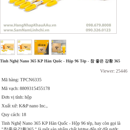
Tinh Nghệ Nano 365 KP Hàn Quốc - Hộp 96 Tép - 참 좋은 강황 365
Viewer: 25446
Mã hàng: TPCN6335
Mã vạch: 8809315455178
Đơn vị tính: hộp
Xuất xứ: K&P nano Inc.,
Quy cách: 18
Tinh Nghệ Nano 365 KP Hàn Quốc - Hộp 96 tép, hay còn gọi là
"참좋은강황365," là một sản phẩm chất lượng đến từ đất nước