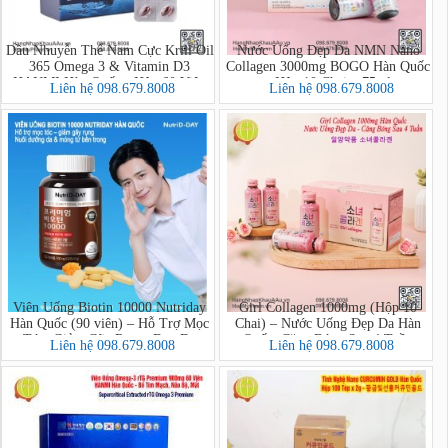
Dầu Nhuyễn Thể Nam Cực Krill Oil
Nước Uống Đẹp Da NMN Nano
365 Omega 3 & Vitamin D3
Collagen 3000mg BOGO Hàn Quốc
HANMI Hàn Quốc - Hộp 60 Viên
- Hộp 10 Chai x 75ml
Liên hệ 098.679.8008
Liên hệ 098.679.8008
Viên Uống Biotin 10000 Nutriday
Girl Collagen 1000mg (Hộp 10
Hàn Quốc (90 viên) – Hỗ Trợ Mọc
Chai) – Nước Uống Đẹp Da Hàn
Tóc, Giảm Gãy Rụng, Đẹp Da
Quốc, Căng Bóng Sau 4 Tuần
Liên hệ 098.679.8008
Liên hệ 098.679.8008