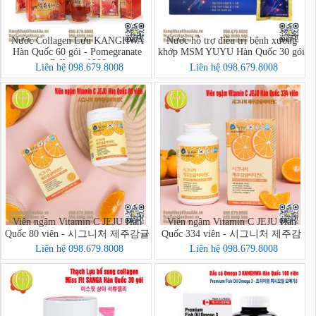
Nước Collagen Lựu KANGHWA
Nước hỗ trợ điều trị bệnh xương
Hàn Quốc 60 gói - Pomegranate
khớp MSM YUYU Hàn Quốc 30 gói
Collagen 1000
- 생생관절원
Liên hệ 098.679.8008
Liên hệ 098.679.8008
Viên ngậm Vitamin C JEJU Hàn
Viên ngậm Vitamin C JEJU Hàn
Quốc 80 viên - 시그니처 제주감귤
Quốc 334 viên - 시그니처 제주감
비타민C
귤비타민C
Liên hệ 098.679.8008
Liên hệ 098.679.8008