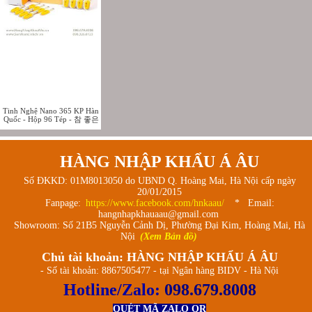
Tinh Nghệ Nano 365 KP Hàn
Quốc - Hộp 96 Tép - 참 좋은
강황 365
HÀNG NHẬP KHẨU Á ÂU
Số ĐKKD: 01M8013050 do UBND Q. Hoàng Mai, Hà Nội cấp ngày
20/01/2015
Fanpage:
https://www.facebook.com/hnkaau/
* Email:
hangnhapkhauaau@gmail.com
Showroom: Số 21B5 Nguyễn Cảnh Dị, Phường Đại Kim, Hoàng Mai, Hà
Nội
(Xem Bản đồ)
Chủ tài khoản: HÀNG NHẬP KHẨU Á ÂU
- Số tài khoản: 8867505477 - tại Ngân hàng BIDV - Hà Nội
Hotline/Zalo:
098.679.8008
QUÉT MÃ ZALO QR