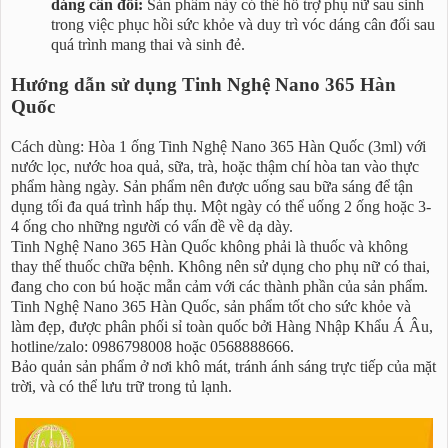
dáng cân đối:
Sản phẩm này có thể hỗ trợ phụ nữ sau sinh
trong việc phục hồi sức khỏe và duy trì vóc dáng cân đối sau
quá trình mang thai và sinh đẻ.
Hướng dẫn sử dụng Tinh Nghệ Nano 365 Hàn
Quốc
Cách dùng: Hòa 1 ống Tinh Nghệ Nano 365 Hàn Quốc (3ml) với
nước lọc, nước hoa quả, sữa, trà, hoặc thậm chí hòa tan vào thực
phẩm hàng ngày. Sản phẩm nên được uống sau bữa sáng để tận
dụng tối đa quá trình hấp thụ. Một ngày có thể uống 2 ống hoặc 3-
4 ống cho những người có vấn đề về dạ dày.
Tinh Nghệ Nano 365 Hàn Quốc không phải là thuốc và không
thay thế thuốc chữa bệnh. Không nên sử dụng cho phụ nữ có thai,
đang cho con bú hoặc mẫn cảm với các thành phần của sản phẩm.
Tinh Nghệ Nano 365 Hàn Quốc, sản phẩm tốt cho sức khỏe và
làm đẹp, được phân phối sỉ toàn quốc bởi Hàng Nhập Khẩu Á Âu,
hotline/zalo: 0986798008 hoặc 0568888666.
Bảo quản sản phẩm ở nơi khô mát, tránh ánh sáng trực tiếp của mặt
trời, và có thể lưu trữ trong tủ lạnh.