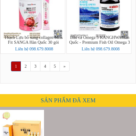
Thạch Lựu bổ sung collagen Miss
Dầu cá Omega 3 KANGHWA Hàn
Fit SANGA Hàn Quốc 30 gói
Quốc - Premium Fish Oil Omega 3
Liên hệ 098.679.8008
Liên hệ 098.679.8008
1
2
3
4
5
»
SẢN PHẨM ĐÃ XEM