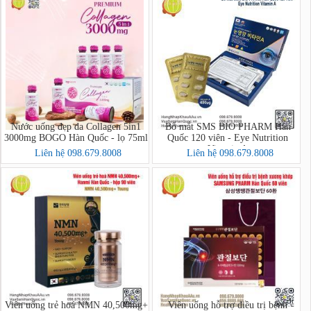
Nước uống đẹp da Collagen 5in1
Bổ mắt SMS BIO PHARM Hàn
3000mg BOGO Hàn Quốc - lọ 75ml
Quốc 120 viên - Eye Nutrition
Vitamin A
Liên hệ 098.679.8008
Liên hệ 098.679.8008
Viên uống trẻ hoá NMN 40,500mg+
Viên uống hỗ trợ điều trị bệnh