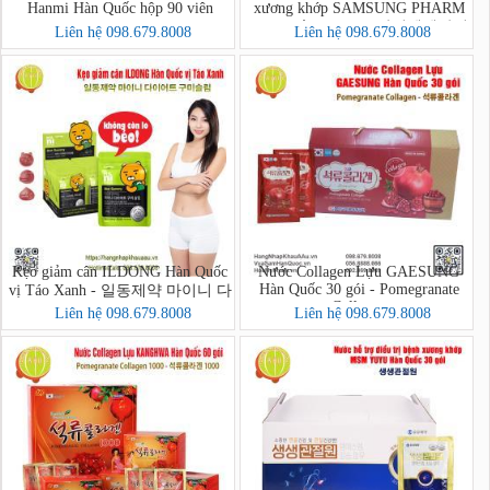
Hanmi Hàn Quốc hộp 90 viên
xương khớp SAMSUNG PHARM
Hàn Quốc 60 viên - 삼성쌩쌩관절
Liên hệ 098.679.8008
Liên hệ 098.679.8008
보단 60환
Kẹo giảm cân ILDONG Hàn Quốc
Nước Collagen Lựu GAESUNG
Hàn Quốc 30 gói - Pomegranate
vị Táo Xanh - 일동제약 마이니 다
Collagen
이어트 구미슬림
Liên hệ 098.679.8008
Liên hệ 098.679.8008