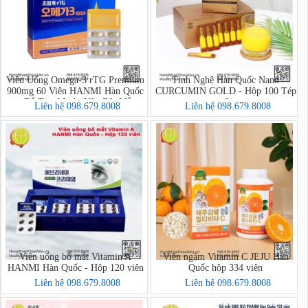
Viên Uống Omega-3 rTG Premium
Tinh Nghệ Hàn Quốc Nano
900mg 60 Viên HANMI Hàn Quốc
CURCUMIN GOLD - Hộp 100 Tép
– Bổ Tim Mạch, Não Bộ, Mắt
x 2g
Liên hệ 098.679.8008
Liên hệ 098.679.8008
Viên uống bổ mắt Vitamin A
Viên ngậm Vitamin C JEJU Hàn
HANMI Hàn Quốc - Hộp 120 viên
Quốc hộp 334 viên
Liên hệ 098.679.8008
Liên hệ 098.679.8008