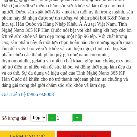
Hàn Quốc với sứ mệnh chăm sóc sức khỏe và làm đẹp cho mọi
người. Được sản xuất bởi AIG - một tên tuổi uy tín trong ngành, sản
phẩm này đã nhận được sự tin tưởng và phân phối bởi K&P Nano
Inc. tại Hàn Quốc và Hàng Nhập Khẩu Á Âu tại Việt Nam. Tinh
Nghệ Nano 365 KP Hàn Quốc nổi bật với khả năng kết hợp các lợi
ích về sức khỏe và làm đẹp trong một hộp 96 tép. Với chất lượng
cao, sản phẩm này là một lựa chọn hoàn hảo cho những người quan
tâm đến việc bảo vệ sức khỏe và cải thiện ngoại hình của họ. Sản
phẩm chứa các thành phần quý giá như nano curcumin,
thymomodulin, gelatin và nhiều chất khác, giúp bạn chống oxy hóa,
hỗ trợ điều trị nhiều vấn đề sức khỏe, và đồng thời giúp làm đẹp da
và cơ thể. Sự đa dụng và hiệu quả của Tinh Nghệ Nano 365 KP
Hàn Quốc đã khiến cho nó trở thành một sản phẩm ưa chuộng và
đáng giá trong thế giới chăm sóc sức khỏe và làm đẹp.
Giá: Liên hệ 098.679.8008
-
+
Số lượng đặt:
THÊM VÀO GIỎ
MUA NGAY