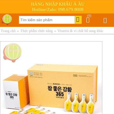
HÀNG NHẬP KHẨU Á ÂU
Hotline/Zalo: 098.679.8008
(0)
Trang chủ
»
Thực phẩm chức năng
»
Vitamin & vi chất bổ sung khác