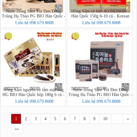
Nước Hồng Sâm Tỏi Đen Đông
Hồng Sâm củ khô JEONGNONG
Trùng Hạ Thảo PG BIO Hàn Quốc -
Hàn Quốc 150g 6-10 củ - Korean
Hộp 30 Gói (New)
Red Ginseng
Liên hệ 098.679.8008
Liên hệ 098.679.8008
Hồng Sâm nguyên củ tẩm mật ong
Nước Hồng Sâm Tỏi Đen Đông
HG BIO Hàn Quốc hộp 180g 6 củ -
Trùng Hạ Thảo PG BIO Hàn Quốc -
hộp 30 gói
홍삼정과
Liên hệ 098.679.8008
Liên hệ 098.679.8008
1
2
3
4
5
6
7
8
9
10
…
»
»»