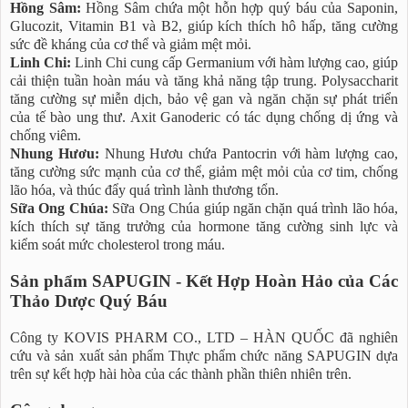
Hồng Sâm:
Hồng Sâm chứa một hỗn hợp quý báu của Saponin,
Glucozit, Vitamin B1 và B2, giúp kích thích hô hấp, tăng cường
sức đề kháng của cơ thể và giảm mệt mỏi.
Linh Chi:
Linh Chi cung cấp Germanium với hàm lượng cao, giúp
cải thiện tuần hoàn máu và tăng khả năng tập trung. Polysaccharit
tăng cường sự miễn dịch, bảo vệ gan và ngăn chặn sự phát triển
của tế bào ung thư. Axit Ganoderic có tác dụng chống dị ứng và
chống viêm.
Nhung Hươu:
Nhung Hươu chứa Pantocrin với hàm lượng cao,
tăng cường sức mạnh của cơ thể, giảm mệt mỏi của cơ tim, chống
lão hóa, và thúc đẩy quá trình lành thương tổn.
Sữa Ong Chúa:
Sữa Ong Chúa giúp ngăn chặn quá trình lão hóa,
kích thích sự tăng trưởng của hormone tăng cường sinh lực và
kiểm soát mức cholesterol trong máu.
Sản phẩm SAPUGIN - Kết Hợp Hoàn Hảo của Các
Thảo Dược Quý Báu
Công ty KOVIS PHARM CO., LTD – HÀN QUỐC đã nghiên
cứu và sản xuất sản phẩm Thực phẩm chức năng SAPUGIN dựa
trên sự kết hợp hài hòa của các thành phần thiên nhiên trên.