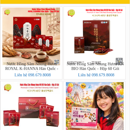
Nước Hồng Sâm Nhung Hươu
Nước Hồng Sâm Nhung Hươu KN
ROYAL K-HANNA Hàn Quốc -
BIO Hàn Quốc - Hộp 60 Gói
Hộp 30 Gói (천녹홍삼 ROYAL)
Liên hệ 098.679.8008
Liên hệ 098.679.8008