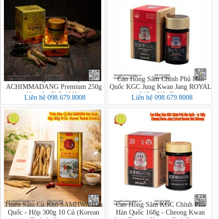
Cao Hồng Sâm Hàn Quốc
Cao Hồng Sâm Chính Phủ Hàn
ACHIMMADANG Premium 250g
Quốc KGC Jung Kwan Jang ROYAL
Nguyên Chất 100%
240g (Nội Địa)
Liên hệ 098.679.8008
Liên hệ 098.679.8008
Thiên Sâm Củ Khô SAMHWA Hàn
Cao Hồng Sâm KGC Chính Phủ
Quốc - Hộp 300g 10 Củ (Korean
Hàn Quốc 168g - Cheong Kwan