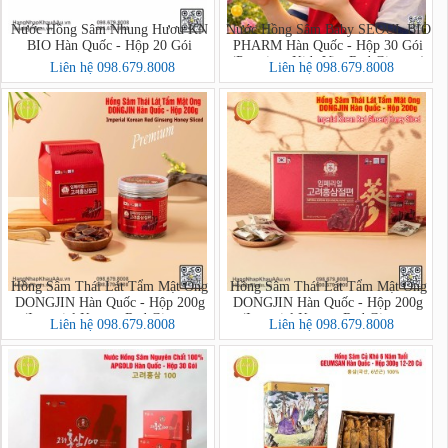
Nước Hồng Sâm Nhung Hươu KN
Nước Hồng Sâm Baby SEOUL BIO
BIO Hàn Quốc - Hộp 20 Gói
PHARM Hàn Quốc - Hộp 30 Gói
(Premium Kids Vita Red Ginseng)
Liên hệ 098.679.8008
Liên hệ 098.679.8008
Hồng Sâm Thái Lát Tẩm Mật Ong
Hồng Sâm Thái Lát Tẩm Mật Ong
DONGJIN Hàn Quốc - Hộp 200g
DONGJIN Hàn Quốc - Hộp 200g
(Imperial Korean Red Ginseng
(Imperial Korean Red Ginseng
Liên hệ 098.679.8008
Liên hệ 098.679.8008
Honey Sliced PREMIUM)
Honey Sliced)