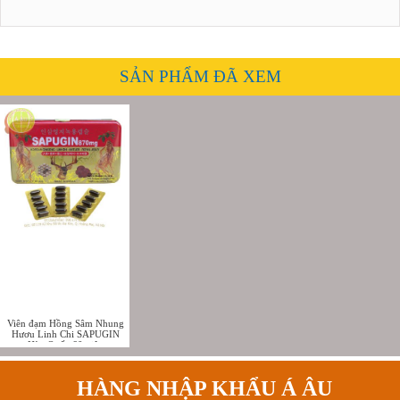
SẢN PHẨM ĐÃ XEM
Viên đạm Hồng Sâm Nhung
Hươu Linh Chi SAPUGIN
Hàn Quốc 60 viên
HÀNG NHẬP KHẨU Á ÂU