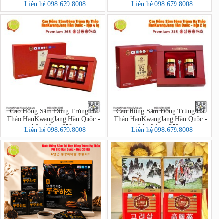
Taekuk Ginseng)
Jang Extract Korean Red Ginseng
Liên hệ 098.679.8008
Liên hệ 098.679.8008
Cao Hồng Sâm Đông Trùng Hạ
Cao Hồng Sâm Đông Trùng Hạ
Thảo HanKwangJang Hàn Quốc -
Thảo HanKwangJang Hàn Quốc -
hộp 4 lọ x 250g
hộp 2 lọ x 250g
Liên hệ 098.679.8008
Liên hệ 098.679.8008