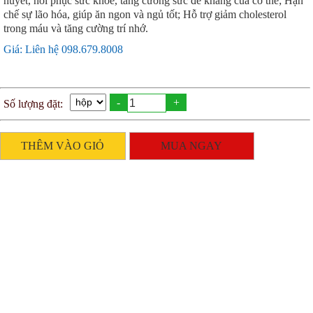
huyết, hồi phục sức khỏe, tăng cường sức đề kháng của cơ thể; Hạn
chế sự lão hóa, giúp ăn ngon và ngủ tốt; Hỗ trợ giảm cholesterol
trong máu và tăng cường trí nhớ.
Giá: Liên hệ 098.679.8008
-
+
Số lượng đặt:
THÊM VÀO GIỎ
MUA NGAY