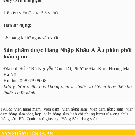
Quy cách đóng gói:
Hộp 60 viên (12 vỉ * 5 viên)
Hạn sử dụng:
36 tháng kể từ ngày sản xuất.
Sản phẩm được Hàng Nhập Khẩu Á Âu phân phối
toàn quốc.
Địa chỉ: Số 21B5 Nguyễn Cảnh Dị, Phường Đại Kim, Hoàng Mai,
Hà Nội.
Hotline: 098.679.8008
Lưu ý: Sản phẩm này không phải là thuốc và không thay thế cho
thuốc chữa bệnh.
TAGS:
viên nang mềm
viên đạm
viên hồng sâm
viên đạm hồng sâm
viên
đạm hồng sâm tổng hợp
viên hồng sâm linh chi nhung hươu sữa ong chúa
hồng sâm Hàn Quốc
red ginseng
Hồng Sâm dạng viên
SẢN PHẨM LIÊN QUAN