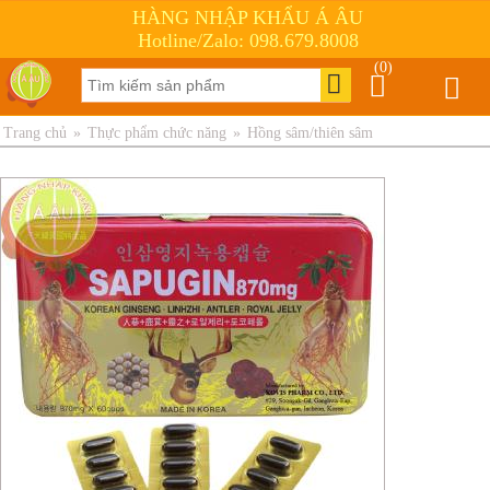
HÀNG NHẬP KHẨU Á ÂU
Hotline/Zalo: 098.679.8008
(0)
Trang chủ
»
Thực phẩm chức năng
»
Hồng sâm/thiên sâm