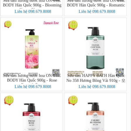
Sữa tắm hương nước hoa ON THE
Sữa tắm hương nước hoa ON THE
BODY Hàn Quốc 900g - Blooming
BODY Hàn Quốc 900g - Romantic
Cherry Blossom
Iris
Liên hệ 098.679.8008
Liên hệ 098.679.8008
Sữa tắm hương nước hoa ON THE
Sữa tắm HAPPY BATH Hàn Quốc
BODY Hàn Quốc 900g - Rose
No 358 Hương Bông Vải 910g - 오
Damask Rose
리지널 컬렉션 바디워시
Liên hệ 098.679.8008
Liên hệ 098.679.8008