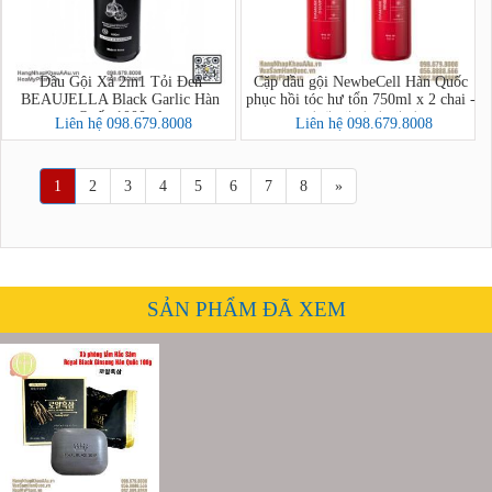
Dầu Gội Xả 2in1 Tỏi Đen
Cặp dầu gội NewbeCell Hàn Quốc
BEAUJELLA Black Garlic Hàn
phục hồi tóc hư tổn 750ml x 2 chai -
Quốc 1000ml
비셀 데미지 케어
Liên hệ 098.679.8008
Liên hệ 098.679.8008
1
2
3
4
5
6
7
8
»
SẢN PHẨM ĐÃ XEM