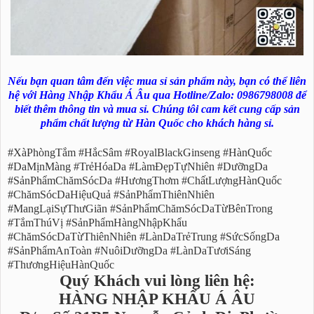
Nếu bạn quan tâm đến việc mua sỉ sản phẩm này, bạn có thể liên
hệ với Hàng Nhập Khẩu Á Âu qua Hotline/Zalo: 0986798008 để
biết thêm thông tin và mua sỉ. Chúng tôi cam kết cung cấp sản
phẩm chất lượng từ Hàn Quốc cho khách hàng sỉ.
#XàPhòngTắm #HắcSâm #RoyalBlackGinseng #HànQuốc
#DaMịnMàng #TrẻHóaDa #LàmĐẹpTựNhiên #DưỡngDa
#SảnPhẩmChămSócDa #HươngThơm #ChấtLượngHànQuốc
#ChămSócDaHiệuQuả #SảnPhẩmThiênNhiên
#MangLạiSựThưGiãn #SảnPhẩmChămSócDaTừBênTrong
#TắmThúVị #SảnPhẩmHàngNhậpKhẩu
#ChămSócDaTừThiênNhiên #LànDaTrẻTrung #SứcSốngDa
#SảnPhẩmAnToàn #NuôiDưỡngDa #LànDaTươiSáng
#ThươngHiệuHànQuốc
Quý Khách vui lòng liên hệ:
HÀNG NHẬP KHẨU Á ÂU