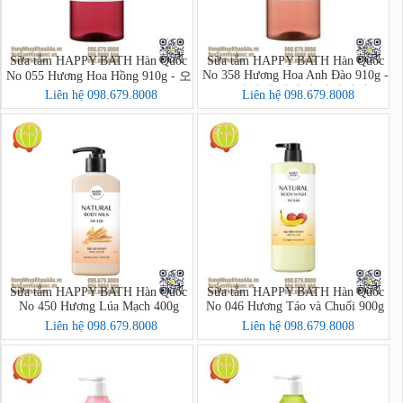
Sữa tắm HAPPY BATH Hàn Quốc
Sữa tắm HAPPY BATH Hàn Quốc
No 358 Hương Hoa Anh Đào 910g -
No 055 Hương Hoa Hồng 910g - 오
오리지널 컬렉션 바디워시
리지널 컬렉션 바디워시
Liên hệ 098.679.8008
Liên hệ 098.679.8008
Sữa tắm HAPPY BATH Hàn Quốc
Sữa tắm HAPPY BATH Hàn Quốc
No 450 Hương Lúa Mạch 400g
No 046 Hương Táo và Chuối 900g
Liên hệ 098.679.8008
Liên hệ 098.679.8008