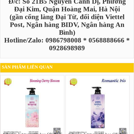
Đ/c: Số 21B5 Nguyễn Cảnh Dị, Phường
Đại Kim, Quận Hoàng Mai, Hà Nội
(gần cổng làng Đại Từ, đối diện Viettel
Post, Ngân hàng BIDV, Ngân hàng An
Bình)
Hotline/Zalo: 0986798008 * 0568888666 *
0928698989
SẢN PHẨM LIÊN QUAN