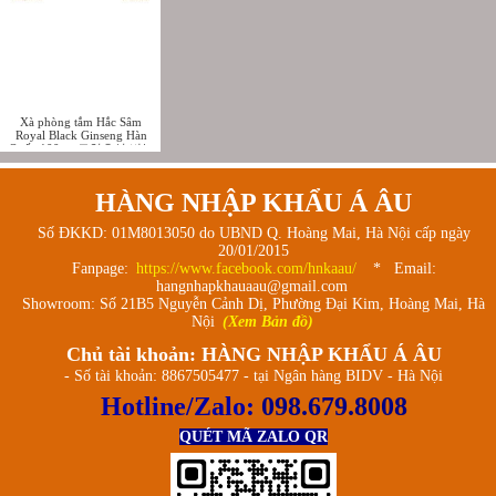
Xà phòng tắm Hắc Sâm
Royal Black Ginseng Hàn
Quốc 100g - 로얄흑삼 비누
100g
HÀNG NHẬP KHẨU Á ÂU
Số ĐKKD: 01M8013050 do UBND Q. Hoàng Mai, Hà Nội cấp ngày
20/01/2015
Fanpage:
https://www.facebook.com/hnkaau/
* Email:
hangnhapkhauaau@gmail.com
Showroom: Số 21B5 Nguyễn Cảnh Dị, Phường Đại Kim, Hoàng Mai, Hà
Nội
(Xem Bản đồ)
Chủ tài khoản: HÀNG NHẬP KHẨU Á ÂU
- Số tài khoản: 8867505477 - tại Ngân hàng BIDV - Hà Nội
Hotline/Zalo:
098.679.8008
QUÉT MÃ ZALO QR