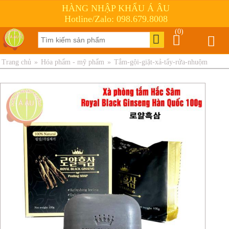
HÀNG NHẬP KHẨU Á ÂU
Hotline/Zalo: 098.679.8008
(0)
Trang chủ
»
Hóa phẩm - mỹ phẩm
»
Tắm-gội-giặt-xả-tẩy-rửa-nhuộm