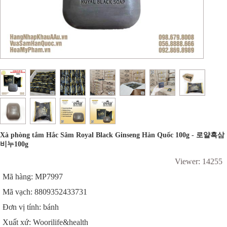
Xà phòng tắm Hắc Sâm Royal Black Ginseng Hàn Quốc 100g - 로얄흑삼
비누100g
Viewer: 14255
Mã hàng: MP7997
Mã vạch: 8809352433731
Đơn vị tính: bánh
Xuất xứ: Woorilife&health