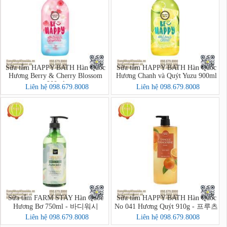
Sữa tắm HAPPY BATH Hàn Quốc
Sữa tắm HAPPY BATH Hàn Quốc
Hương Berry & Cherry Blossom
Hương Chanh và Quýt Yuzu 900ml
900ml
Liên hệ 098.679.8008
Liên hệ 098.679.8008
Sữa tắm FARM STAY Hàn Quốc
Sữa tắm HAPPY BATH Hàn Quốc
Hương Bơ 750ml - 바디워시
No 041 Hương Quýt 910g - 프루츠
크러시 바디워시
Liên hệ 098.679.8008
Liên hệ 098.679.8008