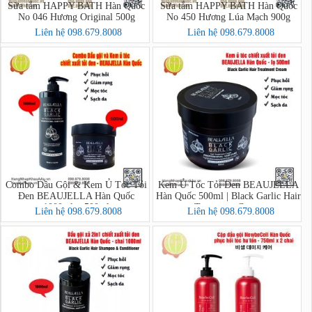
Sữa tắm HAPPY BATH Hàn Quốc
Sữa tắm HAPPY BATH Hàn Quốc
No 046 Hương Original 500g
No 450 Hương Lúa Mạch 900g
Liên hệ 098.679.8008
Liên hệ 098.679.8008
Combo Dầu Gội & Kem Ủ Tóc Tỏi
Kem Ủ Tóc Tỏi Đen BEAUJELLA
Đen BEAUJELLA Hàn Quốc
Hàn Quốc 500ml | Black Garlic Hair
1000ml + 500ml
Treatment Cream
Liên hệ 098.679.8008
Liên hệ 098.679.8008