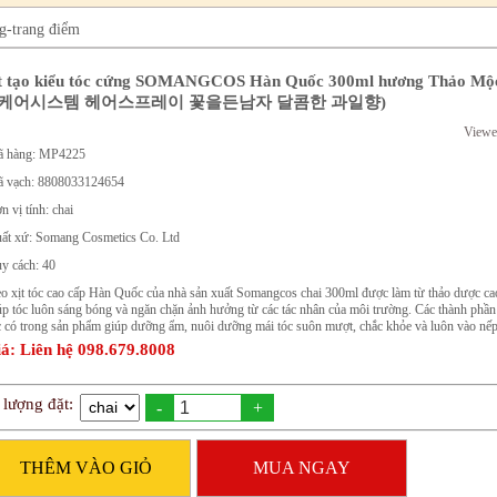
g-trang điểm
t tạo kiểu tóc cứng SOMANGCOS Hàn Quốc 300ml hương Thảo Mộ
케어시스템 헤어스프레이 꽃을든남자 달콤한 과일향)
Viewe
 hàng: MP4225
 vạch: 8808033124654
n vị tính: chai
ất xứ: Somang Cosmetics Co. Ltd
y cách: 40
o xịt tóc cao cấp Hàn Quốc của nhà sản xuất Somangcos chai 300ml được làm từ thảo dược ca
úp tóc luôn sáng bóng và ngăn chặn ảnh hưởng từ các tác nhân của môi trường. Các thành phầ
c có trong sản phẩm giúp dưỡng ẩm, nuôi dưỡng mái tóc suôn mượt, chắc khỏe và luôn vào nếp
á: Liên hệ 098.679.8008
 lượng đặt:
-
+
THÊM VÀO GIỎ
MUA NGAY