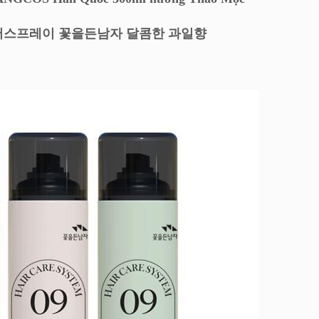
스프레이 꽃을든남자 달콤한 과일향