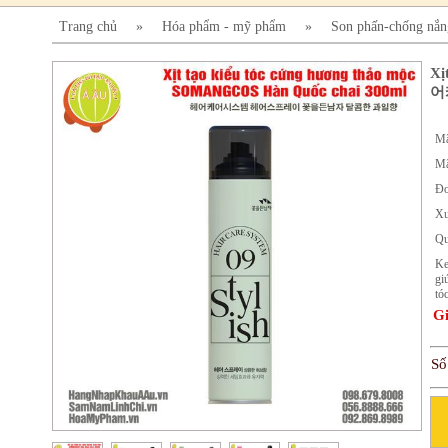
Trang chủ
»
Hóa phẩm - mỹ phẩm
»
Son phấn-chống nắn
Xị
어
Mã
Mã
Đơ
Xu
Qu
Ke
gi
tó
Gi
Số