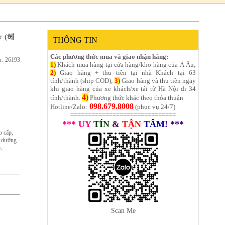
c (헤
THÔNG TIN
Các phương thức mua và giao nhận hàng:
r: 26193
1)
Khách mua hàng tại cửa hàng/kho hàng của Á Âu;
2)
Giao hàng + thu tiền tại nhà Khách tại 63
tỉnh/thành (ship COD);
3)
Giao hàng và thu tiền ngay
khi giao hàng của xe khách/xe tải từ Hà Nội đi 34
4)
tỉnh/thành.
Phương thức khác theo thỏa thuận
098.679.8008
Hotline/Zalo:
(phục vụ 24/7)
==============================
*** UY
TÍN
&
TẬN
TÂM
! ***
o cấp,
n dưỡng
.
Scan Me