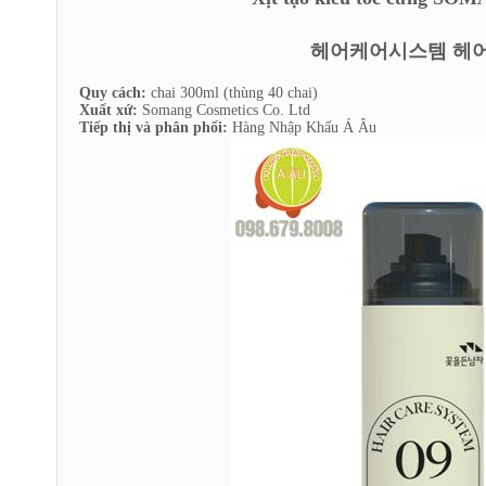
헤어케어시스템 헤어
Quy cách:
chai 300ml (thùng 40 chai)
Xuất xứ:
Somang Cosmetics Co. Ltd
Tiếp thị và phân phối:
Hàng Nhập Khấu Á Âu