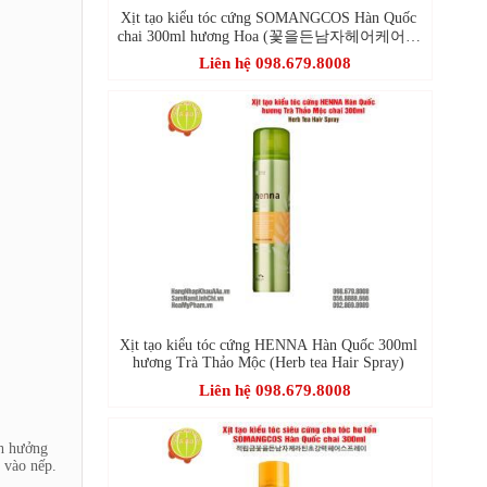
Xịt tạo kiểu tóc cứng SOMANGCOS Hàn Quốc
chai 300ml hương Hoa (꽃을든남자헤어케어시
스템 헤어스프레이향긋한 꽃향기)
Liên hệ 098.679.8008
Xịt tạo kiểu tóc cứng HENNA Hàn Quốc 300ml
hương Trà Thảo Mộc (Herb tea Hair Spray)
Liên hệ 098.679.8008
nh hưởng
 vào nếp.