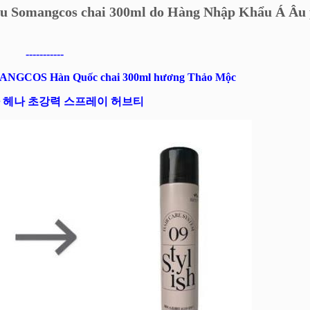
hiệu Somangcos chai 300ml do Hàng Nhập Khẩu Á Âu
-----------
SOMANGCOS Hàn Quốc chai 300ml hương Thảo Mộc
 헤나 초강력 스프레이 허브티