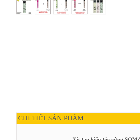
CHI TIẾT SẢN PHẨM
Xịt tạo kiểu tóc cứng S