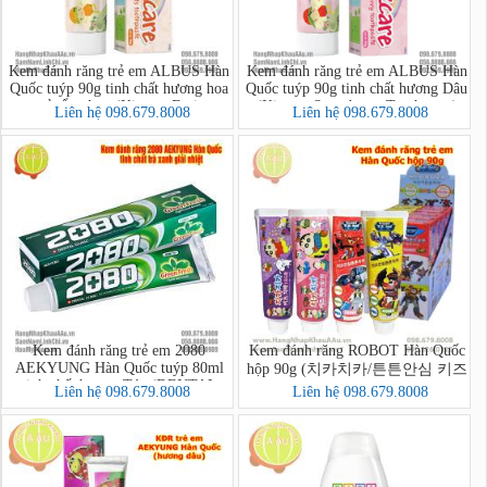
Kem đánh răng trẻ em ALBUS Hàn
Kem đánh răng trẻ em ALBUS Hàn
Quốc tuýp 90g tinh chất hương hoa
Quốc tuýp 90g tinh chất hương Dâu
quả tổng hợp (Kizcare Fruits
(Kizcare Strawberry Toothpaste)
Liên hệ 098.679.8008
Liên hệ 098.679.8008
Toothpaste)
Kem đánh răng trẻ em 2080
Kem đánh răng ROBOT Hàn Quốc
AEKYUNG Hàn Quốc tuýp 80ml
hộp 90g (치카치카/튼튼안심 키즈
tinh chất hương Táo (DENTAL
치약)
Liên hệ 098.679.8008
Liên hệ 098.679.8008
CLINIC 2080 Kids Toothpaste
(Apple))