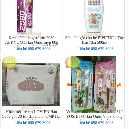
Kem đánh răng trẻ em 2080
Sữa tắm gội cho bé PIPICUCU Tây
AEKYUNG Hàn Quốc tuýp 80g
Ban Nha 500ml
tinh chất hương Dâu (DENTAL
Liên hệ 098.679.8008
Liên hệ 098.679.8008
CLINIC 2080 Kids Toothpaste
(Strawberry))
Khăn ướt trẻ em LOVIEN Hàn
Vỉ thìa + đũa cho bé trai gái USUI
Quốc gói 20 tờ (đạt chuẩn GMP Hàn
YOSHITO Hàn Quốc (inox không
Quốc)
gỉ,an toàn tuyệt đối)
Liên hệ 098.679.8008
Liên hệ 098.679.8008