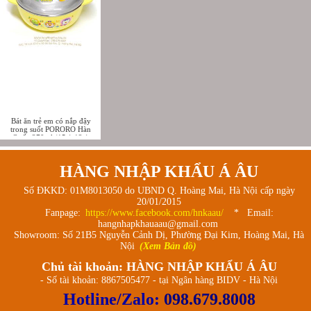
Bát ăn trẻ em có nắp đậy
trong suốt PORORO Hàn
Quốc 370ml (15 * 12 *
5.5cm)
HÀNG NHẬP KHẨU Á ÂU
Số ĐKKD: 01M8013050 do UBND Q. Hoàng Mai, Hà Nội cấp ngày
20/01/2015
Fanpage:
https://www.facebook.com/hnkaau/
* Email:
hangnhapkhauaau@gmail.com
Showroom: Số 21B5 Nguyễn Cảnh Dị, Phường Đại Kim, Hoàng Mai, Hà
Nội
(Xem Bản đồ)
Chủ tài khoản: HÀNG NHẬP KHẨU Á ÂU
- Số tài khoản: 8867505477 - tại Ngân hàng BIDV - Hà Nội
Hotline/Zalo:
098.679.8008