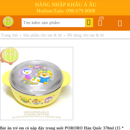
HÀNG NHẬP KHẨU Á ÂU
Hotline/Zalo: 098.679.8008
(0)
Trang chủ
»
Sản phẩm cho mẹ & bé
»
Đồ dùng cho mẹ & bé
Bát ăn trẻ em có nắp đậy trong suốt PORORO Hàn Quốc 370ml (15 *