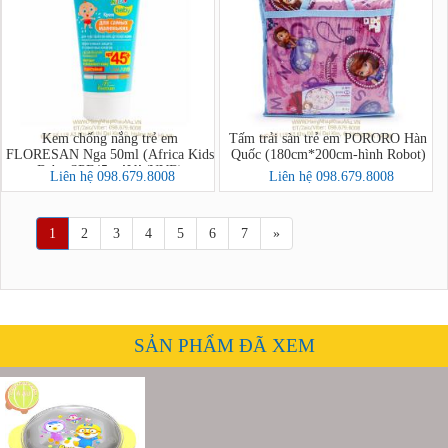
Kem chống nắng trẻ em
Tấm trải sàn trẻ em PORORO Hàn
FLORESAN Nga 50ml (Africa Kids
Quốc (180cm*200cm-hình Robot)
Baby SPF45+ AVA/UVB)
Liên hệ 098.679.8008
Liên hệ 098.679.8008
1
2
3
4
5
6
7
»
SẢN PHẨM ĐÃ XEM