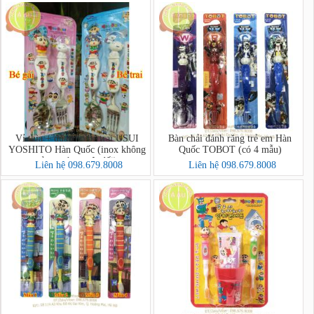
Vỉ thìa + đũa cho bé trai USUI
Bàn chải đánh răng trẻ em Hàn
YOSHITO Hàn Quốc (inox không
Quốc TOBOT (có 4 mẫu)
gỉ,an toàn tuyệt đối)
Liên hệ 098.679.8008
Liên hệ 098.679.8008