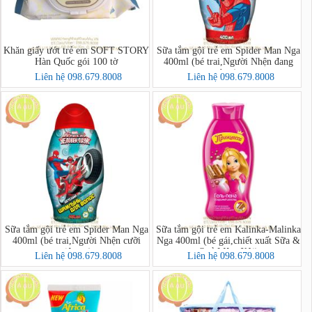
Khăn giấy ướt trẻ em SOFT STORY
Sữa tắm gội trẻ em Spider Man Nga
Hàn Quốc gói 100 tờ
400ml (bé trai,Người Nhện đang
bay)
Liên hệ 098.679.8008
Liên hệ 098.679.8008
Sữa tắm gội trẻ em Spider Man Nga
Sữa tắm gội trẻ em Kalinka-Malinka
400ml (bé trai,Người Nhện cưỡi
Nga 400ml (bé gái,chiết xuất Sữa &
siêu xe)
Quả Mâm Xôi)
Liên hệ 098.679.8008
Liên hệ 098.679.8008