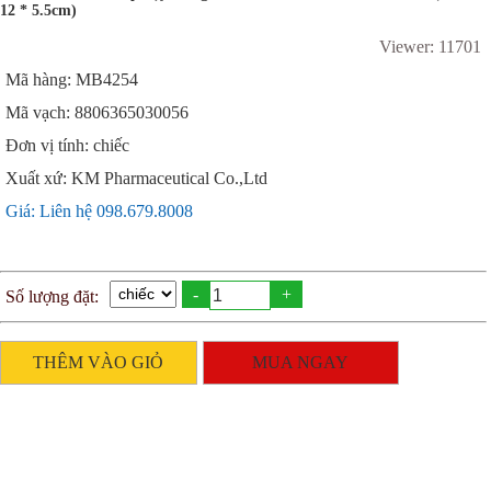
12 * 5.5cm)
Viewer: 11701
Mã hàng: MB4254
Mã vạch: 8806365030056
Đơn vị tính: chiếc
Xuất xứ: KM Pharmaceutical Co.,Ltd
Giá: Liên hệ 098.679.8008
-
+
Số lượng đặt:
THÊM VÀO GIỎ
MUA NGAY