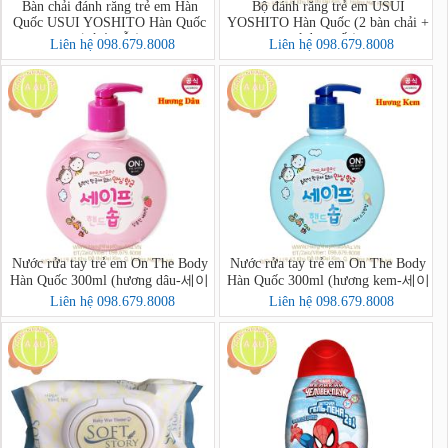
Bàn chải đánh răng trẻ em Hàn
Bộ đánh răng trẻ em USUI
Quốc USUI YOSHITO Hàn Quốc
YOSHITO Hàn Quốc (2 bàn chải +
(có 4 mẫu)
kdr + cốc)
Liên hệ 098.679.8008
Liên hệ 098.679.8008
Nước rửa tay trẻ em On The Body
Nước rửa tay trẻ em On The Body
Hàn Quốc 300ml (hương dâu-세이
Hàn Quốc 300ml (hương kem-세이
프핸드솝)
프핸드솝)
Liên hệ 098.679.8008
Liên hệ 098.679.8008