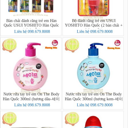
Bàn chải đánh răng trẻ em Hàn
Bộ đánh răng trẻ em USUI
Quốc USUI YOSHITO Hàn Quốc
YOSHITO Hàn Quốc (2 bàn chải +
(có 4 mẫu)
kdr + cốc)
Liên hệ 098.679.8008
Liên hệ 098.679.8008
Nước rửa tay trẻ em On The Body
Nước rửa tay trẻ em On The Body
Hàn Quốc 300ml (hương dâu-세이
Hàn Quốc 300ml (hương kem-세이
프핸드솝)
프핸드솝)
Liên hệ 098.679.8008
Liên hệ 098.679.8008