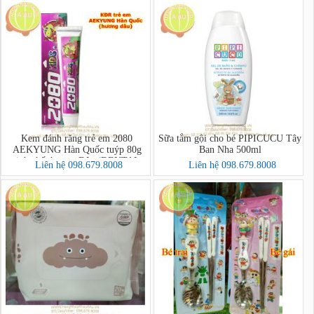
(Apple))
Kem đánh răng trẻ em 2080
Sữa tắm gội cho bé PIPICUCU Tây
AEKYUNG Hàn Quốc tuýp 80g
Ban Nha 500ml
tinh chất hương Dâu (DENTAL
Liên hệ 098.679.8008
Liên hệ 098.679.8008
CLINIC 2080 Kids Toothpaste
(Strawberry))