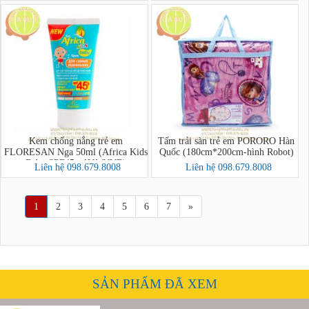
Kem chống nắng trẻ em
Tấm trải sàn trẻ em PORORO Hàn
FLORESAN Nga 50ml (Africa Kids
Quốc (180cm*200cm-hình Robot)
Baby SPF45+ AVA/UVB)
Liên hệ 098.679.8008
Liên hệ 098.679.8008
1
2
3
4
5
6
7
»
SẢN PHẨM ĐÃ XEM