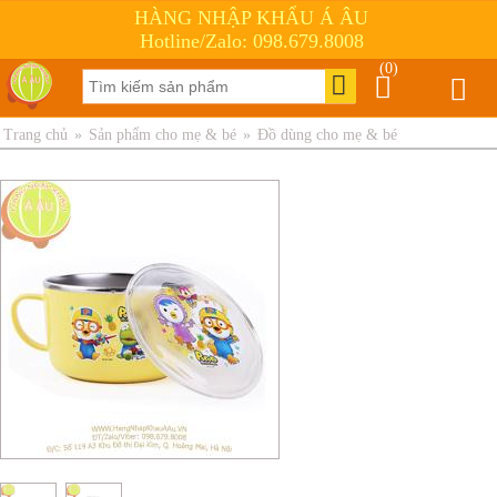
HÀNG NHẬP KHẨU Á ÂU
Hotline/Zalo: 098.679.8008
(0)
Trang chủ
»
Sản phẩm cho mẹ & bé
»
Đồ dùng cho mẹ & bé