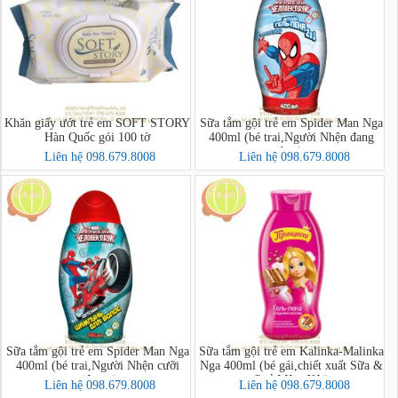
Khăn giấy ướt trẻ em SOFT STORY
Sữa tắm gội trẻ em Spider Man Nga
Hàn Quốc gói 100 tờ
400ml (bé trai,Người Nhện đang
bay)
Liên hệ 098.679.8008
Liên hệ 098.679.8008
Sữa tắm gội trẻ em Spider Man Nga
Sữa tắm gội trẻ em Kalinka-Malinka
400ml (bé trai,Người Nhện cưỡi
Nga 400ml (bé gái,chiết xuất Sữa &
siêu xe)
Quả Mâm Xôi)
Liên hệ 098.679.8008
Liên hệ 098.679.8008