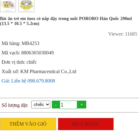
Bát ăn trẻ em inox có nắp đậy trong suốt PORORO Hàn Quốc 290ml
(13.5 * 10.5 * 5.2cm)
Viewer: 11685
Mã hàng: MB4253
Mã vạch: 8806365030049
Đơn vị tính: chiếc
Xuất xứ: KM Pharmaceutical Co.,Ltd
Giá: Liên hệ 098.679.8008
-
+
Số lượng đặt:
THÊM VÀO GIỎ
MUA NGAY