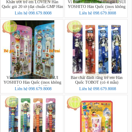
Khăn ướt trẻ em LOVIEN Hàn
Vỉ thìa + đũa cho bé trai gái USUI
Quốc gói 20 tờ (đạt chuẩn GMP Hàn
YOSHITO Hàn Quốc (inox không
Quốc)
gỉ,an toàn tuyệt đối)
Liên hệ 098.679.8008
Liên hệ 098.679.8008
Vỉ thìa + đũa cho bé trai USUI
Bàn chải đánh răng trẻ em Hàn
YOSHITO Hàn Quốc (inox không
Quốc TOBOT (có 4 mẫu)
gỉ,an toàn tuyệt đối)
Liên hệ 098.679.8008
Liên hệ 098.679.8008