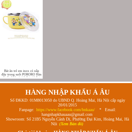
Bát ăn trẻ em inox có nắp
đậy trong suốt PORORO Hàn
Quốc 290ml (13.5 * 10.5 *
5.2cm)
HÀNG NHẬP KHẨU Á ÂU
Số ĐKKD: 01M8013050 do UBND Q. Hoàng Mai, Hà Nội cấp ngày
20/01/2015
Fanpage:
https://www.facebook.com/hnkaau/
* Email:
hangnhapkhauaau@gmail.com
Showroom: Số 21B5 Nguyễn Cảnh Dị, Phường Đại Kim, Hoàng Mai, Hà
Nội
(Xem Bản đồ)