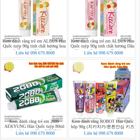
Kem đánh răng trẻ em ALBUS Hàn
Kem đánh răng trẻ em ALBUS Hàn
Quốc tuýp 90g tinh chất hương hoa
Quốc tuýp 90g tinh chất hương Dâu
quả tổng hợp (Kizcare Fruits
(Kizcare Strawberry Toothpaste)
Liên hệ 098.679.8008
Liên hệ 098.679.8008
Toothpaste)
Kem đánh răng trẻ em 2080
Kem đánh răng ROBOT Hàn Quốc
AEKYUNG Hàn Quốc tuýp 80ml
hộp 90g (치카치카/튼튼안심 키즈
tinh chất hương Táo (DENTAL
치약)
Liên hệ 098.679.8008
Liên hệ 098.679.8008
CLINIC 2080 Kids Toothpaste