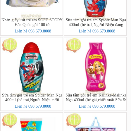
Khăn giấy ướt trẻ em SOFT STORY
Sữa tắm gội trẻ em Spider Man Nga
Hàn Quốc gói 100 tờ
400ml (bé trai,Người Nhện đang
bay)
Liên hệ 098.679.8008
Liên hệ 098.679.8008
Sữa tắm gội trẻ em Spider Man Nga
Sữa tắm gội trẻ em Kalinka-Malinka
400ml (bé trai,Người Nhện cưỡi
Nga 400ml (bé gái,chiết xuất Sữa &
siêu xe)
Quả Mâm Xôi)
Liên hệ 098.679.8008
Liên hệ 098.679.8008