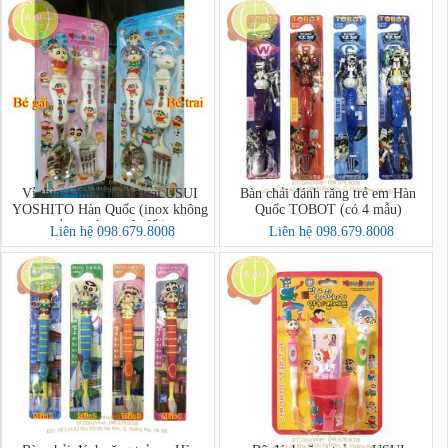
Vỉ thìa + đũa cho bé trai USUI
Bàn chải đánh răng trẻ em Hàn
YOSHITO Hàn Quốc (inox không
Quốc TOBOT (có 4 mẫu)
gỉ,an toàn tuyệt đối)
Liên hệ 098.679.8008
Liên hệ 098.679.8008