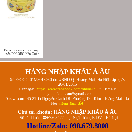
Bát ăn trẻ em inox có nắp
khóa PORORO Hàn Quốc
(11.5 * 5.5cm)
HÀNG NHẬP KHẨU Á ÂU
Số ĐKKD: 01M8013050 do UBND Q. Hoàng Mai, Hà Nội cấp ngày
20/01/2015
Fanpage:
https://www.facebook.com/hnkaau/
* Email:
hangnhapkhauaau@gmail.com
Showroom: Số 21B5 Nguyễn Cảnh Dị, Phường Đại Kim, Hoàng Mai, Hà
Nội
(Xem Bản đồ)
Chủ tài khoản: HÀNG NHẬP KHẨU Á ÂU
- Số tài khoản: 8867505477 - tại Ngân hàng BIDV - Hà Nội
Hotline/Zalo:
098.679.8008