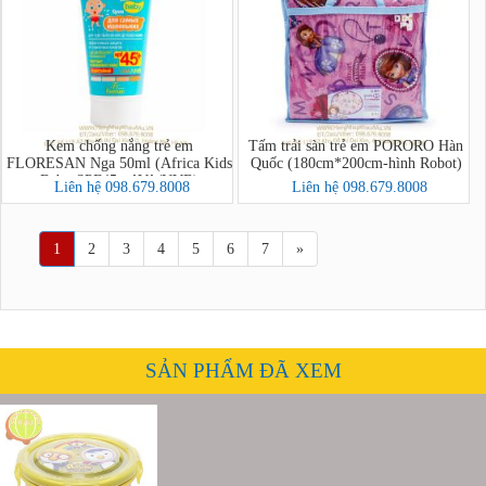
Kem chống nắng trẻ em
Tấm trải sàn trẻ em PORORO Hàn
FLORESAN Nga 50ml (Africa Kids
Quốc (180cm*200cm-hình Robot)
Baby SPF45+ AVA/UVB)
Liên hệ 098.679.8008
Liên hệ 098.679.8008
1
2
3
4
5
6
7
»
SẢN PHẨM ĐÃ XEM