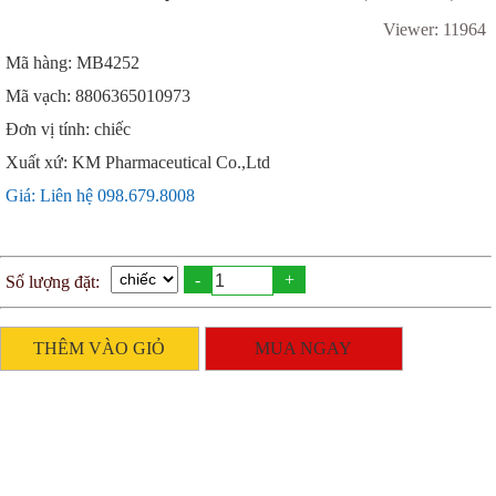
Viewer: 11964
Mã hàng: MB4252
Mã vạch: 8806365010973
Đơn vị tính: chiếc
Xuất xứ: KM Pharmaceutical Co.,Ltd
Giá: Liên hệ 098.679.8008
-
+
Số lượng đặt:
THÊM VÀO GIỎ
MUA NGAY