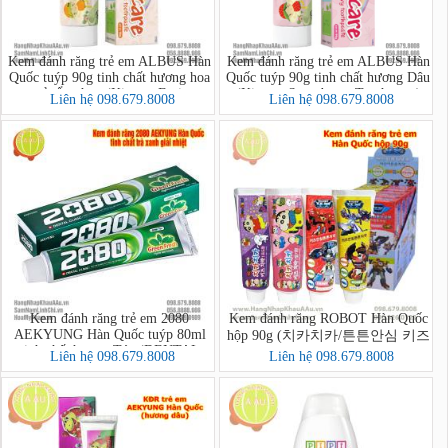
Kem đánh răng trẻ em ALBUS Hàn
Kem đánh răng trẻ em ALBUS Hàn
Quốc tuýp 90g tinh chất hương hoa
Quốc tuýp 90g tinh chất hương Dâu
quả tổng hợp (Kizcare Fruits
(Kizcare Strawberry Toothpaste)
Liên hệ 098.679.8008
Liên hệ 098.679.8008
Toothpaste)
Kem đánh răng trẻ em 2080
Kem đánh răng ROBOT Hàn Quốc
AEKYUNG Hàn Quốc tuýp 80ml
hộp 90g (치카치카/튼튼안심 키즈
tinh chất hương Táo (DENTAL
치약)
Liên hệ 098.679.8008
Liên hệ 098.679.8008
CLINIC 2080 Kids Toothpaste
(Apple))