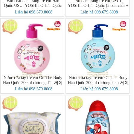
Bàn chải đánh răng trẻ em Hàn
Bộ đánh răng trẻ em USUI
Quốc USUI YOSHITO Hàn Quốc
YOSHITO Hàn Quốc (2 bàn chải +
(có 4 mẫu)
kdr + cốc)
Liên hệ 098.679.8008
Liên hệ 098.679.8008
Nước rửa tay trẻ em On The Body
Nước rửa tay trẻ em On The Body
Hàn Quốc 300ml (hương dâu-세이
Hàn Quốc 300ml (hương kem-세이
프핸드솝)
프핸드솝)
Liên hệ 098.679.8008
Liên hệ 098.679.8008