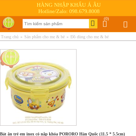
HÀNG NHẬP KHẨU Á ÂU
Hotline/Zalo: 098.679.8008
(0)
Trang chủ
»
Sản phẩm cho mẹ & bé
»
Đồ dùng cho mẹ & bé
Bát ăn trẻ em inox có nắp khóa PORORO Hàn Quốc (11.5 * 5.5cm)