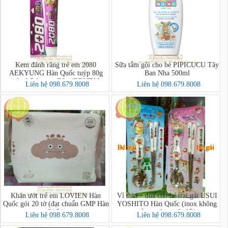
Kem đánh răng trẻ em 2080
Sữa tắm gội cho bé PIPICUCU Tây
AEKYUNG Hàn Quốc tuýp 80g
Ban Nha 500ml
tinh chất hương Dâu (DENTAL
Liên hệ 098.679.8008
Liên hệ 098.679.8008
CLINIC 2080 Kids Toothpaste
(Strawberry))
Khăn ướt trẻ em LOVIEN Hàn
Vỉ thìa + đũa cho bé trai gái USUI
Quốc gói 20 tờ (đạt chuẩn GMP Hàn
YOSHITO Hàn Quốc (inox không
Quốc)
gỉ,an toàn tuyệt đối)
Liên hệ 098.679.8008
Liên hệ 098.679.8008