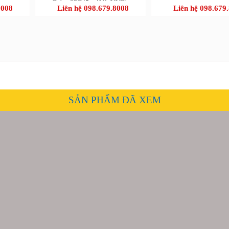
Baby SPF45+ AVA/UVB)
8008
Liên hệ 098.679.8008
Liên hệ 098.679
SẢN PHẨM ĐÃ XEM