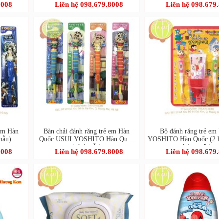
8008
Liên hệ 098.679.8008
Liên hệ 098.679
 em Hàn
Bàn chải đánh răng trẻ em Hàn
Bộ đánh răng trẻ e
mẫu)
Quốc USUI YOSHITO Hàn Quốc
YOSHITO Hàn Quốc (2 b
(có 4 mẫu)
kdr + cốc)
8008
Liên hệ 098.679.8008
Liên hệ 098.679