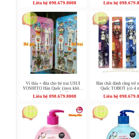
Liên hệ 098.679.8008
Liên hệ 098.679.
CLINIC 2080 Kids Toothpaste
(Strawberry))
Vỉ thìa + đũa cho bé trai USUI
Bàn chải đánh răng trẻ
YOSHITO Hàn Quốc (inox không
Quốc TOBOT (có 4 
gỉ,an toàn tuyệt đối)
Liên hệ 098.679.8008
Liên hệ 098.679.