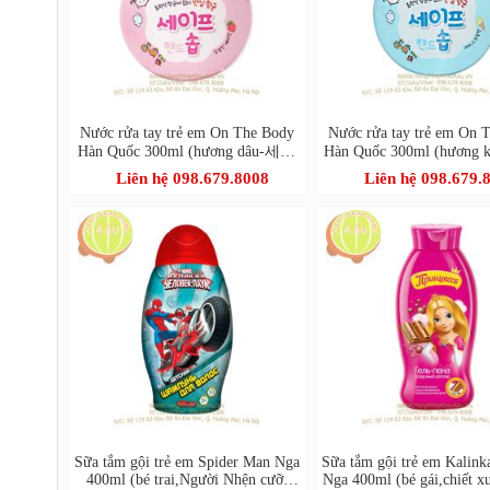
Nước rửa tay trẻ em On The Body
Nước rửa tay trẻ em On 
Hàn Quốc 300ml (hương dâu-세이
Hàn Quốc 300ml (hươn
프핸드솝)
프핸드솝)
Liên hệ 098.679.8008
Liên hệ 098.679.
Sữa tắm gội trẻ em Spider Man Nga
Sữa tắm gội trẻ em Kalink
400ml (bé trai,Người Nhện cưỡi
Nga 400ml (bé gái,chiết x