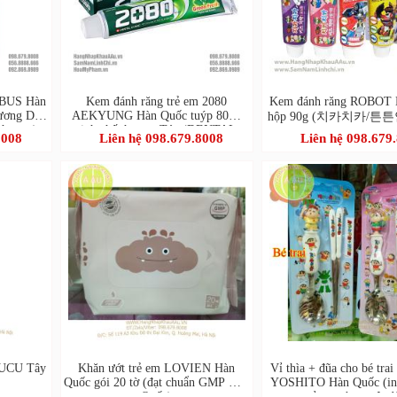
LBUS Hàn
Kem đánh răng trẻ em 2080
Kem đánh răng ROBOT 
hương Dâu
AEKYUNG Hàn Quốc tuýp 80ml
hộp 90g (치카치카/튼
thpaste)
tinh chất hương Táo (DENTAL
치약)
8008
Liên hệ 098.679.8008
Liên hệ 098.679
CLINIC 2080 Kids Toothpaste
(Apple))
CUCU Tây
Khăn ướt trẻ em LOVIEN Hàn
Vỉ thìa + đũa cho bé tra
Quốc gói 20 tờ (đạt chuẩn GMP Hàn
YOSHITO Hàn Quốc (in
Quốc)
gỉ,an toàn tuyệt đ