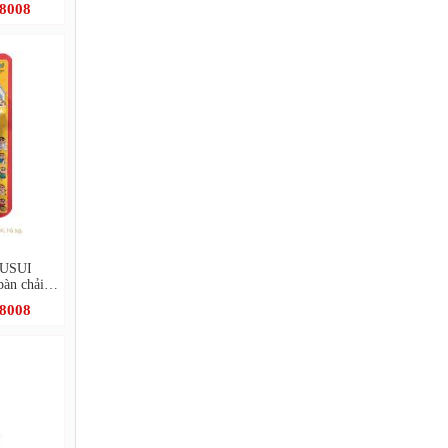
.8008
m USUI
àn chải +
.8008