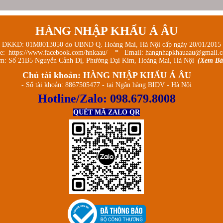
HÀNG NHẬP KHẨU Á ÂU
 ĐKKD: 01M8013050 do UBND Q. Hoàng Mai, Hà Nội cấp ngày 20/01/2015
ge:
https://www.facebook.com/hnkaau/
* Email: hangnhapkhauaau@gmail.
m: Số 21B5 Nguyễn Cảnh Dị, Phường Đại Kim, Hoàng Mai, Hà Nội
(Xem Bả
Chủ tài khoản: HÀNG NHẬP KHẨU Á ÂU
- Số tài khoản: 8867505477 - tại Ngân hàng BIDV - Hà Nội
Hotline/Zalo:
098.679.8008
QUÉT MÃ ZALO QR