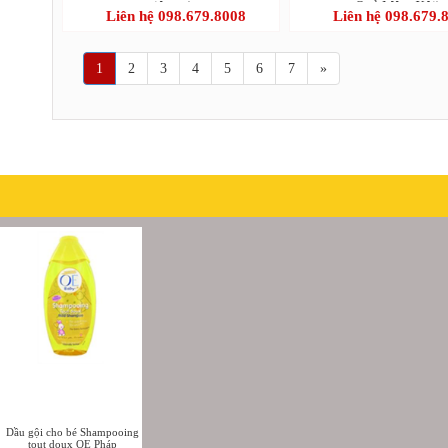
siêu xe)
Quả Mâm Xôi)
Liên hệ 098.679.8008
Liên hệ 098.679.
1
2
3
4
5
6
7
»
Dầu gội cho bé Shampooing
tout doux OE Pháp