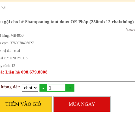
 bé
u gội cho bé Shampooing tout doux OE Pháp (250mlx12 chai/thùng)
Viewe
 hàng: MB4056
 vạch: 3760070495027
n vị tính: chai
uất xứ: UNHYCOS
y cách: 12
á: Liên hệ 098.679.8008
 lượng đặt:
-
+
THÊM VÀO GIỎ
MUA NGAY