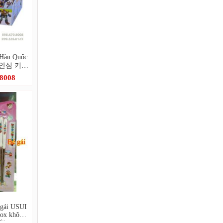
Hàn Quốc
튼안심 키즈
.8008
i gái USUI
ox không
ối)