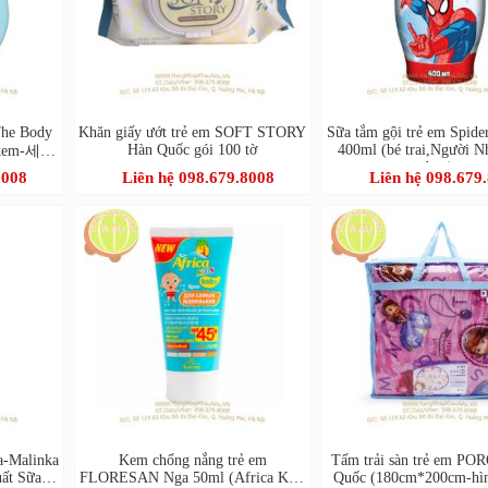
The Body
Khăn giấy ướt trẻ em SOFT STORY
Sữa tắm gội trẻ em Spid
Hàn Quốc gói 100 tờ
400ml (bé trai,Người N
g kem-세이
bay)
8008
Liên hệ 098.679.8008
Liên hệ 098.679
a-Malinka
Kem chống nắng trẻ em
Tấm trải sàn trẻ em P
uất Sữa &
FLORESAN Nga 50ml (Africa Kids
Quốc (180cm*200cm-hìn