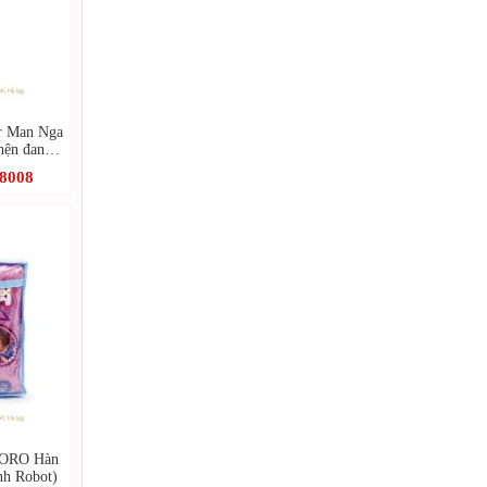
er Man Nga
hện đang
.8008
ORORO Hàn
h Robot)