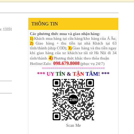
THÔNG TIN
r: 13351
Các phương thức mua và giao nhận hàng:
1)
Khách mua hàng tại cửa hàng/kho hàng của Á Âu;
2)
Giao hàng + thu tiền tại nhà Khách tại 63
tỉnh/thành (ship COD);
3)
Giao hàng và thu tiền ngay
khi giao hàng của xe khách/xe tải từ Hà Nội đi 34
4)
tỉnh/thành.
Phương thức khác theo thỏa thuận
098.679.8008
Hotline/Zalo:
(phục vụ 24/7)
==============================
*** UY
TÍN
&
TẬN
TÂM
! ***
Scan Me