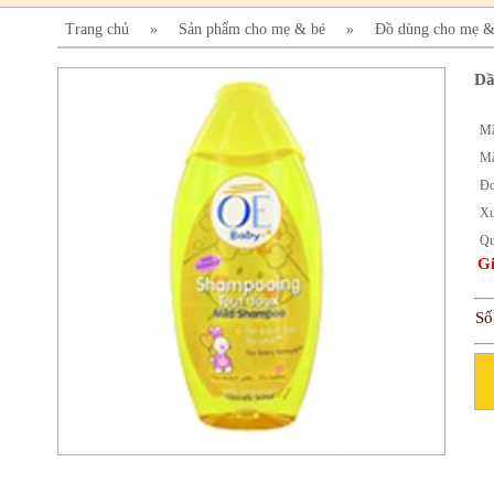
Trang chủ
»
Sản phẩm cho mẹ & bé
»
Đồ dùng cho mẹ &
Dầ
Mã
Mã
Đơ
X
Qu
Gi
Số