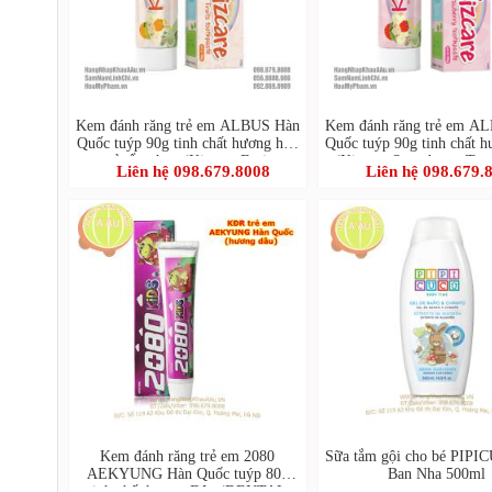
Kem đánh răng trẻ em ALBUS Hàn
Kem đánh răng trẻ em A
Quốc tuýp 90g tinh chất hương hoa
Quốc tuýp 90g tinh chất 
quả tổng hợp (Kizcare Fruits
(Kizcare Strawberry Too
Liên hệ 098.679.8008
Liên hệ 098.679.
Toothpaste)
Kem đánh răng trẻ em 2080
Sữa tắm gội cho bé PIPI
AEKYUNG Hàn Quốc tuýp 80g
Ban Nha 500ml
tinh chất hương Dâu (DENTAL