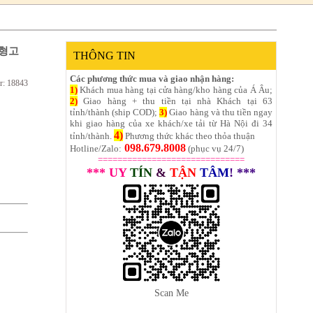
걸이형고
THÔNG TIN
Các phương thức mua và giao nhận hàng:
r: 18843
1)
Khách mua hàng tại cửa hàng/kho hàng của Á Âu;
2)
Giao hàng + thu tiền tại nhà Khách tại 63
tỉnh/thành (ship COD);
3)
Giao hàng và thu tiền ngay
khi giao hàng của xe khách/xe tải từ Hà Nội đi 34
4)
tỉnh/thành.
Phương thức khác theo thỏa thuận
098.679.8008
Hotline/Zalo:
(phục vụ 24/7)
==============================
*** UY
TÍN
&
TẬN
TÂM
! ***
Scan Me