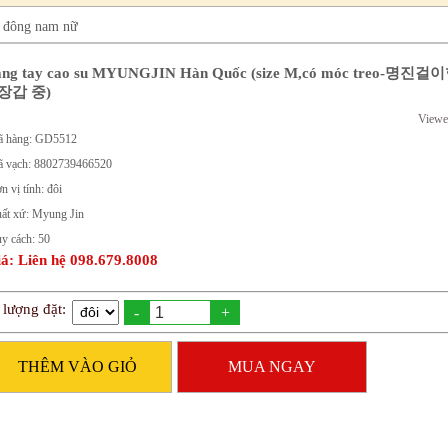
a đông nam nữ
ng tay cao su MYUNGJIN Hàn Quốc (size M,có móc treo-명진
장갑 중)
Viewe
 hàng: GD5512
 vạch: 8802739466520
n vị tính: đôi
ất xứ: Myung Jin
y cách: 50
á: Liên hệ 098.679.8008
 lượng đặt:
-
+
THÊM VÀO GIỎ
MUA NGAY