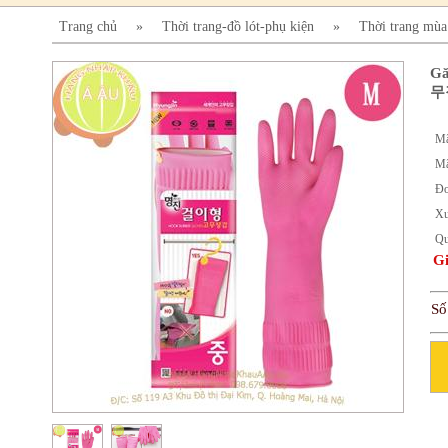
Trang chủ
»
Thời trang-đồ lót-phụ kiện
»
Thời trang mù
Gă
무
Mã
Mã
Đơ
Xu
Qu
Gi
Số