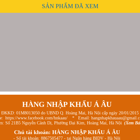
SẢN PHẨM ĐÃ XEM
HÀNG NHẬP KHẨU Á ÂU
 ĐKKD: 01M8013050 do UBND Q. Hoàng Mai, Hà Nội cấp ngày 20/01/2015
ge:
https://www.facebook.com/hnkaau/
* Email: hangnhapkhauaau@gmail.
m: Số 21B5 Nguyễn Cảnh Dị, Phường Đại Kim, Hoàng Mai, Hà Nội
(Xem Bả
Chủ tài khoản: HÀNG NHẬP KHẨU Á ÂU
- Số tài khoản: 8867505477 - tại Ngân hàng BIDV - Hà Nội