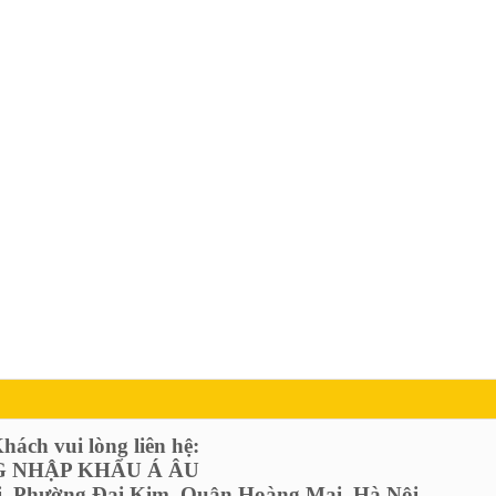
ách vui lòng liên hệ:
 NHẬP KHẨU Á ÂU
ị, Phường Đại Kim, Quận Hoàng Mai, Hà Nội