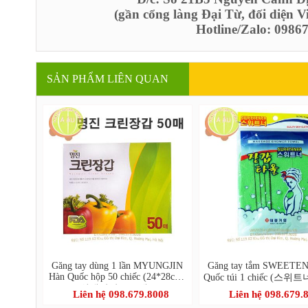
(gần cổng làng Đại Từ, đối diện 
Hotline/Zalo: 098
SẢN PHẨM LIÊN QUAN
Găng tay dùng 1 lần MYUNGJIN
Găng tay tắm SWEETE
Hàn Quốc hộp 50 chiếc (24*28cm-
Quốc túi 1 chiếc (스
위생장갑A(50매))
올)-hết
Liên hệ 098.679.8008
Liên hệ 098.679.