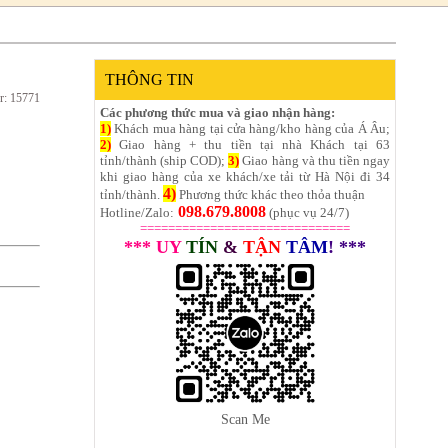
THÔNG TIN
r: 15771
Các phương thức mua và giao nhận hàng:
1)
Khách mua hàng tại cửa hàng/kho hàng của Á Âu;
2)
Giao hàng + thu tiền tại nhà Khách tại 63
tỉnh/thành (ship COD);
3)
Giao hàng và thu tiền ngay
khi giao hàng của xe khách/xe tải từ Hà Nội đi 34
4)
tỉnh/thành.
Phương thức khác theo thỏa thuận
098.679.8008
Hotline/Zalo:
(phục vụ 24/7)
==============================
*** UY
TÍN
&
TẬN
TÂM
! ***
Scan Me