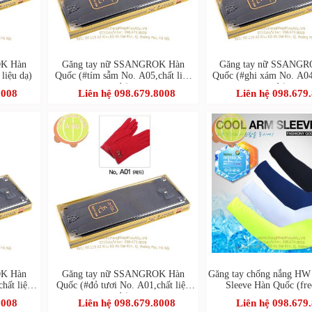
OK Hàn
Găng tay nữ SSANGROK Hàn
Găng tay nữ SSANGR
liệu dạ)
Quốc (#tím sẫm No. A05,chất liệu
Quốc (#ghi xám No. A04,
dạ)
dạ)
8008
Liên hệ 098.679.8008
Liên hệ 098.679
OK Hàn
Găng tay nữ SSANGROK Hàn
Găng tay chống nắng HW
hất liệu
Quốc (#đỏ tươi No. A01,chất liệu
Sleeve Hàn Quốc (free
dạ)
8008
Liên hệ 098.679.8008
Liên hệ 098.679