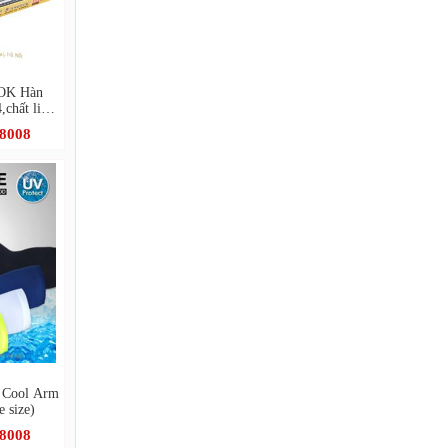
OK Hàn
chất liệu
.8008
 Cool Arm
 size)
.8008