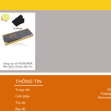
Găng tay nữ SSANGROK
Hàn Quốc (#xám sẫm No.
B12,chất liệu dạ)
THÔNG TIN
Số
Trang chủ
Fanpa
Giới thiệu
Showroo
Tin tức
Bản đồ