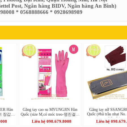
Viettel Post, Ngân hàng BIDV, Ngân hàng An Bình)
6798008 * 0568888666 * 0928698989
NER Hàn
Găng tay cao su MYUNGJIN Hàn
Găng tay nữ SSANGR
Quốc (#bã trầu nhạt No.
위트너 장갑타
Quốc (size M,có móc treo-명진걸이
liệu dạ)
형고무장갑 중)
8008
Liên hệ 098.679.8008
Liên hệ 098.679