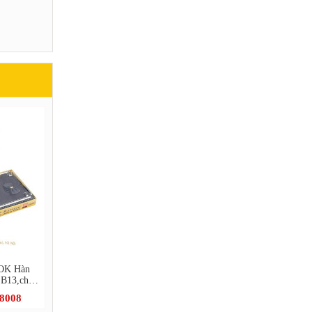
OK Hàn
 B13,chất
.8008