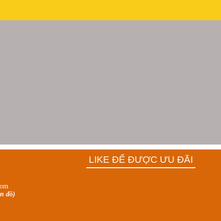
LIKE ĐỂ ĐƯỢC ƯU ĐÃI
com
n đồ)