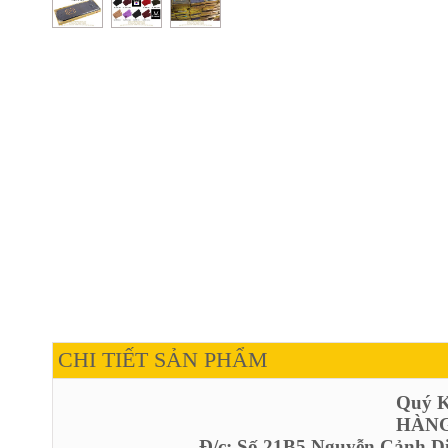
CHI TIẾT SẢN PHẨM
Quý Kh
HÀNG
Đ/c: Số 21B5 Nguyễn Cảnh D