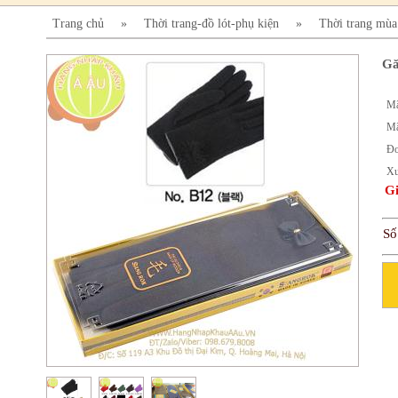
Trang chủ
»
Thời trang-đồ lót-phụ kiện
»
Thời trang mù
Gă
Mã
Mã
Đơ
Xu
Gi
Số