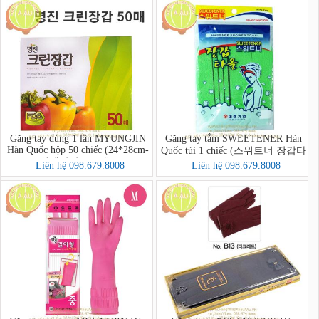
Găng tay dùng 1 lần MYUNGJIN
Găng tay tắm SWEETENER Hàn
Hàn Quốc hộp 50 chiếc (24*28cm-
Quốc túi 1 chiếc (스위트너 장갑타
위생장갑A(50매))
올)-hết
Liên hệ 098.679.8008
Liên hệ 098.679.8008