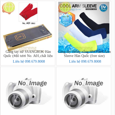
Găng tay nữ SSANGROK Hàn
Găng tay chống nắng HW Cool Arm
Quốc (#đỏ tươi No. A01,chất liệu
Sleeve Hàn Quốc (free size)
dạ)
Liên hệ 098.679.8008
Liên hệ 098.679.8008