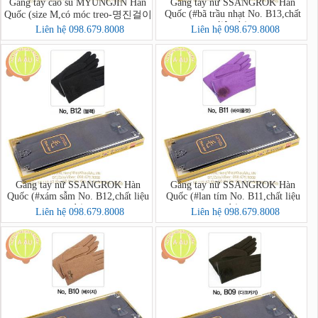
Găng tay cao su MYUNGJIN Hàn
Găng tay nữ SSANGROK Hàn
Quốc (#bã trầu nhạt No. B13,chất
Quốc (size M,có móc treo-명진걸이
liệu dạ)
형고무장갑 중)
Liên hệ 098.679.8008
Liên hệ 098.679.8008
Găng tay nữ SSANGROK Hàn
Găng tay nữ SSANGROK Hàn
Quốc (#xám sẫm No. B12,chất liệu
Quốc (#lan tím No. B11,chất liệu
dạ)
dạ)
Liên hệ 098.679.8008
Liên hệ 098.679.8008