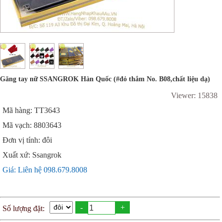
Găng tay nữ SSANGROK Hàn Quốc (#đỏ thắm No. B08,chất liệu dạ)
Viewer: 15838
Mã hàng: TT3643
Mã vạch: 8803643
Đơn vị tính: đôi
Xuất xứ: Ssangrok
Giá: Liên hệ 098.679.8008
-
+
Số lượng đặt: