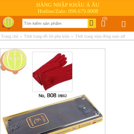
HÀNG NHẬP KHẨU Á ÂU
Hotline/Zalo: 098.679.8008
(0)
Trang chủ
»
Thời trang-đồ lót-phụ kiện
»
Thời trang mùa đông nam nữ