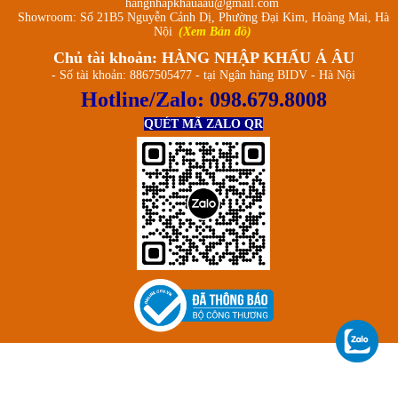
hangnhapkhauaau@gmail.com
Showroom: Số 21B5 Nguyễn Cảnh Dị, Phường Đại Kim, Hoàng Mai, Hà
Nội
(Xem Bản đồ)
Chủ tài khoản: HÀNG NHẬP KHẨU Á ÂU
- Số tài khoản: 8867505477 - tại Ngân hàng BIDV - Hà Nội
Hotline/Zalo:
098.679.8008
QUÉT MÃ ZALO QR