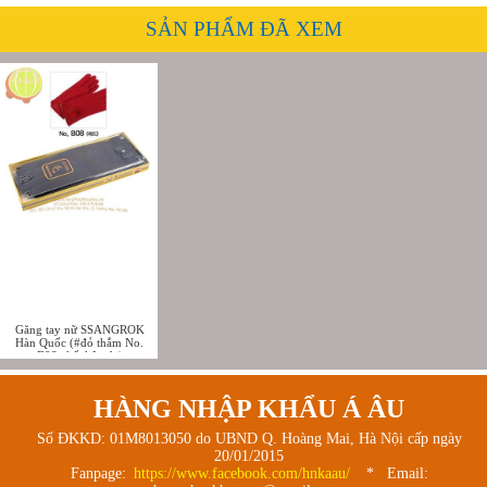
SẢN PHẨM ĐÃ XEM
Găng tay nữ SSANGROK
Hàn Quốc (#đỏ thắm No.
B08,chất liệu dạ)
HÀNG NHẬP KHẨU Á ÂU
Số ĐKKD: 01M8013050 do UBND Q. Hoàng Mai, Hà Nội cấp ngày
20/01/2015
Fanpage:
https://www.facebook.com/hnkaau/
* Email: