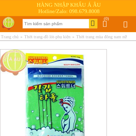
HÀNG NHẬP KHẨU Á ÂU
Hotline/Zalo: 098.679.8008
(0)
Trang chủ
»
Thời trang-đồ lót-phụ kiện
»
Thời trang mùa đông nam nữ