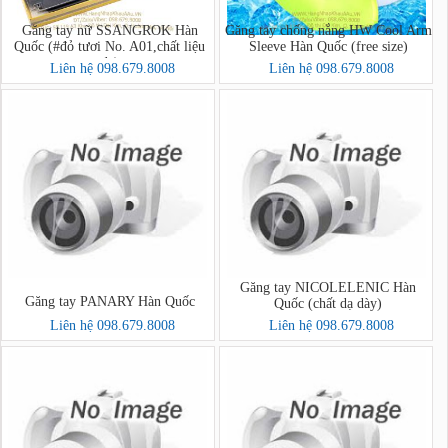
Găng tay nữ SSANGROK Hàn
Găng tay chống nắng HW Cool Arm
Quốc (#đỏ tươi No. A01,chất liệu
Sleeve Hàn Quốc (free size)
dạ)
Liên hệ 098.679.8008
Liên hệ 098.679.8008
Găng tay NICOLELENIC Hàn
Găng tay PANARY Hàn Quốc
Quốc (chất dạ dày)
Liên hệ 098.679.8008
Liên hệ 098.679.8008