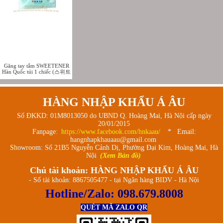
Găng tay tắm SWEETENER
Hàn Quốc túi 1 chiếc (스위트
너 장갑타올)-hết
HÀNG NHẬP KHẨU Á ÂU
Số ĐKKD: 01M8013050 do UBND Q. Hoàng Mai, Hà Nội cấp ngày
20/01/2015
Fanpage:
https://www.facebook.com/hnkaau/
* Email:
hangnhapkhauaau@gmail.com
Showroom: Số 21B5 Nguyễn Cảnh Dị, Phường Đại Kim, Hoàng Mai, Hà
Nội
(Xem Bản đồ)
Chủ tài khoản: HÀNG NHẬP KHẨU Á ÂU
- Số tài khoản: 8867505477 - tại Ngân hàng BIDV - Hà Nội
Hotline/Zalo:
098.679.8008
QUÉT MÃ ZALO QR