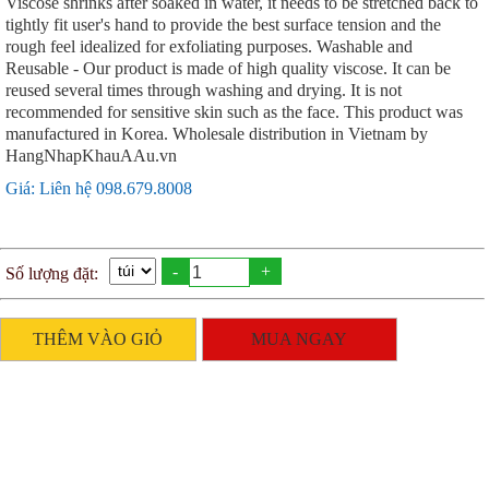
Viscose shrinks after soaked in water, it needs to be stretched back to
tightly fit user's hand to provide the best surface tension and the
rough feel idealized for exfoliating purposes. Washable and
Reusable - Our product is made of high quality viscose. It can be
reused several times through washing and drying. It is not
recommended for sensitive skin such as the face. This product was
manufactured in Korea. Wholesale distribution in Vietnam by
HangNhapKhauAAu.vn
Giá: Liên hệ 098.679.8008
-
+
Số lượng đặt:
THÊM VÀO GIỎ
MUA NGAY