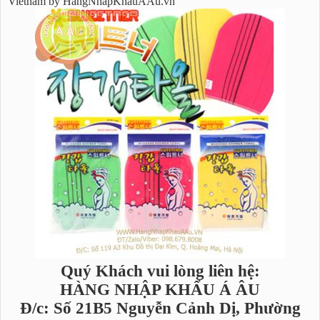
Vietnam by HangNhapKhauAAu.vn
Quý Khách vui lòng liên hệ:
HÀNG NHẬP KHẨU Á ÂU
Đ/c: Số 21B5 Nguyễn Cảnh Dị, Phường