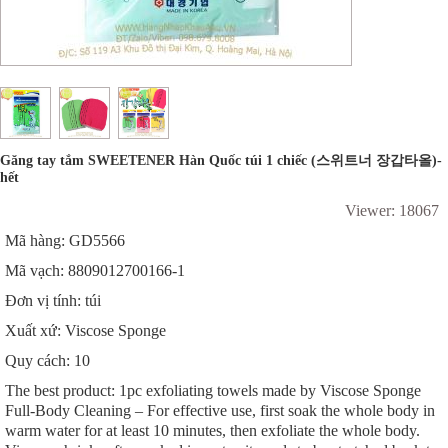
Găng tay tắm SWEETENER Hàn Quốc túi 1 chiếc (스위트너 장갑타올)-
hết
Viewer: 18067
Mã hàng: GD5566
Mã vạch: 8809012700166-1
Đơn vị tính: túi
Xuất xứ: Viscose Sponge
Quy cách: 10
The best product: 1pc exfoliating towels made by Viscose Sponge
Full-Body Cleaning – For effective use, first soak the whole body in
warm water for at least 10 minutes, then exfoliate the whole body.