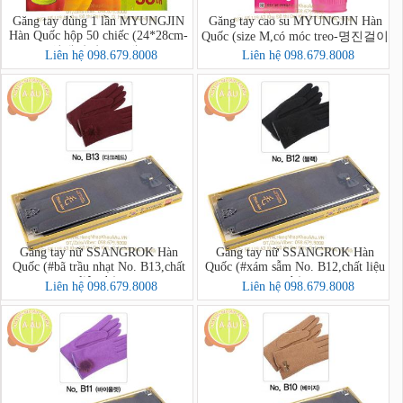
Găng tay dùng 1 lần MYUNGJIN
Găng tay cao su MYUNGJIN Hàn
Hàn Quốc hộp 50 chiếc (24*28cm-
Quốc (size M,có móc treo-명진걸이
위생장갑A(50매))
형고무장갑 중)
Liên hệ 098.679.8008
Liên hệ 098.679.8008
Găng tay nữ SSANGROK Hàn
Găng tay nữ SSANGROK Hàn
Quốc (#bã trầu nhạt No. B13,chất
Quốc (#xám sẫm No. B12,chất liệu
liệu dạ)
dạ)
Liên hệ 098.679.8008
Liên hệ 098.679.8008