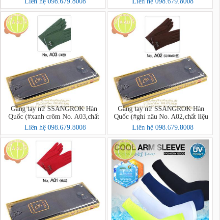
Liên hệ 098.679.8008
Liên hệ 098.679.8008
Găng tay nữ SSANGROK Hàn
Găng tay nữ SSANGROK Hàn
Quốc (#xanh crôm No. A03,chất
Quốc (#ghi nâu No. A02,chất liệu
liệu dạ)
dạ)
Liên hệ 098.679.8008
Liên hệ 098.679.8008