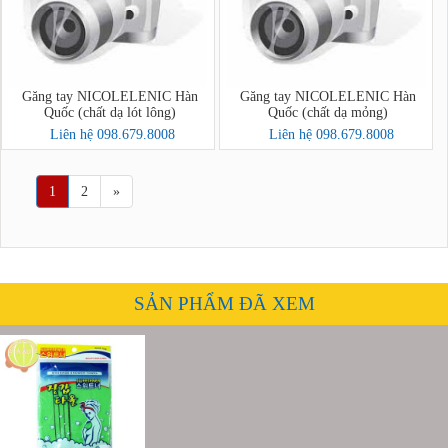
Găng tay NICOLELENIC Hàn
Găng tay NICOLELENIC Hàn
Quốc (chất dạ lót lông)
Quốc (chất dạ mỏng)
Liên hệ 098.679.8008
Liên hệ 098.679.8008
1
2
»
SẢN PHẨM ĐÃ XEM