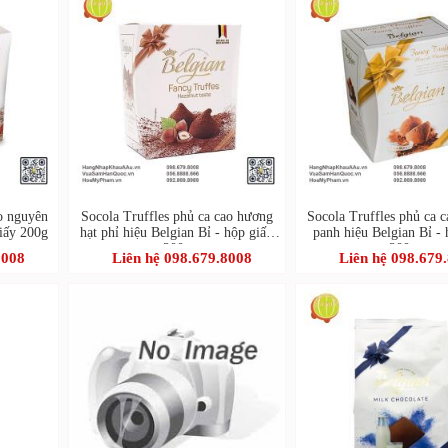
ao nguyên
Socola Truffles phủ ca cao hương
Socola Truffles phủ ca c
giấy 200g
hạt phỉ hiệu Belgian Bỉ - hộp giấy
panh hiệu Belgian Bỉ - 
200g
200g
8008
Liên hệ 098.679.8008
Liên hệ 098.679