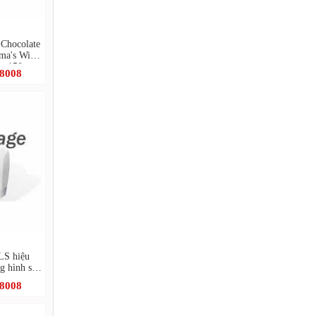
 Chocolate
dma's Wild
p 150g
.8008
LS hiệu
g hình sao
.8008