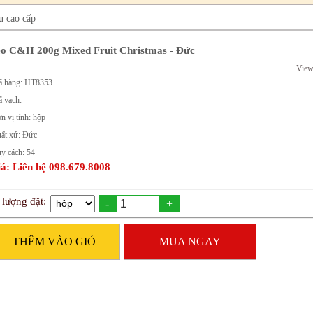
u cao cấp
o C&H 200g Mixed Fruit Christmas - Đức
View
 hàng: HT8353
 vạch:
n vị tính: hộp
ất xứ: Đức
y cách: 54
á: Liên hệ 098.679.8008
 lượng đặt:
-
+
THÊM VÀO GIỎ
MUA NGAY