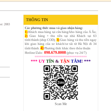
THÔNG TIN
er: 2083
Các phương thức mua và giao nhận hàng:
1)
Khách mua hàng tại cửa hàng/kho hàng của Á Âu;
2)
Giao hàng + thu tiền tại nhà Khách tại 63
tỉnh/thành (ship COD);
3)
Giao hàng và thu tiền ngay
khi giao hàng của xe khách/xe tải từ Hà Nội đi 34
4)
tỉnh/thành.
Phương thức khác theo thỏa thuận
098.679.8008
Hotline/Zalo:
(phục vụ 24/7)
==============================
*** UY
TÍN
&
TẬN
TÂM
! ***
Scan Me