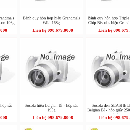
randma's
Bánh quy hỗn hợp hiệu Grandma's
Bánh quy hỗn hợp Triple
Lon 196g
Wild 168g
Chip Biscuits hiệu Gran
Vương Quốc Anh - hộ
8008
Liên hệ 098.679.8008
Liên hệ 098.679
 hộp sắt
Socola hiệu Belgian Bỉ - hộp sắt
Socola đen SEASHEL
195g
Belgian Bỉ - hộp giấy 250
biển
8008
Liên hệ 098.679.8008
Liên hệ 098.679