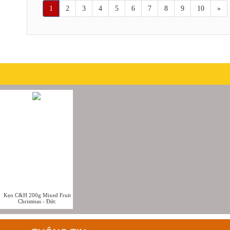
1
2
3
4
5
6
7
8
9
10
»
Kẹo C&H 200g Mixed Fruit
Christmas - Đức