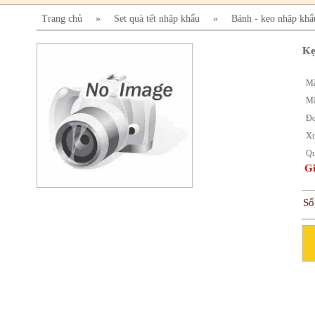
Trang chủ
»
Set quà tết nhập khẩu
»
Bánh - kẹo nhập khẩ
Kẹ
Mã
Mã
Đơ
Xu
Qu
Gi
Số