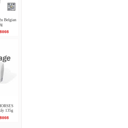
u Belgian
3g
.8008
AHORSES
iấy 135g
.8008