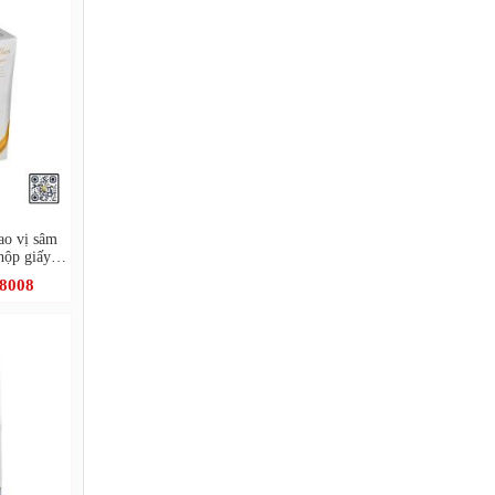
ao vị sâm
hộp giấy
.8008