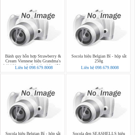
Bánh quy hỗn hợp Strawberry &
Socola hiệu Belgian Bỉ - hộp sắt
Cream Viennese hiệu Grandma's
250g
Wild Vương Quốc Anh - hộp 150g
Liên hệ 098.679.8008
Liên hệ 098.679.8008
Socola hiệu Belgian Bỉ - hộp sắt
Socola đen SEASHELLS hiệu