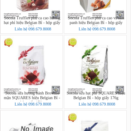
Socola Truffles phủ ca cao hương
Socola Truffles phủ ca cao vị sâm
hạt phỉ hiệu Belgian Bỉ - hộp giấy
panh hiệu Belgian Bỉ - hộp giấy
200g
200g
Liên hệ 098.679.8008
Liên hệ 098.679.8008
Socola sữa hương bánh Brownie
Socola sữa hạt phỉ SQUARES hiệu
mặn SQUARES hiệu Belgian Bỉ -
Belgian Bỉ - hộp giấy 176g
hộp giấy 176g
Liên hệ 098.679.8008
Liên hệ 098.679.8008