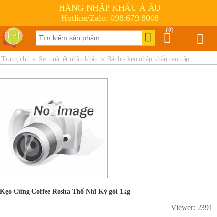
HÀNG NHẬP KHẨU Á ÂU
Hotline/Zalo: 098.679.8008
(0)
Trang chủ
»
Set quà tết nhập khẩu
»
Bánh - kẹo nhập khẩu cao cấp
Kẹo Cứng Coffee Rosha Thổ Nhĩ Kỳ gói 1kg
Viewer: 2391