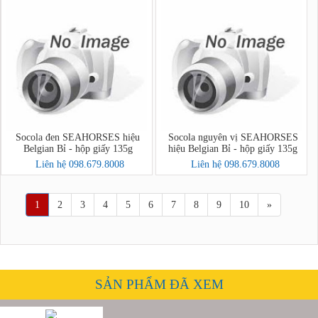
Socola đen SEAHORSES hiệu
Socola nguyên vị SEAHORSES
Belgian Bỉ - hộp giấy 135g
hiệu Belgian Bỉ - hộp giấy 135g
Liên hệ 098.679.8008
Liên hệ 098.679.8008
1
2
3
4
5
6
7
8
9
10
»
SẢN PHẨM ĐÃ XEM