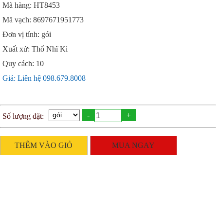
Mã hàng: HT8453
Mã vạch: 8697671951773
Đơn vị tính: gói
Xuất xứ: Thổ Nhĩ Kì
Quy cách: 10
Giá: Liên hệ 098.679.8008
-
+
Số lượng đặt:
THÊM VÀO GIỎ
MUA NGAY