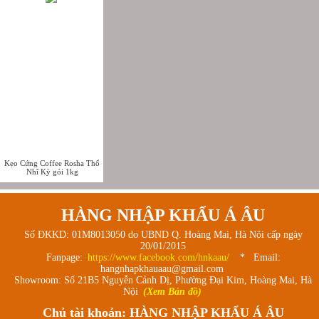
Kẹo Cứng Coffee Rosha Thổ
Nhĩ Kỳ gói 1kg
HÀNG NHẬP KHẨU Á ÂU
Số ĐKKD: 01M8013050 do UBND Q. Hoàng Mai, Hà Nội cấp ngày
20/01/2015
Fanpage:
https://www.facebook.com/hnkaau/
* Email:
hangnhapkhauaau@gmail.com
Showroom: Số 21B5 Nguyễn Cảnh Dị, Phường Đại Kim, Hoàng Mai, Hà
Nội
(Xem Bản đồ)
Chủ tài khoản: HÀNG NHẬP KHẨU Á ÂU