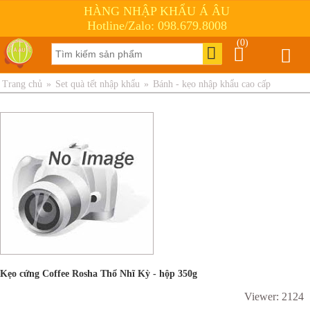
HÀNG NHẬP KHẨU Á ÂU
Hotline/Zalo: 098.679.8008
(0)
Trang chủ
»
Set quà tết nhập khẩu
»
Bánh - kẹo nhập khẩu cao cấp
Kẹo cứng Coffee Rosha Thổ Nhĩ Kỳ - hộp 350g
Viewer: 2124