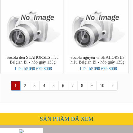
Socola đen SEAHORSES hiệu
Socola nguyên vị SEAHORSES
Belgian Bỉ - hộp giấy 135g
hiệu Belgian Bỉ - hộp giấy 135g
Liên hệ 098.679.8008
Liên hệ 098.679.8008
1
2
3
4
5
6
7
8
9
10
»
SẢN PHẨM ĐÃ XEM