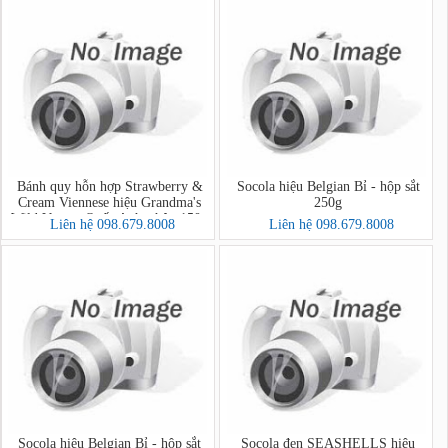
Bánh quy hỗn hợp Strawberry &
Socola hiệu Belgian Bỉ - hộp sắt
Cream Viennese hiệu Grandma's
250g
Wild Vương Quốc Anh - hộp 150g
Liên hệ 098.679.8008
Liên hệ 098.679.8008
Socola hiệu Belgian Bỉ - hộp sắt
Socola đen SEASHELLS hiệu