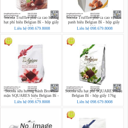
Socola Truffles phủ ca cao hương
Socola Truffles phủ ca cao vị sâm
hạt phỉ hiệu Belgian Bỉ - hộp giấy
panh hiệu Belgian Bỉ - hộp giấy
200g
200g
Liên hệ 098.679.8008
Liên hệ 098.679.8008
Socola sữa hương bánh Brownie
Socola sữa hạt phỉ SQUARES hiệu
mặn SQUARES hiệu Belgian Bỉ -
Belgian Bỉ - hộp giấy 176g
hộp giấy 176g
Liên hệ 098.679.8008
Liên hệ 098.679.8008