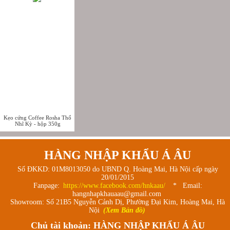
Kẹo cứng Coffee Rosha Thổ
Nhĩ Kỳ - hộp 350g
HÀNG NHẬP KHẨU Á ÂU
Số ĐKKD: 01M8013050 do UBND Q. Hoàng Mai, Hà Nội cấp ngày
20/01/2015
Fanpage:
https://www.facebook.com/hnkaau/
* Email:
hangnhapkhauaau@gmail.com
Showroom: Số 21B5 Nguyễn Cảnh Dị, Phường Đại Kim, Hoàng Mai, Hà
Nội
(Xem Bản đồ)
Chủ tài khoản: HÀNG NHẬP KHẨU Á ÂU