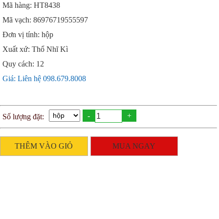
Mã hàng: HT8438
Mã vạch: 86976719555597
Đơn vị tính: hộp
Xuất xứ: Thổ Nhĩ Kì
Quy cách: 12
Giá: Liên hệ 098.679.8008
-
+
Số lượng đặt:
THÊM VÀO GIỎ
MUA NGAY