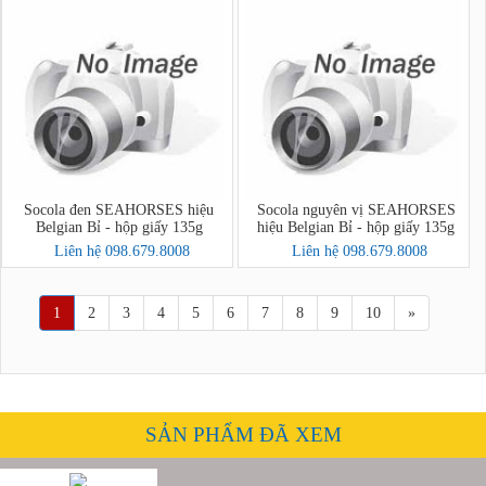
Socola đen SEAHORSES hiệu
Socola nguyên vị SEAHORSES
Belgian Bỉ - hộp giấy 135g
hiệu Belgian Bỉ - hộp giấy 135g
Liên hệ 098.679.8008
Liên hệ 098.679.8008
1
2
3
4
5
6
7
8
9
10
»
SẢN PHẨM ĐÃ XEM