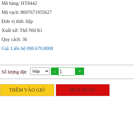
Mã hàng: HT8442
Mã vạch: 8697671955627
Đơn vị tính: hộp
Xuất xứ: Thổ Nhĩ Kì
Quy cách: 36
Giá: Liên hệ 098.679.8008
-
+
Số lượng đặt:
THÊM VÀO GIỎ
MUA NGAY