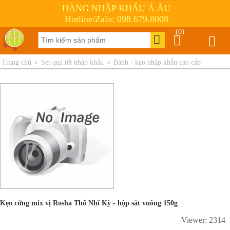
HÀNG NHẬP KHẨU Á ÂU
Hotline/Zalo: 098.679.8008
(0)
Trang chủ
»
Set quà tết nhập khẩu
»
Bánh - kẹo nhập khẩu cao cấp
Kẹo cứng mix vị Rosha Thổ Nhĩ Kỳ - hộp sắt vuông 150g
Viewer: 2314