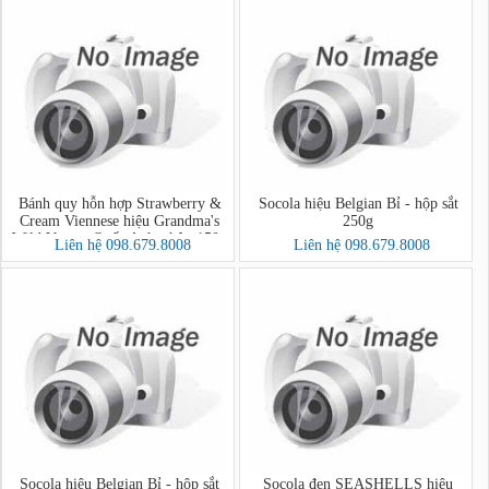
Bánh quy hỗn hợp Strawberry &
Socola hiệu Belgian Bỉ - hộp sắt
Cream Viennese hiệu Grandma's
250g
Wild Vương Quốc Anh - hộp 150g
Liên hệ 098.679.8008
Liên hệ 098.679.8008
Socola hiệu Belgian Bỉ - hộp sắt
Socola đen SEASHELLS hiệu