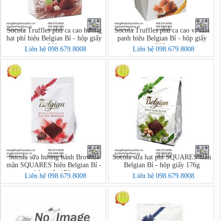
Socola Truffles phủ ca cao hương
Socola Truffles phủ ca cao vị sâm
hạt phỉ hiệu Belgian Bỉ - hộp giấy
panh hiệu Belgian Bỉ - hộp giấy
200g
200g
Liên hệ 098.679.8008
Liên hệ 098.679.8008
Socola sữa hương bánh Brownie
Socola sữa hạt phỉ SQUARES hiệu
mặn SQUARES hiệu Belgian Bỉ -
Belgian Bỉ - hộp giấy 176g
hộp giấy 176g
Liên hệ 098.679.8008
Liên hệ 098.679.8008