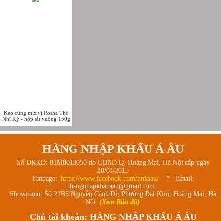
Kẹo cứng mix vị Rosha Thổ
Nhĩ Kỳ - hộp sắt vuông 150g
HÀNG NHẬP KHẨU Á ÂU
Số ĐKKD: 01M8013050 do UBND Q. Hoàng Mai, Hà Nội cấp ngày
20/01/2015
Fanpage:
https://www.facebook.com/hnkaau/
* Email:
hangnhapkhauaau@gmail.com
Showroom: Số 21B5 Nguyễn Cảnh Dị, Phường Đại Kim, Hoàng Mai, Hà
Nội
(Xem Bản đồ)
Chủ tài khoản: HÀNG NHẬP KHẨU Á ÂU